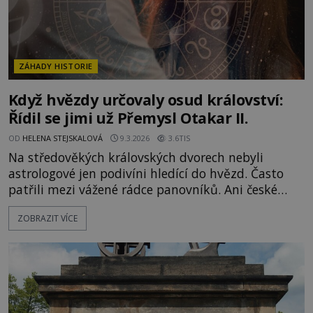
ZÁHADY HISTORIE
Když hvězdy určovaly osud království:
Řídil se jimi už Přemysl Otakar II.
OD
HELENA STEJSKALOVÁ
9.3.2026
3.6TIS
Na středověkých královských dvorech nebyli
astrologové jen podivíni hledící do hvězd. Často
patřili mezi vážené rádce panovníků. Ani české
země nebyly výjimkou. Výrazné stopy astrologie na
ZOBRAZIT VÍCE
českém královském dvoře se objevují už ve 13.
století a postupně vytvářejí fascinující směs vědy,
víry a tajemství. Astrologie je nedílnou součástí
pražského dvora už za vlády mocného krále
Přemysla Otakara I