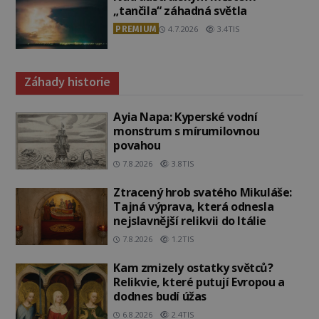
„tančila“ záhadná světla
PREMIUM
4.7.2026
3.4TIS
Záhady historie
Ayia Napa: Kyperské vodní
monstrum s mírumilovnou
povahou
7.8.2026
3.8TIS
Ztracený hrob svatého Mikuláše:
Tajná výprava, která odnesla
nejslavnější relikvii do Itálie
7.8.2026
1.2TIS
Kam zmizely ostatky světců?
Relikvie, které putují Evropou a
dodnes budí úžas
6.8.2026
2.4TIS