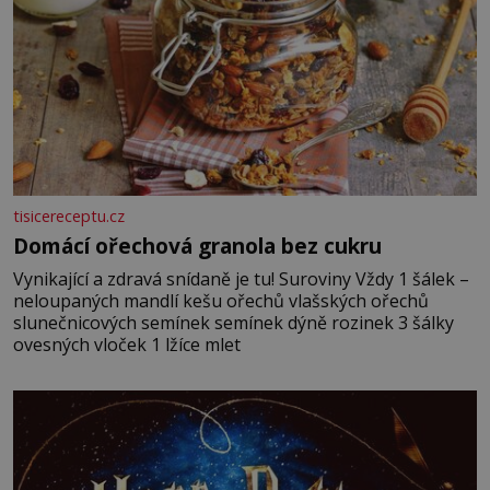
tisicereceptu.cz
Domácí ořechová granola bez cukru
Vynikající a zdravá snídaně je tu! Suroviny Vždy 1 šálek –
neloupaných mandlí kešu ořechů vlašských ořechů
slunečnicových semínek semínek dýně rozinek 3 šálky
ovesných vloček 1 lžíce mlet