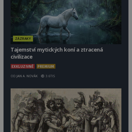
ZÁZRAKY
Tajemství mytických koní a ztracená
civilizace
EXKLUZIVNĚ
PREMIUM
OD
JAN A. NOVÁK
3.6TIS