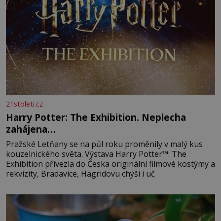
21stoleti.cz
Harry Potter: The Exhibition. Neplecha
zahájena…
Pražské Letňany se na půl roku proměnily v malý kus
kouzelnického světa. Výstava Harry Potter™: The
Exhibition přivezla do Česka originální filmové kostýmy a
rekvizity, Bradavice, Hagridovu chýši i uč