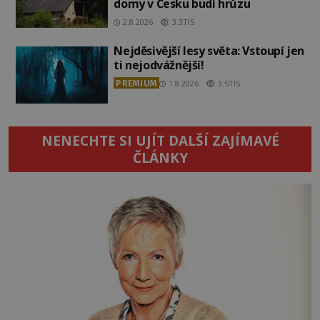
domy v Česku budí hrůzu
2.8.2026
3.3TIS
Nejděsivější lesy světa: Vstoupí jen
ti nejodvážnější!
PREMIUM
1.8.2026
3.5TIS
NENECHTE SI UJÍT DALŠÍ ZAJÍMAVÉ
ČLÁNKY