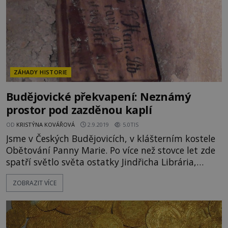
ZÁHADY HISTORIE
Budějovické překvapení: Neznámý
prostor pod zazděnou kaplí
OD
KRISTÝNA KOVÁŘOVÁ
2.9.2019
5.0TIS
Jsme v Českých Budějovicích, v klášterním kostele
Obětování Panny Marie. Po více než stovce let zde
spatří světlo světa ostatky Jindřicha Librária,
osobního zpovědníka krále Přemysla Otakara II.
ZOBRAZIT VÍCE
Nový objev při otevírání hrobky králova
zpovědníka a zakladatele kláštera poměrně
šokoval. Pod zazděnou hrobkou je dosud neznámý
prostor s hrobem evidentně významné osobnosti.