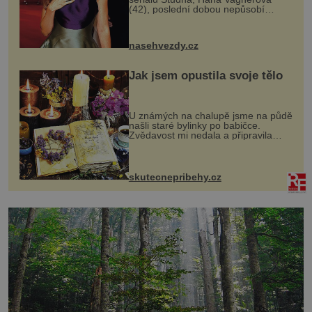
(42), poslední dobou nepůsobí
nejšťastněji. Ačkoli časy její anorexie
jsou už dávno pryč a opět se pyšnila
ženskými křivkami, najednou s...
nasehvezdy.cz
Jak jsem opustila svoje tělo
U známých na chalupě jsme na půdě
našli staré bylinky po babičce.
Zvědavost mi nedala a připravila
jsem si z nich lektvar… Zimní pobyt
na chalupě se pro mě vlastní vinou
změnil v děsivý zážitek, na kt...
skutecnepribehy.cz