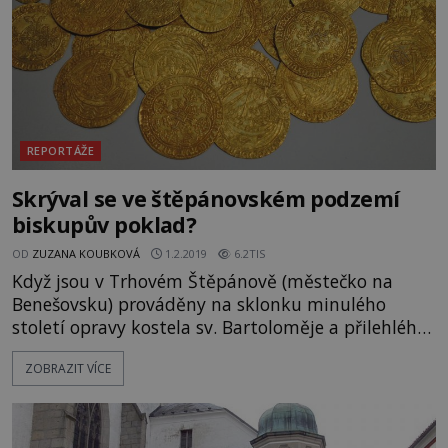
https://www.youtube.com/wa
REPORTÁŽE
Skrýval se ve štěpánovském podzemí
biskupův poklad?
OD
ZUZANA KOUBKOVÁ
1.2.2019
6.2TIS
Když jsou v Trhovém Štěpánově (městečko na
Benešovsku) prováděny na sklonku minulého
století opravy kostela sv. Bartoloměje a přilehlého
okolí, propadne se náhle terén do staré a zpola
ZOBRAZIT VÍCE
zasypané prostory. Jedná se o "tajnou chodbu"?
Vždyť Trhový Štěpánov patří od roku 1250
pražským biskupům. Jeden z nich – Tobiáš z
Benešova (kolem 1245 - 1296), nechá štěpánovský