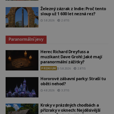
Železný zázrak z Indie: Proč tento
sloup už 1 600 let nezná rez?
5.8.2026
2.6TIS
Paranormální jevy
Herec Richard Dreyfuss a
muzikant Dave Grohl: Jaké mají
paranormální zážitky?
PREMIUM
5.8.2026
2.8TIS
Hororové zábavní parky: Straší tu
oběti nehod?
4.8.2026
3.3TIS
Kroky v prázdných chodbách a
přízraky v oknech: Nejděsivější