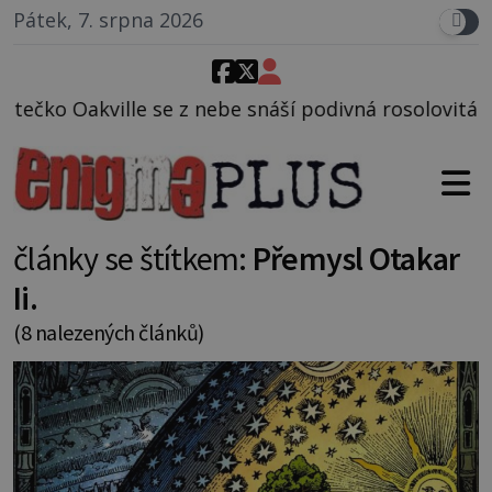
Pátek, 7. srpna 2026
e snáší podivná rosolovitá látka neznámého původu.
články se štítkem:
Přemysl Otakar
Ii.
(8 nalezených článků)