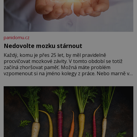
panidomu.cz
Nedovolte mozku stárnout
Každý, komu je přes 25 let, by měl pravidelně
procvičovat mozkové závity. V tomto období se totiž
začíná zhoršovat paměť. Možná máte problém
vzpomenout si na jméno kolegy z práce. Nebo marně v
paměti lovíte název knížky, kterou jste nedávno přečetli.
Je to opravdu tak, s věkem jako kdyby se paměť
rozhodla stávkovat. Cvičte