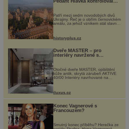
mu rytířská zbroj, do níž je oblečen. V nouzi
Pedant Hlávka kontroloval
každou cihlu
nejvyšší se začne mod
Patří mezi sedm novodobých divů
Ukrajiny. Řeč je o obřím černovickém
areálu, za jehož vznikem stál slavný
český architekt Josef Hlávka. Ten si
na něm dal mimořádně záležet. Jeho
stavební plány by při ...
historyplus.cz
Dveře MASTER – pro
interiéry navržené s
rozumem i vášní!
Otočné dveře MASTER, opláštění
kůže antik, skrytá zárubeň AKTIVE
40/00 Interiéry navrhované na
zakázku často vyžadují atypické
rozměry nejen nábytku, ale i
otvorových prvků. Technické zázemí
iluxus.cz
dnes umož...
Konec Vagnerové s
Francouzem?
Smutný konec příběhu? Herečka ze
seriálu Studna, Hana Vagnerová