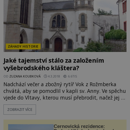
kostel v době řádění neblaze pros
ZÁHADY HISTORIE
Jaké tajemství stálo za založením
vyšebrodského kláštera?
OD
ZUZANA KOUBKOVÁ
4.3.2018
6.6TIS
Nadchází večer a zbožný rytíř Vok z Rožmberka
chvátá, aby se pomodlil v kapli sv. Anny. Ve spěchu
vjede do Vltavy, kterou musí přebrodit, načež jej i s
koněm strhne proud. Jak souvisí tato událost s
ZOBRAZIT VÍCE
Vyšším Brodem? JE HISTORKA O ZÁCHRANĚ
SMYŠLENÁ? Vok z Rožmberka (kolem 1220 - 1262)
se pokouší s dravým živlem bojovat, ale překáží
Černovická rezidence: