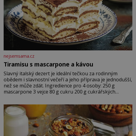
nejsemsama.cz
Tiramisu s mascarpone a kávou
Slavný italský dezert je ideální tečkou za rodinným
obědem i slavnostní večeří a jeho příprava je jednodušší,
než se může zdát. Ingredience pro 4 osoby: 250 g
mascarpone 3 vejce 80 g cukru 200 g cukrářských
piškotů 250 ml silné kávy 2 lžíce amaretta kakao na
posypání Postup: Oddělte žloutky od bílků. Žloutky
vyšlehejte s cukrem do světlé pěny a postupně do nich
vmíchejte mascarpone, aby vznikl hladký