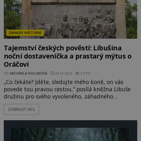
ZÁHADY HISTORIE
Tajemství českých pověstí: Libušina
noční dostaveníčka a prastarý mýtus o
Oráčovi
OD
MICHAELA HOLUBOVÁ
24.12.2025
3.3TIS
„Co čekáte? Jděte, sledujte mého koně, on vás
povede tou pravou cestou,“ posílá kněžna Libuše
družinu pro svého vyvoleného, záhadného
Přemysla Oráče, podle legend prvního vládce z
ZOBRAZIT VÍCE
dynastie Přemyslovců. „…cestu tuto nejednou
šlapal,“ dodá ještě podle kronikáře Kosmy (asi
1045–1125) na vysvětlenou, jak by zvíře mohlo
budoucího vládce najít. Ve Stadicích, ka