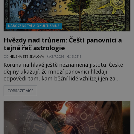
NÁBOŽENSTVÍ A OKULTISMUS
Hvězdy nad trůnem: Čeští panovníci a
tajná řeč astrologie
OD
HELENA STEJSKALOVÁ
3.7.2026
3.2TIS
Koruna na hlavě ještě neznamená jistotu. České
dějiny ukazují, že mnozí panovníci hledají
odpovědi tam, kam běžní lidé vzhlížejí jen za
jasných nocí – ke hvězdám. Astrologie není na
ZOBRAZIT VÍCE
středověkých a renesančních dvorech pouhou
kuriozitou. Představuje respektovanou nauku,
která ovlivňuje volbu korunovací, svateb, válek i
státních rozhodnutí. Jak velkou moc mají planety
nad českými králi a císaři?