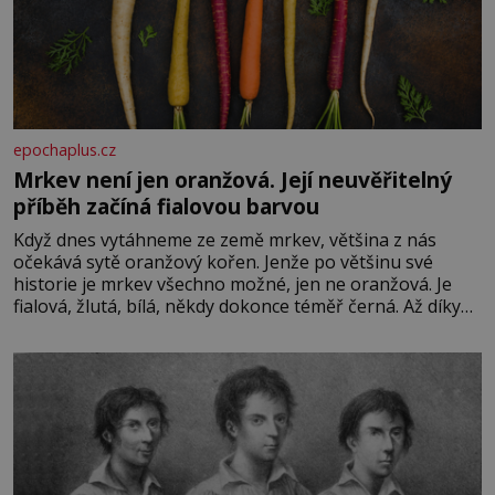
epochaplus.cz
Mrkev není jen oranžová. Její neuvěřitelný
příběh začíná fialovou barvou
Když dnes vytáhneme ze země mrkev, většina z nás
očekává sytě oranžový kořen. Jenže po většinu své
historie je mrkev všechno možné, jen ne oranžová. Je
fialová, žlutá, bílá, někdy dokonce téměř černá. Až díky
stovkám let pečlivého šlechtění se z ní stává zelenina,
bez které si českou zahradu ani nedokážeme představit.
Její příběh je