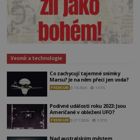
Vesmír a technologie
Co zachycují tajemné snímky
Marsu? Je na něm přeci jen voda?
PREMIUM
7.8.2026
1.0TIS
Podivné události roku 2023: Jsou
Američané v obležení UFO?
PREMIUM
27.7.2026
3.5TIS
Nad australským městem