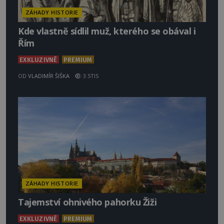
ZÁHADY HISTORIE
Kde vlastně sídlil muž, kterého se obával i
Řím
EXKLUZIVNĚ
PREMIUM
OD
VLADIMÍR ŠIŠKA
3.5TIS
ZÁHADY HISTORIE
Tajemství ohnivého pahorku Žiži
EXKLUZIVNĚ
PREMIUM