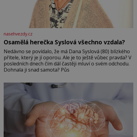
nasehvezdy.cz
Osamělá herečka Syslová všechno vzdala?
Nedávno se povídalo, že má Dana Syslová (80) blízkého
přítele, který je jí oporou. Ale je to ještě vůbec pravda? V
posledních dnech čím dál častěji mluví o svém odchodu.
Dohnala ji snad samota? Půs