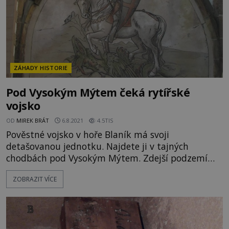
ZÁHADY HISTORIE
Pod Vysokým Mýtem čeká rytířské
vojsko
OD
MIREK BRÁT
6.8.2021
4.5TIS
Pověstné vojsko v hoře Blaník má svoji
detašovanou jednotku. Najdete ji v tajných
chodbách pod Vysokým Mýtem. Zdejší podzemí
stále čeká na své objevitele. Nachází se však
ZOBRAZIT VÍCE
v tajných chodbách vojsko dobra či zla, toť otázka!
Rychlý konec průzkumu Vysokomýtské podzemní
chodby měly být detailně prozkoumány již v 60.
letech 20. století. Nejednalo s