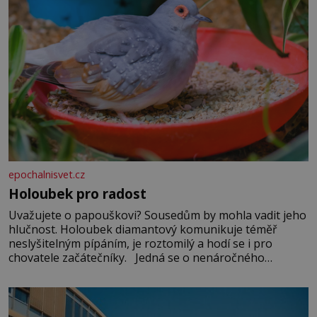
epochalnisvet.cz
Holoubek pro radost
Uvažujete o papouškovi? Sousedům by mohla vadit jeho
hlučnost. Holoubek diamantový komunikuje téměř
neslyšitelným pípáním, je roztomilý a hodí se i pro
chovatele začátečníky. Jedná se o nenáročného
klidného ptáčka, který většinu dne jen posedává. Hodně
času tráví na zemi, kde sbírá zbytky semínek Jeho
domovinou je prakticky celá Austrálie s výjimkou
pobřežní oblasti.