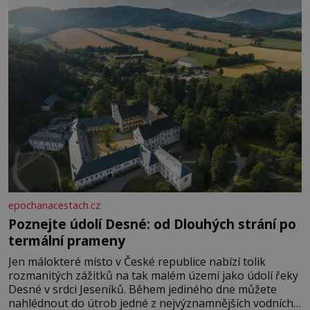
epochanacestach.cz
Poznejte údolí Desné: od Dlouhých strání po
termální prameny
Jen málokteré místo v České republice nabízí tolik
rozmanitých zážitků na tak malém území jako údolí řeky
Desné v srdci Jeseníků. Během jediného dne můžete
nahlédnout do útrob jedné z nejvýznamnějších vodních