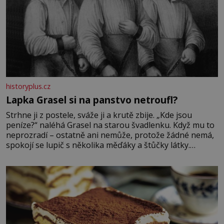
historyplus.cz
Lapka Grasel si na panstvo netroufl?
Strhne ji z postele, sváže ji a krutě zbije. „Kde jsou
peníze?“ naléhá Grasel na starou švadlenku. Když mu to
neprozradí – ostatně ani nemůže, protože žádné nemá,
spokojí se lupič s několika měďáky a štůčky látky.
Zraněná žena pár dní nato umírá. Je to muž nebývale
krutý. Jeho činy budí hrůzu ještě dlouho po jeho smrti