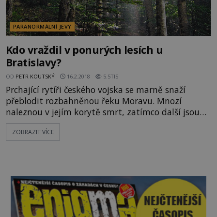
PARANORMÁLNÍ JEVY
Kdo vraždil v ponurých lesích u
Bratislavy?
OD
PETR KOUTSKÝ
16.2.2018
5.5TIS
Prchající rytíři českého vojska se marně snaží
přeblodit rozbahněnou řeku Moravu. Mnozí
naleznou v jejím korytě smrt, zatímco další jsou
zmasakrováni už během bitvy na Moravském poli.
ZOBRAZIT VÍCE
Souvisí však tato událost s jednou děsivou
slovenskou záhadou?! SOUMRAK MOCNÉHO KRÁLE
Horké sluneční paprsky praží na pancíře "železných
pánů" - rytířské elity mocného českého krále
Přemysla Otakara II. (1233 -12