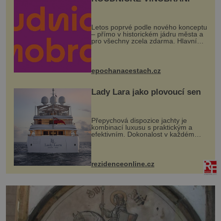
Letos poprvé podle nového konceptu
– přímo v historickém jádru města a
pro všechny zcela zdarma. Hlavní
program se odehraje na Karlově a
Husově náměstí. Návštěvníci se
mohou těšit na víno, burčák, pes...
epochanacestach.cz
Lady Lara jako plovoucí sen
Přepychová dispozice jachty je
kombinací luxusu s praktickým a
efektivním. Dokonalost v každém
detailu představuje značka Fendi
Casa, kterou byly vybaveny její
paluby. Monacký přístav nabízí
každoročn...
rezidenceonline.cz