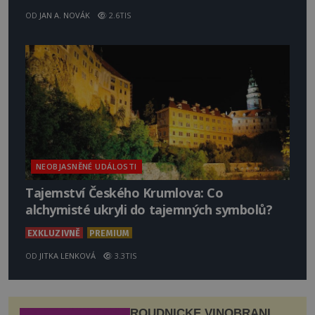
OD
JAN A. NOVÁK
2.6TIS
NEOBJASNĚNÉ UDÁLOSTI
Tajemství Českého Krumlova: Co
alchymisté ukryli do tajemných symbolů?
EXKLUZIVNĚ
PREMIUM
OD
JITKA LENKOVÁ
3.3TIS
ROUDNICKÉ VINOBRANÍ