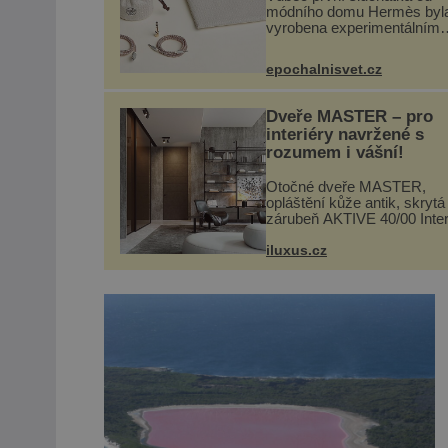
módního domu Hermès byl
vyrobena experimentálním
laboratoří Hermès Ateliers
Horizons. Elegantní gadget 
epochalnisvet.cz
vyžádal dva roky vývoje a c
se ručně šitou hovězí kůží 
kovový...
Dveře MASTER – pro
interiéry navržené s
rozumem i vášní!
Otočné dveře MASTER,
opláštění kůže antik, skrytá
zárubeň AKTIVE 40/00 Inter
navrhované na zakázku ča
vyžadují atypické rozměry 
iluxus.cz
nábytku, ale i otvorových pr
Technické zázemí dnes umo