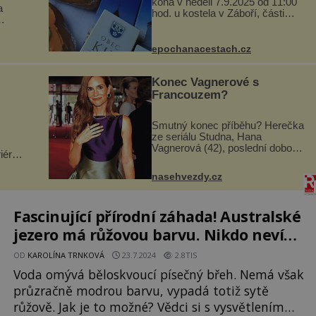
koná v neděli 7.9.2025 od 11:00
a
hod. u kostela v Záboří, části
obce Kly u Mělníka. V programu
naleznete komentovanou
si
prohlídku kostela, dobovou
epochanacestach.cz
hlubí
hudbu, řemesla, atrakce...
a
Konec Vagnerové s
Francouzem?
Smutný konec příběhu? Herečka
ze seriálu Studna, Hana
Vagnerová (42), poslední dobou
iéry
nepůsobí nejšťastněji. Ačkoli
sto
časy její anorexie jsou už dávno
nejen
nasehvezdy.cz
pryč a opět se pyšnila ženskými
vků.
křivkami, najednou s...
ž...
Fascinující přírodní záhada! Australské
jezero má růžovou barvu. Nikdo neví
proč!
OD
KAROLÍNA TRNKOVÁ
23.7.2024
2.8TIS
Voda omývá běloskvoucí písečný břeh. Nemá však
průzračně modrou barvu, vypadá totiž sytě
růžově. Jak je to možné? Vědci si s vysvětlením