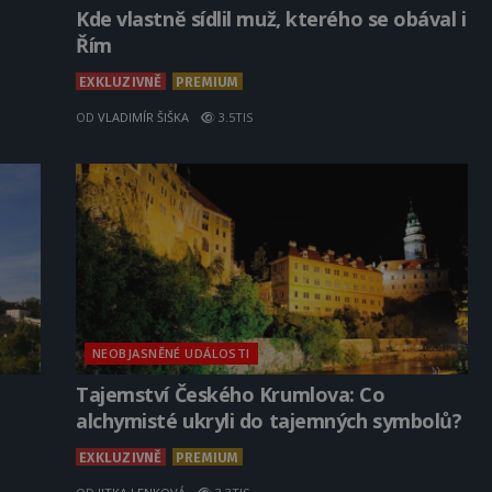
Kde vlastně sídlil muž, kterého se obával i
Řím
EXKLUZIVNĚ
PREMIUM
OD
VLADIMÍR ŠIŠKA
3.5TIS
NEOBJASNĚNÉ UDÁLOSTI
Tajemství Českého Krumlova: Co
alchymisté ukryli do tajemných symbolů?
EXKLUZIVNĚ
PREMIUM