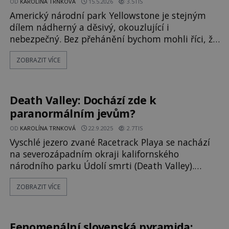
OD
KAROLÍNA TRNKOVÁ
15.5.2026
3.5TIS
Americký národní park Yellowstone je stejným
dílem nádherný a děsivý, okouzlující i
nebezpečný. Bez přehánění bychom mohli říci, že
krása nejslavnějšího parku světa je smrtící.
ZOBRAZIT VÍCE
Průzračná horská jezírka a zatopené jámy jsou
nezřídka plná vroucí kyselé vody a tělo člověka,
který by do nich nešťastnou náhodou spadl,
dokáží rozložit do několika hodin. Přesně to se
Death Valley: Dochází zde k
stalo například v roce 2016... [gall
paranormálním jevům?
OD
KAROLÍNA TRNKOVÁ
22.9.2025
2.7TIS
Vyschlé jezero zvané Racetrack Playa se nachází
na severozápadním okraji kalifornského
národního parku Údolí smrti (Death Valley).
Všude po jeho povrchu jsou v půdě vyhloubeny
ZOBRAZIT VÍCE
podivuhodné dráhy, které jsou někdy více než 90
metrů dlouhé, mnohé se stáčejí a různě se kroutí.
Zdá se, že je vytvářejí zdejší kameny. Dodnes není
úplně jasné, jaká síla jimi pohybuje. [gallery
Fenomenální slovenská pyramida: