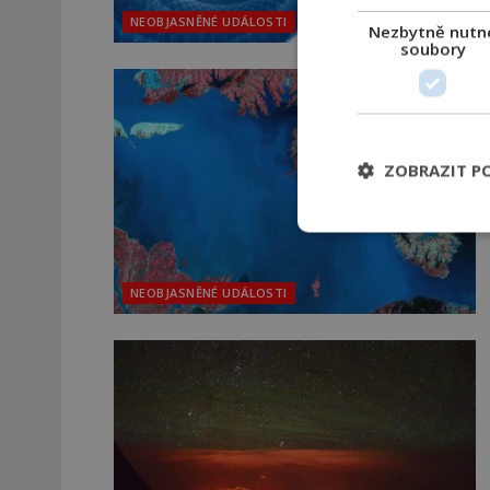
NEOBJASNĚNÉ UDÁLOSTI
Nezbytně nutn
soubory
ZOBRAZIT P
NEOBJASNĚNÉ UDÁLOSTI