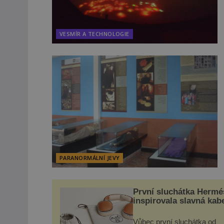
VESMÍR A TECHNOLOGIE
PARANORMÁLNÍ JEVY
První sluchátka Hermé
inspirovala slavná kab
Vůbec první sluchátka od