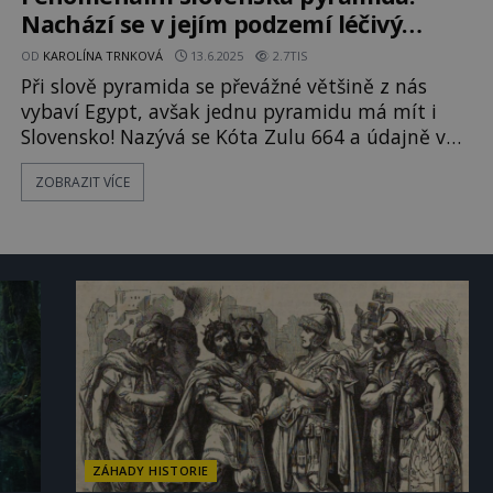
size="full" ids="158544,158
Nachází se v jejím podzemí léčivý
tunel?
OD
KAROLÍNA TRNKOVÁ
13.6.2025
2.7TIS
Při slově pyramida se převážné většině z nás
vybaví Egypt, avšak jednu pyramidu má mít i
Slovensko! Nazývá se Kóta Zulu 664 a údajně v
sobě skrývá takzvaný iontový tunel, který prý
ZOBRAZIT VÍCE
svým silným elektromagnetickým vlivem dokáže
zharmonizovat lidský organismus a vyléčit i ta
nejtěžší onemocnění. Je v záhadné pyramidě
ukryto řešení lidských nemocí a neduhů? [gallery
size="full" ids="154508,154507,154
ZÁHADY HISTORIE