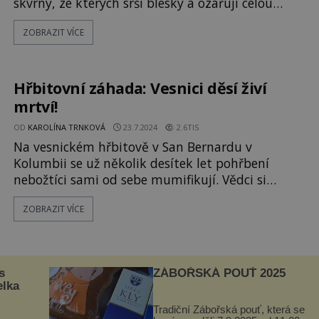
skvrny, ze kterých srší blesky a ozařují celou
oblohu. Přestože je tato podivná anomálie
ZOBRAZIT VÍCE
zdokumentována, vědci jsou dodnes bezradní. O
co se jednalo? ENIGMA přináší několik teorií!
Nizozemský pilot Christiaan van Heist se svým
kolegou letí nad Tichým oceáne
Hřbitovní záhada: Vesnici děsí živí
mrtví!
OD
KAROLÍNA TRNKOVÁ
23.7.2024
2.6TIS
Na vesnickém hřbitově v San Bernardu v
Kolumbii se už několik desítek let pohřbení
nebožtíci sami od sebe mumifikují. Vědci si
přitom marně lámou hlavu, co se to děje. Činí tak
ZOBRAZIT VÍCE
jeden nebožtík po druhém. Co se odehrává
v zázračné zemi plné zachovalých zemřelých?
Prostorem vesnického hřbitova v
kolumbijském San Bernardu, ležícím asi 100 km
s
ZÁBOŘSKÁ POUŤ 2025
jižně
elka
Tradiční Zábořská pouť, která se