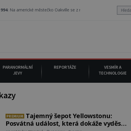
ické městečko Oakville se z nebe snáší podivná rosolovitá látka 
PARANORMÁLNÍ
REPORTÁŽE
VESMÍR A
JEVY
TECHNOLOGIE
Úkazy
Tajemný šepot Yellowstonu:
PREMIUM
Posvátná událost, která dokáže vyděsit
k smrti