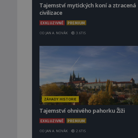
Tajemství mytických koní a ztracená
civilizace
EXKLUZIVNĚ
PREMIUM
OD
JAN A. NOVÁK
3.6TIS
ZÁHADY HISTORIE
Tajemství ohnivého pahorku Žiži
EXKLUZIVNĚ
PREMIUM
OD
JAN A. NOVÁK
2.6TIS