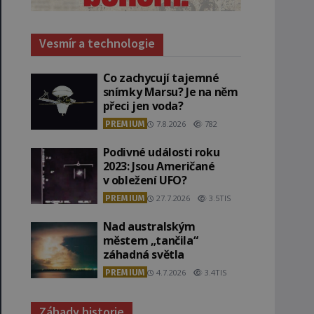
Vesmír a technologie
Co zachycují tajemné
snímky Marsu? Je na něm
přeci jen voda?
PREMIUM
7.8.2026
782
Podivné události roku
2023: Jsou Američané
v obležení UFO?
PREMIUM
27.7.2026
3.5TIS
Nad australským
městem „tančila“
záhadná světla
PREMIUM
4.7.2026
3.4TIS
Záhady historie