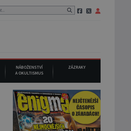
neznámého původu.
7. srpna 1994
: Na americké městečko Oakville 
NÁBOŽENSTVÍ
ZÁZRAKY
A OKULTISMUS