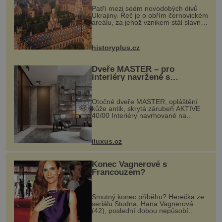
Patří mezi sedm novodobých divů
Ukrajiny. Řeč je o obřím černovickém
areálu, za jehož vznikem stál slavný
český architekt Josef Hlávka. Ten si
na něm dal mimořádně záležet. Jeho
stavební plány by při ...
historyplus.cz
Dveře MASTER – pro
interiéry navržené s
rozumem i vášní!
Otočné dveře MASTER, opláštění
kůže antik, skrytá zárubeň AKTIVE
40/00 Interiéry navrhované na
zakázku často vyžadují atypické
rozměry nejen nábytku, ale i
otvorových prvků. Technické zázemí
iluxus.cz
dnes umož...
Konec Vagnerové s
Francouzem?
Smutný konec příběhu? Herečka ze
seriálu Studna, Hana Vagnerová
(42), poslední dobou nepůsobí
nejšťastněji. Ačkoli časy její anorexie