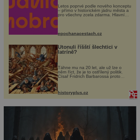
Letos poprvé podle nového konceptu
– přímo v historickém jádru města a
pro všechny zcela zdarma. Hlavní
program se odehraje na Karlově a
Husově náměstí. Návštěvníci se
mohou těšit na víno, burčák, pes...
epochanacestach.cz
Utonuli říšští šlechtici v
latríně?
Táhne mu na 20 let, ale už lze o
něm říct, že je to ostřílený politik.
Císař Fridrich Barbarossa proto
posílá svého syna a dědice Jindřicha
VI. do Erfurtu, aby se stal
prostředníkem při řešení sporu m...
historyplus.cz