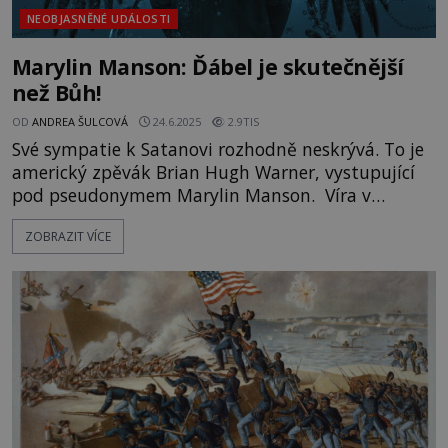
NEOBJASNĚNÉ UDÁLOSTI
Marylin Manson: Ďábel je skutečnější
než Bůh!
OD
ANDREA ŠULCOVÁ
24.6.2025
2.9TIS
Své sympatie k Satanovi rozhodně neskrývá. To je
americký zpěvák Brian Hugh Warner, vystupující
pod pseudonymem Marylin Manson. Víra v
ďábelské síly z tohoto zpěváka, který dokonce i
ZOBRAZIT VÍCE
několikrát prohlásí, že je víc než Satan, čiší více než
z kohokoli jiného. Odkud se tato jeho tendence
vzala? „Už když jsem byl malý, neustále mi lidi
kolem mě vtloukali do