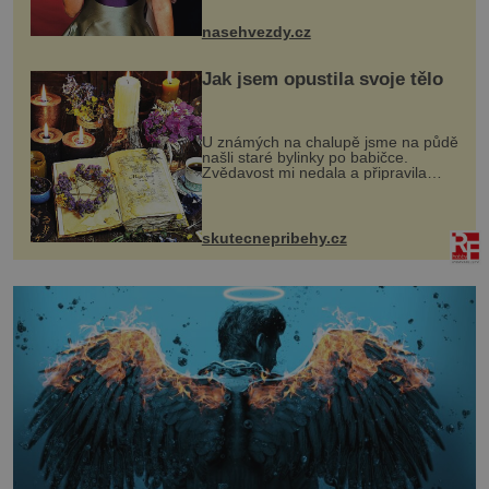
jsou už dávno pryč a opět se pyšnila
ženskými křivkami, najednou s...
nasehvezdy.cz
Jak jsem opustila svoje tělo
U známých na chalupě jsme na půdě
našli staré bylinky po babičce.
Zvědavost mi nedala a připravila
jsem si z nich lektvar… Zimní pobyt
na chalupě se pro mě vlastní vinou
změnil v děsivý zážitek, na kt...
skutecnepribehy.cz