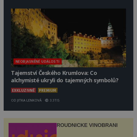
NEOBJASNĚNÉ UDÁLOSTI
Tajemství Českého Krumlova: Co
alchymisté ukryli do tajemných symbolů?
EXKLUZIVNĚ
PREMIUM
OD
JITKA LENKOVÁ
3.3TIS
ROUDNICKÉ VINOBRANÍ