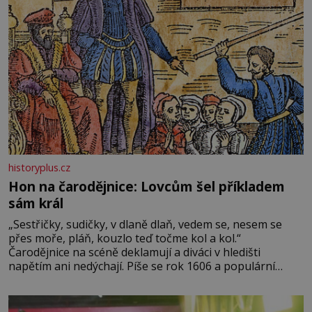
historyplus.cz
Hon na čarodějnice: Lovcům šel příkladem
sám král
„Sestřičky, sudičky, v dlaně dlaň, vedem se, nesem se
přes moře, pláň, kouzlo teď točme kol a kol.“
Čarodějnice na scéně deklamují a diváci v hledišti
napětím ani nedýchají. Píše se rok 1606 a populární
anglický dramatik William Shakespeare uvádí svou
Tragédii o Macbethovi. Napsal ji pro krále Jakuba I., jenž
v roce 1603 vystřídal