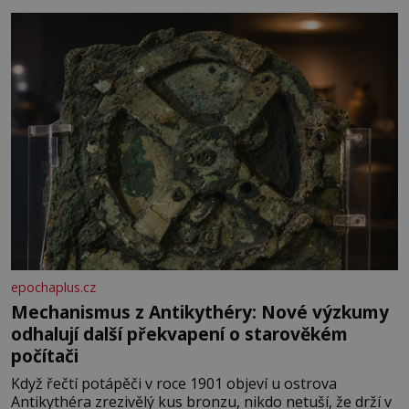
epochaplus.cz
Mechanismus z Antikythéry: Nové výzkumy
odhalují další překvapení o starověkém
počítači
Když řečtí potápěči v roce 1901 objeví u ostrova
Antikythéra zrezivělý kus bronzu, nikdo netuší, že drží v