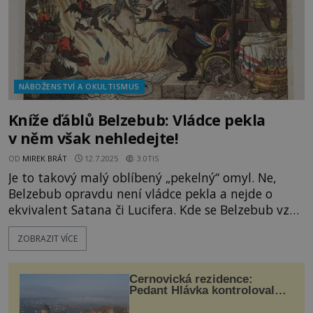
NÁBOŽENSTVÍ A OKULTISMUS
Kníže ďáblů Belzebub: Vládce pekla
v něm však nehledejte!
OD
MIREK BRÁT
12.7.2025
3.0TIS
Je to takový malý oblíbený „pekelný“ omyl. Ne,
Belzebub opravdu není vládce pekla a nejde o
ekvivalent Satana či Lucifera. Kde se Belzebub vzal
a kdo ho na pekelný trůn vlastně záměrně, či
ZOBRAZIT VÍCE
omylem uvedl? Výraz Belzebub označuje démona,
který bývá často jmenován i jako „pán much“.
Proč? Lidé prý věřili, že něco tak strašného jako
Černovická rezidence:
mouchy musel vytvoři
Pedant Hlávka kontroloval
každou cihlu