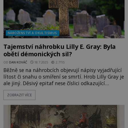
NÁBOŽENSTVÍ A OKULTISMUS
Tajemství náhrobku Lilly E. Gray: Byla
obětí démonických sil?
OD
DAN KOVÁČ
18.7.2025
2.7TIS
Běžně se na náhrobcích objevují nápisy vyjadřující
lítost či snahu o smíření se smrtí. Hrob Lilly Gray je
ale jiný. Děsivý epitaf nese číslici odkazující
k samotnému satanovi. Čím si jej žena zasloužila?
ZOBRAZIT VÍCE
Padla za oběť temným silám či černé magii? Na
hřbitově v americkém městě Salt Lake City ve
státě Utah je po mnoho let centrem pozornosti
skromný a nenápa