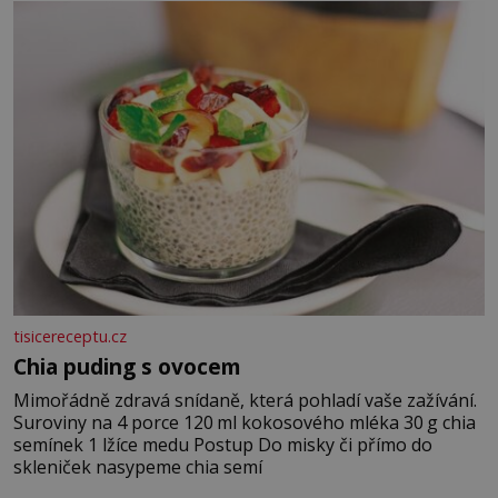
jarní cibulku ✿ 1 lžíci sezamových semínek
tisicereceptu.cz
Chia puding s ovocem
Mimořádně zdravá snídaně, která pohladí vaše zažívání.
Suroviny na 4 porce 120 ml kokosového mléka 30 g chia
semínek 1 lžíce medu Postup Do misky či přímo do
skleniček nasypeme chia semí