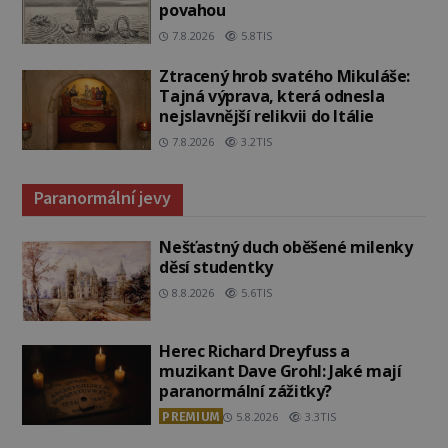
povahou
7.8.2026
5.8TIS
Ztracený hrob svatého Mikuláše:
Tajná výprava, která odnesla
nejslavnější relikvii do Itálie
7.8.2026
3.2TIS
Paranormální jevy
Nešťastný duch oběšené milenky
děsí studentky
8.8.2026
5.6TIS
Herec Richard Dreyfuss a
muzikant Dave Grohl: Jaké mají
paranormální zážitky?
PREMIUM
5.8.2026
3.3TIS