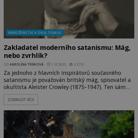
NÁBOŽENSTVÍ A OKULTISMUS
Zakladatel moderního satanismu: Mág,
nebo zvrhlík?
OD
KAROLÍNA TRNKOVÁ
1.10.2025
3.2TIS
Za jednoho z hlavních inspirátorů současného
satanismu je považován britský mág, spisovatel a
okultista Aleister Crowley (1875–1947). Ten sám
sebe označuje za Antikrista či Bestii 666. Během
ZOBRAZIT VÍCE
svého života se stává členem několika tajných
organizací – například řádu Zlatého úsvitu, Ordo
templi orientis (Řádu východního chrámu) a sám
také založí vlastní spolky. Co však vymyslel tak
ďábelského, že býv