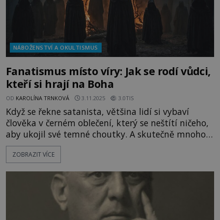
NÁBOŽENSTVÍ A OKULTISMUS
Fanatismus místo víry: Jak se rodí vůdci,
kteří si hrají na Boha
OD
KAROLÍNA TRNKOVÁ
3.11.2025
3.0TIS
Když se řekne satanista, většina lidí si vybaví
člověka v černém oblečení, který se neštítí ničeho,
aby ukojil své temné choutky. A skutečně mnoho
příznivců Satana páchalo vraždy, zneužívalo děti či
ZOBRAZIT VÍCE
týralo zvířata. Někteří se také pomocí černé magie
pokusili seslat na své bližní kletbu. Často říkají, že
takové chování jim našeptal sám ďábel! Opravdu
se vyznavači satanismu dostali do kontaktu s n