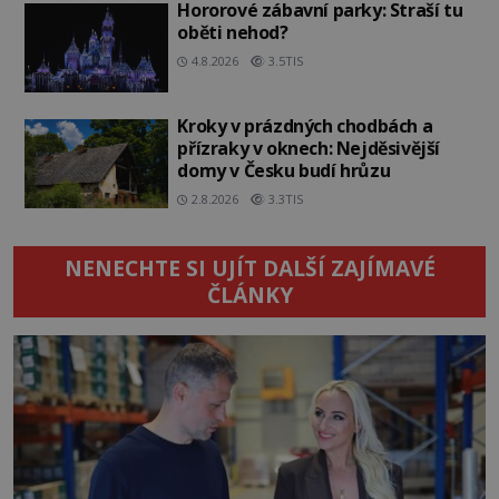
Hororové zábavní parky: Straší tu
oběti nehod?
4.8.2026
3.5TIS
Kroky v prázdných chodbách a
přízraky v oknech: Nejděsivější
domy v Česku budí hrůzu
2.8.2026
3.3TIS
NENECHTE SI UJÍT DALŠÍ ZAJÍMAVÉ
ČLÁNKY