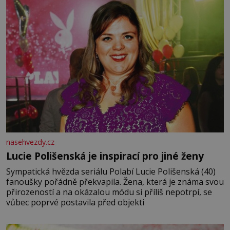
nasehvezdy.cz
Lucie Polišenská je inspirací pro jiné ženy
Sympatická hvězda seriálu Polabí Lucie Polišenská (40)
fanoušky pořádně překvapila. Žena, která je známa svou
přirozeností a na okázalou módu si příliš nepotrpí, se
vůbec poprvé postavila před objekti