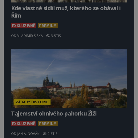
Kde vlastně sídlil muž, kterého se obával i
Řím
EXKLUZIVNĚ
PREMIUM
OD
VLADIMÍR ŠIŠKA
3.5TIS
ZÁHADY HISTORIE
Tajemství ohnivého pahorku Žiži
EXKLUZIVNĚ
PREMIUM
OD
JAN A. NOVÁK
2.6TIS