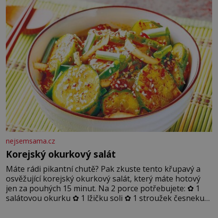
nejsemsama.cz
Korejský okurkový salát
Máte rádi pikantní chutě? Pak zkuste tento křupavý a
osvěžující korejský okurkový salát, který máte hotový
jen za pouhých 15 minut. Na 2 porce potřebujete: ✿ 1
salátovou okurku ✿ 1 lžičku soli ✿ 1 stroužek česneku
✿ 1 lžíci sójové omáčky ✿ 1 lžíci rýžového octa ✿ 1 lžičku
sezamového oleje ✿ 1 lžičku chilli ✿ 1 lžičku cukru ✿ 1