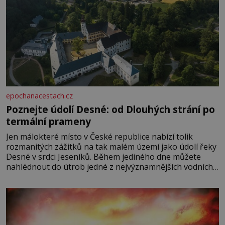
epochanacestach.cz
Poznejte údolí Desné: od Dlouhých strání po
termální prameny
Jen málokteré místo v České republice nabízí tolik
rozmanitých zážitků na tak malém území jako údolí řeky
Desné v srdci Jeseníků. Během jediného dne můžete
nahlédnout do útrob jedné z nejvýznamnějších vodních
elektráren v Evropě, vydat se na horské hřebeny, projet
se na koloběžce a den zakončit poznáváním památek ve
Velkých Losinách nebo v termálním