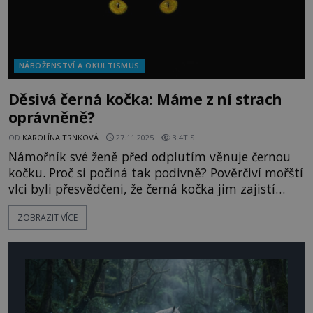
NÁBOŽENSTVÍ A OKULTISMUS
Děsivá černá kočka: Máme z ní strach
oprávněně?
OD
KAROLÍNA TRNKOVÁ
27.11.2025
3.4TIS
Námořník své ženě před odplutím věnuje černou
kočku. Proč si počíná tak podivně? Pověrčiví mořští
vlci byli přesvědčeni, že černá kočka jim zajistí
ženinu věrnost. Majitelka takového zvířete totiž
ZOBRAZIT VÍCE
prý neměla poznat lásku. Těžko říci, jestli tento
rituál opravdu fungoval. Přesto by se určitě našla
skupina lidí, která by hájila jeho účinnost.
Mnohem známější jsou ovšem jiná a podstatně
zlověstnější