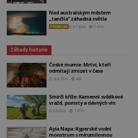
Nad australským městem
„tančila“ záhadná světla
PREMIUM
4.7.2026
3.4TIS
Záhady historie
České mumie: Mrtví, kteří
odmítají zmizet v čase
10.8.2026
442
Smírčí kříže: Kamenní svědkové
vražd, pomsty a dávných vin
9.8.2026
1.6TIS
Ayia Napa: Kyperské vodní
monstrum s mírumilovnou