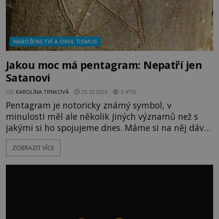
NÁBOŽENSTVÍ A OKULTISMUS
Jakou moc má pentagram: Nepatří jen
Satanovi
OD
KAROLÍNA TRNKOVÁ
25.12.2025
3.4TIS
Pentagram je notoricky známý symbol, v
minulosti měl ale několik jiných významů než s
jakými si ho spojujeme dnes. Máme si na něj dávat
pozor nebo nás může chránit? Pravěký člověk
ZOBRAZIT VÍCE
kreslí na stěnu jeskyně mamuta. Na té představě
není nic zvláštního. Někoho by ale mohlo
překvapit, kdyby stejný zarostlý předchůdce
dnešních lidí ohořelým klackem n