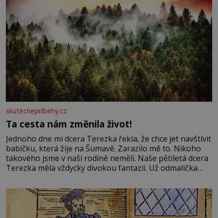
skutecnepribehy.cz
Ta cesta nám změnila život!
Jednoho dne mi dcera Terezka řekla, že chce jet navštívit
babičku, která žije na Šumavě. Zarazilo mě to. Nikoho
takového jsme v naší rodině neměli. Naše pětiletá dcera
Terezka měla vždycky divokou fantazii. Už odmalička
milovala svět pohádek. Každou chvilku mi říkala, že se jí
zdálo o jednorožcích, krásných princeznách, statečných
rytířích a létajících dracích.