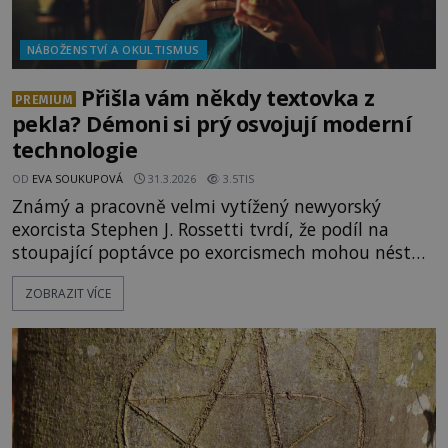
NÁBOŽENSTVÍ A OKULTISMUS
Přišla vám někdy textovka z
PREMIUM
pekla? Démoni si prý osvojují moderní
technologie
OD
EVA SOUKUPOVÁ
31.3.2026
3.5TIS
Známý a pracovně velmi vytížený newyorský
exorcista Stephen J. Rossetti tvrdí, že podíl na
stoupající poptávce po exorcismech mohou nést
moderní technologie, které se démoni naučili
ZOBRAZIT VÍCE
ovládat. Se svou obětí prý mohou komunikovat i
prostřednictvím mobilního telefonu. Jedné ženě,
která byla jako dítě svým otcem zasvěcena ďáblu,
prý posílali textovky. Životop