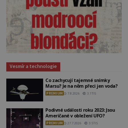
Vesmír a technologie
Co zachycují tajemné snímky
Marsu? Je na něm přeci jen voda?
PREMIUM
7.8.2026
3.1TIS
Podivné události roku 2023: Jsou
Američané v obležení UFO?
PREMIUM
27.7.2026
3.5TIS