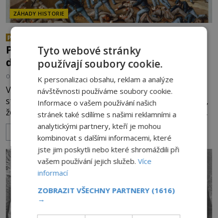
ZÁHADY HISTORIE
Konec prokletého velitele:
PREMIUM
Propůjčila magie jižanskému vojákovi
Tyto webové stránky
dar nesmrtelnosti?
používají soubory cookie.
OD
ANDREA ŠULCOVÁ
24.6.2025
3.6TIS
K personalizaci obsahu, reklam a analýze
V americké občanské válce umírají na obou
návštěvnosti používáme soubory cookie.
stranách fronty vojáci po desetitisících. Zdá se ale,
Informace o vašem používání našich
že jeden muž zemřít nemůže. Stálo na straně H. D.
stránek také sdílíme s našimi reklamními a
Forestera neuvěřitelné štěstí, anebo děsivé
analytickými partnery, kteří je mohou
ZOBRAZIT VÍCE
prokletí? Harold D. Forester (1830–1864) je jednou
kombinovat s dalšími informacemi, které
z temných postav americké války Severu proti Jihu
jste jim poskytli nebo které shromáždili při
(1861–1865). V bratrovražedných bojích u
vašem používání jejich služeb.
Více
Williamsburgu si tento mu
informací
ZOBRAZIT VŠECHNY PARTNERY
(1616)
→