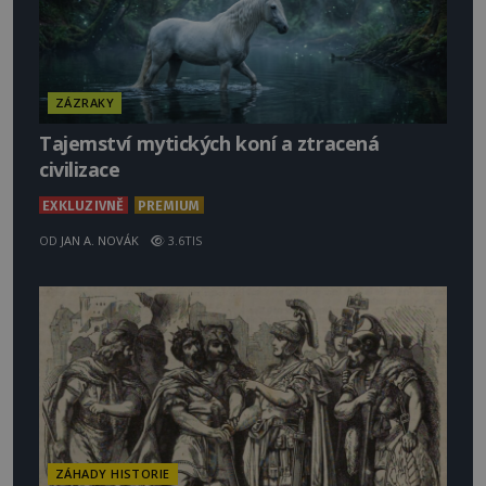
ZÁZRAKY
Tajemství mytických koní a ztracená
civilizace
EXKLUZIVNĚ
PREMIUM
OD
JAN A. NOVÁK
3.6TIS
ZÁHADY HISTORIE