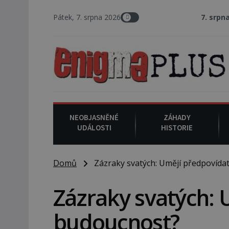
Pátek, 7. srpna 2026
7. srpna 1994
: Na ame
NEOBJASNĚNÉ
ZÁHADY
UDÁLOSTI
HISTORIE
Domů
Zázraky svatých: Umějí předpovída
Zázraky svatých: 
budoucnost?