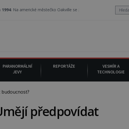
rické městečko Oakville se z nebe snáší podivná rosolovitá látka
PARANORMÁLNÍ
REPORTÁŽE
VESMÍR A
JEVY
TECHNOLOGIE
t budoucnost?
Umějí předpovídat