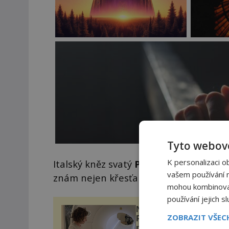
Tyto webové
K personalizaci o
Italský kněz svatý
Pio z Pietrelciny
(188
vašem používání na
znám nejen křesťanům, ale i mnohým a
mohou kombinovat 
používání jejich s
Neinvazivní léčba neje
ZOBRAZIT VŠE
Parkinsonovy choroby
pomocí ultrazvukové