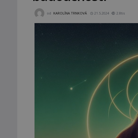
od
KAROLÍNA TRNKOVÁ
21.5.2024
2.8tis