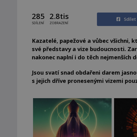
285
2.8tis
Sdíle
SDÍLENÍ
ZOBRAZENÍ
Kazatelé, papežové a vůbec všichni, kt
své představy a vize budoucnosti. Zar
nakonec naplní i do těch nejmenších d
Jsou svatí snad obdařeni darem jasnov
s jejich dříve pronesenými vizemi po