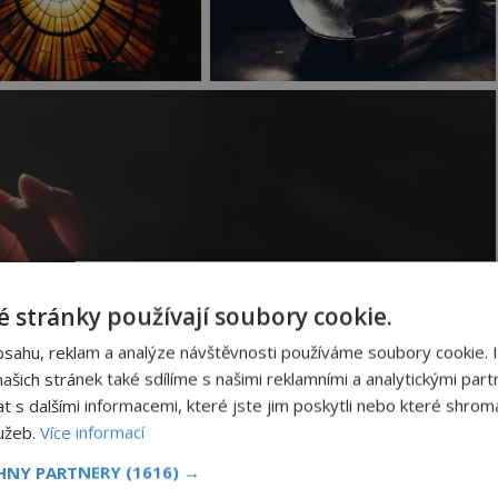
 stránky používají soubory cookie.
bsahu, reklam a analýze návštěvnosti používáme soubory cookie. 
7–1968), někdy také uváděn jako padre Pio, je
šich stránek také sdílíme s našimi reklamními a analytickými partn
teistům a jinověrcům.
s dalšími informacemi, které jste jim poskytli nebo které shromá
lužeb.
Více informací
n
Obraz s andělem chrání
CHNY PARTNERY
(1616) →
náš dům