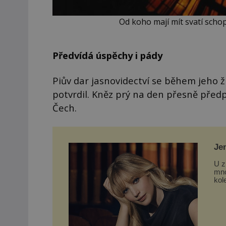
Od koho mají mít svatí scho
Předvídá úspěchy i pády
Piův dar jasnovidectví se během jeho ž
potvrdil. Kněz prý na den přesně předp
Čech.
Je
Lo
U z
mno
kol
a č