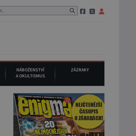
 neznámého původu.
7. srpna 1994
: Na americké městečko Oakvill
NÁBOŽENSTVÍ
ZÁZRAKY
A OKULTISMUS