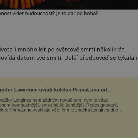
pnost vidět budoucnost? Je to dar od boha?
ivota i mnoho let po světcově smrti několikrát
ovídá datum své smrti. Další předpověď se týkala i
nnifer Lawrence uvádí kolekci PrimaLuna od
ngines
načky Longines není žádným nováčkem, nyní je však
hem kompaktnější, smyslnější, ženštější. Redesignovaná
ekce PrimaLuna vystihuje vše, čím je značka Longines dnes
ím byla i před sto dvacet...