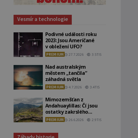
Vesmír a technologie
Podivné události roku
2023: Jsou Američané
v obležení UFO?
PREMIUM
27.7.2026
3.5TIS
Nad australským
městem „tančila“
záhadná světla
PREMIUM
4.7.2026
3.4TIS
Mimozemšťan z
Andahuaylillas: Čí jsou
ostatky zakrslého
stvoření s ohromnou
PREMIUM
26.6.2026
2.9TIS
lebkou?
Záhady historie