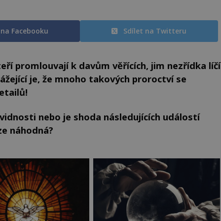
t na Facebooku
Sdílet na Twitteru
eří promlouvají k davům věřících, jim nezřídka líčí
ážející je, že mnoho takových proroctví se
etailů!
idnosti nebo je shoda následujících událostí
uze náhodná?