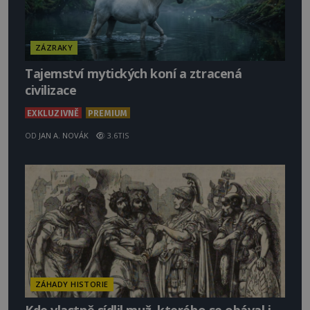
ZÁZRAKY
Tajemství mytických koní a ztracená
civilizace
EXKLUZIVNĚ
PREMIUM
OD
JAN A. NOVÁK
3.6TIS
ZÁHADY HISTORIE