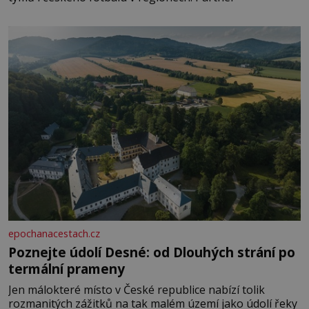
epochanacestach.cz
Poznejte údolí Desné: od Dlouhých strání po
termální prameny
Jen málokteré místo v České republice nabízí tolik
rozmanitých zážitků na tak malém území jako údolí řeky