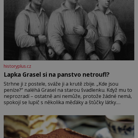
historyplus.cz
Lapka Grasel si na panstvo netroufl?
Strhne ji z postele, sváže ji a krutě zbije. „Kde jsou
peníze?“ naléhá Grasel na starou švadlenku. Když mu to
neprozradí – ostatně ani nemůže, protože žádné nemá,
spokojí se lupič s několika měďáky a štůčky látky.
Zraněná žena pár dní nato umírá. Je to muž nebývale
krutý. Jeho činy budí hrůzu ještě dlouho po jeho smrti