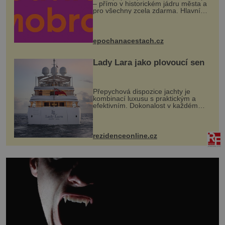
– přímo v historickém jádru města a
pro všechny zcela zdarma. Hlavní
program se odehraje na Karlově a
Husově náměstí. Návštěvníci se
mohou těšit na víno, burčák, pes...
epochanacestach.cz
Lady Lara jako plovoucí sen
Přepychová dispozice jachty je
kombinací luxusu s praktickým a
efektivním. Dokonalost v každém
detailu představuje značka Fendi
Casa, kterou byly vybaveny její
paluby. Monacký přístav nabízí
každoročn...
rezidenceonline.cz