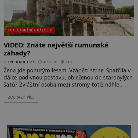
NEOBJASNĚNÉ UDÁLOSTI
VIDEO: Znáte největší rumunské
záhady?
OD
PETR KOUTSKÝ
20.5.2018
4.0TIS
Žena jde ponurým lesem. Vzápětí strne. Spatřila v
dálce podivnou postavu, oblečenou do starobylých
šatů? Zvláštní osoba mezi stromy totiž náhle
zmizí, což prý není v rumunském lese Hoia Baciu
ZOBRAZIT VÍCE
nic neobvyklého! Znáte však další rumunské
záhady? KDE ŘÁDIL DRÁKULA? Když se řekne
Rumunsko, vybaví se nejen milovníkům záhad a
historie tajemná Transylvánie, související s příběhy
o slavném upíru Drákulov