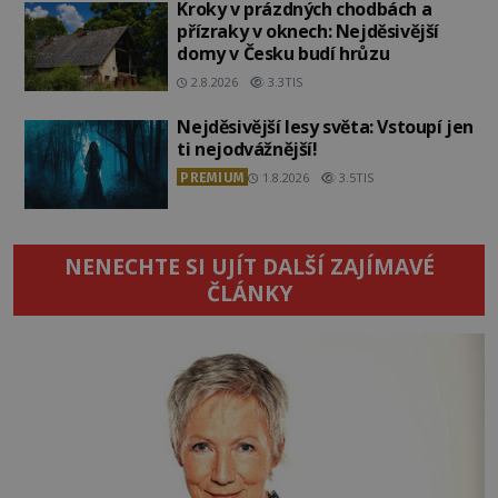
Kroky v prázdných chodbách a
přízraky v oknech: Nejděsivější
domy v Česku budí hrůzu
2.8.2026
3.3TIS
Nejděsivější lesy světa: Vstoupí jen
ti nejodvážnější!
PREMIUM
1.8.2026
3.5TIS
NENECHTE SI UJÍT DALŠÍ ZAJÍMAVÉ
ČLÁNKY