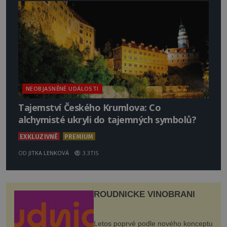
NEOBJASNĚNÉ UDÁLOSTI
Tajemství Českého Krumlova: Co
alchymisté ukryli do tajemných symbolů?
EXKLUZIVNĚ
PREMIUM
OD
JITKA LENKOVÁ
3.3TIS
ROUDNICKÉ VINOBRANÍ
Letos poprvé podle nového konceptu