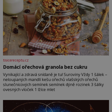
tisicereceptu.cz
Domácí ořechová granola bez cukru
Vynikající a zdravá snídaně je tu! Suroviny Vždy 1 šálek –
neloupaných mandlí kešu ořechů vlašských ořechů
slunečnicových semínek semínek dýně rozinek 3 šálky
ovesných vloček 1 lžíce mlet