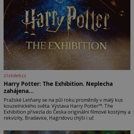
21stoleti.cz
Harry Potter: The Exhibition. Neplecha
zahájena…
Pražské Letňany se na půl roku proměnily v malý kus
kouzelnického světa. Výstava Harry Potter™: The
Exhibition přivezla do Česka originální filmové kostýmy a
rekvizity, Bradavice, Hagridovu chýši i uč