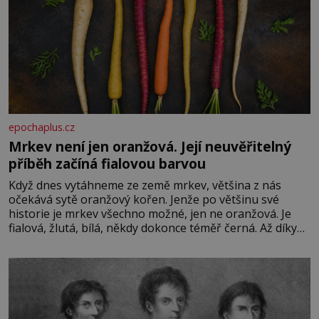
epochaplus.cz
Mrkev není jen oranžová. Její neuvěřitelný
příběh začíná fialovou barvou
Když dnes vytáhneme ze země mrkev, většina z nás
očekává sytě oranžový kořen. Jenže po většinu své
historie je mrkev všechno možné, jen ne oranžová. Je
fialová, žlutá, bílá, někdy dokonce téměř černá. Až díky
stovkám let pečlivého šlechtění se z ní stává zelenina,
bez které si českou zahradu ani nedokážeme představit.
Její příběh je