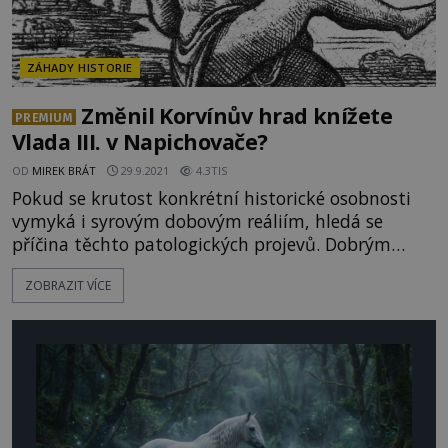
ZÁHADY HISTORIE
Změnil Korvínův hrad knížete
PREMIUM
Vlada III. v Napichovače?
OD
MIREK BRÁT
29.9.2021
4.3TIS
Pokud se krutost konkrétní historické osobnosti
vymyká i syrovým dobovým reáliím, hledá se
příčina těchto patologických projevů. Dobrým
příkladem je Vlad III. Dracula, rumunský velmož
ZOBRAZIT VÍCE
z 15. století. Co změnilo povahu mocného knížete,
že mu historie dala oficiální přídomek Napichovač?
Vlad III. Dracula, řečený Napichovač, je v
Rumunsku a