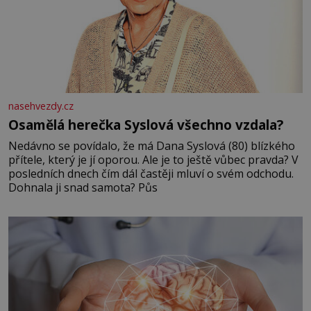
nasehvezdy.cz
Osamělá herečka Syslová všechno vzdala?
Nedávno se povídalo, že má Dana Syslová (80) blízkého
přítele, který je jí oporou. Ale je to ještě vůbec pravda? V
posledních dnech čím dál častěji mluví o svém odchodu.
Dohnala ji snad samota? Půs