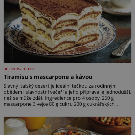
nejsemsama.cz
Tiramisu s mascarpone a kávou
Slavný italský dezert je ideální tečkou za rodinným
obědem i slavnostní večeří a jeho příprava je jednodušší,
než se může zdát. Ingredience pro 4 osoby: 250 g
mascarpone 3 vejce 80 g cukru 200 g cukrářských
piškotů 250 ml silné kávy 2 lžíce amaretta kakao na
posypání Postup: Oddělte žloutky od bílků. Žloutky
vyšlehejte s cukrem do světlé pěny a postupně do nich
vmíchejte mascarpone, aby vznikl hladký