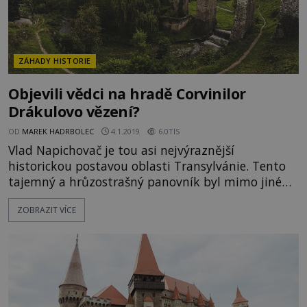
ZÁHADY HISTORIE
Objevili vědci na hradě Corvinilor
Drákulovo vězení?
OD
MAREK HADRBOLEC
4.1.2019
6.0TIS
Vlad Napichovač je tou asi nejvýraznější
historickou postavou oblasti Transylvánie. Tento
tajemný a hrůzostrašný panovník byl mimo jiné
inspirací pro jednu z nejznámějších literárních
ZOBRAZIT VÍCE
postav, jejímž autorem byl Bram Stoker - hraběte
Drákulu. Ten byl po nějakou dobu údajně vězněn
na hradě Corvinilor. Tento hrad stojí dodnes, a
vědci nyní zkoumají, co leží pod ním. Hrad byl
totiž během let mnohok