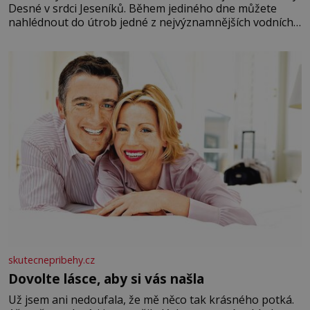
Desné v srdci Jeseníků. Během jediného dne můžete
nahlédnout do útrob jedné z nejvýznamnějších vodních
elektráren v Evropě, vydat se na horské hřebeny, projet
se na koloběžce a den zakončit poznáváním památek ve
Velkých Losinách nebo v termálním
skutecnepribehy.cz
Dovolte lásce, aby si vás našla
Už jsem ani nedoufala, že mě něco tak krásného potká.