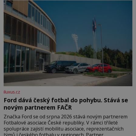
domovinou je prakticky celá Austrálie s výjimkou
pobřežní oblasti.
iluxus.cz
Ford dává český fotbal do pohybu. Stává se
novým partnerem FAČR
Značka Ford se od srpna 2026 stává novým partnerem
Fotbalové asociace České republiky. V rámci tříleté
spolupráce zajistí mobilitu asociace, reprezentačních
týmů i českého fotbalu v regionech. Partner