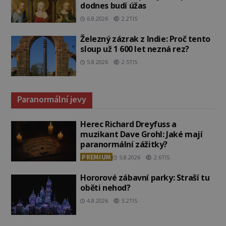
dodnes budí úžas
6.8.2026
2.2TIS
Železný zázrak z Indie: Proč tento
sloup už 1 600 let nezná rez?
5.8.2026
2.5TIS
Paranormální jevy
Herec Richard Dreyfuss a
muzikant Dave Grohl: Jaké mají
paranormální zážitky?
PREMIUM
5.8.2026
2.6TIS
Hororové zábavní parky: Straší tu
oběti nehod?
4.8.2026
3.2TIS