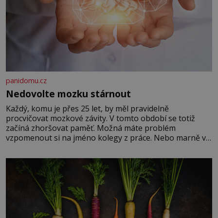
panidomu.cz
Nedovolte mozku stárnout
Každý, komu je přes 25 let, by měl pravidelně
procvičovat mozkové závity. V tomto období se totiž
začíná zhoršovat paměť. Možná máte problém
vzpomenout si na jméno kolegy z práce. Nebo marně v
paměti lovíte název knížky, kterou jste nedávno přečetli.
Je to opravdu tak, s věkem jako kdyby se paměť
rozhodla stávkovat. Cvičte