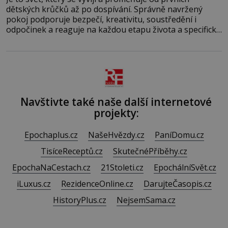
dětských krůčků až po dospívání. Správně navržený
pokoj podporuje bezpečí, kreativitu, soustředění i
odpočinek a reaguje na každou etapu života a specifické
potřeby dítěte. Pro nejmenší je klíčová jednoduchost,
měkkost a bezpečí, proto by pokoj miminka měl působit
především klidně a útulně. Předškolní věk je
Navštivte také naše další internetové
projekty:
Epochaplus.cz
NašeHvězdy.cz
PaníDomu.cz
TisíceReceptů.cz
SkutečnéPříběhy.cz
EpochaNaCestach.cz
21Stoleti.cz
EpochálníSvět.cz
iLuxus.cz
RezidenceOnline.cz
DarujteČasopis.cz
HistoryPlus.cz
NejsemSama.cz