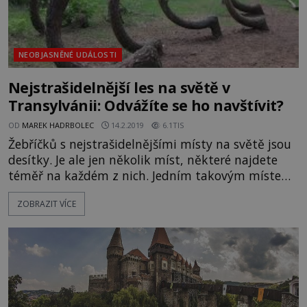
NEOBJASNĚNÉ UDÁLOSTI
Nejstrašidelnější les na světě v
Transylvánii: Odvážíte se ho navštívit?
OD
MAREK HADRBOLEC
14.2.2019
6.1TIS
Žebříčků s nejstrašidelnějšími místy na světě jsou
desítky. Je ale jen několik míst, některé najdete
téměř na každém z nich. Jedním takovým místem
je právě les Hoia Baciu, podle mnohých vůbec
ZOBRAZIT VÍCE
nejstrašidelnější les na světě. Rozsáhlý les Hoia
Baciu leží v tajemstvími opředené Transylvánii a je
výchozím bodem bezpočtu pohádek a mýtů, ale
také dodnes nevysvětlených pozorování a
nadpřirozených záži