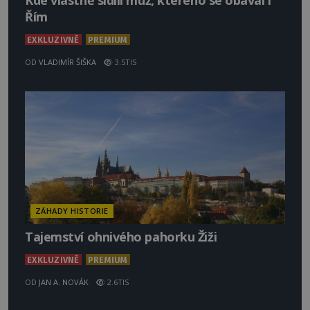
Kde vlastně sídlil muž, kterého se obával i
Řím
EXKLUZIVNĚ
PREMIUM
OD
VLADIMÍR ŠIŠKA
3.5TIS
ZÁHADY HISTORIE
Tajemství ohnivého pahorku Žiži
EXKLUZIVNĚ
PREMIUM
OD
JAN A. NOVÁK
2.6TIS