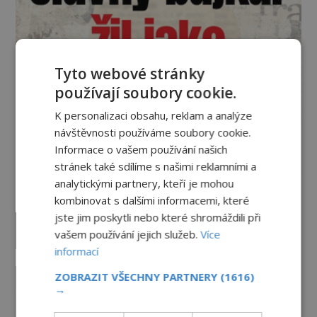
Tyto webové stránky
používají soubory cookie.
K personalizaci obsahu, reklam a analýze
návštěvnosti používáme soubory cookie.
Informace o vašem používání našich
Vesmír a technologie
stránek také sdílíme s našimi reklamními a
analytickými partnery, kteří je mohou
Co zachycují tajemné snímky
kombinovat s dalšími informacemi, které
Marsu? Je na něm přeci jen voda?
jste jim poskytli nebo které shromáždili při
PREMIUM
7.8.2026
592
vašem používání jejich služeb.
Více
informací
Podivné události roku 2023: Jsou
ZOBRAZIT VŠECHNY PARTNERY
(1616)
Američané v obležení UFO?
→
PREMIUM
27.7.2026
3.5TIS