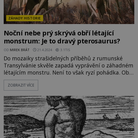
ZÁHADY HISTORIE
Noční nebe prý skrývá obří létající
monstrum: Je to dravý pterosaurus?
OD
MIREK BRÁT
21.4.2024
3.1TIS
Do mozaiky strašidelných příběhů z rumunské
Transylvánie skvěle zapadá vyprávění o záhadném
létajícím monstru. Není to však ryzí pohádka. Obří
příšera s křídly je mnohými považována za
ZOBRAZIT VÍCE
kryptida, který v této odlehlé krajině přežil jako
živoucí fosilie z druhohor. Poprvé bylo pozorování
tohoto tvora nahlášeno v roce 1907. Zápisy ve
starých kronikách