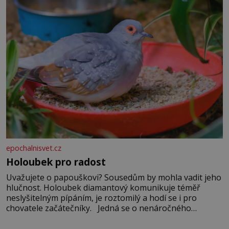
epochalnisvet.cz
Holoubek pro radost
Uvažujete o papouškovi? Sousedům by mohla vadit jeho
hlučnost. Holoubek diamantový komunikuje téměř
neslyšitelným pípáním, je roztomilý a hodí se i pro
chovatele začátečníky. Jedná se o nenáročného
klidného ptáčka, který většinu dne jen posedává. Hodně
času tráví na zemi, kde sbírá zbytky semínek Jeho