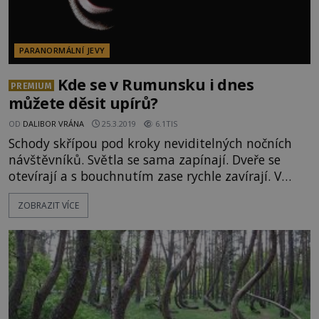
PARANORMÁLNÍ JEVY
Kde se v Rumunsku i dnes
PREMIUM
můžete děsit upírů?
OD
DALIBOR VRÁNA
25.3.2019
6.1TIS
Schody skřípou pod kroky neviditelných nočních
návštěvníků. Světla se sama zapínají. Dveře se
otevírají a s bouchnutím zase rychle zavírají. V
pokojích je cítit zápach, jehož zdroj nedokáže
ZOBRAZIT VÍCE
nikdo najít. Navštivte s naším novým
dvanáctidílným seriálem nejslavnější domy hrůzy.
Na naší první výpravě se vydáme do rumunské
Transylvánie na sídlo krvelačného hraběte Drákuly!
V Rumunsku platí za zbožného