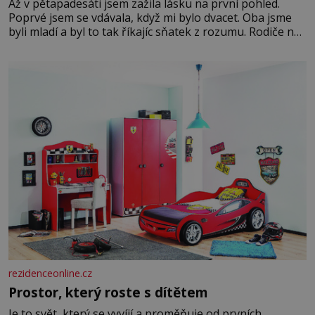
Až v pětapadesáti jsem zažila lásku na první pohled.
Poprvé jsem se vdávala, když mi bylo dvacet. Oba jsme
byli mladí a byl to tak říkajíc sňatek z rozumu. Rodiče nás
dali dohromady, Toník byl dobře zaopatřený mladý muž.
Manželství nám oběma moc nesvědčilo, brzy jsme zjistili,
že
rezidenceonline.cz
Prostor, který roste s dítětem
Je to svět, který se vyvíjí a proměňuje od prvních