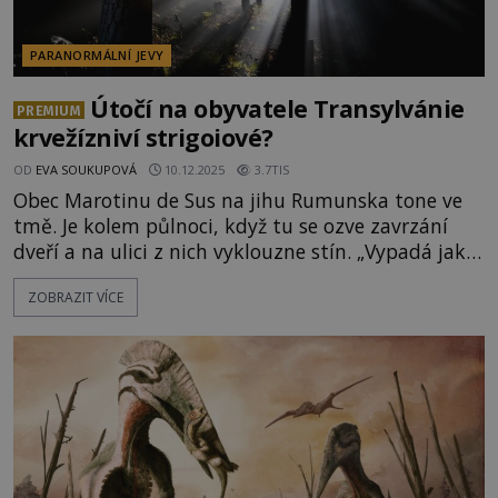
PARANORMÁLNÍ JEVY
Útočí na obyvatele Transylvánie
PREMIUM
krvežízniví strigoiové?
OD
EVA SOUKUPOVÁ
10.12.2025
3.7TIS
Obec Marotinu de Sus na jihu Rumunska tone ve
tmě. Je kolem půlnoci, když tu se ozve zavrzání
dveří a na ulici z nich vyklouzne stín. „Vypadá jako
Petre Toma,“ vydechne žena, kterou zvuk probudil,
ZOBRAZIT VÍCE
a přikradla se k oknu. Dotyčný je ale několik dní po
smrti. „Musel se proměnit v strigoie,“ roztřese se
žena. Je to možné? A co jsou strigoiové vlastně zač?