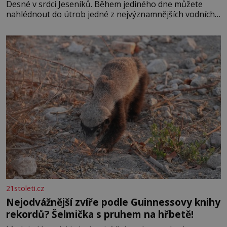
Desné v srdci Jeseníků. Během jediného dne můžete
nahlédnout do útrob jedné z nejvýznamnějších vodních
elektráren v Evropě, vydat se na horské hřebeny, projet
se na koloběžce a den zakončit poznáváním památek ve
Velkých Losinách nebo v termálním
21stoleti.cz
Nejodvážnější zvíře podle Guinnessovy knihy
rekordů? Šelmička s pruhem na hřbetě!