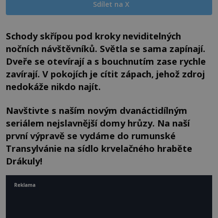
Sdílet na X
Schody skřípou pod kroky neviditelných
nočních návštěvníků. Světla se sama zapínají.
Dveře se otevírají a s bouchnutím zase rychle
zavírají. V pokojích je cítit zápach, jehož zdroj
nedokáže nikdo najít.
Navštivte s naším novým dvanáctidílným
seriálem nejslavnější domy hrůzy. Na naší
první výpravě se vydáme do rumunské
Transylvánie na sídlo krvelačného hraběte
Drákuly!
Reklama