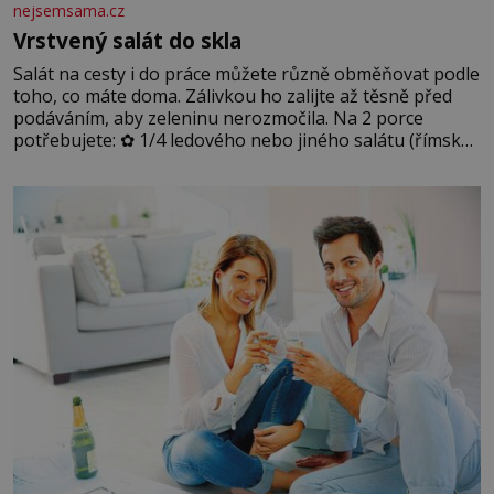
nejsemsama.cz
Vrstvený salát do skla
Salát na cesty i do práce můžete různě obměňovat podle
toho, co máte doma. Zálivkou ho zalijte až těsně před
podáváním, aby zeleninu nerozmočila. Na 2 porce
potřebujete: ✿ 1/4 ledového nebo jiného salátu (římský
salát, polníček…) ✿ 1 malá konzerva kukuřice ✿ ½
okurky ✿ 2 rajčata Zálivka: ✿ 4 lžíce olivového oleje ✿ 1
lžíci citronové šťávy ✿ ½ stroužku