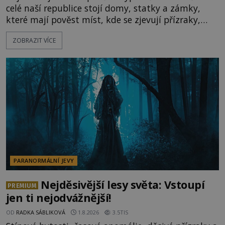
celé naší republice stojí domy, statky a zámky,
které mají pověst míst, kde se zjevují přízraky,
ozývají nevysvětlitelné zvuky nebo se dějí podivné
ZOBRAZIT VÍCE
jevy. Zatímco historici většinou hledají racionální
vysvětlení, záhadologové upozorňují, že některé
lokality vykazují nápadně podobná svědectví po
celé generace. A právě tato opakující se svědectví
ud
PARANORMÁLNÍ JEVY
Nejděsivější lesy světa: Vstoupí
PREMIUM
jen ti nejodvážnější!
OD
RADKA SÁBLIKOVÁ
1.8.2026
3.5TIS