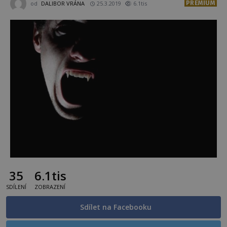
PREMIUM
od
DALIBOR VRÁNA
25.3.2019
6.1tis
35
6.1tis
SDÍLENÍ
ZOBRAZENÍ
Sdílet na Facebooku