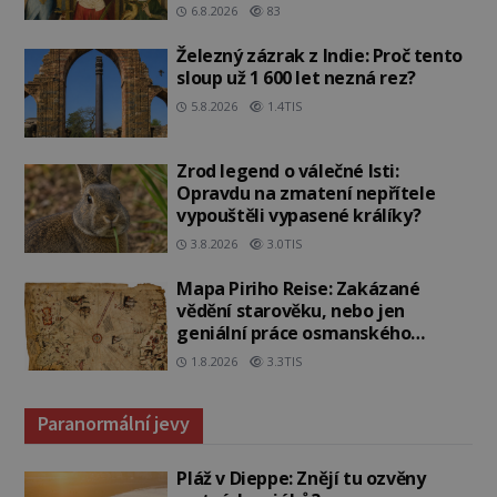
6.8.2026
83
Železný zázrak z Indie: Proč tento
sloup už 1 600 let nezná rez?
5.8.2026
1.4TIS
Zrod legend o válečné lsti:
Opravdu na zmatení nepřítele
vypouštěli vypasené králíky?
3.8.2026
3.0TIS
Mapa Piriho Reise: Zakázané
vědění starověku, nebo jen
geniální práce osmanského
admirála?
1.8.2026
3.3TIS
Paranormální jevy
Pláž v Dieppe: Znějí tu ozvěny