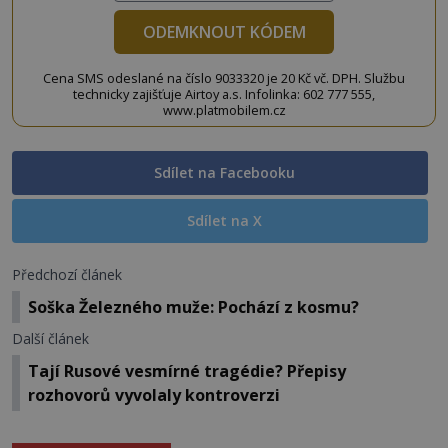
ODEMKNOUT KÓDEM
Cena SMS odeslané na číslo 9033320 je 20 Kč vč. DPH. Službu
technicky zajišťuje Airtoy a.s. Infolinka: 602 777 555,
www.platmobilem.cz
Sdílet na Facebooku
Sdílet na X
Předchozí článek
Soška Železného muže: Pochází z kosmu?
Další článek
Tají Rusové vesmírné tragédie? Přepisy
rozhovorů vyvolaly kontroverzi