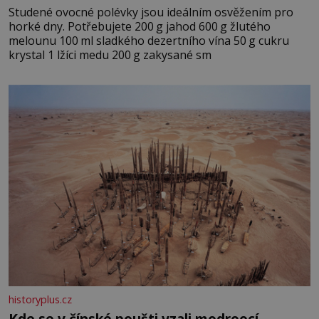
Studené ovocné polévky jsou ideálním osvěžením pro
horké dny. Potřebujete 200 g jahod 600 g žlutého
melounu 100 ml sladkého dezertního vína 50 g cukru
krystal 1 lžíci medu 200 g zakysané sm
historyplus.cz
Kde se v čínské poušti vzali modroocí