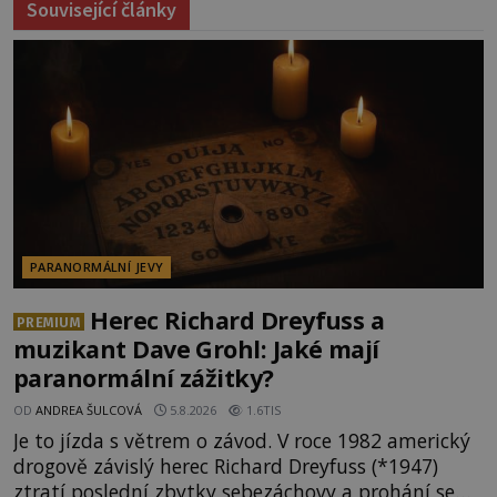
Související články
PARANORMÁLNÍ JEVY
Herec Richard Dreyfuss a
PREMIUM
muzikant Dave Grohl: Jaké mají
paranormální zážitky?
OD
ANDREA ŠULCOVÁ
5.8.2026
1.6TIS
Je to jízda s větrem o závod. V roce 1982 americký
drogově závislý herec Richard Dreyfuss (*1947)
ztratí poslední zbytky sebezáchovy a prohání se