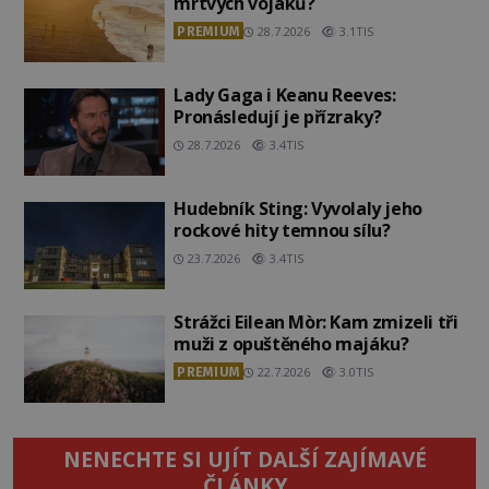
mrtvých vojáků?
PREMIUM
28.7.2026
3.1TIS
Lady Gaga i Keanu Reeves:
Pronásledují je přízraky?
28.7.2026
3.4TIS
Hudebník Sting: Vyvolaly jeho
rockové hity temnou sílu?
23.7.2026
3.4TIS
Strážci Eilean Mòr: Kam zmizeli tři
muži z opuštěného majáku?
PREMIUM
22.7.2026
3.0TIS
NENECHTE SI UJÍT DALŠÍ ZAJÍMAVÉ
ČLÁNKY