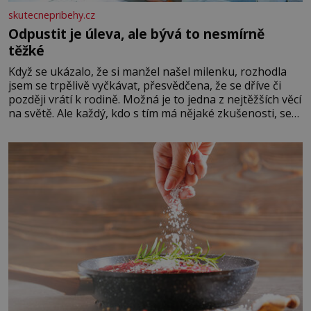
skutecnepribehy.cz
Odpustit je úleva, ale bývá to nesmírně
těžké
Když se ukázalo, že si manžel našel milenku, rozhodla
jsem se trpělivě vyčkávat, přesvědčena, že se dříve či
později vrátí k rodině. Možná je to jedna z nejtěžších věcí
na světě. Ale každý, kdo s tím má nějaké zkušenosti, se
zapřísahá, že pokud odpustíte, znatelně se vám uleví.
Když se ke mně doneslo, že si manžel pořídil milenku,