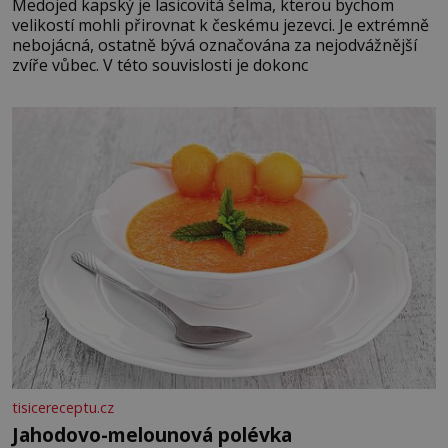
Medojed kapský je lasicovitá šelma, kterou bychom
velikostí mohli přirovnat k českému jezevci. Je extrémně
nebojácná, ostatně bývá označována za nejodvážnější
zvíře vůbec. V této souvislosti je dokonc
tisicereceptu.cz
Jahodovo-melounová polévka