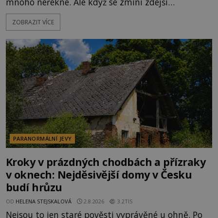
mnoho neřekne. Ale když se zmíní zdejší
Disneyland, je hned jasno. Zábavní park vyroste na
ZOBRAZIT VÍCE
poklidném místě bývalého sadu pomerančovníků.
Klid tu teď rozhodně nepanuje, park navštíví
kolem 17 000 000 zábavychtivých lidí ročně. A ač je
velká snaha to utajit, někteří z
PARANORMÁLNÍ JEVY
Kroky v prázdných chodbách a přízraky
v oknech: Nejděsivější domy v Česku
budí hrůzu
OD
HELENA STEJSKALOVÁ
2.8.2026
3.2TIS
Nejsou to jen staré pověsti vyprávěné u ohně. Po