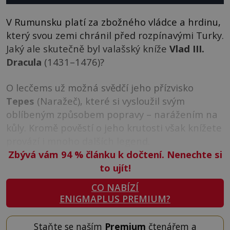
V Rumunsku platí za zbožného vládce a hrdinu,
který svou zemi chránil před rozpínavými Turky.
Jaký ale skutečně byl valašský kníže
Vlad III.
Dracula
(1431–1476)?
O lecčems už možná svědčí jeho přízvisko
Tepes
(Naražeč), které si vysloužil svým
oblíbeným způsobem popravy – narážením na
kůly. Kromě pověstí o jeho krutosti však knížete
provází i mnoho dalších legend.
Zbývá vám 94
%
článku k dočtení. Nenechte si
to ujít!
CO NABÍZÍ
ENIGMAPLUS PREMIUM?
Staňte se naším
Premium
čtenářem a