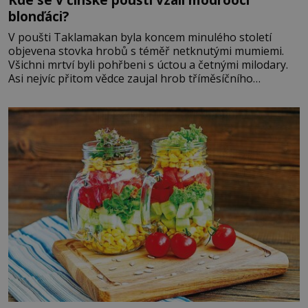
blonďáci?
V poušti Taklamakan byla koncem minulého století
objevena stovka hrobů s téměř netknutými mumiemi.
Všichni mrtví byli pohřbeni s úctou a četnými milodary.
Asi nejvíc přitom vědce zaujal hrob tříměsíčního
chlapečka s modrou filcovou čapkou, z níž se draly
blonďaté vlásky. Fakt, že jsou těla dávných lidí nesmírně
dobře zachovalá, přičítají odborníci zdejším klimatickým
podmínkám. Sucho, prosolené písky a extrémně