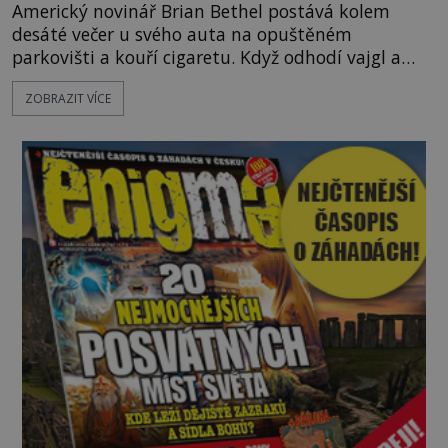
Americký novinář Brian Bethel postává kolem
desáté večer u svého auta na opuštěném
parkovišti a kouří cigaretu. Když odhodí vajgl a
chystá se nastoupit do auta, přijdou k němu dva
ZOBRAZIT VÍCE
mladí chlapci, kterým může být okolo 14 let.
„Pane, byl byste tak laskav a svezl nás domů? Je to
pouhých několik minut od tohoto parkoviště,“
zeptá se suverénně jeden z nich. P