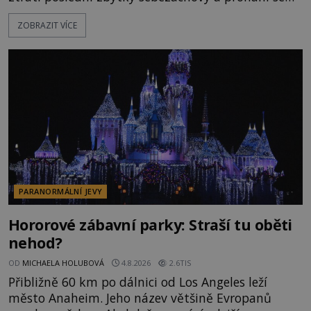
po silnicích ve svém mercedesu jako utržený ze
ZOBRAZIT VÍCE
řetězu. Vše vyvrcholí katastrofou, když to Dreyfuss
napálí v plné rychlosti do stromu! Policie ve vraku
následně nalezne schovaný kokain. Tímto
momentem se slavnému
PARANORMÁLNÍ JEVY
Hororové zábavní parky: Straší tu oběti
nehod?
OD
MICHAELA HOLUBOVÁ
4.8.2026
2.6TIS
Přibližně 60 km po dálnici od Los Angeles leží
město Anaheim. Jeho název většině Evropanů