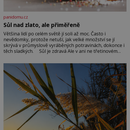
panidomu.cz
Sůl nad zlato, ale přiměřeně
Většina lidí po celém světě jí soli až moc. Často i
nevědomky, protože netuší, jak velké množství se jí
skrývá v průmyslově vyráběných potravinách, dokonce i
těch sladkých. Sůl je zdravá Ale v ani ne třetinovém
množství, než je pro většinu populace běžné. Její
základní složky– sodík a chlór – jsou zásadní pro
správné hospodaření