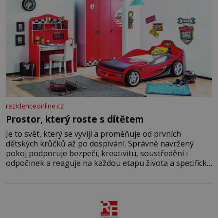
rezidenceonline.cz
Prostor, který roste s dítětem
Je to svět, který se vyvíjí a proměňuje od prvních
dětských krůčků až po dospívání. Správně navržený
pokoj podporuje bezpečí, kreativitu, soustředění i
odpočinek a reaguje na každou etapu života a specifické
potřeby dítěte. Pro nejmenší je klíčová jednoduchost,
měkkost a bezpečí, proto by pokoj miminka měl působit
především klidně a útulně. Předškolní věk je