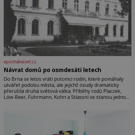
epochalnisvet.cz
Návrat domů po osmdesáti letech
Do Brna se letos vrátí potomci rodin, které pomáhaly
utvářet podobu města, ale jejichž osudy dramaticky
přerušila druhá světová válka. Příběhy rodů Placzek,
Löw-Beer, Fuhrmann, Kohn a Stiassni se stanou jednou
z hlavních dramaturgických linií festivalu židovské
kultury ŠTETL FEST 2026. Některé návraty nejsou
jednoduché. Místa, která si člověk pamatuje z rodinných
vyprávění, už dávno