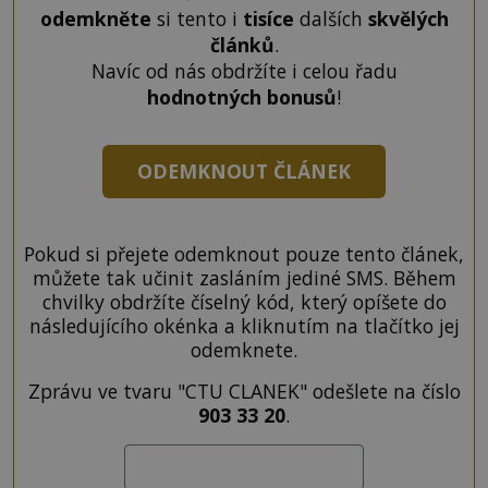
odemkněte
si tento i
tisíce
dalších
skvělých
článků
.
Navíc od nás obdržíte i celou řadu
hodnotných bonusů
!
ODEMKNOUT ČLÁNEK
Pokud si přejete odemknout pouze tento článek,
můžete tak učinit zasláním jediné SMS. Během
chvilky obdržíte číselný kód, který opíšete do
následujícího okénka a kliknutím na tlačítko jej
odemknete.
Zprávu ve tvaru "CTU CLANEK" odešlete na číslo
903 33 20
.