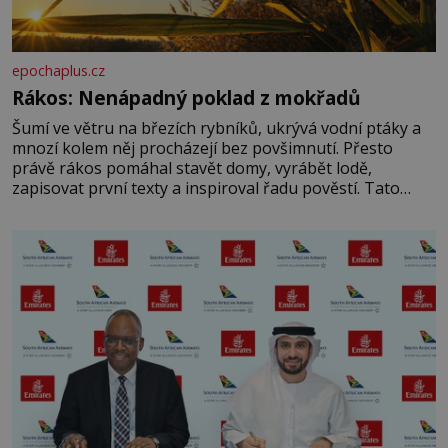
epochaplus.cz
Rákos: Nenápadný poklad z mokřadů
Šumí ve větru na březích rybníků, ukrývá vodní ptáky a
mnozí kolem něj procházejí bez povšimnutí. Přesto
právě rákos pomáhal stavět domy, vyrábět lodě,
zapisovat první texty a inspiroval řadu pověstí. Tato
skromná, ale užitečná rostlina provází člověka už tisíce
let. Většina lidí vnímá rákos jen jako obyčejnou kulisu
letního koupání. Stačí se však podívat