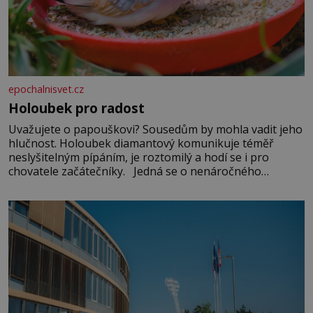
epochalnisvet.cz
Holoubek pro radost
Uvažujete o papouškovi? Sousedům by mohla vadit jeho
hlučnost. Holoubek diamantový komunikuje téměř
neslyšitelným pípáním, je roztomilý a hodí se i pro
chovatele začátečníky. Jedná se o nenáročného
klidného ptáčka, který většinu dne jen posedává. Hodně
času tráví na zemi, kde sbírá zbytky semínek Jeho
domovinou je prakticky celá Austrálie s výjimkou
pobřežní oblasti.