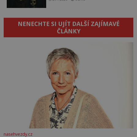
NENECHTE SI UJÍT DALŠÍ ZAJÍMAVÉ
ČLÁNKY
nasehvezdy.cz