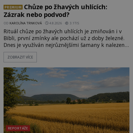
Chůze po žhavých uhlících:
PREMIUM
Zázrak nebo podvod?
OD
KAROLÍNA TRNKOVÁ
4.8.2026
3.1TIS
Rituál chůze po žhavých uhlících je zmiňován i v
Bibli, první zmínky ale pochází už z doby železné.
Dnes je využíván nejrůznějšími šamany k nalezení
spirituální síly či vnitřního klidu. Jak funguje a proč
ZOBRAZIT VÍCE
si při něm člověk nepopálí nohy, což bylo
objektivně dokázáno? Je na něm i něco
nadpřirozeného? Histori
REPORTÁŽE