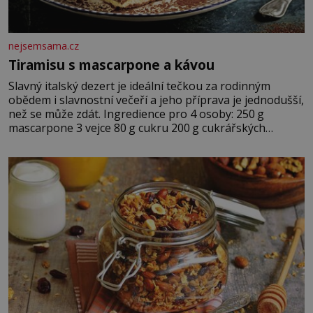
nejsemsama.cz
Tiramisu s mascarpone a kávou
Slavný italský dezert je ideální tečkou za rodinným
obědem i slavnostní večeří a jeho příprava je jednodušší,
než se může zdát. Ingredience pro 4 osoby: 250 g
mascarpone 3 vejce 80 g cukru 200 g cukrářských
piškotů 250 ml silné kávy 2 lžíce amaretta kakao na
posypání Postup: Oddělte žloutky od bílků. Žloutky
vyšlehejte s cukrem do světlé pěny a postupně do nich
vmíchejte mascarpone, aby vznikl hladký