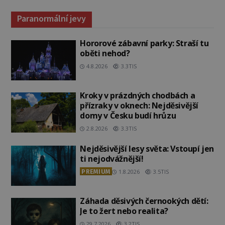
Paranormální jevy
Hororové zábavní parky: Straší tu
oběti nehod?
4.8.2026
3.3TIS
Kroky v prázdných chodbách a
přízraky v oknech: Nejděsivější
domy v Česku budí hrůzu
2.8.2026
3.3TIS
Nejděsivější lesy světa: Vstoupí jen
ti nejodvážnější!
PREMIUM
1.8.2026
3.5TIS
Záhada děsivých černookých dětí:
Je to žert nebo realita?
29.7.2026
3.2TIS