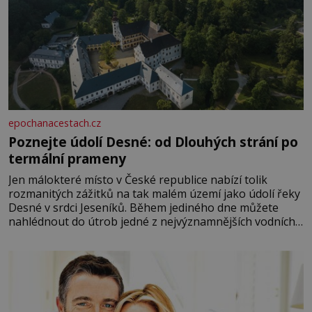
epochanacestach.cz
Poznejte údolí Desné: od Dlouhých strání po
termální prameny
Jen málokteré místo v České republice nabízí tolik
rozmanitých zážitků na tak malém území jako údolí řeky
Desné v srdci Jeseníků. Během jediného dne můžete
nahlédnout do útrob jedné z nejvýznamnějších vodních
elektráren v Evropě, vydat se na horské hřebeny, projet
se na koloběžce a den zakončit poznáváním památek ve
Velkých Losinách nebo v termálním