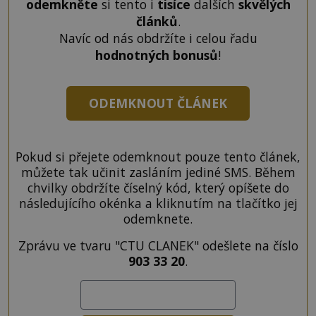
odemkněte
si tento i
tisíce
dalších
skvělých
článků
.
Navíc od nás obdržíte i celou řadu
hodnotných bonusů
!
ODEMKNOUT ČLÁNEK
Pokud si přejete odemknout pouze tento článek,
můžete tak učinit zasláním jediné SMS. Během
chvilky obdržíte číselný kód, který opíšete do
následujícího okénka a kliknutím na tlačítko jej
odemknete.
Zprávu ve tvaru "CTU CLANEK" odešlete na číslo
903 33 20
.