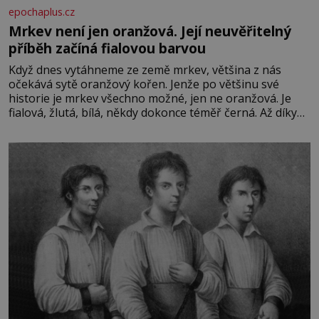
epochaplus.cz
Mrkev není jen oranžová. Její neuvěřitelný
příběh začíná fialovou barvou
Když dnes vytáhneme ze země mrkev, většina z nás
očekává sytě oranžový kořen. Jenže po většinu své
historie je mrkev všechno možné, jen ne oranžová. Je
fialová, žlutá, bílá, někdy dokonce téměř černá. Až díky
stovkám let pečlivého šlechtění se z ní stává zelenina,
bez které si českou zahradu ani nedokážeme představit.
Její příběh je