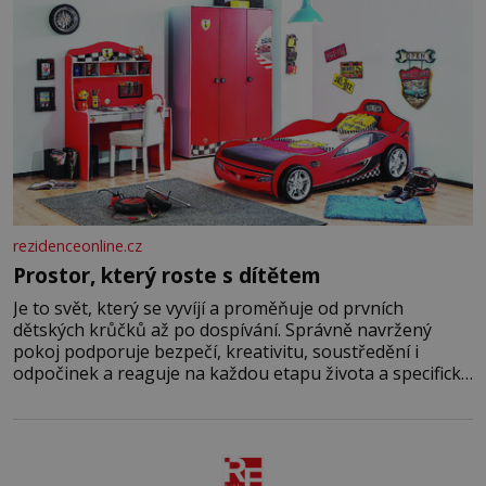
rezidenceonline.cz
Prostor, který roste s dítětem
Je to svět, který se vyvíjí a proměňuje od prvních
dětských krůčků až po dospívání. Správně navržený
pokoj podporuje bezpečí, kreativitu, soustředění i
odpočinek a reaguje na každou etapu života a specifické
potřeby dítěte. Pro nejmenší je klíčová jednoduchost,
měkkost a bezpečí, proto by pokoj miminka měl působit
především klidně a útulně. Předškolní věk je