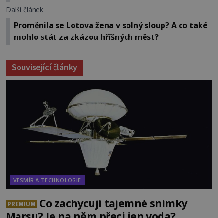
Další článek
Proměnila se Lotova žena v solný sloup? A co také
mohlo stát za zkázou hříšných měst?
Související články
VESMÍR A TECHNOLOGIE
Co zachycují tajemné snímky
PREMIUM
Marsu? Je na něm přeci jen voda?