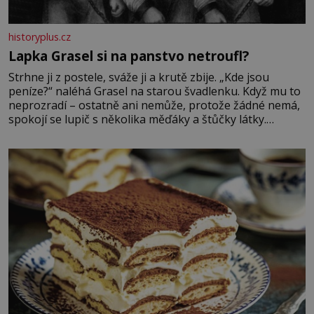
historyplus.cz
Lapka Grasel si na panstvo netroufl?
Strhne ji z postele, sváže ji a krutě zbije. „Kde jsou
peníze?“ naléhá Grasel na starou švadlenku. Když mu to
neprozradí – ostatně ani nemůže, protože žádné nemá,
spokojí se lupič s několika měďáky a štůčky látky.
Zraněná žena pár dní nato umírá. Je to muž nebývale
krutý. Jeho činy budí hrůzu ještě dlouho po jeho smrti