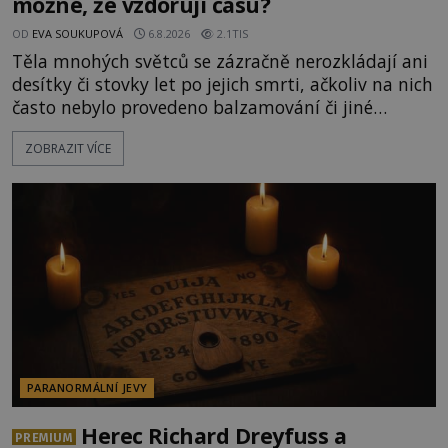
možné, že vzdorují času?
OD
EVA SOUKUPOVÁ
6.8.2026
2.1TIS
Těla mnohých světců se zázračně nerozkládají ani
desítky či stovky let po jejich smrti, ačkoliv na nich
často nebylo provedeno balzamování či jiné
pokusy o konzervaci. Neporušené ostatky bývají
ZOBRAZIT VÍCE
považovány za důkaz svatosti zemřelých. Jaké
tajemné síly těla významných náboženských
osobností ochraňují? Na hřbitově u kláštera
Milosrdných
PARANORMÁLNÍ JEVY
Herec Richard Dreyfuss a
PREMIUM