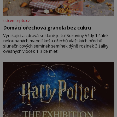
tisicereceptu.cz
Domácí ořechová granola bez cukru
Vynikající a zdravá snídaně je tu! Suroviny Vždy 1 šálek –
neloupaných mandlí kešu ořechů vlašských ořechů
slunečnicových semínek semínek dýně rozinek 3 šálky
ovesných vloček 1 lžíce mlet