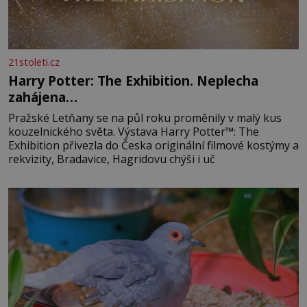
21stoleti.cz
Harry Potter: The Exhibition. Neplecha
zahájena…
Pražské Letňany se na půl roku proměnily v malý kus
kouzelnického světa. Výstava Harry Potter™: The
Exhibition přivezla do Česka originální filmové kostýmy a
rekvizity, Bradavice, Hagridovu chýši i uč