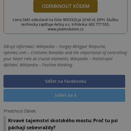
ODEMKNOUT KÓDEM
Cena SMS odeslané na číslo 9033320 je 20 Kč vč. DPH. Službu
technicky zajišťuje Airtoy a.s. Infolinka: 602 777 555,
www.platmobilem.cz
Zdroje informací:
Wikipedia – Yongey Mingyur Rinpoche,
nytimes.com – Cristiano Ronaldo and the importance of controlling
your heart rate at crucial moments, Wikipedie – Holotropní
dýchání, Wikipedia – Positive thinking
Sdílet na Facebooku
Sdílet na X
Předchozí článek
Krvavé tajemství skotského mostu: Proč tu psi
páchají sebevraždy?