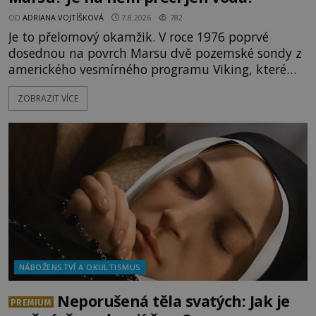
OD
ADRIANA VOJTÍŠKOVÁ
7.8.2026
782
Je to přelomový okamžik. V roce 1976 poprvé
dosednou na povrch Marsu dvě pozemské sondy z
amerického vesmírného programu Viking, které
jsou schopny pořídit fotografie záhadami
ZOBRAZIT VÍCE
opředené rudé planety. Viking 1 zde zaznamená
něco naprosto nečekaného. V marsovské oblasti
zvané Cydonie totiž zachytí podivný útvar
připomínající lidskou tvář. NASA (Národní úřad
NÁBOŽENSTVÍ A OKULTISMUS
Neporušená těla svatých: Jak je
PREMIUM