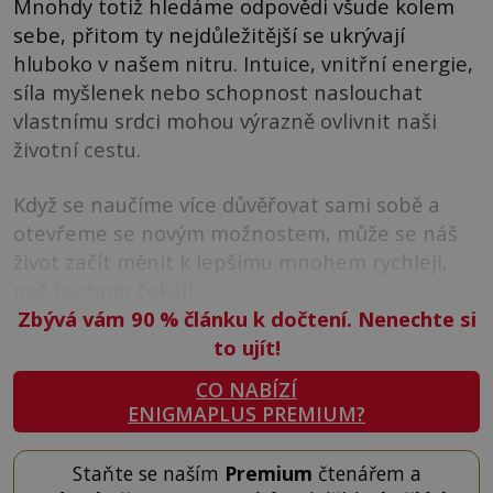
Mnohdy totiž hledáme odpovědi všude kolem
sebe, přitom ty nejdůležitější se ukrývají
hluboko v našem nitru. Intuice, vnitřní energie,
síla myšlenek nebo schopnost naslouchat
vlastnímu srdci mohou výrazně ovlivnit naši
životní cestu.
Když se naučíme více důvěřovat sami sobě a
otevřeme se novým možnostem, může se náš
život začít měnit k lepšímu mnohem rychleji,
než bychom čekali.
Zbývá vám 90
%
článku k dočtení. Nenechte si
to ujít!
CO NABÍZÍ
ENIGMAPLUS PREMIUM?
Staňte se naším
Premium
čtenářem a