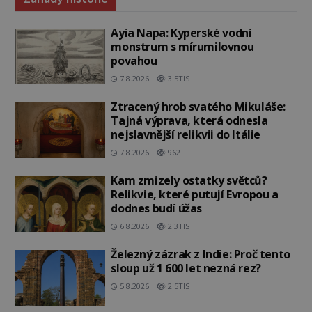
Ayia Napa: Kyperské vodní
monstrum s mírumilovnou
povahou
7.8.2026
3.5TIS
Ztracený hrob svatého Mikuláše:
Tajná výprava, která odnesla
nejslavnější relikvii do Itálie
7.8.2026
962
Kam zmizely ostatky světců?
Relikvie, které putují Evropou a
dodnes budí úžas
6.8.2026
2.3TIS
Železný zázrak z Indie: Proč tento
sloup už 1 600 let nezná rez?
5.8.2026
2.5TIS