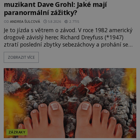
muzikant Dave Grohl: Jaké mají
paranormální zážitky?
OD
ANDREA ŠULCOVÁ
5.8.2026
2.7TIS
Je to jízda s větrem o závod. V roce 1982 americký
drogově závislý herec Richard Dreyfuss (*1947)
ztratí poslední zbytky sebezáchovy a prohání se
po silnicích ve svém mercedesu jako utržený ze
ZOBRAZIT VÍCE
řetězu. Vše vyvrcholí katastrofou, když to Dreyfuss
napálí v plné rychlosti do stromu! Policie ve vraku
následně nalezne schovaný kokain. Tímto
momentem se slavnému
ZÁZRAKY