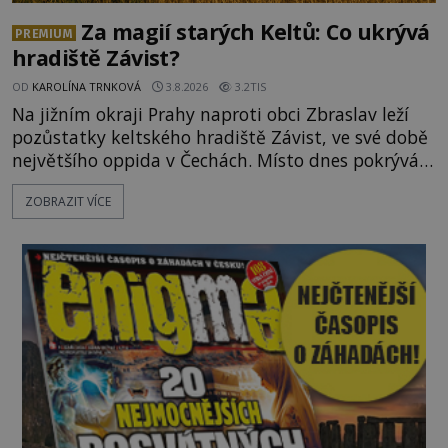
Za magií starých Keltů: Co ukrývá
PREMIUM
hradiště Závist?
OD
KAROLÍNA TRNKOVÁ
3.8.2026
3.2TIS
Na jižním okraji Prahy naproti obci Zbraslav leží
pozůstatky keltského hradiště Závist, ve své době
největšího oppida v Čechách. Místo dnes pokrývá
les, zbytky po kdysi monumentálním hradišti jsou
ZOBRAZIT VÍCE
ale v terénu patrné stále. Co dalšího tu po Keltech
zůstalo? Prozkoumejte to spolu s ENIGMOU! Na
vrch Hr