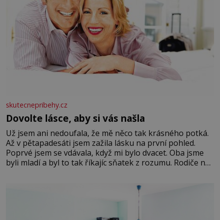
skutecnepribehy.cz
Dovolte lásce, aby si vás našla
Už jsem ani nedoufala, že mě něco tak krásného potká.
Až v pětapadesáti jsem zažila lásku na první pohled.
Poprvé jsem se vdávala, když mi bylo dvacet. Oba jsme
byli mladí a byl to tak říkajíc sňatek z rozumu. Rodiče nás
dali dohromady, Toník byl dobře zaopatřený mladý muž.
Manželství nám oběma moc nesvědčilo, brzy jsme zjistili,
že