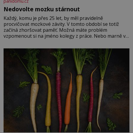
panidomu.cz
Nedovolte mozku stárnout
Každý, komu je přes 25 let, by měl pravidelně
procvičovat mozkové závity. V tomto období se totiž
začíná zhoršovat paměť. Možná máte problém
vzpomenout si na jméno kolegy z práce. Nebo marně v
paměti lovíte název knížky, kterou jste nedávno přečetli.
Je to opravdu tak, s věkem jako kdyby se paměť
rozhodla stávkovat. Cvičte