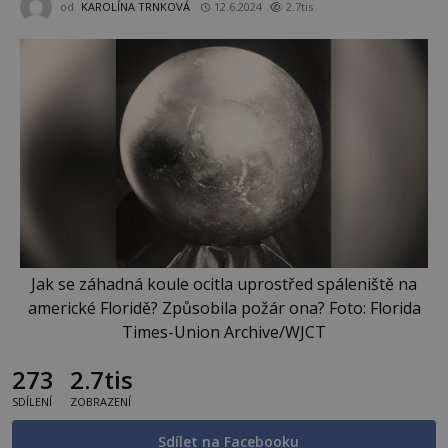
od
KAROLÍNA TRNKOVÁ
12.6.2024
2.7tis
Jak se záhadná koule ocitla uprostřed spáleniště na
americké Floridě? Způsobila požár ona? Foto: Florida
Times-Union Archive/WJCT
273
2.7tis
SDÍLENÍ
ZOBRAZENÍ
Sdílet na Facebooku