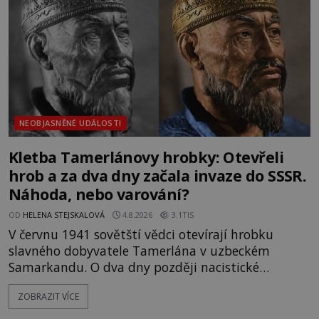
skutečně jistou
NEOBJASNĚNÉ UDÁLOSTI
Kletba Tamerlánovy hrobky: Otevřeli
hrob a za dva dny začala invaze do SSSR.
Náhoda, nebo varování?
OD
HELENA STEJSKALOVÁ
4.8.2026
3.1TIS
V červnu 1941 sovětští vědci otevírají hrobku
slavného dobyvatele Tamerlána v uzbeckém
Samarkandu. O dva dny později nacistické
Německo zahajuje operaci Barbarossa a napadá
ZOBRAZIT VÍCE
Sovětský svaz. Shoda dat je natolik zarážející, že se
rodí jedna z nejslavnějších „kleteb“ 20. století. Je