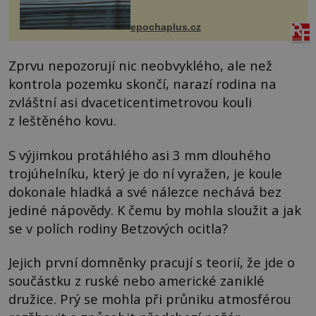
následky nebo bohužel i ztrátou
života. Dnes nepochopiteln...
epochaplus.cz
Zprvu nepozorují nic neobvyklého, ale než
kontrola pozemku skončí, narazí rodina na
zvláštní asi dvaceticentimetrovou kouli
z leštěného kovu.
S výjimkou protáhlého asi 3 mm dlouhého
trojúhelníku, který je do ní vyražen, je koule
dokonale hladká a své nálezce nechává bez
jediné nápovědy. K čemu by mohla sloužit a jak
se v polích rodiny Betzových ocitla?
Jejich první domněnky pracují s teorií, že jde o
součástku z ruské nebo americké zaniklé
družice. Prý se mohla při průniku atmosférou