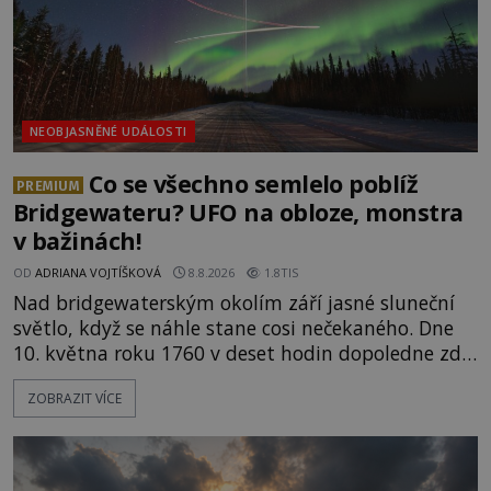
NEOBJASNĚNÉ UDÁLOSTI
Co se všechno semlelo poblíž
PREMIUM
Bridgewateru? UFO na obloze, monstra
v bažinách!
OD
ADRIANA VOJTÍŠKOVÁ
8.8.2026
1.8TIS
Nad bridgewaterským okolím září jasné sluneční
světlo, když se náhle stane cosi nečekaného. Dne
10. května roku 1760 v deset hodin dopoledne zde
dojde k vůbec prvnímu historicky doloženému
ZOBRAZIT VÍCE
přeletu UFO. Podle záznamů vyzařuje takové
světlo, že vypadá jako „koule hořícího ohně“. Jde
jen o nějaký optický klam, nebo se zde skutečně
právě vznáší mimozemská loď