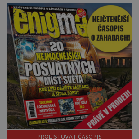
na legendě něco pravdy, nebo jde jen o fascinující
souhru okolností? Když antropolog Michail
Gerasimov (1907-1970) a
PROLISTOVAT ČASOPIS