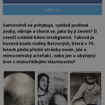
Sdílet na X
Samovolně se pohybuje, vydává podivné
zvuky, vibruje a chová se, jako by ji zevnitř či
zvenčí ovládal kdosi inteligentní. Taková je
kovová koule rodiny Betzových, která v 70.
letech plnila přední stránky novin. Jde o
mimozemský artefakt, nebo jen o obyčejný
šrot s mimořádnými vlastnostmi?