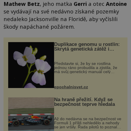
Mathew Betz
, jeho matka
Gerri
a otec
Antoine
se vydávají na své nedávno získané pozemky
nedaleko Jacksonville na Floridě, aby vyčíslili
škody napáchané požárem.
Duplikace genomu u rostlin:
Skrytá genetická zátěž i
evoluční výhoda
Představte si, že by se rostlina
jednou ráno probudila a zjistila, že
má svůj genetický manuál celý
dvakrát. Přesně to se občas v
přírodě stane – a podle nového
výzkumu to může být pro druhy
epochalnisvet.cz
vstupenka...
Na hraně přežití. Když se
bezpečnost teprve hledala
Až do nedávna se na bezpečnost ve
Formuli 1 příliš nehledělo a nehody
se jen vršily. Řada pilotů to poznala
na vlastní kůži, často s trvalými