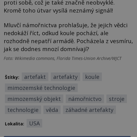
proti sobě, což je také značně neobvyklé.
Kromě toho útvar vysílá neznámý signál!
Mluvčí námořnictva prohlašuje, že jejich vědci
nedokáží říct, odkud koule pochází, ale
rozhodně nepatří armádě. Pocházela z vesmíru,
jak se dodnes mnozí domnívají?
Foto: Wikimedia commons, Florida Times-Union Archive/WJCT
artefakt
artefakty
koule
Štítky:
mimozemské technologie
mimozemský objekt
námořnictvo
stroje
technologie
věda
záhadné artefakty
USA
Lokalita: