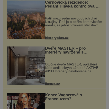
Černovická rezidence:
Pedant Hlávka kontroloval
každou cihlu
Patří mezi sedm novodobých divů
Ukrajiny. Řeč je o obřím černovickém
areálu, za jehož vznikem stál slavný
český architekt Josef Hlávka. Ten si
na něm dal mimořádně záležet. Jeho
stavební plány by při ...
historyplus.cz
Dveře MASTER – pro
interiéry navržené s
rozumem i vášní!
Otočné dveře MASTER, opláštění
kůže antik, skrytá zárubeň AKTIVE
40/00 Interiéry navrhované na
zakázku často vyžadují atypické
rozměry nejen nábytku, ale i
otvorových prvků. Technické zázemí
iluxus.cz
dnes umož...
Konec Vagnerové s
Francouzem?