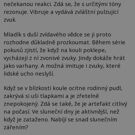
nečekanou reakci. Zdá se, že s určitými tóny
rezonuje. Vibruje a vydává zvláštní pulzující
zvuk.
Mladík s duší zvídavého vědce se ji proto
rozhodne důkladně prozkoumat. Během série
pokusů zjistí, že když na kouli poklepe,
vycházejí z ní zvonivé zvuky. Jindy dokáže hrát
jako varhany. A možná imituje i zvuky, které
lidské ucho neslyší.
Když se v blízkosti koule ocitne rodinný pudl,
zakrývá si uši tlapkami a je zřetelně
znepokojený. Zdá se také, že je artefakt citlivý
na počasí. Ve sluneční dny je aktivnější, než
když je zataženo. Nabíjí se snad slunečním
zářením?