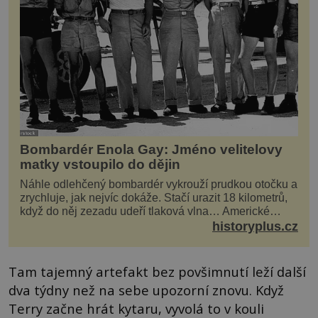
Bombardér Enola Gay: Jméno velitelovy
matky vstoupilo do dějin
Náhle odlehčený bombardér vykrouží prudkou otočku a
zrychluje, jak nejvíc dokáže. Stačí urazit 18 kilometrů,
když do něj zezadu udeří tlaková vlna… Americké
rozhodnutí svrhnout ničivou jadernou bombu ...
historyplus.cz
Tam tajemný artefakt bez povšimnutí leží další
dva týdny než na sebe upozorní znovu. Když
Terry začne hrát kytaru, vyvolá to v kouli