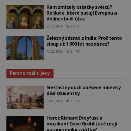
Kam zmizely ostatky světců?
Relikvie, které putují Evropou a
dodnes budí úžas
6.8.2026
3.2TIS
Železný zázrak z Indie: Proč tento
sloup už 1 600 let nezná rez?
5.8.2026
3.1TIS
Paranormální jevy
Nešťastný duch oběšené milenky
děsí studentky
8.8.2026
4.7TIS
Herec Richard Dreyfuss a
muzikant Dave Grohl: Jaké mají
paranormální zážitky?