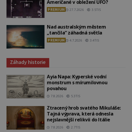
Američané v obležení UFO?
PREMIUM
27.7.2026
3.5TIS
Nad australským městem
„tančila“ záhadná světla
PREMIUM
4.7.2026
3.4TIS
Záhady historie
Ayia Napa: Kyperské vodní
monstrum s mírumilovnou
povahou
7.8.2026
5.3TIS
Ztracený hrob svatého Mikuláše:
Tajná výprava, která odnesla
nejslavnější relikvii do Itálie
7.8.2026
2.7TIS