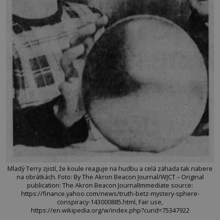
Mladý Terry zjistí, že koule reaguje na hudbu a celá záhada tak nabere
na obrátkách. Foto: By The Akron Beacon Journal/WJCT – Original
publication: The Akron Beacon JournalImmediate source:
https://finance.yahoo.com/news/truth-betz-mystery-sphere-
conspiracy-143000885.html, Fair use,
https://en.wikipedia.org/w/index.php?curid=75347922