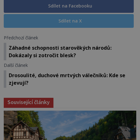
Sdílet na Facebooku
Sdílet na X
Předchozí článek
Záhadné schopnosti starověkých národů:
Dokázaly si zotročit blesk?
Další článek
Drosoulité, duchové mrtvých válečníků: Kde se
zjevují?
Související články