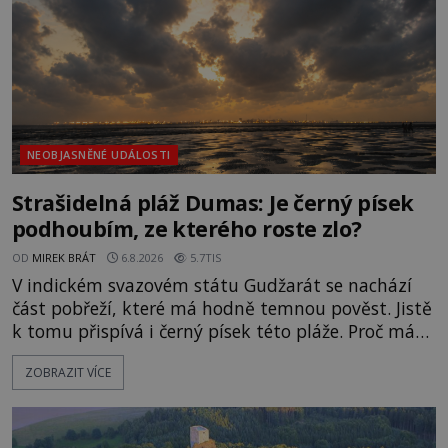
NEOBJASNĚNÉ UDÁLOSTI
Strašidelná pláž Dumas: Je černý písek
podhoubím, ze kterého roste zlo?
OD
MIREK BRÁT
6.8.2026
5.7TIS
V indickém svazovém státu Gudžarát se nachází
část pobřeží, které má hodně temnou pověst. Jistě
k tomu přispívá i černý písek této pláže. Proč má
pláž takové netypické zbarvení? Nakolik jsou
ZOBRAZIT VÍCE
pravdivé historky, že zde došlo k nevysvětlitelným
zmizením turistů? Ti, kteří se nebojí, nás mohou
následovat. Vstupujeme na pláž Dumas ve městě
Surat. Gu