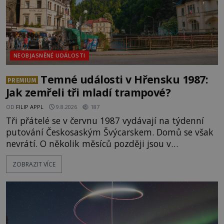
NEOBJASNĚNÉ UDÁLOSTI
Temné události v Hřensku 1987:
PREMIUM
Jak zemřeli tři mladí trampové?
OD
FILIP APPL
9.8.2026
187
Tři přátelé se v červnu 1987 vydávají na týdenní
putování Českosaským Švýcarskem. Domů se však
nevrátí. O několik měsíců později jsou v
nepřístupných skalách u Hřenska nalezeny jejich
ZOBRAZIT VÍCE
kostry – a s nimi stopy, které se jen obtížně slučují
s nešťastnou náhodou. Zabil mladé trampy
přírodní živel, neznámý útočník, nebo někdo, koho
tehdejší režim nechtěl odhalit? [gallery
ids="171131,171132,1711