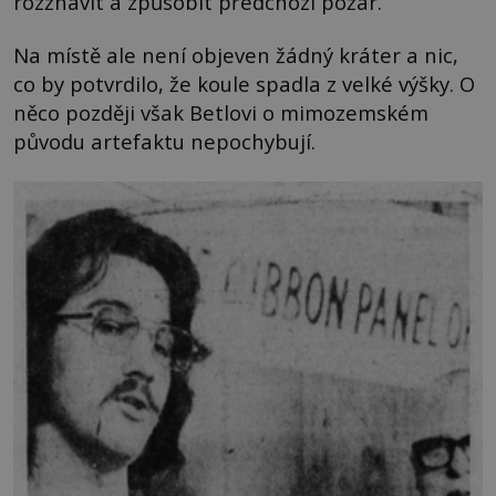
rozžhavit a způsobit předchozí požár.
Na místě ale není objeven žádný kráter a nic,
co by potvrdilo, že koule spadla z velké výšky. O
něco později však Betlovi o mimozemském
původu artefaktu nepochybují.