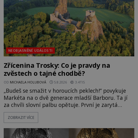
NEOBJASNĚNÉ UDÁLOSTI
Zřícenina Trosky: Co je pravdy na
zvěstech o tajné chodbě?
OD
MICHAELA HOLUBOVÁ
5.8.2026
3.4TIS
„Budeš se smažit v horoucích peklech!“ povykuje
Markéta na o dvě generace mladší Barboru. Ta jí
za chvíli slovní palbu opětuje. První je zarytá
katolička, druhá přesvědčená kališnice. A každá z
ZOBRAZIT VÍCE
nich se usídlí na jedné z věží slavného hradu
Trosky. Šlechtic Ota IV. z Bergova (1399–1452) patří
mezi vůdce protihusitského boje. Za manželku má