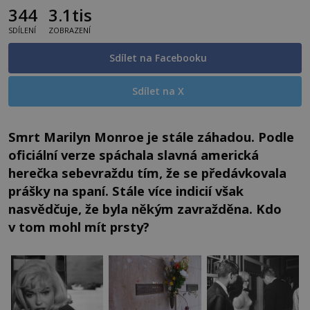
344
3.1tis
SDÍLENÍ
ZOBRAZENÍ
Sdílet na Facebooku
Sdílet na X
Smrt Marilyn Monroe je stále záhadou. Podle
oficiální verze spáchala slavná americká
herečka sebevraždu tím, že se předávkovala
prášky na spaní. Stále více indicií však
nasvědčuje, že byla někým zavražděna. Kdo
v tom mohl mít prsty?