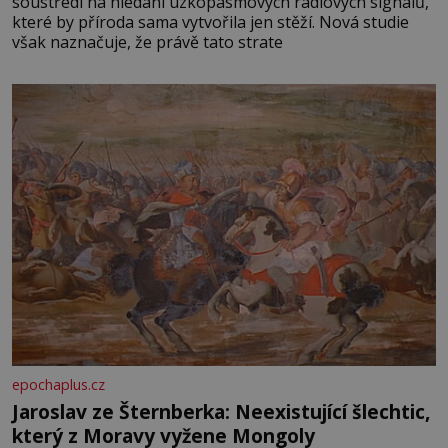
soustředí na hledání úzkopásmových rádiových signálů,
které by příroda sama vytvořila jen stěží. Nová studie
však naznačuje, že právě tato strate
epochaplus.cz
Jaroslav ze Šternberka: Neexistující šlechtic,
který z Moravy vyžene Mongoly