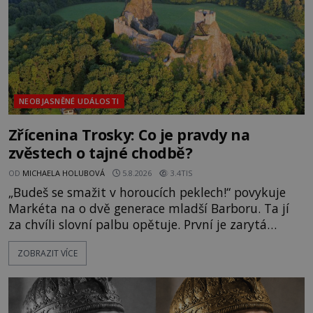
NEOBJASNĚNÉ UDÁLOSTI
Zřícenina Trosky: Co je pravdy na
zvěstech o tajné chodbě?
OD
MICHAELA HOLUBOVÁ
5.8.2026
3.4TIS
„Budeš se smažit v horoucích peklech!“ povykuje
Markéta na o dvě generace mladší Barboru. Ta jí
za chvíli slovní palbu opětuje. První je zarytá
katolička, druhá přesvědčená kališnice. A každá z
ZOBRAZIT VÍCE
nich se usídlí na jedné z věží slavného hradu
Trosky. Šlechtic Ota IV. z Bergova (1399–1452) patří
mezi vůdce protihusitského boje. Za manželku má
skutečně jistou