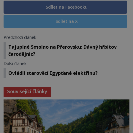
Sdílet na Facebooku
Sdílet na X
Předchozí článek
Tajuplné Smolno na Přerovsku: Dávný hřbitov
čarodějnic?
Další článek
Ovládli starověcí Egypťané elektřinu?
Související články