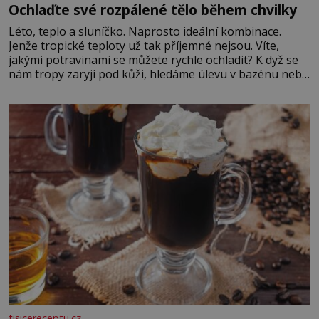
Ochlaďte své rozpálené tělo během chvilky
Léto, teplo a sluníčko. Naprosto ideální kombinace.
Jenže tropické teploty už tak příjemné nejsou. Víte,
jakými potravinami se můžete rychle ochladit? K dyž se
nám tropy zaryjí pod kůži, hledáme úlevu v bazénu nebo
pomocí klimatizace. Jenže ne vždycky můžeme být v jejich
blízkosti. Nemusíte však zoufat. Pokud budete mít
promyšlený jídelníček, žadné pařáky si na vás
tisicereceptu.cz