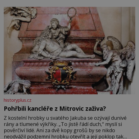
se na koloběžce a den zakončit poznáváním památek ve
Velkých Losinách nebo v termálním
historyplus.cz
Pohřbili kancléře z Mitrovic zaživa?
Z kostelní hrobky u svatého Jakuba se ozývají dunivé
rány a tlumené výkřiky. „To jistě řádí duch,“ myslí si
pověrčiví lidé. Ani za dvě kopy grošů by se nikdo
neodvážil podzemní hrobku otevřít a její poklop tak