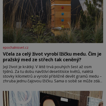
epochalnisvet.cz
Včela za celý život vyrobí lžičku medu. Čím je
pražský med ze střech tak ceněný?
Její život je krátký. V létě trvá pouhých šest až osm
týdnů. Za tu dobu navštíví desetitisíce květů, nalétá
stovky kilometrů a vyrobí přibližně devět gramů medu –
zhruba jednu čajovou lžičku. Sama o sobě se může zdát
bezvýznamná. Teprve když se spojí s dalšími desítkami
tisíc příslušnic svého včelstva, vznikne jeden z
nejdokonalejších organismů