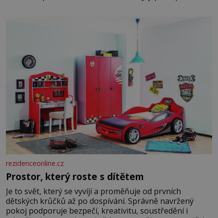
raději jen skrápí svěcenou vodou. Za několik dní divné
burácení skutečně ustane. Když o mnoho let později
hrobku
rezidenceonline.cz
Prostor, který roste s dítětem
Je to svět, který se vyvíjí a proměňuje od prvních
dětských krůčků až po dospívání. Správně navržený
pokoj podporuje bezpečí, kreativitu, soustředění i