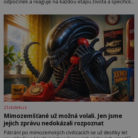
odpočinek a reaguje na každou etapu života a specifické
potřeby dítěte. Pro nejmenší je klíčová jednoduchost,
měkkost a bezpečí, proto by pokoj miminka měl působit
především klidně a útulně. Předškolní věk je
21stoleti.cz
Mimozemšťané už možná volali. Jen jsme
jejich zprávu nedokázali rozpoznat
Pátrání po mimozemských civilizacích se už desítky let