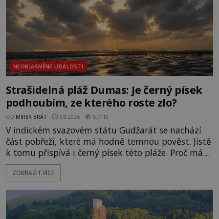
NEOBJASNĚNÉ UDÁLOSTI
Strašidelná pláž Dumas: Je černý písek
podhoubím, ze kterého roste zlo?
OD
MIREK BRÁT
6.8.2026
5.7TIS
V indickém svazovém státu Gudžarát se nachází
část pobřeží, které má hodně temnou pověst. Jistě
k tomu přispívá i černý písek této pláže. Proč má
pláž takové netypické zbarvení? Nakolik jsou
ZOBRAZIT VÍCE
pravdivé historky, že zde došlo k nevysvětlitelným
zmizením turistů? Ti, kteří se nebojí, nás mohou
následovat. Vstupujeme na pláž Dumas ve městě
Surat. Gu