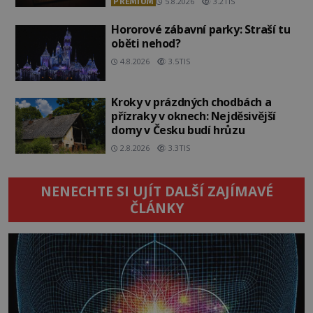
PREMIUM
5.8.2026
3.2TIS
Hororové zábavní parky: Straší tu
oběti nehod?
4.8.2026
3.5TIS
Kroky v prázdných chodbách a
přízraky v oknech: Nejděsivější
domy v Česku budí hrůzu
2.8.2026
3.3TIS
NENECHTE SI UJÍT DALŠÍ ZAJÍMAVÉ
ČLÁNKY