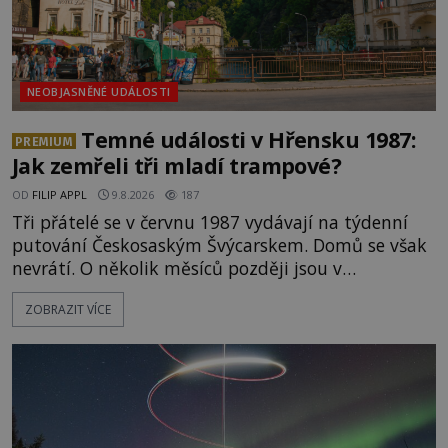
NEOBJASNĚNÉ UDÁLOSTI
Temné události v Hřensku 1987:
PREMIUM
Jak zemřeli tři mladí trampové?
OD
FILIP APPL
9.8.2026
187
Tři přátelé se v červnu 1987 vydávají na týdenní
putování Českosaským Švýcarskem. Domů se však
nevrátí. O několik měsíců později jsou v
nepřístupných skalách u Hřenska nalezeny jejich
ZOBRAZIT VÍCE
kostry – a s nimi stopy, které se jen obtížně slučují
s nešťastnou náhodou. Zabil mladé trampy
přírodní živel, neznámý útočník, nebo někdo, koho
tehdejší režim nechtěl odhalit? [gallery
ids="171131,171132,1711