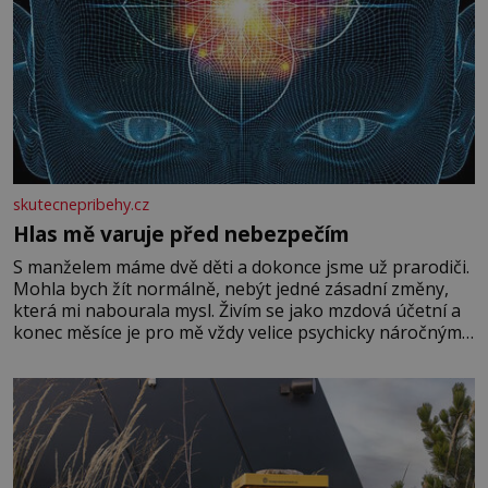
skutecnepribehy.cz
Hlas mě varuje před nebezpečím
S manželem máme dvě děti a dokonce jsme už prarodiči.
Mohla bych žít normálně, nebýt jedné zásadní změny,
která mi nabourala mysl. Živím se jako mzdová účetní a
konec měsíce je pro mě vždy velice psychicky náročným
obdobím. Od té chvíle, co máme vnoučata, mi dcera čím
dál častěji volá o pomoc, co se hlídání týče. Dalo by se