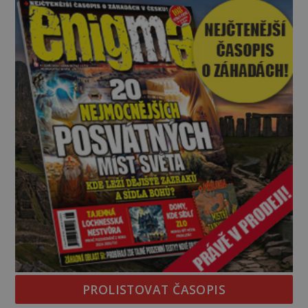
na legendě něco pravdy, nebo jde jen o fascinující
souhru okolností? Když antropolog Michail
Gerasimov (1907-1970) a
PROLISTOVAT ČASOPIS