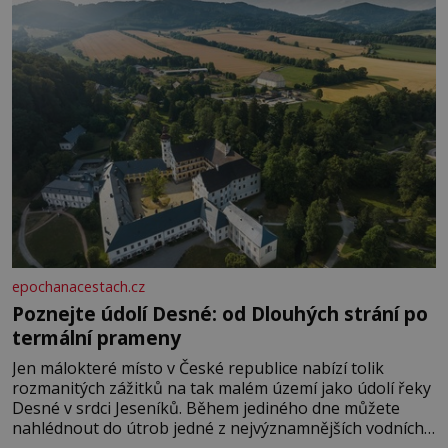
rozhodla stávkovat. Cvičte
epochanacestach.cz
Poznejte údolí Desné: od Dlouhých strání po
termální prameny
Jen málokteré místo v České republice nabízí tolik
rozmanitých zážitků na tak malém území jako údolí řeky
Desné v srdci Jeseníků. Během jediného dne můžete
nahlédnout do útrob jedné z nejvýznamnějších vodních
elektráren v Evropě, vydat se na horské hřebeny, projet