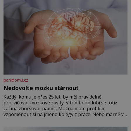
panidomu.cz
Nedovolte mozku stárnout
Každý, komu je přes 25 let, by měl pravidelně
procvičovat mozkové závity. V tomto období se totiž
začíná zhoršovat paměť. Možná máte problém
vzpomenout si na jméno kolegy z práce. Nebo marně v
paměti lovíte název knížky, kterou jste nedávno přečetli.
Je to opravdu tak, s věkem jako kdyby se paměť