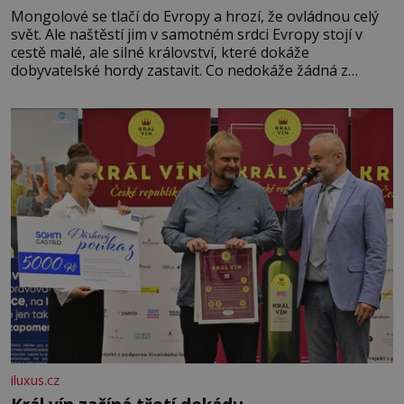
Mongolové se tlačí do Evropy a hrozí, že ovládnou celý
svět. Ale naštěstí jim v samotném srdci Evropy stojí v
cestě malé, ale silné království, které dokáže
dobyvatelské hordy zastavit. Co nedokáže žádná z
asijských říší, co nedokážou Němci – to dokáže český
král. Nebo že by ne? Mongolové od roku 1223 postupují
podél Kaspického a Azovského moře,
iluxus.cz