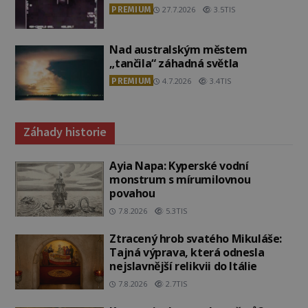
PREMIUM
27.7.2026
3.5TIS
Nad australským městem
„tančila“ záhadná světla
PREMIUM
4.7.2026
3.4TIS
Záhady historie
Ayia Napa: Kyperské vodní
monstrum s mírumilovnou
povahou
7.8.2026
5.3TIS
Ztracený hrob svatého Mikuláše:
Tajná výprava, která odnesla
nejslavnější relikvii do Itálie
7.8.2026
2.7TIS