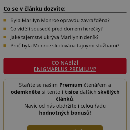
Co se v článku dozvíte:
Byla Marilyn Monroe opravdu zavražděna?
Co viděli sousedé před domem herečky?
Jaké tajemství ukrývá Marilynin deník?
Proč byla Monroe sledována tajnými službami?
CO NABÍZÍ
ENIGMAPLUS PREMIUM?
Staňte se naším
Premium
čtenářem a
odemkněte
si tento i
tisíce
dalších
skvělých
článků
.
Navíc od nás obdržíte i celou řadu
hodnotných bonusů
!