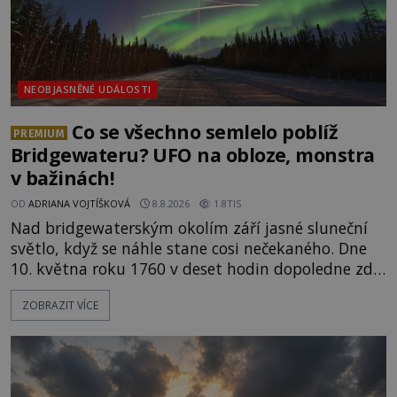
NEOBJASNĚNÉ UDÁLOSTI
Co se všechno semlelo poblíž
PREMIUM
Bridgewateru? UFO na obloze, monstra
v bažinách!
OD
ADRIANA VOJTÍŠKOVÁ
8.8.2026
1.8TIS
Nad bridgewaterským okolím září jasné sluneční
světlo, když se náhle stane cosi nečekaného. Dne
10. května roku 1760 v deset hodin dopoledne zde
dojde k vůbec prvnímu historicky doloženému
ZOBRAZIT VÍCE
přeletu UFO. Podle záznamů vyzařuje takové
světlo, že vypadá jako „koule hořícího ohně“. Jde
jen o nějaký optický klam, nebo se zde skutečně
právě vznáší mimozemská loď