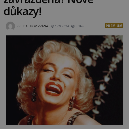
důkazy!
PREMIUM
od
DALIBOR VRÁNA
17.9.2024
3.1tis