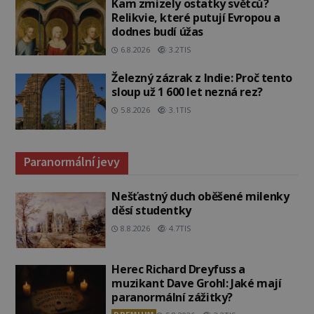
Kam zmizely ostatky světců?
Relikvie, které putují Evropou a
dodnes budí úžas
6.8.2026
3.2TIS
Železný zázrak z Indie: Proč tento
sloup už 1 600 let nezná rez?
5.8.2026
3.1TIS
Paranormální jevy
Nešťastný duch oběšené milenky
děsí studentky
8.8.2026
4.7TIS
Herec Richard Dreyfuss a
muzikant Dave Grohl: Jaké mají
paranormální zážitky?