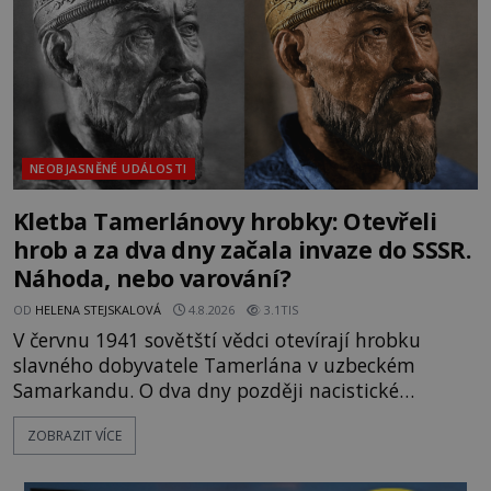
NEOBJASNĚNÉ UDÁLOSTI
Kletba Tamerlánovy hrobky: Otevřeli
hrob a za dva dny začala invaze do SSSR.
Náhoda, nebo varování?
OD
HELENA STEJSKALOVÁ
4.8.2026
3.1TIS
V červnu 1941 sovětští vědci otevírají hrobku
slavného dobyvatele Tamerlána v uzbeckém
Samarkandu. O dva dny později nacistické
Německo zahajuje operaci Barbarossa a napadá
ZOBRAZIT VÍCE
Sovětský svaz. Shoda dat je natolik zarážející, že se
rodí jedna z nejslavnějších „kleteb“ 20. století. Je