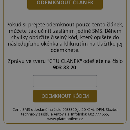
ODEMKNOUT ČLÁNEK
Pokud si přejete odemknout pouze tento článek,
můžete tak učinit zasláním jediné SMS. Během
chvilky obdržíte číselný kód, který opíšete do
následujícího okénka a kliknutím na tlačítko jej
odemknete.
Zprávu ve tvaru "CTU CLANEK" odešlete na číslo
903 33 20
.
ODEMKNOUT KÓDEM
Cena SMS odeslané na číslo 9033320 je 20 Kč vč. DPH. Službu
technicky zajišťuje Airtoy a.s. Infolinka: 602 777 555,
www.platmobilem.cz