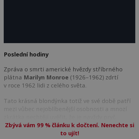
Poslední hodiny
Zpráva o smrti americké hvězdy stříbrného
plátna
Marilyn Monroe
(1926–1962) zdrtí
v roce 1962 lidi z celého světa.
Tato krásná blondýnka totiž ve své době patří
mezi vůbec nejoblíbenější osobnosti a mnozí
zkrátka nechtějí uvěřit, že je navždy pryč.
Zbývá vám 99
%
článku k dočtení. Nenechte si
to ujít!