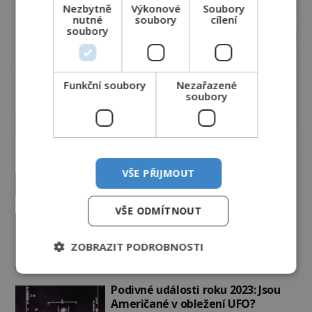
Nezbytně
Výkonové
Soubory
nutné
soubory
cílení
soubory
Funkční soubory
Nezařazené
soubory
VŠE PŘIJMOUT
Vesmír a technologie
VŠE ODMÍTNOUT
Co zachycují tajemné snímky
Marsu? Je na něm přeci jen voda?
ZOBRAZIT PODROBNOSTI
PREMIUM
7.8.2026
2.5TIS
Podivné události roku 2023: Jsou
Američané v obležení UFO?