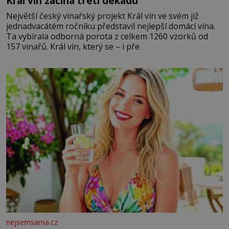
Král vín začíná třetí dekádu
Největší český vinařský projekt Král vín ve svém již
jednadvacátém ročníku představil nejlepší domácí vína.
Ta vybírala odborná porota z celkem 1260 vzorků od
157 vinařů. Král vín, který se – i pře
nejsemsama.cz