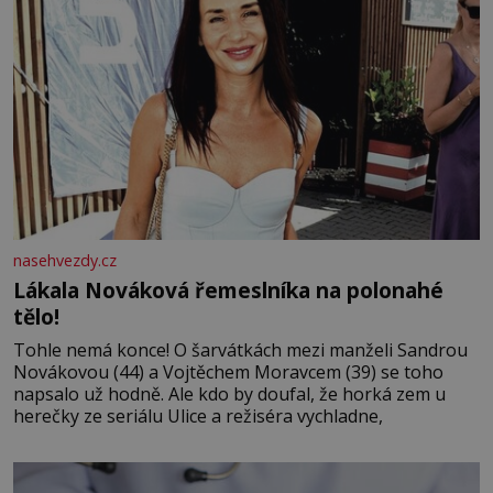
nasehvezdy.cz
Lákala Nováková řemeslníka na polonahé
tělo!
Tohle nemá konce! O šarvátkách mezi manželi Sandrou
Novákovou (44) a Vojtěchem Moravcem (39) se toho
napsalo už hodně. Ale kdo by doufal, že horká zem u
herečky ze seriálu Ulice a režiséra vychladne,