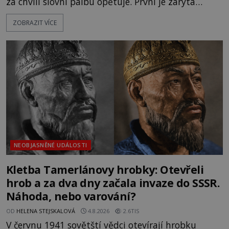
za chvíli slovní palbu opětuje. První je zarytá
katolička, druhá přesvědčená kališnice. A každá z
ZOBRAZIT VÍCE
nich se usídlí na jedné z věží slavného hradu
Trosky. Šlechtic Ota IV. z Bergova (1399–1452) patří
mezi vůdce protihusitského boje. Za manželku má
skutečně jistou
NEOBJASNĚNÉ UDÁLOSTI
Kletba Tamerlánovy hrobky: Otevřeli
hrob a za dva dny začala invaze do SSSR.
Náhoda, nebo varování?
OD
HELENA STEJSKALOVÁ
4.8.2026
2.6TIS
V červnu 1941 sovětští vědci otevírají hrobku