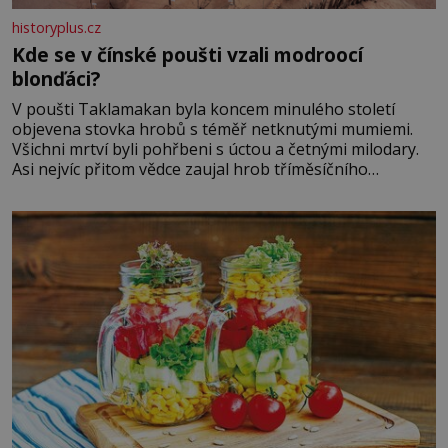
historyplus.cz
Kde se v čínské poušti vzali modroocí
blonďáci?
V poušti Taklamakan byla koncem minulého století
objevena stovka hrobů s téměř netknutými mumiemi.
Všichni mrtví byli pohřbeni s úctou a četnými milodary.
Asi nejvíc přitom vědce zaujal hrob tříměsíčního
chlapečka s modrou filcovou čapkou, z níž se draly
blonďaté vlásky. Fakt, že jsou těla dávných lidí nesmírně
dobře zachovalá, přičítají odborníci zdejším klimatickým
podmínkám. Sucho, prosolené písky a extrémně