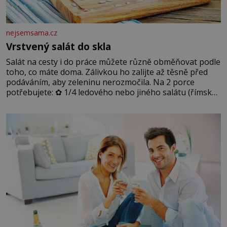
nejsemsama.cz
Vrstvený salát do skla
Salát na cesty i do práce můžete různě obměňovat podle
toho, co máte doma. Zálivkou ho zalijte až těsně před
podáváním, aby zeleninu nerozmočila. Na 2 porce
potřebujete: ✿ 1/4 ledového nebo jiného salátu (římský
salát, polníček…) ✿ 1 malá konzerva kukuřice ✿ ½
okurky ✿ 2 rajčata Zálivka: ✿ 4 lžíce olivového oleje ✿ 1
lžíci citronové šťávy ✿ ½ stroužku