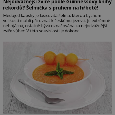
Nejodvážnější zvíře podle Guinnessovy knihy
rekordů? Šelmička s pruhem na hřbetě!
Medojed kapský je lasicovitá šelma, kterou bychom
velikostí mohli přirovnat k českému jezevci. Je extrémně
nebojácná, ostatně bývá označována za nejodvážnější
zvíře vůbec. V této souvislosti je dokonc