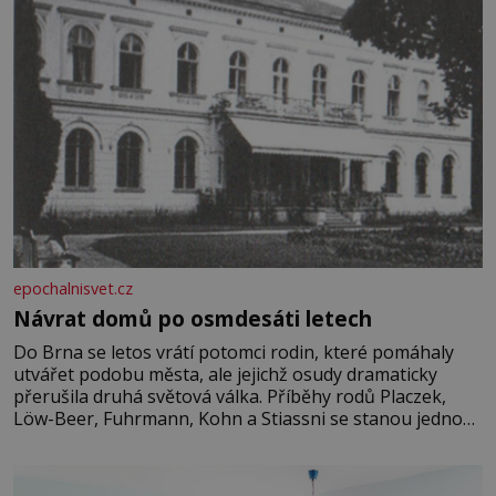
epochalnisvet.cz
Návrat domů po osmdesáti letech
Do Brna se letos vrátí potomci rodin, které pomáhaly
utvářet podobu města, ale jejichž osudy dramaticky
přerušila druhá světová válka. Příběhy rodů Placzek,
Löw-Beer, Fuhrmann, Kohn a Stiassni se stanou jednou
z hlavních dramaturgických linií festivalu židovské
kultury ŠTETL FEST 2026. Některé návraty nejsou
jednoduché. Místa, která si člověk pamatuje z rodinných