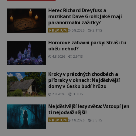
Herec Richard Dreyfuss a
muzikant Dave Grohl: Jaké mají
paranormální zážitky?
PREMIUM
5.8.2026
2.1TIS
Hororové zábavní parky: Straší tu
oběti nehod?
4.8.2026
2.9TIS
Kroky v prázdných chodbách a
přízraky v oknech: Nejděsivější
domy v Česku budí hrůzu
2.8.2026
3.3TIS
Nejděsivější lesy světa: Vstoupí jen
ti nejodvážnější!
PREMIUM
1.8.2026
3.5TIS