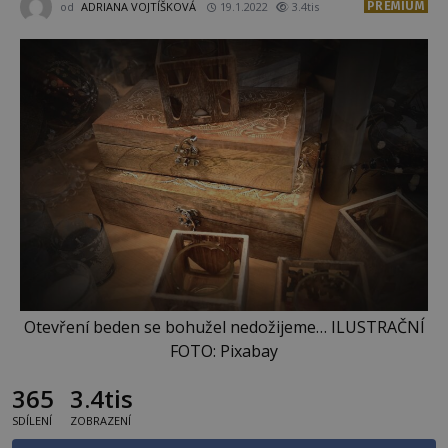
PREMIUM
od
ADRIANA VOJTÍŠKOVÁ
19.1.2022
3.4tis
Otevření beden se bohužel nedožijeme… ILUSTRAČNÍ
FOTO: Pixabay
365
3.4tis
SDÍLENÍ
ZOBRAZENÍ