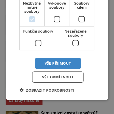
Nezbytně
Výkonové
Soubory
Vesmír a technologie
nutné
soubory
cílení
soubory
Podivné události roku 2023: Jsou
Američané v obležení UFO?
PREMIUM
27.7.2026
3.5TIS
Funkční soubory
Nezařazené
soubory
Nad australským městem
„tančila“ záhadná světla
PREMIUM
4.7.2026
3.4TIS
VŠE PŘIJMOUT
Mimozemšťan z Andahuaylillas: Čí
jsou ostatky zakrslého stvoření s
VŠE ODMÍTNOUT
ohromnou lebkou?
PREMIUM
26.6.2026
2.9TIS
ZOBRAZIT PODROBNOSTI
Záhady historie
Kam zmizely ostatky světců?