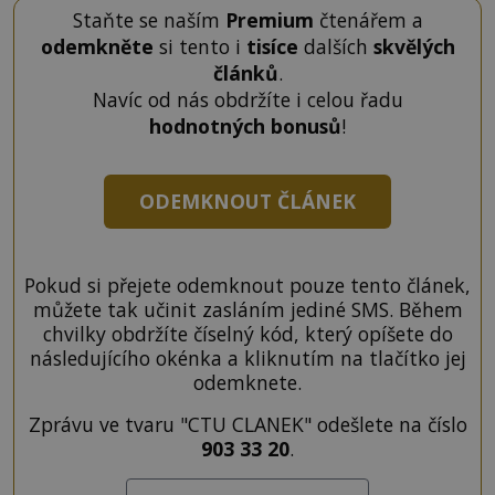
Staňte se naším
Premium
čtenářem a
odemkněte
si tento i
tisíce
dalších
skvělých
článků
.
Navíc od nás obdržíte i celou řadu
hodnotných bonusů
!
ODEMKNOUT ČLÁNEK
Pokud si přejete odemknout pouze tento článek,
můžete tak učinit zasláním jediné SMS. Během
chvilky obdržíte číselný kód, který opíšete do
následujícího okénka a kliknutím na tlačítko jej
odemknete.
Zprávu ve tvaru "CTU CLANEK" odešlete na číslo
903 33 20
.