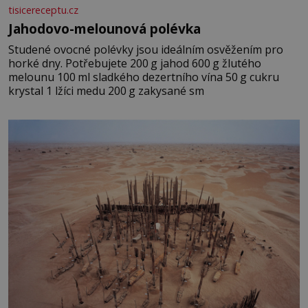
tisicereceptu.cz
Jahodovo-melounová polévka
Studené ovocné polévky jsou ideálním osvěžením pro
horké dny. Potřebujete 200 g jahod 600 g žlutého
melounu 100 ml sladkého dezertního vína 50 g cukru
krystal 1 lžíci medu 200 g zakysané sm