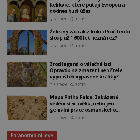
Relikvie, které putují Evropou a
dodnes budí úžas
6.8.2026
1.1TIS
Železný zázrak z Indie: Proč tento
sloup už 1 600 let nezná rez?
5.8.2026
1.9TIS
Zrod legend o válečné lsti:
Opravdu na zmatení nepřítele
vypouštěli vypasené králíky?
3.8.2026
3.2TIS
Mapa Piriho Reise: Zakázané
vědění starověku, nebo jen
geniální práce osmanského
admirála?
1.8.2026
3.3TIS
Paranormální jevy