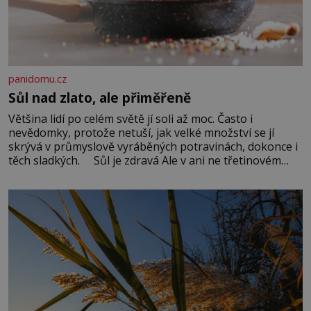
panidomu.cz
Sůl nad zlato, ale přiměřeně
Většina lidí po celém světě jí soli až moc. Často i
nevědomky, protože netuší, jak velké množství se jí
skrývá v průmyslově vyráběných potravinách, dokonce i
těch sladkých. Sůl je zdravá Ale v ani ne třetinovém
množství, než je pro většinu populace běžné. Její
základní složky– sodík a chlór – jsou zásadní pro
správné hospodaření