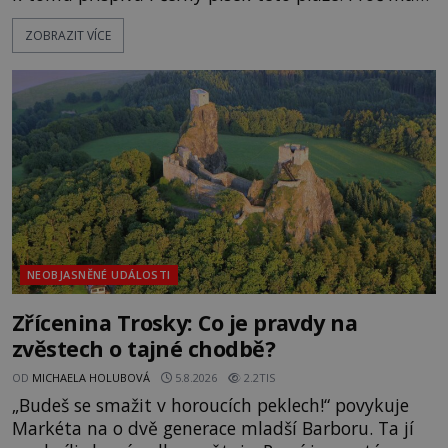
pláž takové netypické zbarvení? Nakolik jsou
ZOBRAZIT VÍCE
pravdivé historky, že zde došlo k nevysvětlitelným
zmizením turistů? Ti, kteří se nebojí, nás mohou
následovat. Vstupujeme na pláž Dumas ve městě
Surat. Gu
NEOBJASNĚNÉ UDÁLOSTI
Zřícenina Trosky: Co je pravdy na
zvěstech o tajné chodbě?
OD
MICHAELA HOLUBOVÁ
5.8.2026
2.2TIS
„Budeš se smažit v horoucích peklech!“ povykuje
Markéta na o dvě generace mladší Barboru. Ta jí