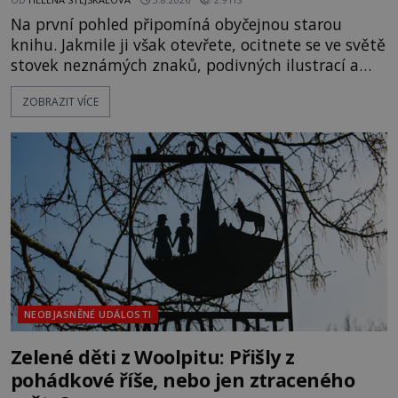
Na první pohled připomíná obyčejnou starou
knihu. Jakmile ji však otevřete, ocitnete se ve světě
stovek neznámých znaků, podivných ilustrací a
textu, který už téměř dvě století vzdoruje všem
ZOBRAZIT VÍCE
pokusům o rozluštění. Rohoncský kodex patří mezi
největší záhady evropských dějin a dodnes nikdo s
jistotou neví, kdo jej napsal, kdy vznikl ani co
vlastně vypráví. Rohoncský kodex se poprvé
objevuje v roce
NEOBJASNĚNÉ UDÁLOSTI
Zelené děti z Woolpitu: Přišly z
pohádkové říše, nebo jen ztraceného