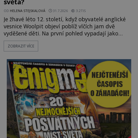
světa?
OD
HELENA STEJSKALOVÁ
31.7.2026
3.2TIS
Je žhavé léto 12. století, když obyvatelé anglické
vesnice Woolpit objeví poblíž vlčích jam dvě
vyděšené děti. Na první pohled vypadají jako
každé jiné, až na jednu děsivou výjimku. Jejich
ZOBRAZIT VÍCE
kůže má nazelenalý odstín, mluví
nesrozumitelnou řečí a odmítají jakékoli jídlo
kromě syrových bobů. Příběh se rychle stává
jednou z největších záhad středověké Anglie a ani
po téměř devíti stech letech není