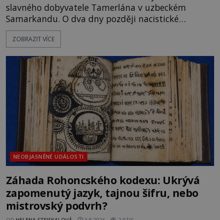
slavného dobyvatele Tamerlána v uzbeckém
Samarkandu. O dva dny později nacistické
Německo zahajuje operaci Barbarossa a napadá
ZOBRAZIT VÍCE
Sovětský svaz. Shoda dat je natolik zarážející, že se
rodí jedna z nejslavnějších „kleteb“ 20. století. Je
na legendě něco pravdy, nebo jde jen o fascinující
souhru okolností? Když antropolog Michail
Gerasimov (1907-1970) a
NEOBJASNĚNÉ UDÁLOSTI
Záhada Rohoncského kodexu: Ukrývá
zapomenutý jazyk, tajnou šifru, nebo
mistrovský podvrh?
OD
HELENA STEJSKALOVÁ
3.8.2026
2.9TIS