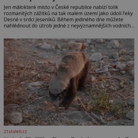
Jen málokteré místo v České republice nabízí tolik
rozmanitých zážitků na tak malém území jako údolí řeky
Desné v srdci Jeseníků. Během jediného dne můžete
nahlédnout do útrob jedné z nejvýznamnějších vodních
elektráren v Evropě, vydat se na horské hřebeny, projet
se na koloběžce a den zakončit poznáváním památek ve
Velkých Losinách nebo v termálním
21stoleti.cz