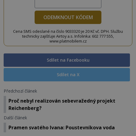
ODEMKNOUT KÓDEM
Cena SMS odeslané na číslo 9033320 je 20 Kč vč. DPH. Službu
technicky zajišťuje Airtoy a.s. Infolinka: 602 777 555,
www.platmobilem.cz
Sdílet na Facebooku
Sdílet na X
Předchozí článek
Proč nebyl realizován sebevražedný projekt
Reichenberg?
Další článek
Pramen svatého Ivana: Poustevníkova voda