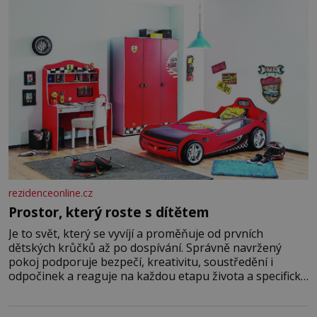
vyprávění, už dávno
rezidenceonline.cz
Prostor, který roste s dítětem
Je to svět, který se vyvíjí a proměňuje od prvních
dětských krůčků až po dospívání. Správně navržený
pokoj podporuje bezpečí, kreativitu, soustředění i
odpočinek a reaguje na každou etapu života a specifické
potřeby dítěte. Pro nejmenší je klíčová jednoduchost,
měkkost a bezpečí, proto by pokoj miminka měl působit