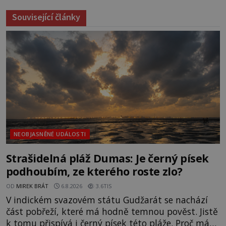
Související články
NEOBJASNĚNÉ UDÁLOSTI
Strašidelná pláž Dumas: Je černý písek
podhoubím, ze kterého roste zlo?
OD
MIREK BRÁT
6.8.2026
3.6TIS
V indickém svazovém státu Gudžarát se nachází
část pobřeží, které má hodně temnou pověst. Jistě
k tomu přispívá i černý písek této pláže. Proč má