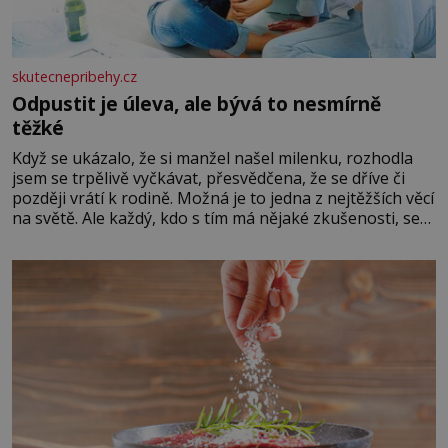
skutecnepribehy.cz
Odpustit je úleva, ale bývá to nesmírně
těžké
Když se ukázalo, že si manžel našel milenku, rozhodla
jsem se trpělivě vyčkávat, přesvědčena, že se dříve či
později vrátí k rodině. Možná je to jedna z nejtěžších věcí
na světě. Ale každý, kdo s tím má nějaké zkušenosti, se
zapřísahá, že pokud odpustíte, znatelně se vám uleví.
Když se ke mně doneslo, že si manžel pořídil milenku,