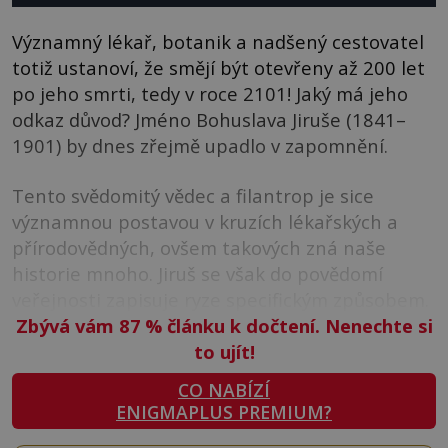
Významný lékař, botanik a nadšený cestovatel
totiž ustanoví, že smějí být otevřeny až 200 let
po jeho smrti, tedy v roce 2101! Jaký má jeho
odkaz důvod? Jméno Bohuslava Jiruše (1841–
1901) by dnes zřejmě upadlo v zapomnění.
Tento svědomitý vědec a filantrop je sice
významnou postavou v kruzích lékařských a
přírodovědných, ovšem takových zná naše
historie mnoho. Jiruš se však do povědomí
veřejnosti zapisuje ryze specifickým způsobem.
Zbývá vám 87
%
článku k dočtení. Nenechte si
to ujít!
CO NABÍZÍ
ENIGMAPLUS PREMIUM?