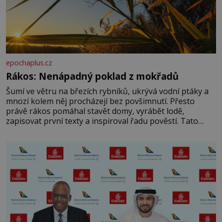
epochaplus.cz
Rákos: Nenápadný poklad z mokřadů
Šumí ve větru na březích rybníků, ukrývá vodní ptáky a
mnozí kolem něj procházejí bez povšimnutí. Přesto
právě rákos pomáhal stavět domy, vyrábět lodě,
zapisovat první texty a inspiroval řadu pověstí. Tato
skromná, ale užitečná rostlina provází člověka už tisíce
let. Většina lidí vnímá rákos jen jako obyčejnou kulisu
letního koupání. Stačí se však podívat