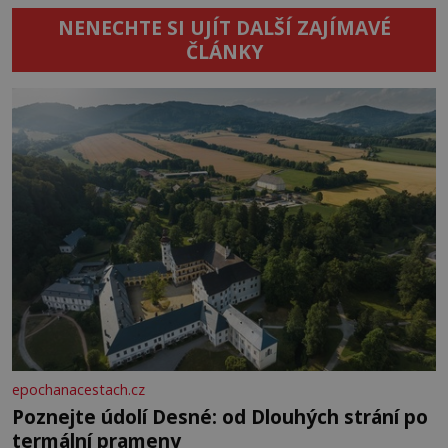
NENECHTE SI UJÍT DALŠÍ ZAJÍMAVÉ
ČLÁNKY
epochanacestach.cz
Poznejte údolí Desné: od Dlouhých strání po
termální prameny