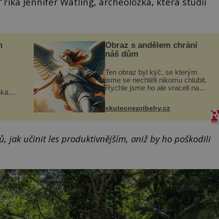
“
říká Jennifer Watling, archeoložka, která studii
n
Obraz s andělem chrání
náš dům
Ten obraz byl kýč, se kterým
jsme se nechtěli nikomu chlubit.
Rychle jsme ho ale vraceli na
oká
jeho místo. S manželem Vaškem
však
jsme si pořídili chaloupku, takový
skutecnepribehy.cz
domek na severu Čech, kde
í
jsme si naplánova...
nému
 jak učinit les produktivnějším, aniž by ho poškodili