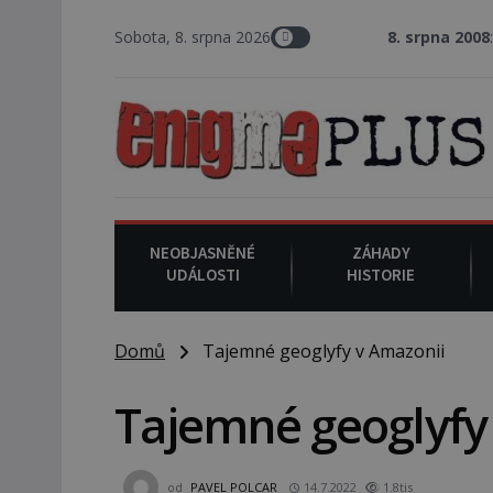
Sobota, 8. srpna 2026
8. srpna 2008
: Zástupce šerifa v
NEOBJASNĚNÉ
ZÁHADY
UDÁLOSTI
HISTORIE
Domů
Tajemné geoglyfy v Amazonii
Tajemné geoglyfy
od
PAVEL POLCAR
14.7.2022
1.8tis