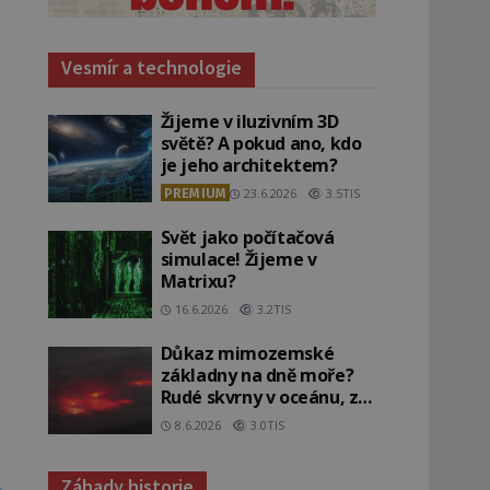
Vesmír a technologie
Žijeme v iluzivním 3D
světě? A pokud ano, kdo
je jeho architektem?
PREMIUM
23.6.2026
3.5TIS
Svět jako počítačová
simulace! Žijeme v
Matrixu?
16.6.2026
3.2TIS
Důkaz mimozemské
základny na dně moře?
Rudé skvrny v oceánu, ze
kterých srší blesky!
8.6.2026
3.0TIS
Záhady historie