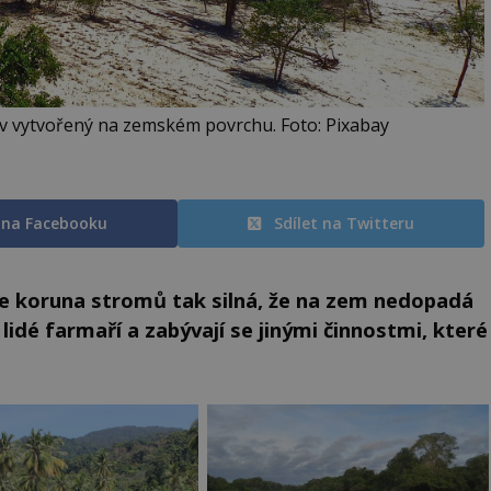
iv vytvořený na zemském povrchu. Foto: Pixabay
t na Facebooku
Sdílet na Twitteru
je koruna stromů tak silná, že na zem nedopadá
e lidé farmaří a zabývají se jinými činnostmi, které