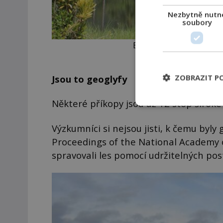
Nezbytně nutn
soubory
Existují 2 typy geoglyfů
ZOBRAZIT P
Jsou to geoglyfy
Některé příkopy jsou až 12 stop široké
Výzkumníci si nejsou jisti, k čemu byly
Proceedings of the National Academy of
spravovali les pomocí udržitelných pos