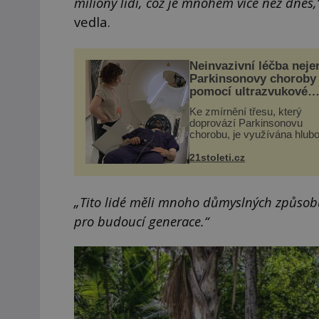
miliony lidí, což je mnohem více než dnes,
vedla.
Neinvazivní léčba neje
Parkinsonovy choroby
pomocí ultrazvukové
„helmy“
Ke zmírnění třesu, který
doprovází Parkinsonovu
chorobu, je využívána hlub
mozková stimulace, která 
vyžaduje vysoce invazivní
21stoleti.cz
zákrok. Ultrazvuk zase nen
vhodný k dostatečně přes
zacílení ...
„Tito lidé měli mnoho důmyslných způsobů,
pro budoucí generace.“