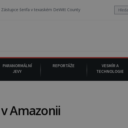
 texaském DeWitt County pořizuje video, na kterém před jeho vozem 
PARANORMÁLNÍ
REPORTÁŽE
VESMÍR A
JEVY
TECHNOLOGIE
 v Amazonii