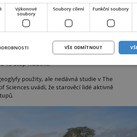
é
Výkonové
Soubory cílení
Funkční soubory
soubory
 podle způsobu vytvoření. Foto: Pixabay
ODROBNOSTI
VŠE ODMÍTNOUT
VŠ
 a 13 stop hluboké.
 geoglyfy použity, ale nedávná studie v The
 Sciences uvádí, že starověcí lidé aktivně
tupů.