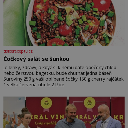
tisicereceptu.cz
Čočkový salát se šunkou
Je lehký, zdravý, a když si k němu dáte opečený chléb
nebo čerstvou bagetku, bude chutnat jedna báseň.
Suroviny 250 g vaší oblíbené čočky 150 g cherry rajčátek
1 velká červená cibule 2 lžíce