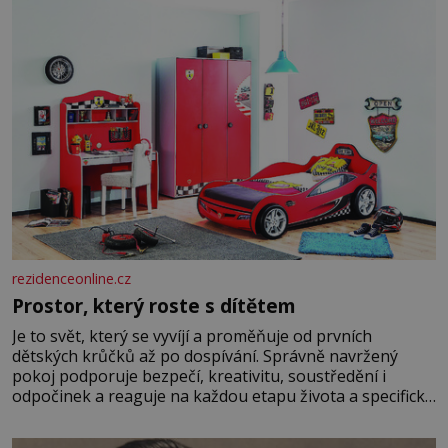
rezidenceonline.cz
Prostor, který roste s dítětem
Je to svět, který se vyvíjí a proměňuje od prvních
dětských krůčků až po dospívání. Správně navržený
pokoj podporuje bezpečí, kreativitu, soustředění i
odpočinek a reaguje na každou etapu života a specifické
potřeby dítěte. Pro nejmenší je klíčová jednoduchost,
měkkost a bezpečí, proto by pokoj miminka měl působit