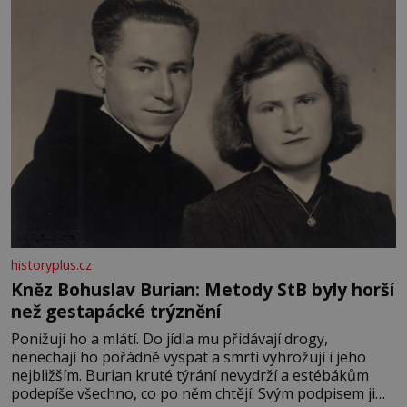
především klidně a útulně. Předškolní věk je
historyplus.cz
Kněz Bohuslav Burian: Metody StB byly horší
než gestapácké trýznění
Ponižují ho a mlátí. Do jídla mu přidávají drogy,
nenechají ho pořádně vyspat a smrtí vyhrožují i jeho
nejbližším. Burian kruté týrání nevydrží a estébákům
podepíše všechno, co po něm chtějí. Svým podpisem jim