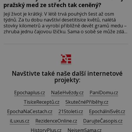
pražský med ze střech tak ceněný?
Její život je krátký. V létě trvá pouhých šest až osm
týdnů. Za tu dobu navštíví desetitisíce květů, nalétá
stovky kilometrů a vyrobí přibližně devět gramů medu –
zhruba jednu čajovou lžičku. Sama o sobě se může zdát
bezvýznamná. Teprve když se spojí s dalšími desítkami
tisíc příslušnic svého včelstva, vznikne jeden z
nejdokonalejších organismů
Navštivte také naše další internetové
projekty:
Epochaplus.cz
NašeHvězdy.cz
PaníDomu.cz
TisíceReceptů.cz
SkutečnéPříběhy.cz
EpochaNaCestach.cz
21Stoleti.cz
EpochálníSvět.cz
iLuxus.cz
RezidenceOnline.cz
DarujteČasopis.cz
HistoryPlus.cz
NejsemSama.cz