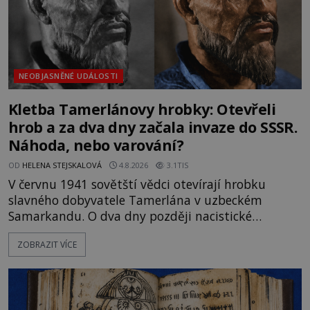
NEOBJASNĚNÉ UDÁLOSTI
Kletba Tamerlánovy hrobky: Otevřeli
hrob a za dva dny začala invaze do SSSR.
Náhoda, nebo varování?
OD
HELENA STEJSKALOVÁ
4.8.2026
3.1TIS
V červnu 1941 sovětští vědci otevírají hrobku
slavného dobyvatele Tamerlána v uzbeckém
Samarkandu. O dva dny později nacistické
Německo zahajuje operaci Barbarossa a napadá
ZOBRAZIT VÍCE
Sovětský svaz. Shoda dat je natolik zarážející, že se
rodí jedna z nejslavnějších „kleteb“ 20. století. Je
na legendě něco pravdy, nebo jde jen o fascinující
souhru okolností? Když antropolog Michail