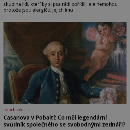
skupina lidí, kteří by si psa rádi pořídili, ale nemohou,
protože jsou alergičtí. Jejich imu
epochaplus.cz
Casanova v Pobaltí: Co měl legendární
svůdník společného se svobodnými zednáři?