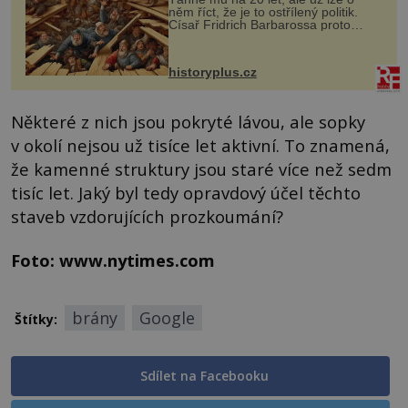
něm říct, že je to ostřílený politik.
Císař Fridrich Barbarossa proto
posílá svého syna a dědice Jindřicha
VI. do Erfurtu, aby se stal
prostředníkem při řešení sporu m...
historyplus.cz
Některé z nich jsou pokryté lávou, ale sopky
v okolí nejsou už tisíce let aktivní. To znamená,
že kamenné struktury jsou staré více než sedm
tisíc let. Jaký byl tedy opravdový účel těchto
staveb vzdorujících prozkoumání?
Foto: www.nytimes.com
brány
Google
Štítky:
Sdílet na Facebooku