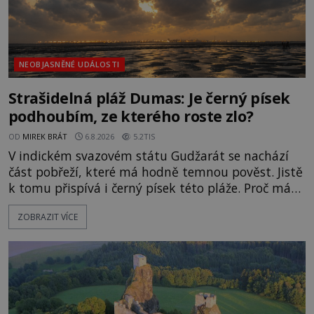
NEOBJASNĚNÉ UDÁLOSTI
Strašidelná pláž Dumas: Je černý písek
podhoubím, ze kterého roste zlo?
OD
MIREK BRÁT
6.8.2026
5.2TIS
V indickém svazovém státu Gudžarát se nachází
část pobřeží, které má hodně temnou pověst. Jistě
k tomu přispívá i černý písek této pláže. Proč má
pláž takové netypické zbarvení? Nakolik jsou
ZOBRAZIT VÍCE
pravdivé historky, že zde došlo k nevysvětlitelným
zmizením turistů? Ti, kteří se nebojí, nás mohou
následovat. Vstupujeme na pláž Dumas ve městě
Surat. Gu