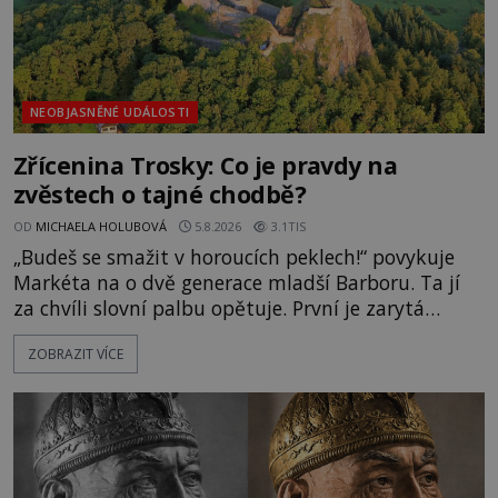
NEOBJASNĚNÉ UDÁLOSTI
Zřícenina Trosky: Co je pravdy na
zvěstech o tajné chodbě?
OD
MICHAELA HOLUBOVÁ
5.8.2026
3.1TIS
„Budeš se smažit v horoucích peklech!“ povykuje
Markéta na o dvě generace mladší Barboru. Ta jí
za chvíli slovní palbu opětuje. První je zarytá
katolička, druhá přesvědčená kališnice. A každá z
ZOBRAZIT VÍCE
nich se usídlí na jedné z věží slavného hradu
Trosky. Šlechtic Ota IV. z Bergova (1399–1452) patří
mezi vůdce protihusitského boje. Za manželku má
skutečně jistou