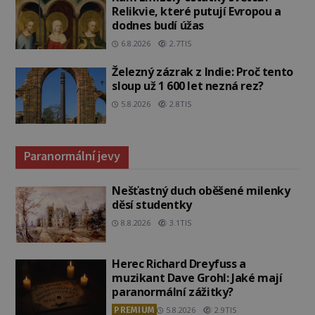
Relikvie, které putují Evropou a
dodnes budí úžas
6.8.2026
2.7TIS
Železný zázrak z Indie: Proč tento
sloup už 1 600 let nezná rez?
5.8.2026
2.8TIS
Paranormální jevy
Nešťastný duch oběšené milenky
děsí studentky
8.8.2026
3.1TIS
Herec Richard Dreyfuss a
muzikant Dave Grohl: Jaké mají
paranormální zážitky?
PREMIUM
5.8.2026
2.9TIS