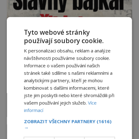
Tyto webové stránky
používají soubory cookie.
K personalizaci obsahu, reklam a analýze
návštěvnosti používáme soubory cookie.
Informace o vašem používání našich
stránek také sdílíme s našimi reklamními a
Vesmír a technologie
analytickými partnery, kteří je mohou
kombinovat s dalšími informacemi, které
Co zachycují tajemné snímky
jste jim poskytli nebo které shromáždili při
Marsu? Je na něm přeci jen voda?
vašem používání jejich služeb.
Více
PREMIUM
7.8.2026
1.6TIS
informací
ZOBRAZIT VŠECHNY PARTNERY
(1616)
Podivné události roku 2023: Jsou
→
Američané v obležení UFO?