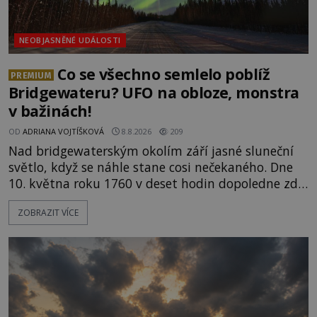
NEOBJASNĚNÉ UDÁLOSTI
Co se všechno semlelo poblíž
PREMIUM
Bridgewateru? UFO na obloze, monstra
v bažinách!
OD
ADRIANA VOJTÍŠKOVÁ
8.8.2026
209
Nad bridgewaterským okolím září jasné sluneční
světlo, když se náhle stane cosi nečekaného. Dne
10. května roku 1760 v deset hodin dopoledne zde
dojde k vůbec prvnímu historicky doloženému
ZOBRAZIT VÍCE
přeletu UFO. Podle záznamů vyzařuje takové
světlo, že vypadá jako „koule hořícího ohně“. Jde
jen o nějaký optický klam, nebo se zde skutečně
právě vznáší mimozemská loď