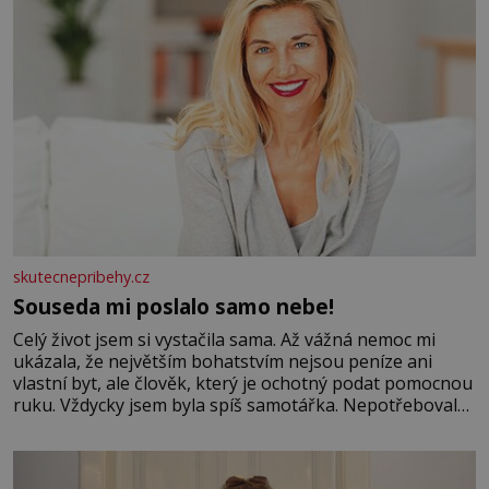
skutecnepribehy.cz
Souseda mi poslalo samo nebe!
Celý život jsem si vystačila sama. Až vážná nemoc mi
ukázala, že největším bohatstvím nejsou peníze ani
vlastní byt, ale člověk, který je ochotný podat pomocnou
ruku. Vždycky jsem byla spíš samotářka. Nepotřebovala
jsem kolem sebe partu kamarádek ani partnera. Stačily
mi knihy, práce a hlavně klid. Hned po studiích jsem
odešla z rodného města,