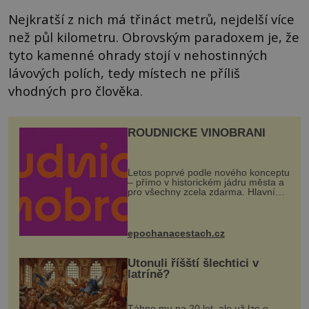
Nejkratší z nich má třináct metrů, nejdelší více
než půl kilometru. Obrovským paradoxem je, že
tyto kamenné ohrady stojí v nehostinných
lávových polích, tedy místech ne příliš
vhodných pro člověka.
ROUDNICKÉ VINOBRANÍ
Letos poprvé podle nového konceptu
– přímo v historickém jádru města a
pro všechny zcela zdarma. Hlavní
program se odehraje na Karlově a
Husově náměstí. Návštěvníci se
mohou těšit na víno, burčák, pes...
epochanacestach.cz
Utonuli říšští šlechtici v
latríně?
Táhne mu na 20 let, ale už lze o