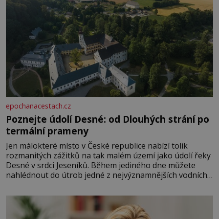
epochanacestach.cz
Poznejte údolí Desné: od Dlouhých strání po
termální prameny
Jen málokteré místo v České republice nabízí tolik
rozmanitých zážitků na tak malém území jako údolí řeky
Desné v srdci Jeseníků. Během jediného dne můžete
nahlédnout do útrob jedné z nejvýznamnějších vodních
elektráren v Evropě, vydat se na horské hřebeny, projet
se na koloběžce a den zakončit poznáváním památek ve
Velkých Losinách nebo v termálním