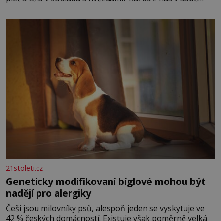
nese otisk vesmíru, který se projevuje nejen v naší
povaze, ale i v potřebách naší pokožky. Ohnivá znamení
Ženy narozené ve znamení Berana, Lva a Střelce v sobě
nesou žár, odvahu a neutuchající elán. Vaše
21stoleti.cz
Geneticky modifikovaní bíglové mohou být
nadějí pro alergiky
Češi jsou milovníky psů, alespoň jeden se vyskytuje ve
42 % českých domácností. Existuje však poměrně velká