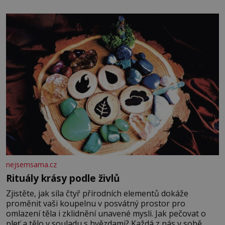
potvrdí také to, že na něj během výslechů nikdo nevyvíjel
fyzický ani psychický nátlak. Syn brněnského řezníka
chce být knězem a
nejsemsama.cz
Rituály krásy podle živlů
Zjistěte, jak síla čtyř přírodních elementů dokáže
proměnit vaši koupelnu v posvátný prostor pro
omlazení těla i zklidnění unavené mysli. Jak pečovat o
pleť a tělo v souladu s hvězdami? Každá z nás v sobě