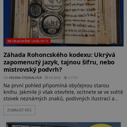
Gerasimov (1907-1970) a
NEOBJASNĚNÉ UDÁLOSTI
Záhada Rohoncského kodexu: Ukrývá
zapomenutý jazyk, tajnou šifru, nebo
mistrovský podvrh?
OD
HELENA STEJSKALOVÁ
3.8.2026
3.1TIS
Na první pohled připomíná obyčejnou starou
knihu. Jakmile ji však otevřete, ocitnete se ve světě
stovek neznámých znaků, podivných ilustrací a
textu, který už téměř dvě století vzdoruje všem
ZOBRAZIT VÍCE
pokusům o rozluštění. Rohoncský kodex patří mezi
největší záhady evropských dějin a dodnes nikdo s
jistotou neví, kdo jej napsal, kdy vznikl ani co