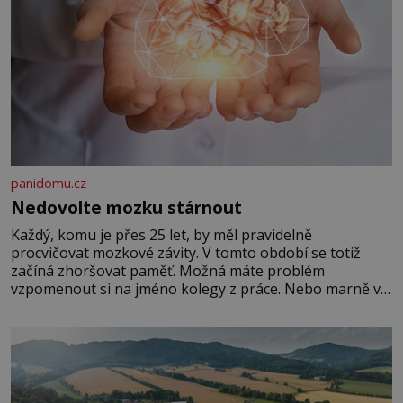
panidomu.cz
Nedovolte mozku stárnout
Každý, komu je přes 25 let, by měl pravidelně
procvičovat mozkové závity. V tomto období se totiž
začíná zhoršovat paměť. Možná máte problém
vzpomenout si na jméno kolegy z práce. Nebo marně v
paměti lovíte název knížky, kterou jste nedávno přečetli.
Je to opravdu tak, s věkem jako kdyby se paměť
rozhodla stávkovat. Cvičte