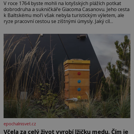
V roce 1764 byste mohli na lotyšských plážích potkat
dobrodruha a sukničkáře Giacoma Casanovu. Jeho cesta
k Baltskému moři však nebyla turistickým výletem, ale
ryze pracovní cestou se zištnými úmysly. Jaký cíl
Casanova sledoval, když se například procházel uličkami
lotyšské Rigy? Casanova v Pobaltí kontaktoval tamní
zednářské lóže. Nebyl v této oblasti žádným nováčkem,
protože do zednářské
epochalnisvet.cz
Včela za celý život vyrobí lžičku medu. Čím je