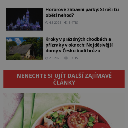
Hororové zábavní parky: Straší tu
oběti nehod?
4.8.2026
3.4TIS
Kroky v prázdných chodbách a
přízraky v oknech: Nejděsivější
domy v Česku budí hrůzu
2.8.2026
3.3TIS
NENECHTE SI UJÍT DALŠÍ ZAJÍMAVÉ
ČLÁNKY