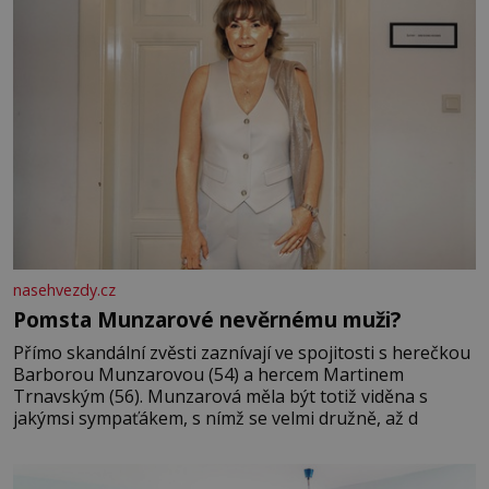
nasehvezdy.cz
Pomsta Munzarové nevěrnému muži?
Přímo skandální zvěsti zaznívají ve spojitosti s herečkou
Barborou Munzarovou (54) a hercem Martinem
Trnavským (56). Munzarová měla být totiž viděna s
jakýmsi sympaťákem, s nímž se velmi družně, až d