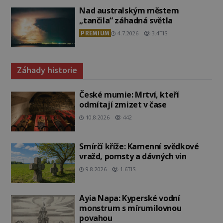
Nad australským městem
„tančila“ záhadná světla
PREMIUM
4.7.2026
3.4TIS
Záhady historie
České mumie: Mrtví, kteří
odmítají zmizet v čase
10.8.2026
442
Smírčí kříže: Kamenní svědkové
vražd, pomsty a dávných vin
9.8.2026
1.6TIS
Ayia Napa: Kyperské vodní
monstrum s mírumilovnou
povahou