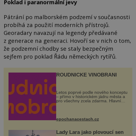
Poklad i paranormální jevy
Pátrání po malborském podzemí v současnosti
probíhá za použití moderních přístrojů.
Georadary navazují na legendy předávané
z generace na generaci. Hovoří se v nich o tom,
že podzemní chodby se staly bezpečným
sejfem pro poklad Řádu německých rytířů.
ROUDNICKÉ VINOBRANÍ
Letos poprvé podle nového konceptu
– přímo v historickém jádru města a
pro všechny zcela zdarma. Hlavní
program se odehraje na Karlově a
Husově náměstí. Návštěvníci se
mohou těšit na víno, burčák, pes...
epochanacestach.cz
Lady Lara jako plovoucí sen