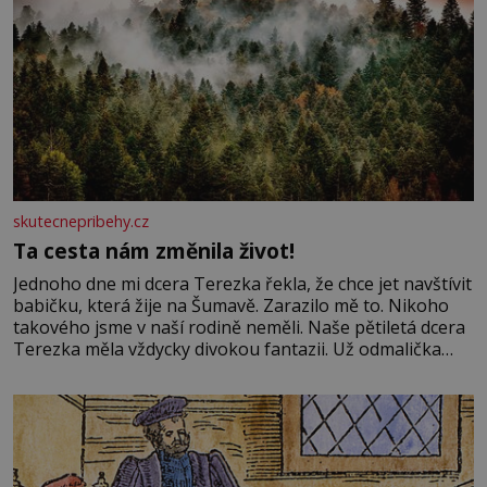
skutecnepribehy.cz
Ta cesta nám změnila život!
Jednoho dne mi dcera Terezka řekla, že chce jet navštívit
babičku, která žije na Šumavě. Zarazilo mě to. Nikoho
takového jsme v naší rodině neměli. Naše pětiletá dcera
Terezka měla vždycky divokou fantazii. Už odmalička
milovala svět pohádek. Každou chvilku mi říkala, že se jí
zdálo o jednorožcích, krásných princeznách, statečných
rytířích a létajících dracích.