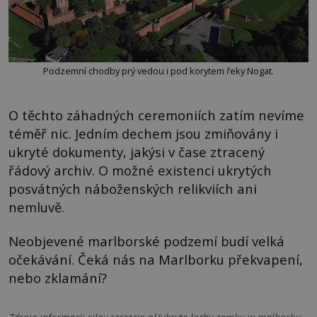
Podzemní chodby prý vedou i pod korytem řeky Nogat.
O těchto záhadných ceremoniích zatím nevíme
téměř nic. Jedním dechem jsou zmiňovány i
ukryté dokumenty, jakýsi v čase ztracený
řádový archiv. O možné existenci ukrytých
posvátných náboženských relikviích ani
nemluvě.
Neobjevené marlborské podzemí budí velká
očekávání. Čeká nás na Marlborku překvapení,
nebo zklamání?