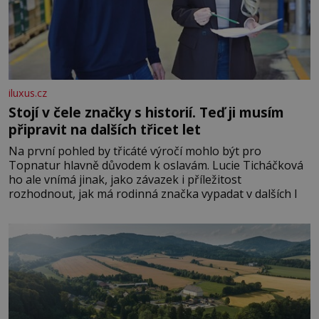
iluxus.cz
Stojí v čele značky s historií. Teď ji musím
připravit na dalších třicet let
Na první pohled by třicáté výročí mohlo být pro
Topnatur hlavně důvodem k oslavám. Lucie Ticháčková
ho ale vnímá jinak, jako závazek i příležitost
rozhodnout, jak má rodinná značka vypadat v dalších l