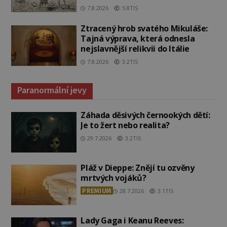
7.8.2026
5.8TIS
Ztracený hrob svatého Mikuláše:
Tajná výprava, která odnesla
nejslavnější relikvii do Itálie
7.8.2026
3.2TIS
Paranormální jevy
Záhada děsivých černookých dětí:
Je to žert nebo realita?
29.7.2026
3.2TIS
Pláž v Dieppe: Znějí tu ozvěny
mrtvých vojáků?
PREMIUM
28.7.2026
3.1TIS
Lady Gaga i Keanu Reeves: