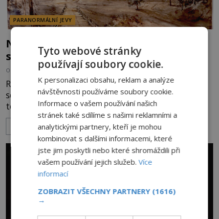
PARANORMÁLNÍ JEVY
Nešťastný duch oběšené milenky děsí
Tyto webové stránky
studentky
používají soubory cookie.
OD
ADRIANA VOJTÍŠKOVÁ
8.8.2026
5.6TIS
K personalizaci obsahu, reklam a analýze
Robert Jaffrey Christie prožívá složité období. Píše
návštěvnosti používáme soubory cookie.
se rok 1900 a právě skonal jeho otec, známý
Informace o vašem používání našich
továrník William Mellis Christie (1829–1900).
stránek také sdílíme s našimi reklamními a
Smutná událost je ale doprovázena ohromným
analytickými partnery, kteří je mohou
ZOBRAZIT VÍCE
dědictvím... Robertu připadne rodinné sídlo v
kombinovat s dalšími informacemi, které
Torontu. Takový majetek skýtá řadu výhod, avšak
ta, na niž přijde Robert, by jen tak někoho
jste jim poskytli nebo které shromáždili při
nenapadla. N
vašem používání jejich služeb.
Více
informací
ZOBRAZIT VŠECHNY PARTNERY
(1616)
→