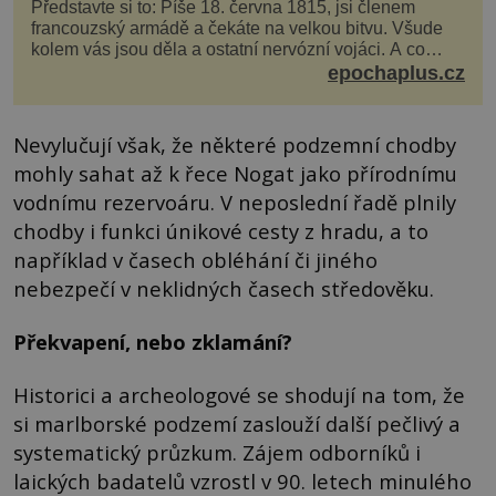
Představte si to: Píše 18. června 1815, jsi členem
francouzský armádě a čekáte na velkou bitvu. Všude
kolem vás jsou děla a ostatní nervózní vojáci. A co
děláte vy? Hrajete si… s jojem! Zdá se v...
epochaplus.cz
Nevylučují však, že některé podzemní chodby
mohly sahat až k řece Nogat jako přírodnímu
vodnímu rezervoáru. V neposlední řadě plnily
chodby i funkci únikové cesty z hradu, a to
například v časech obléhání či jiného
nebezpečí v neklidných časech středověku.
Překvapení, nebo zklamání?
Historici a archeologové se shodují na tom, že
si marlborské podzemí zaslouží další pečlivý a
systematický průzkum. Zájem odborníků i
laických badatelů vzrostl v 90. letech minulého