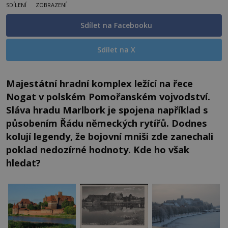
SDÍLENÍ
ZOBRAZENÍ
Sdílet na Facebooku
Sdílet na X
Majestátní hradní komplex ležící na řece
Nogat v polském Pomořanském vojvodství.
Sláva hradu Marlbork je spojena například s
působením Řádu německých rytířů. Dodnes
kolují legendy, že bojovní mniši zde zanechali
poklad nedozírné hodnoty. Kde ho však
hledat?