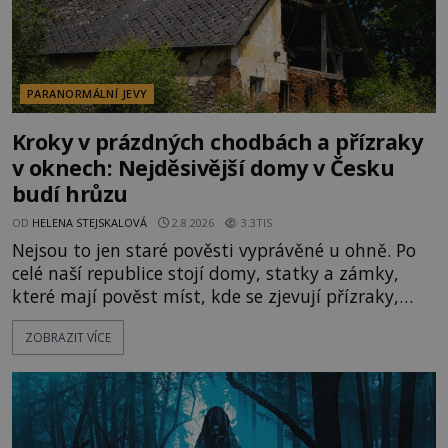
PARANORMÁLNÍ JEVY
Kroky v prázdných chodbách a přízraky
v oknech: Nejděsivější domy v Česku
budí hrůzu
OD
HELENA STEJSKALOVÁ
2.8.2026
3.3TIS
Nejsou to jen staré pověsti vyprávěné u ohně. Po
celé naší republice stojí domy, statky a zámky,
které mají pověst míst, kde se zjevují přízraky,
ozývají nevysvětlitelné zvuky nebo se dějí podivné
ZOBRAZIT VÍCE
jevy. Zatímco historici většinou hledají racionální
vysvětlení, záhadologové upozorňují, že některé
lokality vykazují nápadně podobná svědectví po
celé generace. A právě tato opakující se svědectví
ud