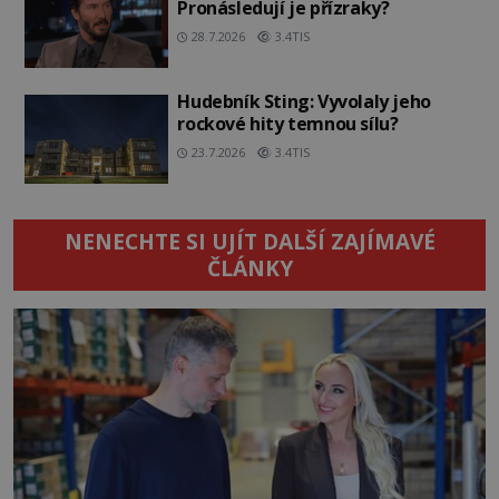
Pronásledují je přízraky?
28.7.2026
3.4TIS
Hudebník Sting: Vyvolaly jeho
rockové hity temnou sílu?
23.7.2026
3.4TIS
NENECHTE SI UJÍT DALŠÍ ZAJÍMAVÉ
ČLÁNKY