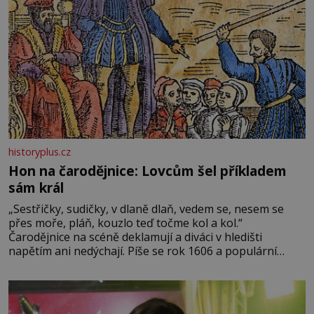
historyplus.cz
Hon na čarodějnice: Lovcům šel příkladem
sám král
„Sestřičky, sudičky, v dlaně dlaň, vedem se, nesem se
přes moře, pláň, kouzlo teď točme kol a kol.“
Čarodějnice na scéně deklamují a diváci v hledišti
napětím ani nedýchají. Píše se rok 1606 a populární
anglický dramatik William Shakespeare uvádí svou
Tragédii o Macbethovi. Napsal ji pro krále Jakuba I., jenž
v roce 1603 vystřídal