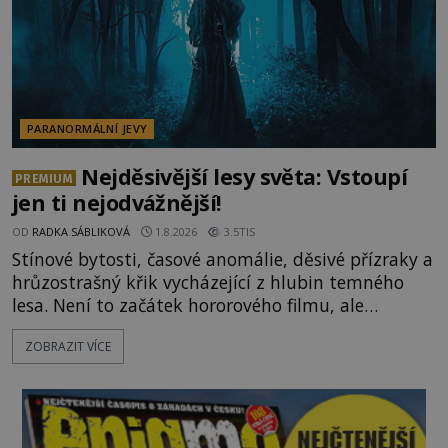
PARANORMÁLNÍ JEVY
Nejděsivější lesy světa: Vstoupí
PREMIUM
jen ti nejodvážnější!
OD
RADKA SÁBLIKOVÁ
1.8.2026
3.5TIS
Stínové bytosti, časové anomálie, děsivé přízraky a
hrůzostrašný křik vycházející z hlubin temného
lesa. Není to začátek hororového filmu, ale
události, které popisují návštěvníci lesů, které jsou
ZOBRAZIT VÍCE
označovány jako nejděsivější na světě. Lidé bydlící
v jejich blízkosti se jim i za bílého dne obloukem
vyhýbají! Už jste o těchto lesích slyšeli? A odvážili
byste se je navštívit? [gallery ids="17