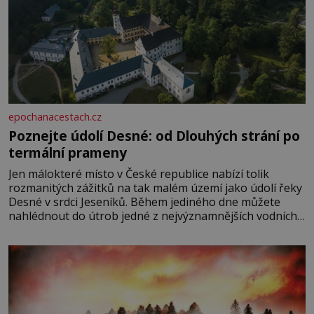
epochanacestach.cz
Poznejte údolí Desné: od Dlouhých strání po
termální prameny
Jen málokteré místo v České republice nabízí tolik
rozmanitých zážitků na tak malém území jako údolí řeky
Desné v srdci Jeseníků. Během jediného dne můžete
nahlédnout do útrob jedné z nejvýznamnějších vodních
elektráren v Evropě, vydat se na horské hřebeny, projet
se na koloběžce a den zakončit poznáváním památek ve
Velkých Losinách nebo v termálním