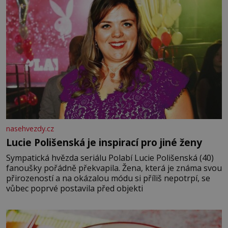
nasehvezdy.cz
Lucie Polišenská je inspirací pro jiné ženy
Sympatická hvězda seriálu Polabí Lucie Polišenská (40)
fanoušky pořádně překvapila. Žena, která je známa svou
přirozeností a na okázalou módu si příliš nepotrpí, se
vůbec poprvé postavila před objekti