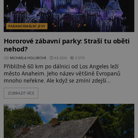
PARANORMÁLNÍ JEVY
Hororové zábavní parky: Straší tu oběti
nehod?
OD
MICHAELA HOLUBOVÁ
4.8.2026
3.5TIS
Přibližně 60 km po dálnici od Los Angeles leží
město Anaheim. Jeho název většině Evropanů
mnoho neřekne. Ale když se zmíní zdejší
Disneyland, je hned jasno. Zábavní park vyroste na
ZOBRAZIT VÍCE
poklidném místě bývalého sadu pomerančovníků.
Klid tu teď rozhodně nepanuje, park navštíví
kolem 17 000 000 zábavychtivých lidí ročně. A ač je
velká snaha to utajit, někteří z