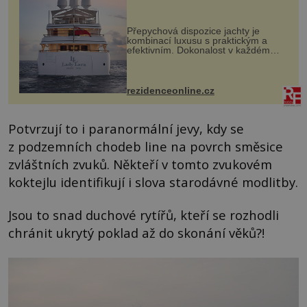
Přepychová dispozice jachty je
kombinací luxusu s praktickým a
efektivním. Dokonalost v každém
detailu představuje značka Fendi
Casa, kterou byly vybaveny její
paluby. Monacký přístav nabízí
každoročn...
rezidenceonline.cz
Potvrzují to i paranormální jevy, kdy se
z podzemních chodeb line na povrch směsice
zvláštních zvuků. Někteří v tomto zvukovém
koktejlu identifikují i slova starodávné modlitby.
Jsou to snad duchové rytířů, kteří se rozhodli
chránit ukrytý poklad až do skonání věků?!