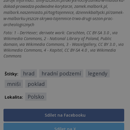
Zdroje informací:
silny-szczecin.pl/ukryte-lochy-zamku-w-malborku-
dokad-prowadza-podwodne-korytarze, zamek.malbork.pl,
malbork.naszemiasto.pl/tag/tajemnice, dziennikbaltycki.pl/zamek-
w-malborku-jeszcze-skrywa-tajemnice-trwa-drugi-sezon-prac-
archeologicznych
Foto: 1 - DerHexer; derivate work: Carschten, CC BY-SA 3.0 , via
Wikimedia Commons, 2 - National Library of Poland, Public
domain, via Wikimedia Commons, 3 - Wasielgallery, CC BY 3.0 , via
Wikimedia Commons, 4 - Kapitel, CC BY-SA 4.0 , via Wikimedia
Commons
hrad
hradní podzemí
legendy
Štítky:
mniši
poklad
Polsko
Lokalita:
Sdílet na Facebooku
Sdílet na X