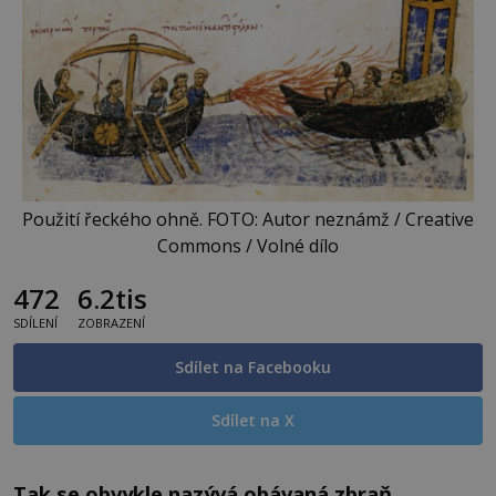
Použití řeckého ohně. FOTO: Autor neznámž / Creative
Commons / Volné dílo
472
6.2tis
SDÍLENÍ
ZOBRAZENÍ
Sdílet na Facebooku
Sdílet na X
Tak se obvykle nazývá obávaná zbraň