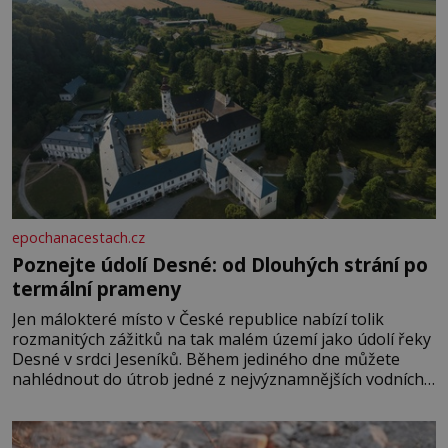
epochanacestach.cz
Poznejte údolí Desné: od Dlouhých strání po
termální prameny
Jen málokteré místo v České republice nabízí tolik
rozmanitých zážitků na tak malém území jako údolí řeky
Desné v srdci Jeseníků. Během jediného dne můžete
nahlédnout do útrob jedné z nejvýznamnějších vodních
elektráren v Evropě, vydat se na horské hřebeny, projet
se na koloběžce a den zakončit poznáváním památek ve
Velkých Losinách nebo v termálním