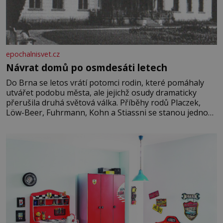
epochalnisvet.cz
Návrat domů po osmdesáti letech
Do Brna se letos vrátí potomci rodin, které pomáhaly
utvářet podobu města, ale jejichž osudy dramaticky
přerušila druhá světová válka. Příběhy rodů Placzek,
Löw-Beer, Fuhrmann, Kohn a Stiassni se stanou jednou
z hlavních dramaturgických linií festivalu židovské
kultury ŠTETL FEST 2026. Některé návraty nejsou
jednoduché. Místa, která si člověk pamatuje z rodinných
vyprávění, už dávno