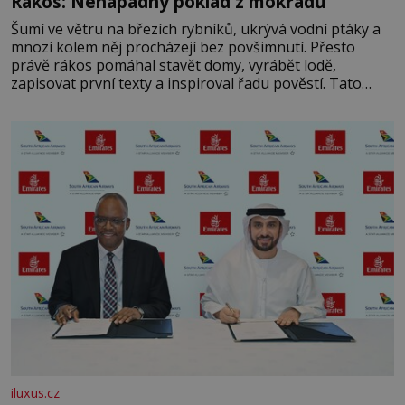
Rákos: Nenápadný poklad z mokřadů
Šumí ve větru na březích rybníků, ukrývá vodní ptáky a
mnozí kolem něj procházejí bez povšimnutí. Přesto
právě rákos pomáhal stavět domy, vyrábět lodě,
zapisovat první texty a inspiroval řadu pověstí. Tato
skromná, ale užitečná rostlina provází člověka už tisíce
let. Většina lidí vnímá rákos jen jako obyčejnou kulisu
letního koupání. Stačí se však podívat
iluxus.cz