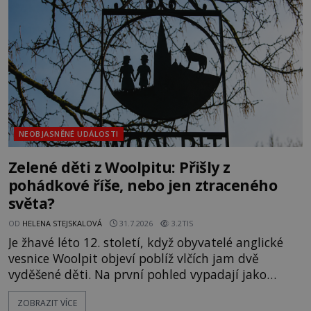
jistotou neví, kdo jej napsal, kdy vznikl ani co
vlastně vypráví. Rohoncský kodex se poprvé
objevuje v roce
NEOBJASNĚNÉ UDÁLOSTI
Zelené děti z Woolpitu: Přišly z
pohádkové říše, nebo jen ztraceného
světa?
OD
HELENA STEJSKALOVÁ
31.7.2026
3.2TIS
Je žhavé léto 12. století, když obyvatelé anglické
vesnice Woolpit objeví poblíž vlčích jam dvě
vyděšené děti. Na první pohled vypadají jako
každé jiné, až na jednu děsivou výjimku. Jejich
ZOBRAZIT VÍCE
kůže má nazelenalý odstín, mluví