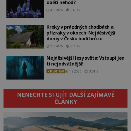
oběti nehod?
4.8.2026
2.6TIS
Kroky v prázdných chodbách a
přízraky v oknech: Nejděsivější
domy v Česku budí hrůzu
2.8.2026
3.2TIS
Nejděsivější lesy světa: Vstoupí jen
ti nejodvážnější!
PREMIUM
1.8.2026
3.5TIS
NENECHTE SI UJÍT DALŠÍ ZAJÍMAVÉ
ČLÁNKY