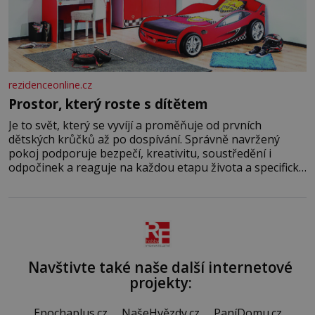
rezidenceonline.cz
Prostor, který roste s dítětem
Je to svět, který se vyvíjí a proměňuje od prvních
dětských krůčků až po dospívání. Správně navržený
pokoj podporuje bezpečí, kreativitu, soustředění i
odpočinek a reaguje na každou etapu života a specifické
potřeby dítěte. Pro nejmenší je klíčová jednoduchost,
měkkost a bezpečí, proto by pokoj miminka měl působit
především klidně a útulně. Předškolní věk je
Navštivte také naše další internetové
projekty:
Epochaplus.cz
NašeHvězdy.cz
PaníDomu.cz