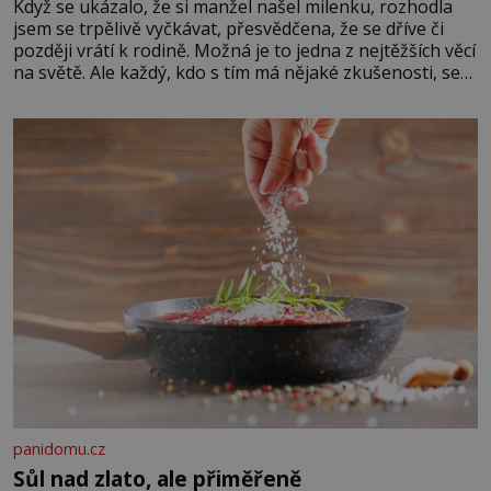
Když se ukázalo, že si manžel našel milenku, rozhodla
jsem se trpělivě vyčkávat, přesvědčena, že se dříve či
později vrátí k rodině. Možná je to jedna z nejtěžších věcí
na světě. Ale každý, kdo s tím má nějaké zkušenosti, se
zapřísahá, že pokud odpustíte, znatelně se vám uleví.
Když se ke mně doneslo, že si manžel pořídil milenku,
panidomu.cz
Sůl nad zlato, ale přiměřeně