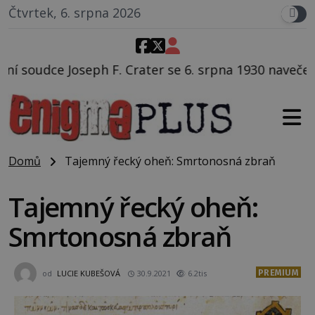
Čtvrtek, 6. srpna 2026
ter se 6. srpna 1930 navečeří ve své oblíbené restaur
Domů
Tajemný řecký oheň: Smrtonosná zbraň
Tajemný řecký oheň:
Smrtonosná zbraň
PREMIUM
od
LUCIE KUBEŠOVÁ
30.9.2021
6.2tis