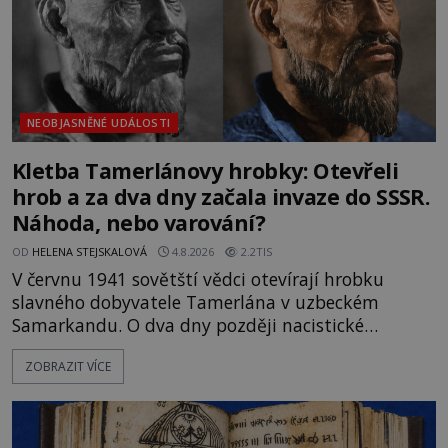
NEOBJASNĚNÉ UDÁLOSTI
Kletba Tamerlánovy hrobky: Otevřeli
hrob a za dva dny začala invaze do SSSR.
Náhoda, nebo varování?
OD
HELENA STEJSKALOVÁ
4.8.2026
2.2TIS
V červnu 1941 sovětští vědci otevírají hrobku
slavného dobyvatele Tamerlána v uzbeckém
Samarkandu. O dva dny později nacistické
Německo zahajuje operaci Barbarossa a napadá
ZOBRAZIT VÍCE
Sovětský svaz. Shoda dat je natolik zarážející, že se
rodí jedna z nejslavnějších „kleteb“ 20. století. Je
na legendě něco pravdy, nebo jde jen o fascinující
souhru okolností? Když antropolog Michail