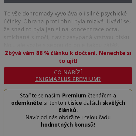
To vše dohromady vyvolávalo i silné psychické
účinky. Obrana proti ohni byla mizivá. Uvádí se,
že snad to byla jen silná koncentrace octa,
smíchaná s močí, navíc zasypaná vrstvou písku.
No… ale vozte s sebou do boje takou zátěž.
Zbývá vám 88
%
článku k dočtení. Nenechte si
to ujít!
CO NABÍZÍ
ENIGMAPLUS PREMIUM?
Staňte se naším
Premium
čtenářem a
odemkněte
si tento i
tisíce
dalších
skvělých
článků
.
Navíc od nás obdržíte i celou řadu
hodnotných bonusů
!