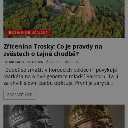
NEOBJASNĚNÉ UDÁLOSTI
Zřícenina Trosky: Co je pravdy na
zvěstech o tajné chodbě?
OD
MICHAELA HOLUBOVÁ
5.8.2026
1.6TIS
„Budeš se smažit v horoucích peklech!“ povykuje
Markéta na o dvě generace mladší Barboru. Ta jí
za chvíli slovní palbu opětuje. První je zarytá
katolička, druhá přesvědčená kališnice. A každá z
ZOBRAZIT VÍCE
nich se usídlí na jedné z věží slavného hradu
Trosky. Šlechtic Ota IV. z Bergova (1399–1452) patří
mezi vůdce protihusitského boje. Za manželku má
skutečně jistou