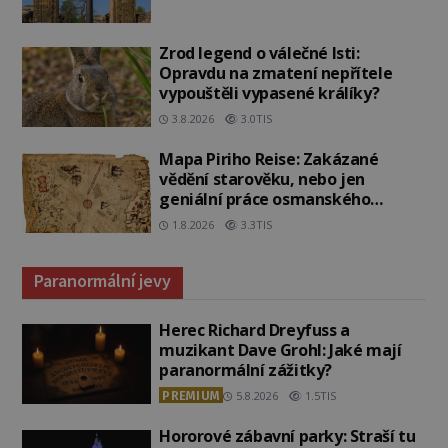
Zrod legend o válečné lsti:
Opravdu na zmatení nepřítele
vypouštěli vypasené králíky?
3.8.2026
3.0TIS
Mapa Piriho Reise: Zakázané
vědění starověku, nebo jen
geniální práce osmanského
admirála?
1.8.2026
3.3TIS
Paranormální jevy
Herec Richard Dreyfuss a
muzikant Dave Grohl: Jaké mají
paranormální zážitky?
PREMIUM
5.8.2026
1.5TIS
Hororové zábavní parky: Straší tu