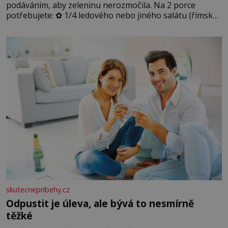
podáváním, aby zeleninu nerozmočila. Na 2 porce
potřebujete: ✿ 1/4 ledového nebo jiného salátu (římský
salát, polníček…) ✿ 1 malá konzerva kukuřice ✿ ½
okurky ✿ 2 rajčata Zálivka: ✿ 4 lžíce olivového oleje ✿ 1
lžíci citronové šťávy ✿ ½ stroužku
skutecnepribehy.cz
Odpustit je úleva, ale bývá to nesmírně
těžké