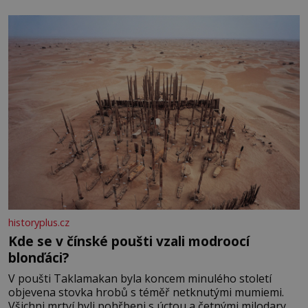
historyplus.cz
Kde se v čínské poušti vzali modroocí
blonďáci?
V poušti Taklamakan byla koncem minulého století
objevena stovka hrobů s téměř netknutými mumiemi.
Všichni mrtví byli pohřbeni s úctou a četnými milodary.