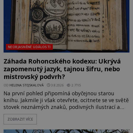
Gerasimov (1907-1970) a
NEOBJASNĚNÉ UDÁLOSTI
Záhada Rohoncského kodexu: Ukrývá
zapomenutý jazyk, tajnou šifru, nebo
mistrovský podvrh?
OD
HELENA STEJSKALOVÁ
3.8.2026
2.7TIS
Na první pohled připomíná obyčejnou starou
knihu. Jakmile ji však otevřete, ocitnete se ve světě
stovek neznámých znaků, podivných ilustrací a
textu, který už téměř dvě století vzdoruje všem
ZOBRAZIT VÍCE
pokusům o rozluštění. Rohoncský kodex patří mezi
největší záhady evropských dějin a dodnes nikdo s