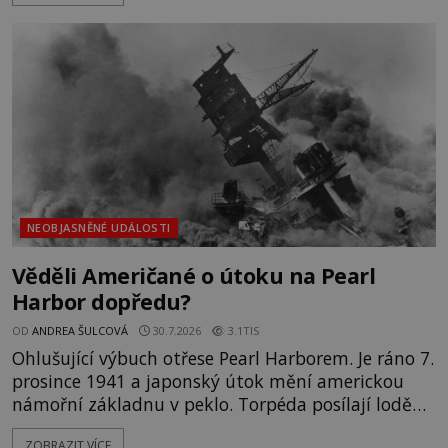
nesrozumitelnou řečí a odmítají jakékoli jídlo
kromě syrových bobů. Příběh se rychle stává
jednou z největších záhad středověké Anglie a ani
po téměř devíti stech letech není
NEOBJASNĚNÉ UDÁLOSTI
Věděli Američané o útoku na Pearl
Harbor dopředu?
OD
ANDREA ŠULCOVÁ
30.7.2026
3.1TIS
Ohlušující výbuch otřese Pearl Harborem. Je ráno 7.
prosince 1941 a japonský útok mění americkou
námořní základnu v peklo. Torpéda posílají lodě
ke dnu, hladinu pokrývá hořící nafta a začíná
ZOBRAZIT VÍCE