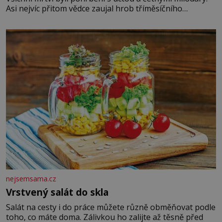
Asi nejvíc přitom vědce zaujal hrob tříměsíčního
chlapečka s modrou filcovou čapkou, z níž se draly
blonďaté vlásky. Fakt, že jsou těla dávných lidí nesmírně
dobře zachovalá, přičítají odborníci zdejším klimatickým
podmínkám. Sucho, prosolené písky a extrémně
nejsemsama.cz
Vrstvený salát do skla
Salát na cesty i do práce můžete různě obměňovat podle
toho, co máte doma. Zálivkou ho zalijte až těsně před