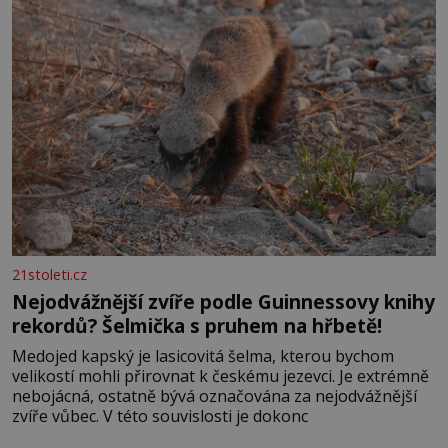
21stoleti.cz
Nejodvážnější zvíře podle Guinnessovy knihy
rekordů? Šelmička s pruhem na hřbetě!
Medojed kapský je lasicovitá šelma, kterou bychom
velikostí mohli přirovnat k českému jezevci. Je extrémně
nebojácná, ostatně bývá označována za nejodvážnější
zvíře vůbec. V této souvislosti je dokonc