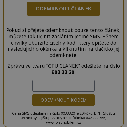
ODEMKNOUT ČLÁNEK
Pokud si přejete odemknout pouze tento článek,
můžete tak učinit zasláním jediné SMS. Během
chvilky obdržíte číselný kód, který opíšete do
následujícího okénka a kliknutím na tlačítko jej
odemknete.
Zprávu ve tvaru "CTU CLANEK" odešlete na číslo
903 33 20
.
ODEMKNOUT KÓDEM
Cena SMS odeslané na číslo 9033320 je 20 Kč vč. DPH. Službu
technicky zajišťuje Airtoy a.s. Infolinka: 602 777 555,
www.platmobilem.cz