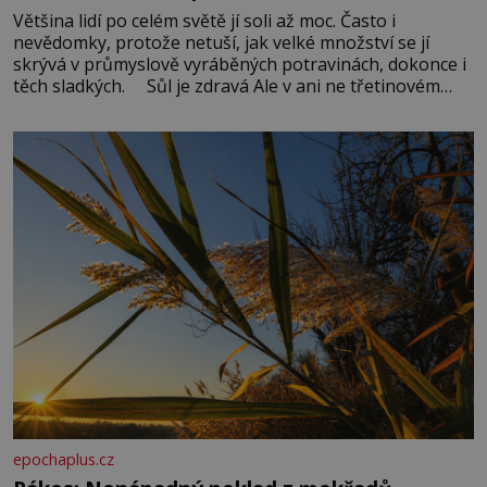
Většina lidí po celém světě jí soli až moc. Často i
nevědomky, protože netuší, jak velké množství se jí
skrývá v průmyslově vyráběných potravinách, dokonce i
těch sladkých. Sůl je zdravá Ale v ani ne třetinovém
množství, než je pro většinu populace běžné. Její
základní složky– sodík a chlór – jsou zásadní pro
správné hospodaření
epochaplus.cz