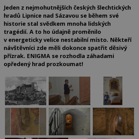
Jeden z nejmohutnějších českých šlechtických
hradů Lipnice nad Sázavou se během své
historie stal svědkem mnoha lidských
tragédií. A to ho údajně proměnilo
v energeticky velice nestabilní místo. Někteří
návštěvníci zde měli dokonce spatřit děsivý
přízrak. ENIGMA se rozhodla záhadami
opředený hrad prozkoumat!