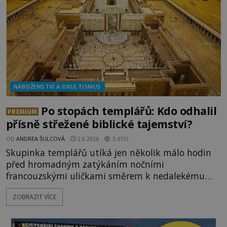
NÁBOŽENSTVÍ A OKULTISMUS
Po stopách templářů: Kdo odhalil
PREMIUM
přísně střežené biblické tajemství?
OD
ANDREA ŠULCOVÁ
2.8.2026
3.6TIS
Skupinka templářů utíká jen několik málo hodin
před hromadným zatýkáním nočními
francouzskými uličkami směrem k nedalekému
přístavu. Jeden z nich má přes ramena ranec s
ZOBRAZIT VÍCE
tajemným obsahem. Kapitán lodi už na ně čeká.
„Dejte to do podpalubí a připravte se. Za chvíli
vyplouváme,“ sdělí jim. „Kam máme namířeno,