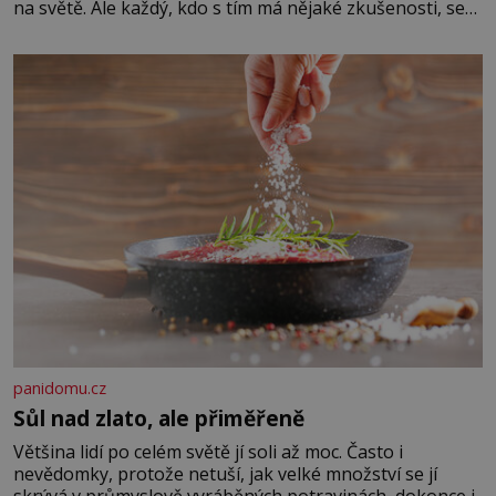
na světě. Ale každý, kdo s tím má nějaké zkušenosti, se
zapřísahá, že pokud odpustíte, znatelně se vám uleví.
Když se ke mně doneslo, že si manžel pořídil milenku,
panidomu.cz
Sůl nad zlato, ale přiměřeně
Většina lidí po celém světě jí soli až moc. Často i
nevědomky, protože netuší, jak velké množství se jí
skrývá v průmyslově vyráběných potravinách, dokonce i