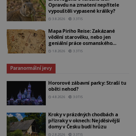
Opravdu na zmatení nepřítele
vypouštěli vypasené králíky?
3.8.2026
3.3TIS
Mapa Piriho Reise: Zakázané
vědění starověku, nebo jen
geniální práce osmanského
admirála?
1.8.2026
3.3TIS
Paranormální jevy
Hororové zábavní parky: Straší tu
oběti nehod?
4.8.2026
3.0TIS
Kroky v prázdných chodbách a
přízraky v oknech: Nejděsivější
domy v Česku budí hrůzu
2.8.2026
3.3TIS