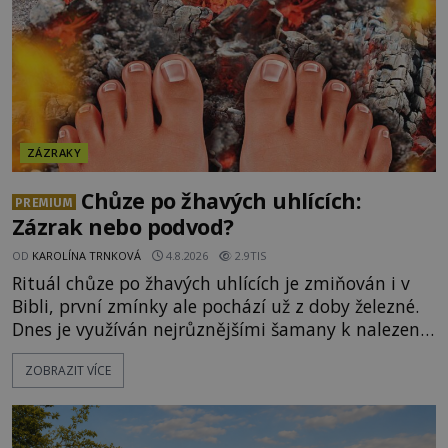
ZÁZRAKY
Chůze po žhavých uhlících:
PREMIUM
Zázrak nebo podvod?
OD
KAROLÍNA TRNKOVÁ
4.8.2026
2.9TIS
Rituál chůze po žhavých uhlících je zmiňován i v
Bibli, první zmínky ale pochází už z doby železné.
Dnes je využíván nejrůznějšími šamany k nalezení
spirituální síly či vnitřního klidu. Jak funguje a proč
ZOBRAZIT VÍCE
si při něm člověk nepopálí nohy, což bylo
objektivně dokázáno? Je na něm i něco
nadpřirozeného? Histori