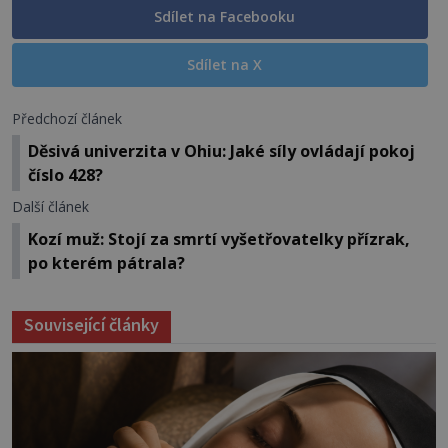
Sdílet na Facebooku
Sdílet na X
Předchozí článek
Děsivá univerzita v Ohiu: Jaké síly ovládají pokoj
číslo 428?
Další článek
Kozí muž: Stojí za smrtí vyšetřovatelky přízrak,
po kterém pátrala?
Související články