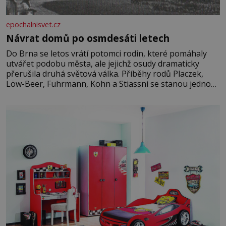
epochalnisvet.cz
Návrat domů po osmdesáti letech
Do Brna se letos vrátí potomci rodin, které pomáhaly
utvářet podobu města, ale jejichž osudy dramaticky
přerušila druhá světová válka. Příběhy rodů Placzek,
Löw-Beer, Fuhrmann, Kohn a Stiassni se stanou jednou
z hlavních dramaturgických linií festivalu židovské
kultury ŠTETL FEST 2026. Některé návraty nejsou
jednoduché. Místa, která si člověk pamatuje z rodinných
vyprávění, už dávno