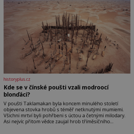
historyplus.cz
Kde se v čínské poušti vzali modroocí
blonďáci?
V poušti Taklamakan byla koncem minulého století
objevena stovka hrobů s téměř netknutými mumiemi.
Všichni mrtví byli pohřbeni s úctou a četnými milodary.
Asi nejvíc přitom vědce zaujal hrob tříměsíčního
chlapečka s modrou filcovou čapkou, z níž se draly
blonďaté vlásky. Fakt, že jsou těla dávných lidí nesmírně