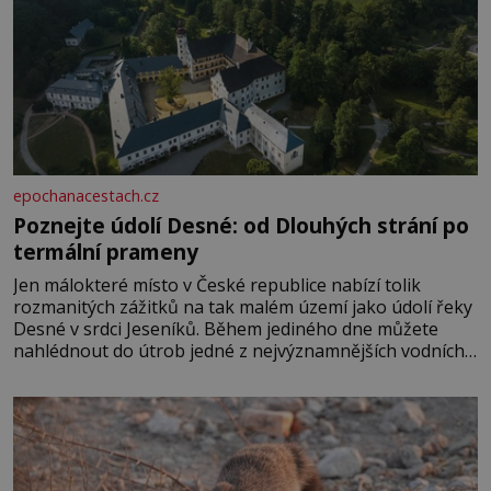
epochanacestach.cz
Poznejte údolí Desné: od Dlouhých strání po
termální prameny
Jen málokteré místo v České republice nabízí tolik
rozmanitých zážitků na tak malém území jako údolí řeky
Desné v srdci Jeseníků. Během jediného dne můžete
nahlédnout do útrob jedné z nejvýznamnějších vodních
elektráren v Evropě, vydat se na horské hřebeny, projet
se na koloběžce a den zakončit poznáváním památek ve
Velkých Losinách nebo v termálním