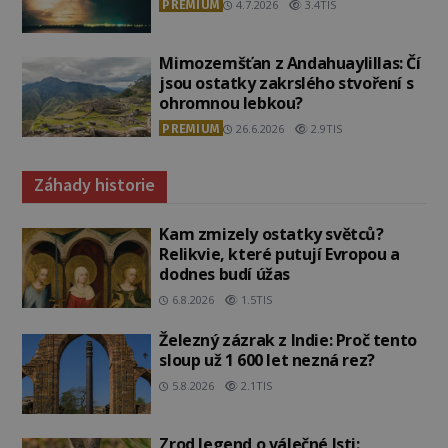
PREMIUM
4.7.2026
3.4TIS
Mimozemšťan z Andahuaylillas: Čí
jsou ostatky zakrslého stvoření s
ohromnou lebkou?
PREMIUM
26.6.2026
2.9TIS
Záhady historie
Kam zmizely ostatky světců?
Relikvie, které putují Evropou a
dodnes budí úžas
6.8.2026
1.5TIS
Železný zázrak z Indie: Proč tento
sloup už 1 600 let nezná rez?
5.8.2026
2.1TIS
Zrod legend o válečné lsti: