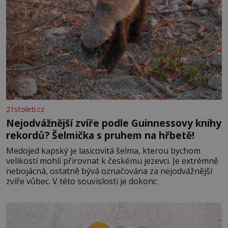
21stoleti.cz
Nejodvážnější zvíře podle Guinnessovy knihy
rekordů? Šelmička s pruhem na hřbetě!
Medojed kapský je lasicovitá šelma, kterou bychom
velikostí mohli přirovnat k českému jezevci. Je extrémně
nebojácná, ostatně bývá označována za nejodvážnější
zvíře vůbec. V této souvislosti je dokonc