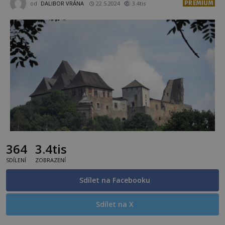
PREMIUM
od
DALIBOR VRÁNA
22.5.2024
3.4tis
364
3.4tis
SDÍLENÍ
ZOBRAZENÍ
Sdílet na Facebooku
Sdílet na X