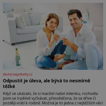
okurky ✿ 2 rajčata Zálivka: ✿ 4 lžíce olivového oleje ✿ 1
lžíci citronové šťávy ✿ ½ stroužku
skutecnepribehy.cz
Odpustit je úleva, ale bývá to nesmírně
těžké
Když se ukázalo, že si manžel našel milenku, rozhodla
jsem se trpělivě vyčkávat, přesvědčena, že se dříve či
později vrátí k rodině. Možná je to jedna z nejtěžších věcí