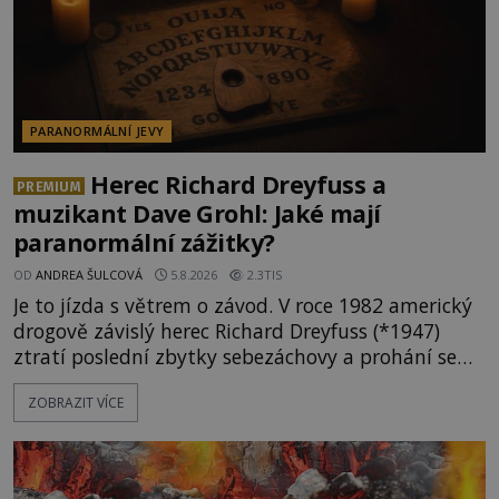
PARANORMÁLNÍ JEVY
Herec Richard Dreyfuss a
PREMIUM
muzikant Dave Grohl: Jaké mají
paranormální zážitky?
OD
ANDREA ŠULCOVÁ
5.8.2026
2.3TIS
Je to jízda s větrem o závod. V roce 1982 americký
drogově závislý herec Richard Dreyfuss (*1947)
ztratí poslední zbytky sebezáchovy a prohání se
po silnicích ve svém mercedesu jako utržený ze
ZOBRAZIT VÍCE
řetězu. Vše vyvrcholí katastrofou, když to Dreyfuss
napálí v plné rychlosti do stromu! Policie ve vraku
následně nalezne schovaný kokain. Tímto
momentem se slavnému