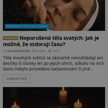
NÁBOŽENSTVÍ A OKULTISMUS
Neporušená těla svatých: Jak je
PREMIUM
možné, že vzdorují času?
OD
EVA SOUKUPOVÁ
6.8.2026
1.4TIS
Těla mnohých světců se zázračně nerozkládají ani
desítky či stovky let po jejich smrti, ačkoliv na nich
často nebylo provedeno balzamování či jiné
pokusy o konzervaci. Neporušené ostatky bývají
ZOBRAZIT VÍCE
považovány za důkaz svatosti zemřelých. Jaké
tajemné síly těla významných náboženských
osobností ochraňují? Na hřbitově u kláštera
Milosrdných