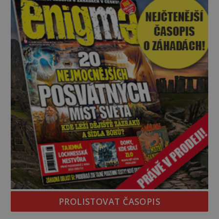
kapitáne?“ zeptá se ho jeden z templářů. „Do Sk
PROLISTOVAT ČASOPIS