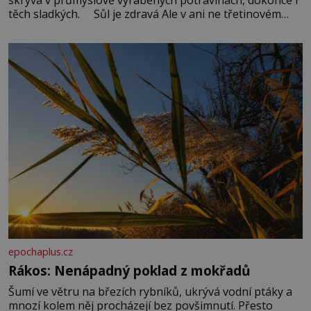
těch sladkých. Sůl je zdravá Ale v ani ne třetinovém
množství, než je pro většinu populace běžné. Její
základní složky– sodík a chlór – jsou zásadní pro
správné hospodaření
epochaplus.cz
Rákos: Nenápadný poklad z mokřadů
Šumí ve větru na březích rybníků, ukrývá vodní ptáky a
mnozí kolem něj procházejí bez povšimnutí. Přesto