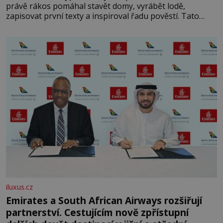
právě rákos pomáhal stavět domy, vyrábět lodě,
zapisovat první texty a inspiroval řadu pověstí. Tato
skromná, ale užitečná rostlina provází člověka už tisíce
let. Většina lidí vnímá rákos jen jako obyčejnou kulisu
letního koupání. Stačí se však podívat
iluxus.cz
Emirates a South African Airways rozšiřují
partnerství. Cestujícím nově zpřístupní