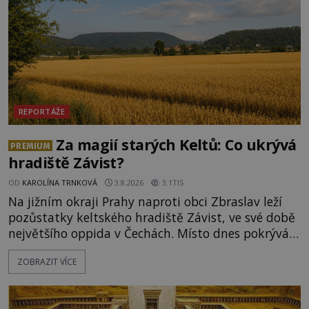
REPORTÁŽE
Za magií starých Keltů: Co ukrývá
PREMIUM
hradiště Závist?
OD
KAROLÍNA TRNKOVÁ
3.8.2026
3.1TIS
Na jižním okraji Prahy naproti obci Zbraslav leží
pozůstatky keltského hradiště Závist, ve své době
největšího oppida v Čechách. Místo dnes pokrývá
les, zbytky po kdysi monumentálním hradišti jsou
ZOBRAZIT VÍCE
ale v terénu patrné stále. Co dalšího tu po Keltech
zůstalo? Prozkoumejte to spolu s ENIGMOU! Na
vrch Hr