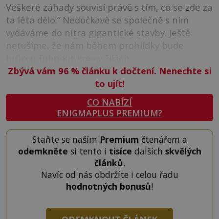
Veškeré záhady souvisí právě s tím, co se zde za
ta léta dělo.“ Nedočkavě se společně s ním
vydáváme do nitra gigantické stavby. Ještě
netušíme, že nám během prohlídky bude
hrůzou tuhnout krev v žilách…
Zbývá vám 96
%
článku k dočtení. Nenechte si
to ujít!
CO NABÍZÍ
ENIGMAPLUS PREMIUM?
Staňte se naším
Premium
čtenářem a
odemkněte
si tento i
tisíce
dalších
skvělých
článků
.
Navíc od nás obdržíte i celou řadu
hodnotných bonusů
!