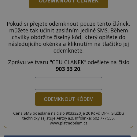
ODEMKNOUT ČLÁNEK
Pokud si přejete odemknout pouze tento článek,
můžete tak učinit zasláním jediné SMS. Během
chvilky obdržíte číselný kód, který opíšete do
následujícího okénka a kliknutím na tlačítko jej
odemknete.
Zprávu ve tvaru "CTU CLANEK" odešlete na číslo
903 33 20
.
ODEMKNOUT KÓDEM
Cena SMS odeslané na číslo 9033320 je 20 Kč vč. DPH. Službu
technicky zajišťuje Airtoy a.s. Infolinka: 602 777 555,
www.platmobilem.cz