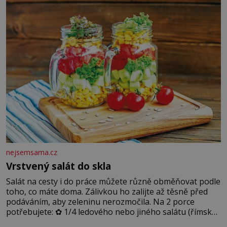
dobře zachovalá, přičítají odborníci zdejším klimatickým
podmínkám. Sucho, prosolené písky a extrémně
nejsemsama.cz
Vrstvený salát do skla
Salát na cesty i do práce můžete různě obměňovat podle
toho, co máte doma. Zálivkou ho zalijte až těsně před
podáváním, aby zeleninu nerozmočila. Na 2 porce
potřebujete: ✿ 1/4 ledového nebo jiného salátu (římský
salát, polníček…) ✿ 1 malá konzerva kukuřice ✿ ½