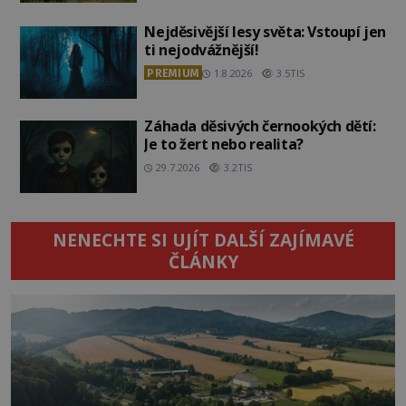
Nejděsivější lesy světa: Vstoupí jen
ti nejodvážnější!
PREMIUM
1.8.2026
3.5TIS
Záhada děsivých černookých dětí:
Je to žert nebo realita?
29.7.2026
3.2TIS
NENECHTE SI UJÍT DALŠÍ ZAJÍMAVÉ
ČLÁNKY