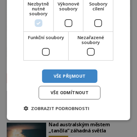
Nezbytně
Výkonové
Soubory
nutné
soubory
cílení
soubory
Funkční soubory
Nezařazené
soubory
VŠE PŘIJMOUT
Vesmír a technologie
Podivné události roku 2023: Jsou
VŠE ODMÍTNOUT
Američané v obležení UFO?
PREMIUM
27.7.2026
3.5TIS
ZOBRAZIT PODROBNOSTI
Nad australským městem
„tančila“ záhadná světla