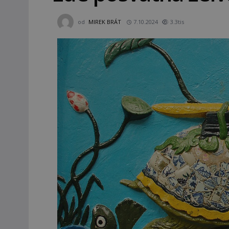
od
MIREK BRÁT
7.10.2024
3.3tis