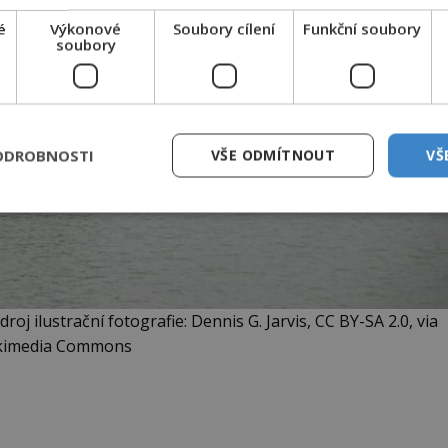
é
Výkonové
Soubory cílení
Funkční soubory
soubory
ODROBNOSTI
VŠE ODMÍTNOUT
VŠ
oj ilustrační fotografie: Dennis G. Jarvis, CC BY-SA 2.0, via
kimedia Commons