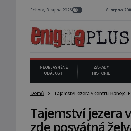
Sobota, 8. srpna 2026
8. srpna 2008
: Zástupce šer
NEOBJASNĚNÉ
ZÁHADY
UDÁLOSTI
HISTORIE
Domů
Tajemství jezera v centru Hanoje: P
Tajemství jezera 
zde posvátná želv