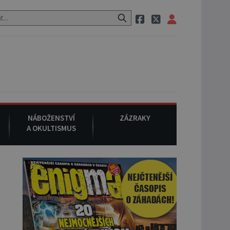
ozem po cestě utíká zvláštní psovitá šelma, údajně bájná čupakabra.
NÁBOŽENSTVÍ
ZÁZRAKY
A OKULTISMUS