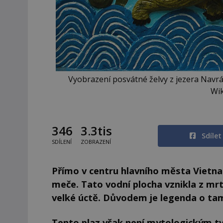
Vyobrazení posvátné želvy z jezera Navrá
Wi
346
3.3tis
Sdíle
SDÍLENÍ
ZOBRAZENÍ
Přímo v centru hlavního města Vietn
meče. Tato vodní plocha vznikla z mr
velké úctě. Důvodem je legenda o tam
Tento plaz však není mytologickým tv