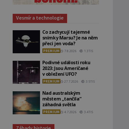
Vesmír a technologie
Co zachycují tajemné
snímky Marsu? Je na něm
přeci jen voda?
PREMIUM
7.8.2026
1.3TIS
Podivné události roku
2023: Jsou Američané
v obležení UFO?
PREMIUM
27.7.2026
3.5TIS
Nad australským
městem „tančila“
záhadná světla
PREMIUM
4.7.2026
3.4TIS
Záhady historie