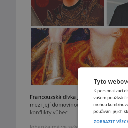
Tyto webové
K personalizaci o
Francouzská dívka
Johanka z Arku
(141
vašem používání na
mezi její domovinou a Anglií. Stoletá v
mohou kombinovat 
používání jejich s
konflikty vůbec.
ZOBRAZIT VŠE
Johanka má ve svých 12 (někdy se uvádí 