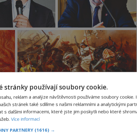
 stránky používají soubory cookie.
bsahu, reklam a analýze návštěvnosti používáme soubory cookie. 
2–1431) nežije v lehké době. Právě totiž zuří boje
šich stránek také sdílíme s našimi reklamními a analytickými partn
álka (1337–1453) patří mezi nejkrvavější středověk
s dalšími informacemi, které jste jim poskytli nebo které shromá
lužeb.
Více informací
CHNY PARTNERY
(1616) →
13 či 14 – pozn. red.) letech začít slýchat jakési