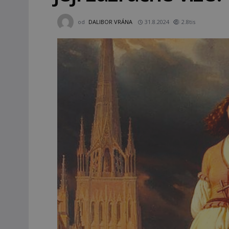
od
DALIBOR VRÁNA
31.8.2024
2.8tis