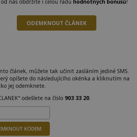
 od nás obdržíte i celou řadu
hodnotných bonusů
!
ODEMKNOUT ČLÁNEK
to článek, můžete tak učinit zasláním jediné SMS.
terý opíšete do následujícího okénka a kliknutím na
tko jej odemknete.
CLANEK" odešlete na číslo
903 33 20
.
EMKNOUT KÓDEM