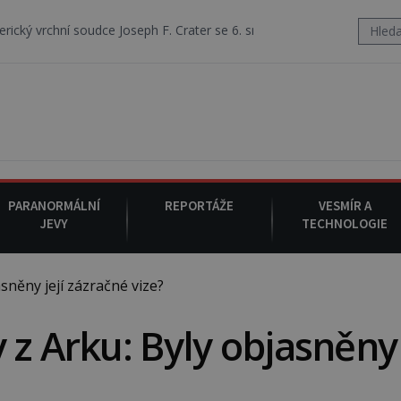
e Joseph F. Crater se 6. srpna 1930 navečeří ve své oblíbené restaurac
PARANORMÁLNÍ
REPORTÁŽE
VESMÍR A
JEVY
TECHNOLOGIE
něny její zázračné vize?
 z Arku: Byly objasněny