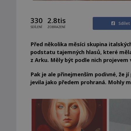
330
2.8tis
Sdíle
SDÍLENÍ
ZOBRAZENÍ
Před několika měsíci skupina italskýc
podstatu tajemných hlasů, které měla
z Arku. Měly být podle nich projevem
Pak je ale přinejmenším podivné, že jí
jevila jako předem prohraná. Mohly mít