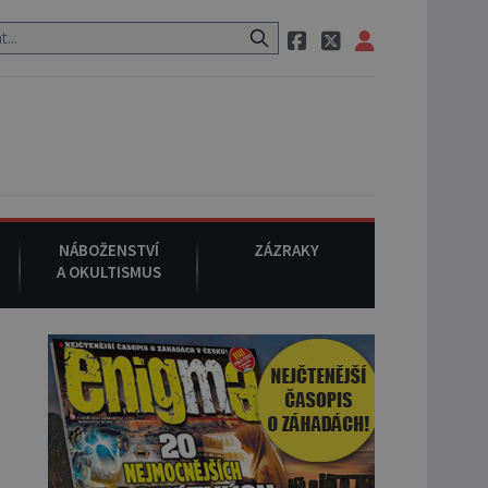
i, pak si na ulici zavolá taxi, nasedne do něj a už ho nikdy nikdo ne
NÁBOŽENSTVÍ
ZÁZRAKY
A OKULTISMUS