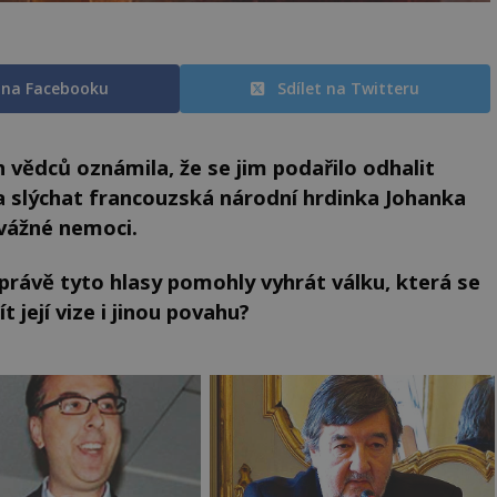
t na Facebooku
Sdílet na Twitteru
h vědců oznámila, že se jim podařilo odhalit
 slýchat francouzská národní hrdinka Johanka
 vážné nemoci.
 právě tyto hlasy pomohly vyhrát válku, která se
 její vize i jinou povahu?