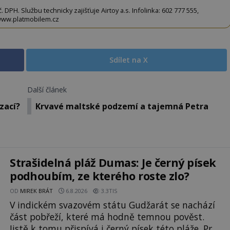
DPH. Službu technicky zajišťuje Airtoy a.s. Infolinka: 602 777 555,
ww.platmobilem.cz
Sdílet na X
Další článek
zací?
Krvavé maltské podzemí a tajemná Petra
Strašidelná pláž Dumas: Je černý písek
podhoubím, ze kterého roste zlo?
OD
MIREK BRÁT
6.8.2026
3.3TIS
V indickém svazovém státu Gudžarát se nachází
část pobřeží, které má hodně temnou pověst.
Jistě k tomu přispívá i černý písek této pláže. Proč