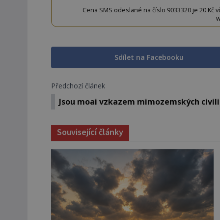
Cena SMS odeslané na číslo 9033320 je 20 Kč vč. 
w
Sdílet na Facebooku
Předchozí článek
Jsou moai vzkazem mimozemských civili
Související články