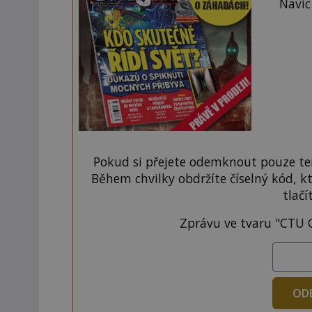
Navíc
Pokud si přejete odemknout pouze ten
Během chvilky obdržíte číselný kód, k
tlačí
Zprávu ve tvaru "CTU 
OD