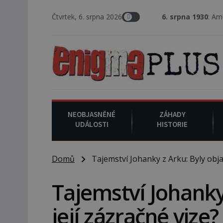
Čtvrtek, 6. srpna 2026
6. srpna 1930
: Americký vrchní soudc
NEOBJASNĚNÉ
ZÁHADY
UDÁLOSTI
HISTORIE
Domů
Tajemství Johanky z Arku: Byly objas
Tajemství Johanky
její zázračné vize?