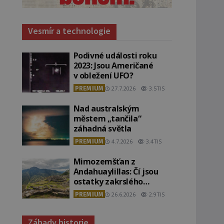
Vesmír a technologie
Podivné události roku
2023: Jsou Američané
v obležení UFO?
PREMIUM
27.7.2026
3.5TIS
Nad australským
městem „tančila“
záhadná světla
PREMIUM
4.7.2026
3.4TIS
Mimozemšťan z
Andahuaylillas: Čí jsou
ostatky zakrslého
stvoření s ohromnou
PREMIUM
26.6.2026
2.9TIS
lebkou?
Záhady historie