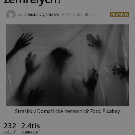
PREMIUM
od
ADRIANA VOJTÍŠKOVÁ
27.11.2022
2.4tis
Strašilo v Domažlické nemocnici? Foto: Pixabay
232
2.4tis
SDÍLENÍ
ZOBRAZENÍ