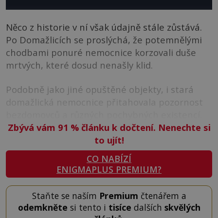
Něco z historie v ní však údajně stále zůstává.
Po Domažlicích se proslýchá, že potemnělými
chodbami ponuré nemocnice korzovali duše
mrtvých, které dosud nenašly klid.
Podobně jako jiné opuštěné objekty, i stará
domažlická nemocnice přitahovala pozornost
bezdomovců a různých pochybných existencí.
Zbývá vám 91
%
článku k dočtení. Nenechte si
to ujít!
CO NABÍZÍ
ENIGMAPLUS PREMIUM?
Staňte se naším
Premium
čtenářem a
odemkněte
si tento i
tisíce
dalších
skvělých