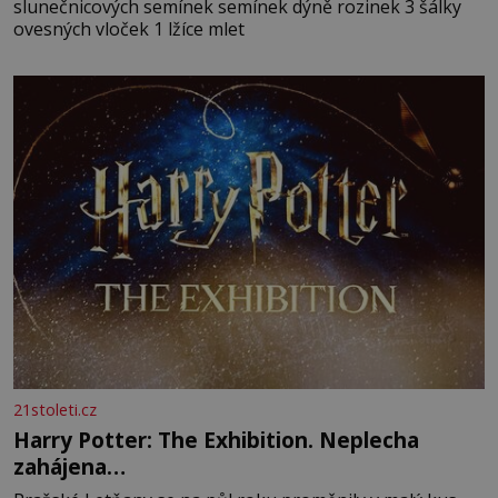
slunečnicových semínek semínek dýně rozinek 3 šálky
ovesných vloček 1 lžíce mlet
21stoleti.cz
Harry Potter: The Exhibition. Neplecha
zahájena…