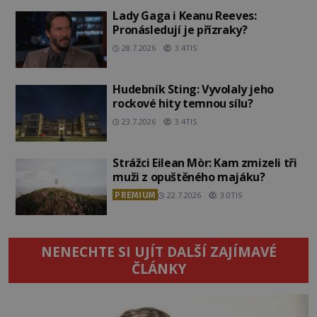
Lady Gaga i Keanu Reeves:
Pronásledují je přízraky?
28.7.2026
3.4TIS
Hudebník Sting: Vyvolaly jeho
rockové hity temnou sílu?
23.7.2026
3.4TIS
Strážci Eilean Mòr: Kam zmizeli tři
muži z opuštěného majáku?
PREMIUM
22.7.2026
3.0TIS
NENECHTE SI UJÍT DALŠÍ ZAJÍMAVÉ
ČLÁNKY