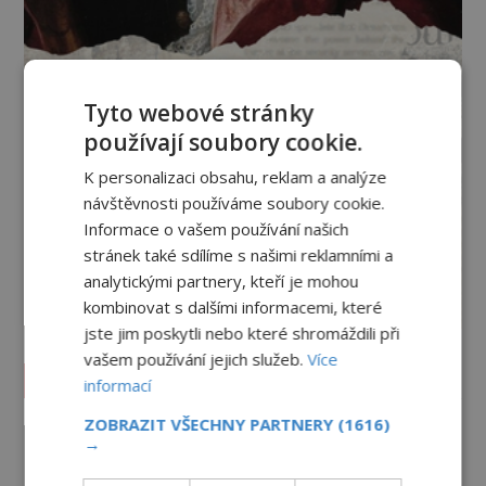
Tyto webové stránky
používají soubory cookie.
K personalizaci obsahu, reklam a analýze
návštěvnosti používáme soubory cookie.
Informace o vašem používání našich
stránek také sdílíme s našimi reklamními a
analytickými partnery, kteří je mohou
kombinovat s dalšími informacemi, které
jste jim poskytli nebo které shromáždili při
vašem používání jejich služeb.
Více
Vesmír a technologie
informací
ZOBRAZIT VŠECHNY PARTNERY
(1616)
Co zachycují tajemné snímky
→
Marsu? Je na něm přeci jen voda?
PREMIUM
7.8.2026
172