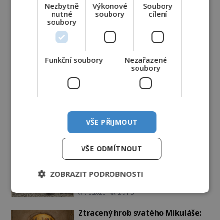
Nezbytně
Výkonové
Soubory
nutné
soubory
cílení
soubory
Podivné události roku 2023: Jsou
Američané v obležení UFO?
PREMIUM
27.7.2026
3.5TIS
Funkční soubory
Nezařazené
soubory
Nad australským městem
„tančila“ záhadná světla
PREMIUM
4.7.2026
3.4TIS
VŠE PŘIJMOUT
Záhady historie
VŠE ODMÍTNOUT
Ayia Napa: Kyperské vodní
monstrum s mírumilovnou
ZOBRAZIT PODROBNOSTI
povahou
7.8.2026
2.9TIS
Ztracený hrob svatého Mikuláše: