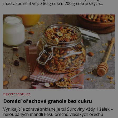
mascarpone 3 vejce 80 g cukru 200 g cukrářských
piškotů 250 ml silné kávy 2 lžíce amaretta kakao na
posypání Postup: Oddělte žloutky od bílků. Žloutky
vyšlehejte s cukrem do světlé pěny a postupně do nich
vmíchejte mascarpone, aby vznikl hladký
tisicereceptu.cz
Domácí ořechová granola bez cukru
Vynikající a zdravá snídaně je tu! Suroviny Vždy 1 šálek –
neloupaných mandlí kešu ořechů vlašských ořechů