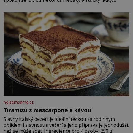
spokojí se lupič s několika měďáky a štůčky látky.
Zraněná žena pár dní nato umírá. Je to muž nebývale
krutý. Jeho činy budí hrůzu ještě dlouho po jeho smrti
nejsemsama.cz
Tiramisu s mascarpone a kávou
Slavný italský dezert je ideální tečkou za rodinným
obědem i slavnostní večeří a jeho příprava je jednodušší,
než se může zdát. Ingredience pro 4 osoby: 250 g