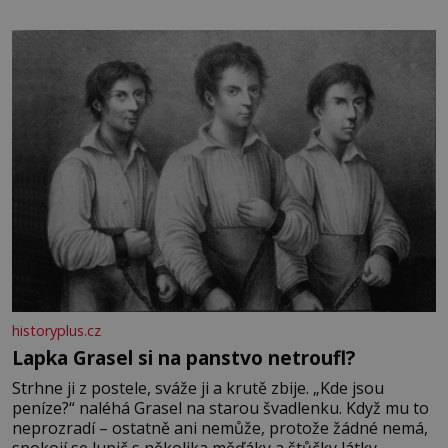
stovkám let pečlivého šlechtění se z ní stává zelenina,
bez které si českou zahradu ani nedokážeme představit.
Její příběh je
historyplus.cz
Lapka Grasel si na panstvo netroufl?
Strhne ji z postele, sváže ji a krutě zbije. „Kde jsou
peníze?“ naléhá Grasel na starou švadlenku. Když mu to
neprozradí – ostatně ani nemůže, protože žádné nemá,