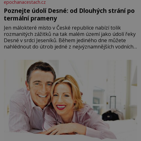
epochanacestach.cz
Poznejte údolí Desné: od Dlouhých strání po
termální prameny
Jen málokteré místo v České republice nabízí tolik
rozmanitých zážitků na tak malém území jako údolí řeky
Desné v srdci Jeseníků. Během jediného dne můžete
nahlédnout do útrob jedné z nejvýznamnějších vodních
elektráren v Evropě, vydat se na horské hřebeny, projet
se na koloběžce a den zakončit poznáváním památek ve
Velkých Losinách nebo v termálním