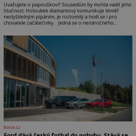
Uvažujete o papouškovi? Sousedům by mohla vadit jeho
hlučnost. Holoubek diamantový komunikuje téměř
neslyšitelným pípáním, je roztomilý a hodí se i pro
chovatele začátečníky. Jedná se o nenáročného
klidného ptáčka, který většinu dne jen posedává. Hodně
času tráví na zemi, kde sbírá zbytky semínek Jeho
domovinou je prakticky celá Austrálie s výjimkou
pobřežní oblasti.
iluxus.cz
Ford dává český fotbal do pohybu. Stává se