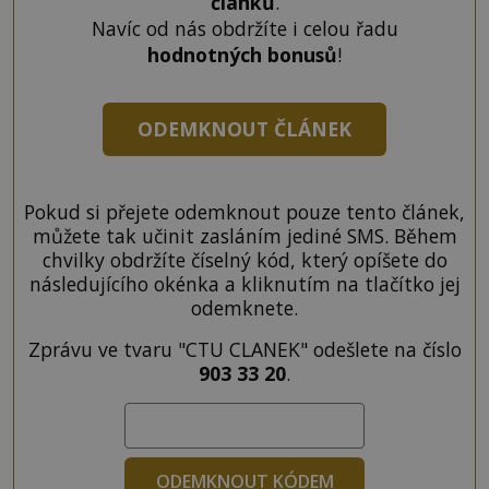
článků
.
Navíc od nás obdržíte i celou řadu
hodnotných bonusů
!
ODEMKNOUT ČLÁNEK
Pokud si přejete odemknout pouze tento článek,
můžete tak učinit zasláním jediné SMS. Během
chvilky obdržíte číselný kód, který opíšete do
následujícího okénka a kliknutím na tlačítko jej
odemknete.
Zprávu ve tvaru "CTU CLANEK" odešlete na číslo
903 33 20
.
ODEMKNOUT KÓDEM