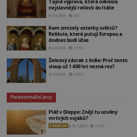
Tajná výprava, která odnesla
nejslavnější relikvii do Itálie
7.8.2026
352
Kam zmizely ostatky světců?
Relikvie, které putují Evropou a
dodnes budí úžas
6.8.2026
1.9TIS
Železný zázrak z Indie: Proč tento
sloup už 1 600 let nezná rez?
5.8.2026
2.3TIS
Paranormální jevy
Pláž v Dieppe: Znějí tu ozvěny
mrtvých vojáků?
PREMIUM
28.7.2026
3.1TIS