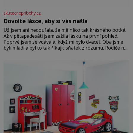
skutecnepribehy.cz
Dovolte lásce, aby si vás našla
Už jsem ani nedoufala, že mě něco tak krásného potká.
Až v pětapadesáti jsem zažila lásku na první pohled.
Poprvé jsem se vdávala, když mi bylo dvacet. Oba jsme
byli mladí a byl to tak říkajíc sňatek z rozumu. Rodiče nás
dali dohromady, Toník byl dobře zaopatřený mladý muž.
Manželství nám oběma moc nesvědčilo, brzy jsme zjistili,
že