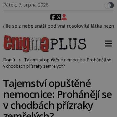
Pátek, 7. srpna 2026
podivná rosolovitá látka neznámého původu.
Domů
Tajemství opuštěné nemocnice: Prohánějí se
v chodbách přízraky zemřelých?
Tajemství opuštěné
nemocnice: Prohánějí se
v chodbách přízraky
zemřelých?