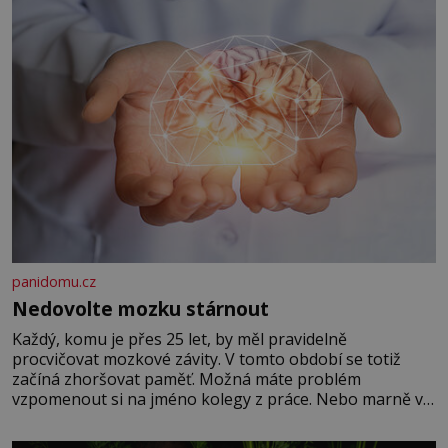
panidomu.cz
Nedovolte mozku stárnout
Každý, komu je přes 25 let, by měl pravidelně
procvičovat mozkové závity. V tomto období se totiž
začíná zhoršovat paměť. Možná máte problém
vzpomenout si na jméno kolegy z práce. Nebo marně v
paměti lovíte název knížky, kterou jste nedávno přečetli.
Je to opravdu tak, s věkem jako kdyby se paměť