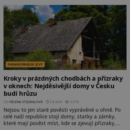
Klid tu teď rozhodně nepanuje, park navštíví
kolem 17 000 000 zábavychtivých lidí ročně. A ač je
velká snaha to utajit, někteří z
PARANORMÁLNÍ JEVY
Kroky v prázdných chodbách a přízraky
v oknech: Nejděsivější domy v Česku
budí hrůzu
OD
HELENA STEJSKALOVÁ
2.8.2026
3.3TIS
Nejsou to jen staré pověsti vyprávěné u ohně. Po
celé naší republice stojí domy, statky a zámky,
které mají pověst míst, kde se zjevují přízraky,
ozývají nevysvětlitelné zvuky nebo se dějí podivné