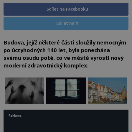
Sdílet na Facebooku
Sdílet na X
Budova, jejíž některé části sloužily nemocným
po úctyhodných 140 let, byla ponechána
svému osudu poté, co ve městě vyrostl nový
moderní zdravotnický komplex.
Reklama