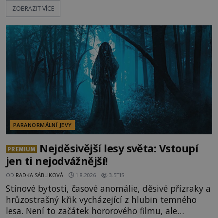
ZOBRAZIT VÍCE
jevy. Zatímco historici většinou hledají racionální
vysvětlení, záhadologové upozorňují, že některé
lokality vykazují nápadně podobná svědectví po
celé generace. A právě tato opakující se svědectví
ud
PARANORMÁLNÍ JEVY
Nejděsivější lesy světa: Vstoupí
PREMIUM
jen ti nejodvážnější!
OD
RADKA SÁBLIKOVÁ
1.8.2026
3.5TIS
Stínové bytosti, časové anomálie, děsivé přízraky a
hrůzostrašný křik vycházející z hlubin temného
lesa. Není to začátek hororového filmu, ale