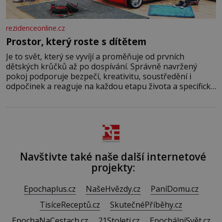
rezidenceonline.cz
Prostor, který roste s dítětem
Je to svět, který se vyvíjí a proměňuje od prvních
dětských krůčků až po dospívání. Správně navržený
pokoj podporuje bezpečí, kreativitu, soustředění i
odpočinek a reaguje na každou etapu života a specifické
potřeby dítěte. Pro nejmenší je klíčová jednoduchost,
měkkost a bezpečí, proto by pokoj miminka měl působit
především klidně a útulně. Předškolní věk je
Navštivte také naše další internetové
projekty:
Epochaplus.cz
NašeHvězdy.cz
PaníDomu.cz
TisíceReceptů.cz
SkutečnéPříběhy.cz
EpochaNaCestach.cz
21Stoleti.cz
EpochálníSvět.cz