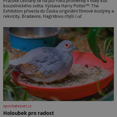
Pražské Letňany se na půl roku proměnily v malý kus
kouzelnického světa. Výstava Harry Potter™: The
Exhibition přivezla do Česka originální filmové kostýmy a
rekvizity, Bradavice, Hagridovu chýši i uč
epochalnisvet.cz
Holoubek pro radost