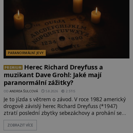
PARANORMÁLNÍ JEVY
Herec Richard Dreyfuss a
PREMIUM
muzikant Dave Grohl: Jaké mají
paranormální zážitky?
OD
ANDREA ŠULCOVÁ
5.8.2026
2.5TIS
Je to jízda s větrem o závod. V roce 1982 americký
drogově závislý herec Richard Dreyfuss (*1947)
ztratí poslední zbytky sebezáchovy a prohání se
po silnicích ve svém mercedesu jako utržený ze
ZOBRAZIT VÍCE
řetězu. Vše vyvrcholí katastrofou, když to Dreyfuss