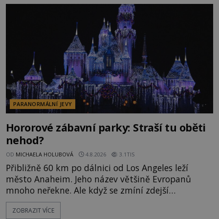
napálí v plné rychlosti do stromu! Policie ve vraku
následně nalezne schovaný kokain. Tímto
momentem se slavnému
PARANORMÁLNÍ JEVY
Hororové zábavní parky: Straší tu oběti
nehod?
OD
MICHAELA HOLUBOVÁ
4.8.2026
3.1TIS
Přibližně 60 km po dálnici od Los Angeles leží
město Anaheim. Jeho název většině Evropanů
mnoho neřekne. Ale když se zmíní zdejší
Disneyland, je hned jasno. Zábavní park vyroste na
ZOBRAZIT VÍCE
poklidném místě bývalého sadu pomerančovníků.