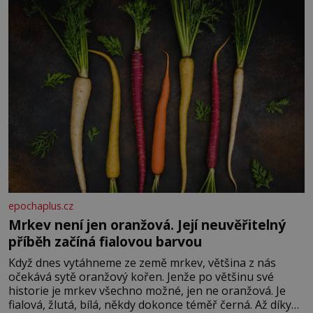
rozhodla stávkovat. Cvičte
epochaplus.cz
Mrkev není jen oranžová. Její neuvěřitelný
příběh začíná fialovou barvou
Když dnes vytáhneme ze země mrkev, většina z nás
očekává sytě oranžový kořen. Jenže po většinu své
historie je mrkev všechno možné, jen ne oranžová. Je
fialová, žlutá, bílá, někdy dokonce téměř černá. Až díky