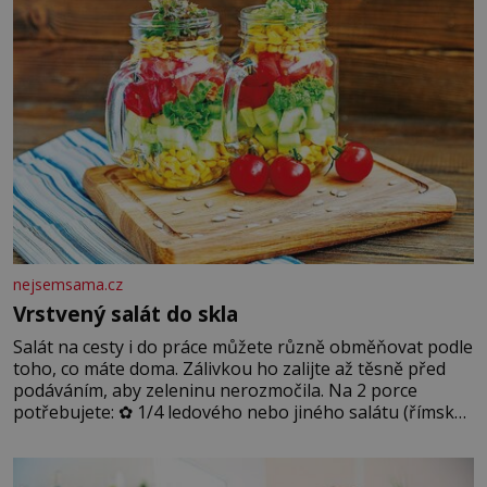
nejsemsama.cz
Vrstvený salát do skla
Salát na cesty i do práce můžete různě obměňovat podle
toho, co máte doma. Zálivkou ho zalijte až těsně před
podáváním, aby zeleninu nerozmočila. Na 2 porce
potřebujete: ✿ 1/4 ledového nebo jiného salátu (římský
salát, polníček…) ✿ 1 malá konzerva kukuřice ✿ ½
okurky ✿ 2 rajčata Zálivka: ✿ 4 lžíce olivového oleje ✿ 1
lžíci citronové šťávy ✿ ½ stroužku