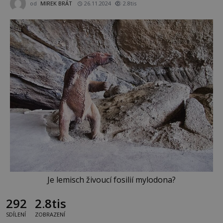
od
MIREK BRÁT
26.11.2024
2.8tis
Je lemisch živoucí fosilií mylodona?
292
2.8tis
SDÍLENÍ
ZOBRAZENÍ