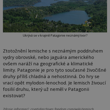
Ukrývá se v krajině Patagonie neznámý tvor?
Ztotožnění lemische s neznámým poddruhem
vydry obrovské, nebo jaguára amerického
ovšem naráží na geografické a klimatické
limity. Patagonie je pro tyto současné živočišné
druhy příliš chladná a nehostinná. Do hry se
vrací opět mylodon-lenochod. Je lemisch živoucí
fosilií druhu, který už neměl v Patagonii
existovat?
Zdroje informací:
cryptidarchives.fandom.com/wiki/Iemisch,