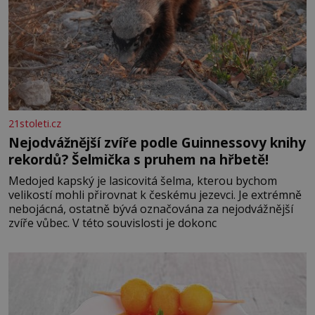
21stoleti.cz
Nejodvážnější zvíře podle Guinnessovy knihy
rekordů? Šelmička s pruhem na hřbetě!
Medojed kapský je lasicovitá šelma, kterou bychom
velikostí mohli přirovnat k českému jezevci. Je extrémně
nebojácná, ostatně bývá označována za nejodvážnější
zvíře vůbec. V této souvislosti je dokonc