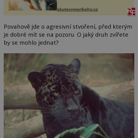
chaloupku, takový domek na severu
Čech, kde jsme si naplánova...
skutecnepribehy.cz
Povahově jde o agresivní stvoření, před kterým
je dobré mít se na pozoru. O jaký druh zvířete
by se mohlo jednat?