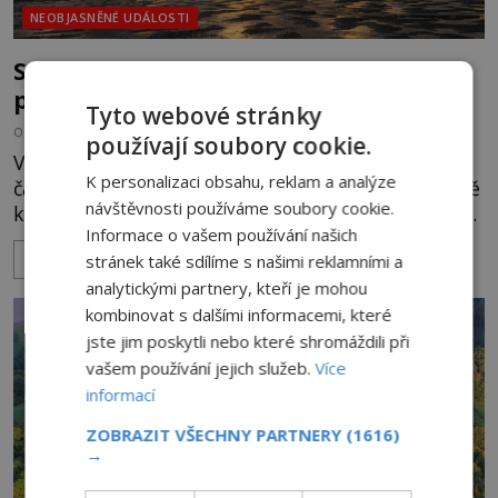
NEOBJASNĚNÉ UDÁLOSTI
Strašidelná pláž Dumas: Je černý písek
podhoubím, ze kterého roste zlo?
Tyto webové stránky
OD
MIREK BRÁT
6.8.2026
4.0TIS
používají soubory cookie.
V indickém svazovém státu Gudžarát se nachází
K personalizaci obsahu, reklam a analýze
část pobřeží, které má hodně temnou pověst. Jistě
návštěvnosti používáme soubory cookie.
k tomu přispívá i černý písek této pláže. Proč má
Informace o vašem používání našich
pláž takové netypické zbarvení? Nakolik jsou
ZOBRAZIT VÍCE
stránek také sdílíme s našimi reklamními a
pravdivé historky, že zde došlo k nevysvětlitelným
zmizením turistů? Ti, kteří se nebojí, nás mohou
analytickými partnery, kteří je mohou
následovat. Vstupujeme na pláž Dumas ve městě
kombinovat s dalšími informacemi, které
Surat. Gu
jste jim poskytli nebo které shromáždili při
vašem používání jejich služeb.
Více
informací
ZOBRAZIT VŠECHNY PARTNERY
(1616)
→