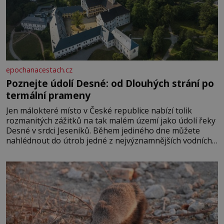
epochanacestach.cz
Poznejte údolí Desné: od Dlouhých strání po
termální prameny
Jen málokteré místo v České republice nabízí tolik
rozmanitých zážitků na tak malém území jako údolí řeky
Desné v srdci Jeseníků. Během jediného dne můžete
nahlédnout do útrob jedné z nejvýznamnějších vodních
elektráren v Evropě, vydat se na horské hřebeny, projet
se na koloběžce a den zakončit poznáváním památek ve
Velkých Losinách nebo v termálním