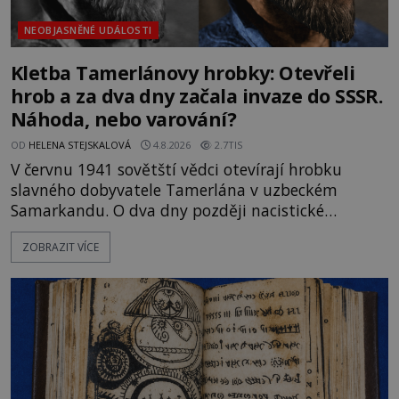
NEOBJASNĚNÉ UDÁLOSTI
Kletba Tamerlánovy hrobky: Otevřeli
hrob a za dva dny začala invaze do SSSR.
Náhoda, nebo varování?
OD
HELENA STEJSKALOVÁ
4.8.2026
2.7TIS
V červnu 1941 sovětští vědci otevírají hrobku
slavného dobyvatele Tamerlána v uzbeckém
Samarkandu. O dva dny později nacistické
Německo zahajuje operaci Barbarossa a napadá
ZOBRAZIT VÍCE
Sovětský svaz. Shoda dat je natolik zarážející, že se
rodí jedna z nejslavnějších „kleteb“ 20. století. Je
na legendě něco pravdy, nebo jde jen o fascinující
souhru okolností? Když antropolog Michail
Gerasimov (1907-1970) a