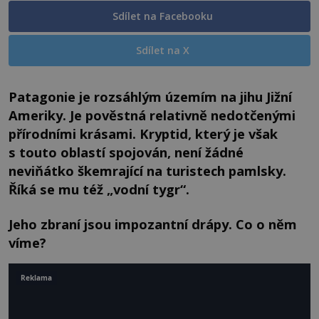
Sdílet na Facebooku
Sdílet na X
Patagonie je rozsáhlým územím na jihu Jižní
Ameriky. Je pověstná relativně nedotčenými
přírodními krásami. Kryptid, který je však
s touto oblastí spojován, není žádné
neviňátko škemrající na turistech pamlsky.
Říká se mu též „vodní tygr“.
Jeho zbraní jsou impozantní drápy. Co o něm
víme?
Reklama