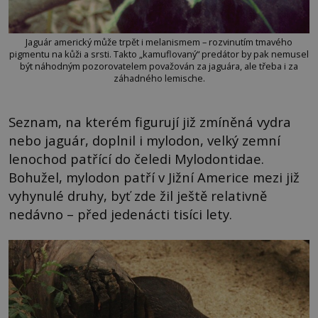
Jaguár americký může trpět i melanismem – rozvinutím tmavého
pigmentu na kůži a srsti. Takto „kamuflovaný“ predátor by pak nemusel
být náhodným pozorovatelem považován za jaguára, ale třeba i za
záhadného lemische.
Seznam, na kterém figurují již zmíněná vydra
nebo jaguár, doplnil i mylodon, velký zemní
lenochod patřící do čeledi Mylodontidae.
Bohužel, mylodon patří v Jižní Americe mezi již
vyhynulé druhy, byť zde žil ještě relativně
nedávno – před jedenácti tisíci lety.