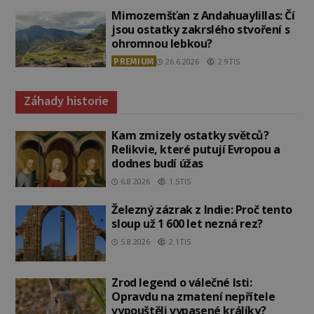
Mimozemšťan z Andahuaylillas: Čí
jsou ostatky zakrslého stvoření s
ohromnou lebkou?
PREMIUM
26.6.2026
2.9TIS
Záhady historie
Kam zmizely ostatky světců?
Relikvie, které putují Evropou a
dodnes budí úžas
6.8.2026
1.5TIS
Železný zázrak z Indie: Proč tento
sloup už 1 600 let nezná rez?
5.8.2026
2.1TIS
Zrod legend o válečné lsti:
Opravdu na zmatení nepřítele
vypouštěli vypasené králíky?