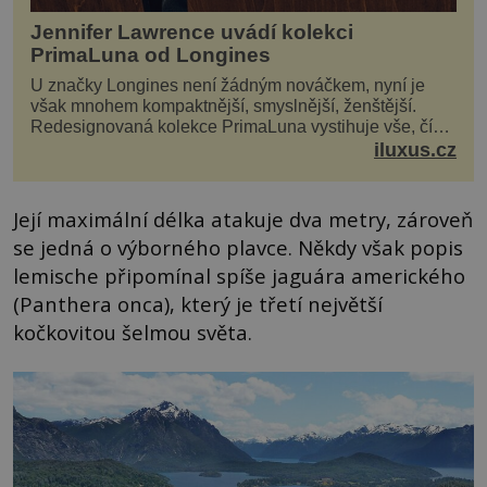
Jennifer Lawrence uvádí kolekci
PrimaLuna od Longines
U značky Longines není žádným nováčkem, nyní je
však mnohem kompaktnější, smyslnější, ženštější.
Redesignovaná kolekce PrimaLuna vystihuje vše, čím
je značka Longines dnes a čím byla i před sto dvacet...
iluxus.cz
Její maximální délka atakuje dva metry, zároveň
se jedná o výborného plavce. Někdy však popis
lemische připomínal spíše jaguára amerického
(Panthera onca), který je třetí největší
kočkovitou šelmou světa.