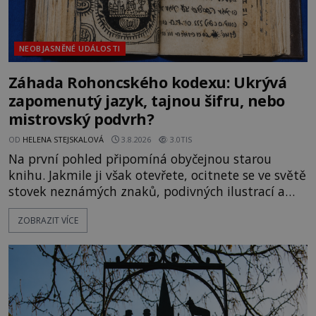
NEOBJASNĚNÉ UDÁLOSTI
Záhada Rohoncského kodexu: Ukrývá
zapomenutý jazyk, tajnou šifru, nebo
mistrovský podvrh?
OD
HELENA STEJSKALOVÁ
3.8.2026
3.0TIS
Na první pohled připomíná obyčejnou starou
knihu. Jakmile ji však otevřete, ocitnete se ve světě
stovek neznámých znaků, podivných ilustrací a
textu, který už téměř dvě století vzdoruje všem
ZOBRAZIT VÍCE
pokusům o rozluštění. Rohoncský kodex patří mezi
největší záhady evropských dějin a dodnes nikdo s
jistotou neví, kdo jej napsal, kdy vznikl ani co
vlastně vypráví. Rohoncský kodex se poprvé
objevuje v roce