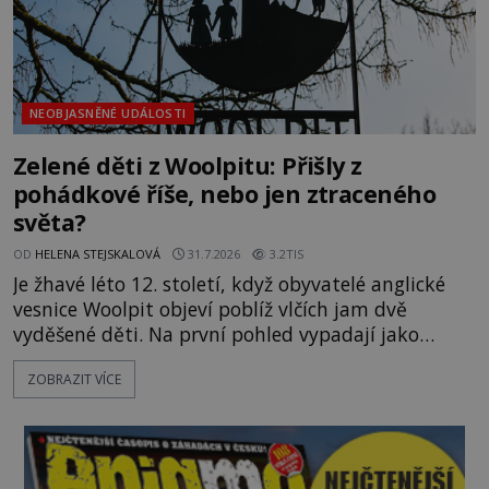
NEOBJASNĚNÉ UDÁLOSTI
Zelené děti z Woolpitu: Přišly z
pohádkové říše, nebo jen ztraceného
světa?
OD
HELENA STEJSKALOVÁ
31.7.2026
3.2TIS
Je žhavé léto 12. století, když obyvatelé anglické
vesnice Woolpit objeví poblíž vlčích jam dvě
vyděšené děti. Na první pohled vypadají jako
každé jiné, až na jednu děsivou výjimku. Jejich
ZOBRAZIT VÍCE
kůže má nazelenalý odstín, mluví
nesrozumitelnou řečí a odmítají jakékoli jídlo
kromě syrových bobů. Příběh se rychle stává
jednou z největších záhad středověké Anglie a ani
po téměř devíti stech letech není