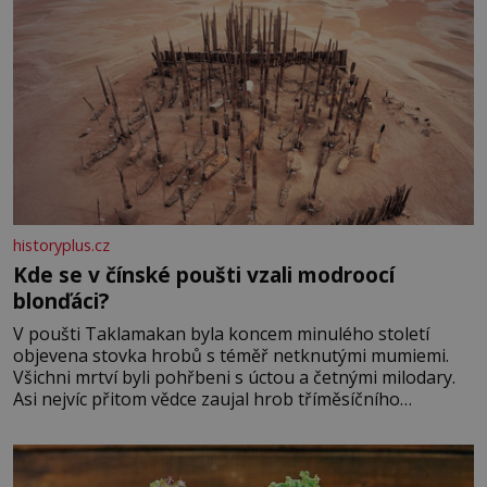
historyplus.cz
Kde se v čínské poušti vzali modroocí
blonďáci?
V poušti Taklamakan byla koncem minulého století
objevena stovka hrobů s téměř netknutými mumiemi.
Všichni mrtví byli pohřbeni s úctou a četnými milodary.
Asi nejvíc přitom vědce zaujal hrob tříměsíčního
chlapečka s modrou filcovou čapkou, z níž se draly
blonďaté vlásky. Fakt, že jsou těla dávných lidí nesmírně
dobře zachovalá, přičítají odborníci zdejším klimatickým
podmínkám. Sucho, prosolené písky a extrémně