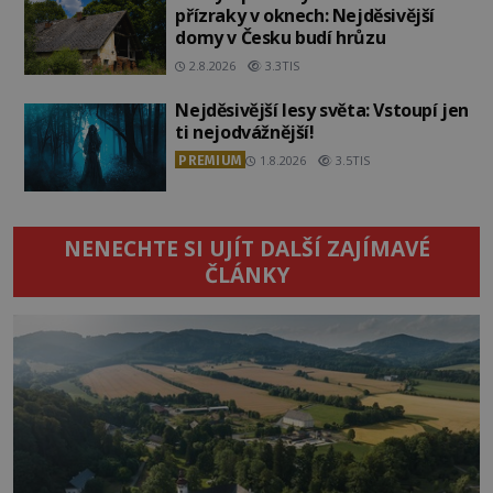
přízraky v oknech: Nejděsivější
domy v Česku budí hrůzu
2.8.2026
3.3TIS
Nejděsivější lesy světa: Vstoupí jen
ti nejodvážnější!
PREMIUM
1.8.2026
3.5TIS
NENECHTE SI UJÍT DALŠÍ ZAJÍMAVÉ
ČLÁNKY