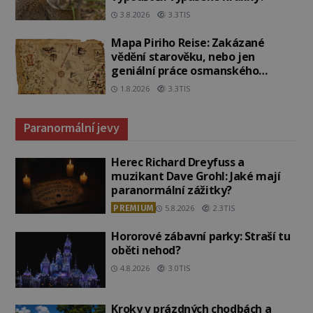
3.8.2026
3.3TIS
Mapa Piriho Reise: Zakázané
vědění starověku, nebo jen
geniální práce osmanského
admirála?
1.8.2026
3.3TIS
Paranormální jevy
Herec Richard Dreyfuss a
muzikant Dave Grohl: Jaké mají
paranormální zážitky?
PREMIUM
5.8.2026
2.3TIS
Hororové zábavní parky: Straší tu
oběti nehod?
4.8.2026
3.0TIS
Kroky v prázdných chodbách a