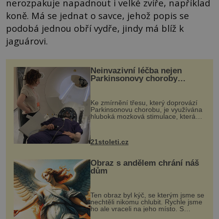
nerozpakuje napadnout i velké zvíře, například
koně. Má se jednat o savce, jehož popis se
podobá jednou obří vydře, jindy má blíž k
jaguárovi.
Neinvazivní léčba nejen
Parkinsonovy choroby
pomocí ultrazvukové
„helmy“
Ke zmírnění třesu, který doprovází
Parkinsonovu chorobu, je využívána
hluboká mozková stimulace, která
však vyžaduje vysoce invazivní
zákrok. Ultrazvuk zase není vhodný
k dostatečně přesnému zacílení ...
21stoleti.cz
Obraz s andělem chrání náš
dům
Ten obraz byl kýč, se kterým jsme se
nechtěli nikomu chlubit. Rychle jsme
ho ale vraceli na jeho místo. S
manželem Vaškem jsme si pořídili