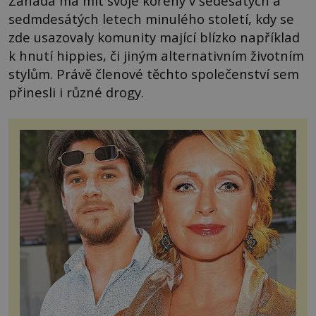
Záhada má mít svoje kořeny v šedesátých a
sedmdesátých letech minulého století, kdy se
zde usazovaly komunity mající blízko například
k hnutí hippies, či jiným alternativním životním
stylům. Právě členové těchto společenství sem
přinesli i různé drogy.