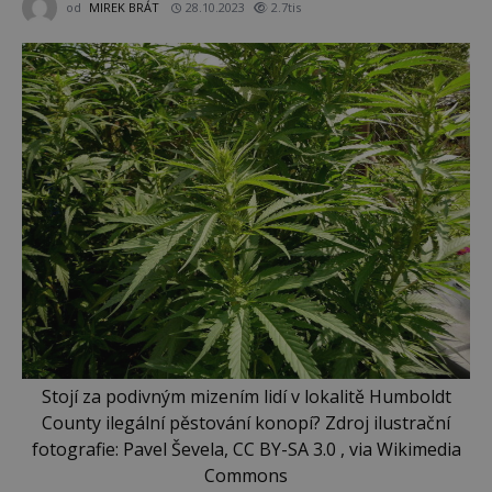
od
MIREK BRÁT
28.10.2023
2.7tis
Stojí za podivným mizením lidí v lokalitě Humboldt
County ilegální pěstování konopí? Zdroj ilustrační
fotografie: Pavel Ševela, CC BY-SA 3.0 , via Wikimedia
Commons