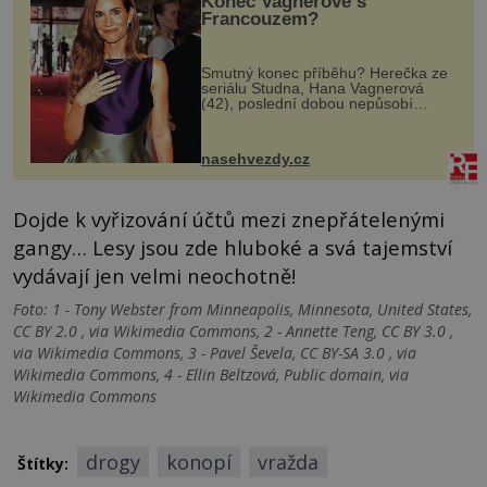
Konec Vagnerové s
Francouzem?
Smutný konec příběhu? Herečka ze
seriálu Studna, Hana Vagnerová
(42), poslední dobou nepůsobí
nejšťastněji. Ačkoli časy její anorexie
jsou už dávno pryč a opět se pyšnila
ženskými křivkami, najednou s...
nasehvezdy.cz
Dojde k vyřizování účtů mezi znepřátelenými
gangy… Lesy jsou zde hluboké a svá tajemství
vydávají jen velmi neochotně!
Foto: 1 - Tony Webster from Minneapolis, Minnesota, United States,
CC BY 2.0 , via Wikimedia Commons, 2 - Annette Teng, CC BY 3.0 ,
via Wikimedia Commons, 3 - Pavel Ševela, CC BY-SA 3.0 , via
Wikimedia Commons, 4 - Ellin Beltzová, Public domain, via
Wikimedia Commons
drogy
konopí
vražda
Štítky: