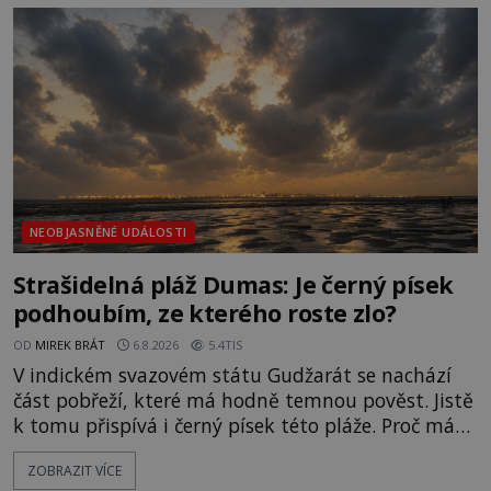
jen o nějaký optický klam, nebo se zde skutečně
právě vznáší mimozemská loď
NEOBJASNĚNÉ UDÁLOSTI
Strašidelná pláž Dumas: Je černý písek
podhoubím, ze kterého roste zlo?
OD
MIREK BRÁT
6.8.2026
5.4TIS
V indickém svazovém státu Gudžarát se nachází
část pobřeží, které má hodně temnou pověst. Jistě
k tomu přispívá i černý písek této pláže. Proč má
pláž takové netypické zbarvení? Nakolik jsou
ZOBRAZIT VÍCE
pravdivé historky, že zde došlo k nevysvětlitelným