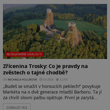
zmizením turistů? Ti, kteří se nebojí, nás mohou
následovat. Vstupujeme na pláž Dumas ve městě
Surat. Gu
NEOBJASNĚNÉ UDÁLOSTI
Zřícenina Trosky: Co je pravdy na
zvěstech o tajné chodbě?
OD
MICHAELA HOLUBOVÁ
5.8.2026
3.2TIS
„Budeš se smažit v horoucích peklech!“ povykuje
Markéta na o dvě generace mladší Barboru. Ta jí
za chvíli slovní palbu opětuje. První je zarytá
katolička, druhá přesvědčená kališnice. A každá z
ZOBRAZIT VÍCE
nich se usídlí na jedné z věží slavného hradu