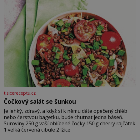
tisicereceptu.cz
Čočkový salát se šunkou
Je lehký, zdravý, a když si k němu dáte opečený chléb
nebo čerstvou bagetku, bude chutnat jedna báseň.
Suroviny 250 g vaší oblíbené čočky 150 g cherry rajčátek
1 velká červená cibule 2 lžíce