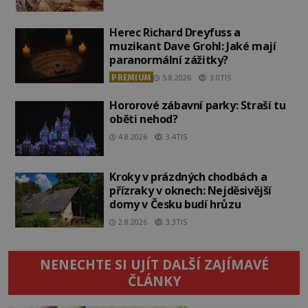
Herec Richard Dreyfuss a
muzikant Dave Grohl: Jaké mají
paranormální zážitky?
PREMIUM
5.8.2026
3.0TIS
Hororové zábavní parky: Straší tu
oběti nehod?
4.8.2026
3.4TIS
Kroky v prázdných chodbách a
přízraky v oknech: Nejděsivější
domy v Česku budí hrůzu
2.8.2026
3.3TIS
NENECHTE SI UJÍT DALŠÍ ZAJÍMAVÉ
ČLÁNKY