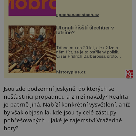
program se odehraje na Karlově a
Husově náměstí. Návštěvníci se
mohou těšit na víno, burčák, pes...
epochanacestach.cz
Utonuli říšští šlechtici v
latríně?
Táhne mu na 20 let, ale už lze o
něm říct, že je to ostřílený politik.
Císař Fridrich Barbarossa proto
posílá svého syna a dědice Jindřicha
VI. do Erfurtu, aby se stal
prostředníkem při řešení sporu m...
historyplus.cz
Jsou zde podzemní jeskyně, do kterých se
nešťastníci propadnou a zmizí navždy? Realita
je patrně jiná. Nabízí konkrétní vysvětlení, aniž
by však objasnila, kde jsou ty celé zástupy
pohřešovaných… Jaké je tajemství Vražedné
hory?