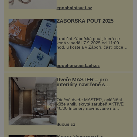
si vyžádal dva roky vývoje a chlubí
se ručně šitou hovězí kůží a
epochalnisvet.cz
kovový...
ZÁBOŘSKÁ POUŤ 2025
Tradiční Zábořská pouť, která se
koná v neděli 7.9.2025 od 11:00
hod. u kostela v Záboří, části obce
Kly u Mělníka. V programu naleznete
komentovanou prohlídku kostela,
dobovou hudbu, řemesla, atrakce...
epochanacestach.cz
Dveře MASTER – pro
interiéry navržené s
rozumem i vášní!
Otočné dveře MASTER, opláštění
kůže antik, skrytá zárubeň AKTIVE
40/00 Interiéry navrhované na
zakázku často vyžadují atypické
rozměry nejen nábytku, ale i
otvorových prvků. Technické zázemí
iluxus.cz
dnes umož...