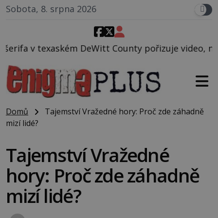
Sobota, 8. srpna 2026
Witt County pořizuje video, na kterém před jeho voz
Domů
Tajemství Vražedné hory: Proč zde záhadně
mizí lidé?
Tajemství Vražedné
hory: Proč zde záhadně
mizí lidé?