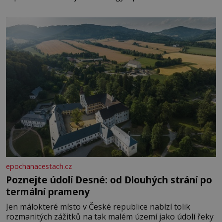
paměti lovíte název knížky, kterou jste nedávno přečetli.
Je to opravdu tak, s věkem jako kdyby se paměť
rozhodla stávkovat. Cvičte
epochanacestach.cz
Poznejte údolí Desné: od Dlouhých strání po
termální prameny
Jen málokteré místo v České republice nabízí tolik
rozmanitých zážitků na tak malém území jako údolí řeky