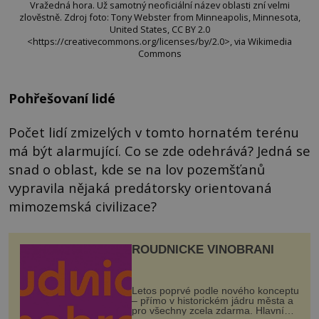
Vražedná hora. Už samotný neoficiální název oblasti zní velmi
zlověstně. Zdroj foto: Tony Webster from Minneapolis, Minnesota,
United States, CC BY 2.0
<https://creativecommons.org/licenses/by/2.0>, via Wikimedia
Commons
Pohřešovaní lidé
Počet lidí zmizelých v tomto hornatém terénu
má být alarmující. Co se zde odehrává? Jedná se
snad o oblast, kde se na lov pozemšťanů
vypravila nějaká predátorsky orientovaná
mimozemská civilizace?
ROUDNICKÉ VINOBRANÍ
Letos poprvé podle nového konceptu
– přímo v historickém jádru města a
pro všechny zcela zdarma. Hlavní