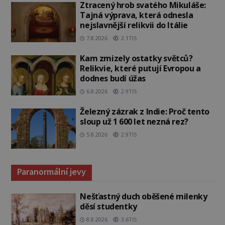
Ztracený hrob svatého Mikuláše:
Tajná výprava, která odnesla
nejslavnější relikvii do Itálie
7.8.2026
2.1TIS
Kam zmizely ostatky světců?
Relikvie, které putují Evropou a
dodnes budí úžas
6.8.2026
2.9TIS
Železný zázrak z Indie: Proč tento
sloup už 1 600 let nezná rez?
5.8.2026
2.9TIS
Paranormální jevy
Nešťastný duch oběšené milenky
děsí studentky
8.8.2026
3.6TIS