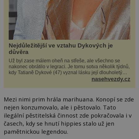
Nejdůležitější ve vztahu Dykových je
důvěra
Už byl zase málem oheň na střeše, ale všechno se
nakonec obrátilo v legraci. Je tomu sotva několik týdnů,
kdy Tatianě Dykové (47) vyznal lásku její dlouholetý
kolega a kamarád. Lidé si hned mysleli, ž...
nasehvezdy.cz
Mezi nimi prim hrála marihuana. Konopí se zde
nejen konzumovalo, ale i pěstovalo. Tato
ilegální pěstitelská činnost zde pokračovala i v
časech, kdy se hnutí hippies stalo už jen
pamětnickou legendou.