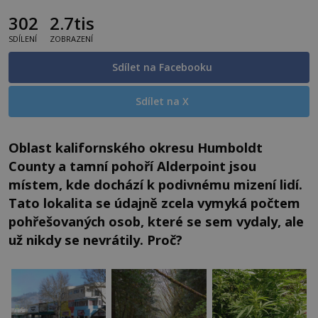
302
2.7tis
SDÍLENÍ
ZOBRAZENÍ
Sdílet na Facebooku
Sdílet na X
Oblast kalifornského okresu Humboldt
County a tamní pohoří Alderpoint jsou
místem, kde dochází k podivnému mizení lidí.
Tato lokalita se údajně zcela vymyká počtem
pohřešovaných osob, které se sem vydaly, ale
už nikdy se nevrátily. Proč?