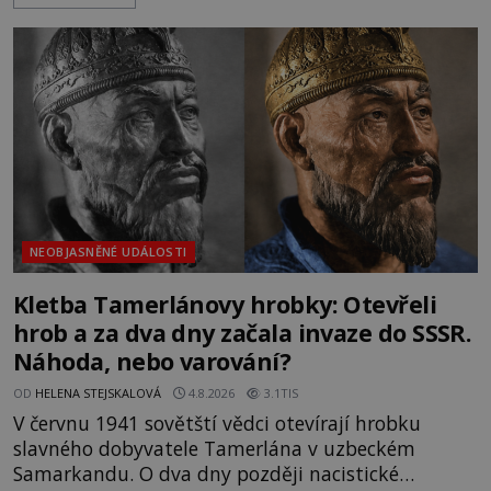
Trosky. Šlechtic Ota IV. z Bergova (1399–1452) patří
mezi vůdce protihusitského boje. Za manželku má
skutečně jistou
NEOBJASNĚNÉ UDÁLOSTI
Kletba Tamerlánovy hrobky: Otevřeli
hrob a za dva dny začala invaze do SSSR.
Náhoda, nebo varování?
OD
HELENA STEJSKALOVÁ
4.8.2026
3.1TIS
V červnu 1941 sovětští vědci otevírají hrobku
slavného dobyvatele Tamerlána v uzbeckém
Samarkandu. O dva dny později nacistické