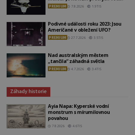
PREMIUM
7.8.2026
1.9TIS
Podivné události roku 2023: Jsou
Američané v obležení UFO?
PREMIUM
27.7.2026
3.5TIS
Nad australským městem
„tančila“ záhadná světla
PREMIUM
4.7.2026
3.4TIS
Záhady historie
Ayia Napa: Kyperské vodní
monstrum s mírumilovnou
povahou
7.8.2026
4.6TIS