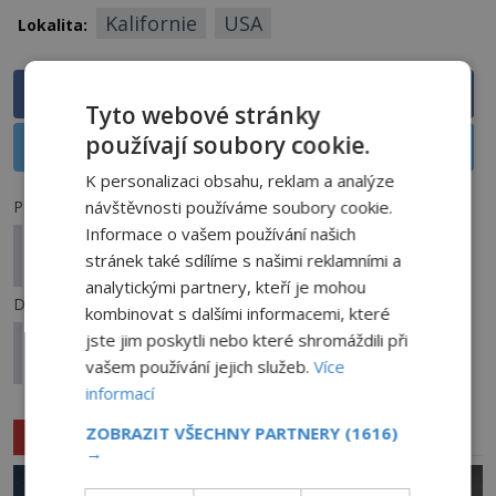
Kalifornie
USA
Lokalita:
Sdílet na Facebooku
Tyto webové stránky
používají soubory cookie.
Sdílet na X
K personalizaci obsahu, reklam a analýze
Předchozí článek
návštěvnosti používáme soubory cookie.
Informace o vašem používání našich
Kameny Eleanor Dare: Objasní záhadu zániku
stránek také sdílíme s našimi reklamními a
první britské kolonie v Severní Americe?
analytickými partnery, kteří je mohou
Další článek
kombinovat s dalšími informacemi, které
Tajuplné poklady Severní Ameriky. Kde se ukrývá
jste jim poskytli nebo které shromáždili při
nepředstavitelné bohatství?
vašem používání jejich služeb.
Více
informací
Související články
ZOBRAZIT VŠECHNY PARTNERY
(1616)
→