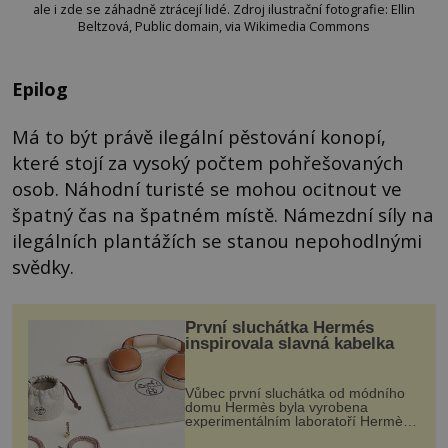
ale i zde se záhadně ztrácejí lidé. Zdroj ilustrační fotografie: Ellin
Beltzová, Public domain, via Wikimedia Commons
Epilog
Má to být právě ilegální pěstování konopí,
které stojí za vysoký počtem pohřešovaných
osob. Náhodní turisté se mohou ocitnout ve
špatný čas na špatném místě. Námezdní síly na
ilegálních plantážích se stanou nepohodlnými
svědky.
První sluchátka Hermés
inspirovala slavná kabelka
Vůbec první sluchátka od módního
domu Hermès byla vyrobena
experimentálním laboratoří Hermès
Ateliers Horizons. Elegantní gadget