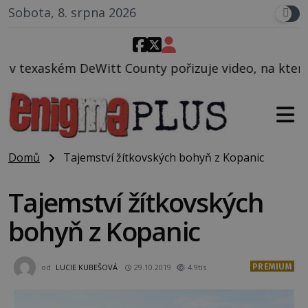
Sobota, 8. srpna 2026
ounty pořizuje video, na kterém před jeho vozem po 
Domů
Tajemství žítkovských bohyň z Kopanic
Tajemství žítkovských
bohyň z Kopanic
PREMIUM
od
LUCIE KUBEŠOVÁ
29.10.2019
4.9tis