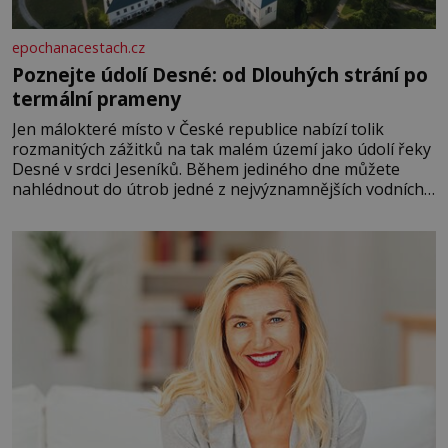
epochanacestach.cz
Poznejte údolí Desné: od Dlouhých strání po
termální prameny
Jen málokteré místo v České republice nabízí tolik
rozmanitých zážitků na tak malém území jako údolí řeky
Desné v srdci Jeseníků. Během jediného dne můžete
nahlédnout do útrob jedné z nejvýznamnějších vodních
elektráren v Evropě, vydat se na horské hřebeny, projet
se na koloběžce a den zakončit poznáváním památek ve
Velkých Losinách nebo v termálním