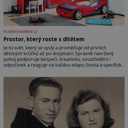
rezidenceonline.cz
Prostor, který roste s dítětem
Je to svět, který se vyvíjí a proměňuje od prvních
dětských krůčků až po dospívání. Správně navržený
pokoj podporuje bezpečí, kreativitu, soustředění i
odpočinek a reaguje na každou etapu života a specifické
potřeby dítěte. Pro nejmenší je klíčová jednoduchost,
měkkost a bezpečí, proto by pokoj miminka měl působit
především klidně a útulně. Předškolní věk je