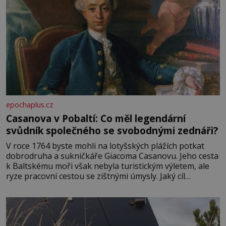
epochaplus.cz
Casanova v Pobaltí: Co měl legendární
svůdník společného se svobodnými zednáři?
V roce 1764 byste mohli na lotyšských plážích potkat
dobrodruha a sukničkáře Giacoma Casanovu. Jeho cesta
k Baltskému moři však nebyla turistickým výletem, ale
ryze pracovní cestou se zištnými úmysly. Jaký cíl
Casanova sledoval, když se například procházel uličkami
lotyšské Rigy? Casanova v Pobaltí kontaktoval tamní
zednářské lóže. Nebyl v této oblasti žádným nováčkem,
protože do zednářské