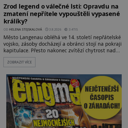
Zrod legend o válečné lsti: Opravdu na
zmatení nepřítele vypouštěli vypasené
králíky?
OD
HELENA STEJSKALOVÁ
3.8.2026
3.4TIS
Město Langenau obléhá ve 14. století nepřátelské
vojsko, zásoby docházejí a obránci stojí na pokraji
kapitulace. Přesto nakonec zvítězí chytrost nad
hrubou silou. Podle staré německé legendy vypustí
ZOBRAZIT VÍCE
obyvatelé za hradby dobře živeného králíka, aby
nepřítele přesvědčili, že uvnitř města je jídla stále
dost. Čas pracuje pro obléhatele. Ve městě ubývají
zásoby a každý den znamená další porci strádá