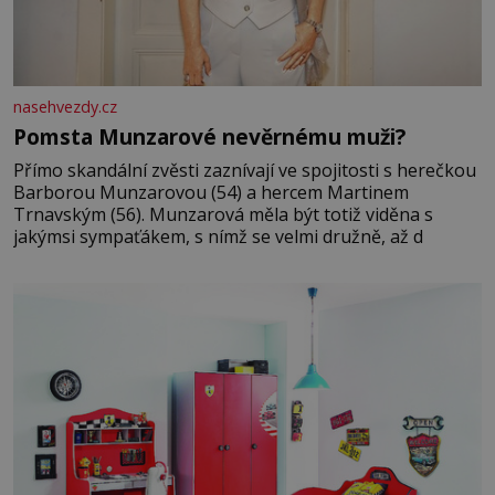
nasehvezdy.cz
Pomsta Munzarové nevěrnému muži?
Přímo skandální zvěsti zaznívají ve spojitosti s herečkou
Barborou Munzarovou (54) a hercem Martinem
Trnavským (56). Munzarová měla být totiž viděna s
jakýmsi sympaťákem, s nímž se velmi družně, až d