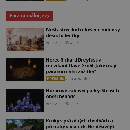
Paranormální jevy
Nešťastný duch oběšené milenky
děsí studentky
8.8.2026
4.2TIS
Herec Richard Dreyfuss a
muzikant Dave Grohl: Jaké mají
paranormální zážitky?
PREMIUM
5.8.2026
3.1TIS
Hororové zábavní parky: Straší tu
oběti nehod?
4.8.2026
3.5TIS
Kroky v prázdných chodbách a
přízraky v oknech: Nejděsivější