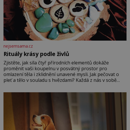
nejsemsama.cz
Rituály krásy podle živlů
Zjistěte, jak síla čtyř přírodních elementů dokáže
proměnit vaši koupelnu v posvátný prostor pro
omlazení těla i zklidnění unavené mysli. Jak pečovat o
pleť a tělo v souladu s hvězdami? Každá z nás v sobě
nese otisk vesmíru, který se projevuje nejen v naší
povaze, ale i v potřebách naší pokožky. Ohnivá znamení
Ženy narozené ve znamení Berana, Lva a Střelce v sobě
nesou žár, odvahu a neutuchající elán. Vaše