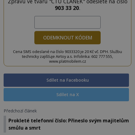
Zprávu ve tvaru "CTU CLANEK" odešlete na číslo
903 33 20
.
ODEMKNOUT KÓDEM
Cena SMS odeslané na číslo 9033320 je 20 Kč vč. DPH. Službu
technicky zajišťuje Airtoy a.s. Infolinka: 602 777 555,
www.platmobilem.cz
Sdílet na Facebooku
Sdílet na X
Předchozí článek
Prokleté telefonní číslo: Přineslo svým majitelům
smůlu a smrt