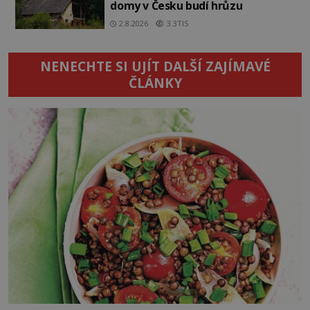
domy v Česku budí hrůzu
2.8.2026
3.3TIS
NENECHTE SI UJÍT DALŠÍ ZAJÍMAVÉ
ČLÁNKY