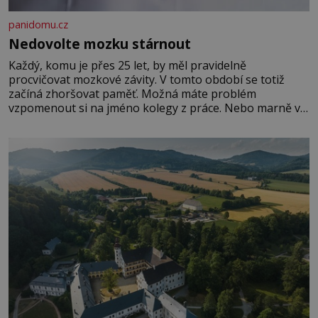
panidomu.cz
Nedovolte mozku stárnout
Každý, komu je přes 25 let, by měl pravidelně
procvičovat mozkové závity. V tomto období se totiž
začíná zhoršovat paměť. Možná máte problém
vzpomenout si na jméno kolegy z práce. Nebo marně v
paměti lovíte název knížky, kterou jste nedávno přečetli.
Je to opravdu tak, s věkem jako kdyby se paměť
rozhodla stávkovat. Cvičte