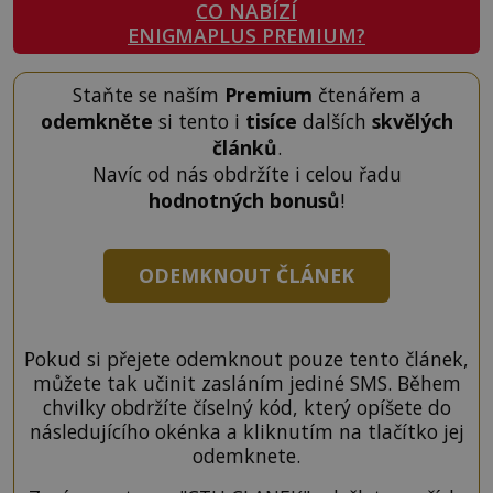
CO NABÍZÍ
ENIGMAPLUS PREMIUM?
Staňte se naším
Premium
čtenářem a
odemkněte
si tento i
tisíce
dalších
skvělých
článků
.
Navíc od nás obdržíte i celou řadu
hodnotných bonusů
!
ODEMKNOUT ČLÁNEK
Pokud si přejete odemknout pouze tento článek,
můžete tak učinit zasláním jediné SMS. Během
chvilky obdržíte číselný kód, který opíšete do
následujícího okénka a kliknutím na tlačítko jej
odemknete.