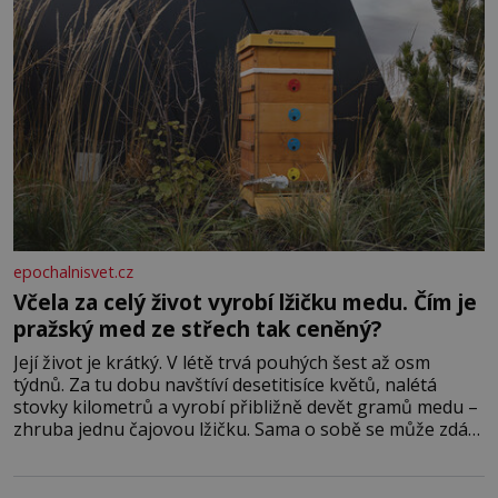
epochalnisvet.cz
Včela za celý život vyrobí lžičku medu. Čím je
pražský med ze střech tak ceněný?
Její život je krátký. V létě trvá pouhých šest až osm
týdnů. Za tu dobu navštíví desetitisíce květů, nalétá
stovky kilometrů a vyrobí přibližně devět gramů medu –
zhruba jednu čajovou lžičku. Sama o sobě se může zdát
bezvýznamná. Teprve když se spojí s dalšími desítkami
tisíc příslušnic svého včelstva, vznikne jeden z
nejdokonalejších organismů