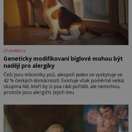
21stoleti.cz
Geneticky modifikovaní bíglové mohou být
nadějí pro alergiky
Češi jsou milovníky psů, alespoň jeden se vyskytuje ve
42 % českých domácností. Existuje však poměrně velká
skupina lidí, kteří by si psa rádi pořídili, ale nemohou,
protože jsou alergičtí. Jejich imu