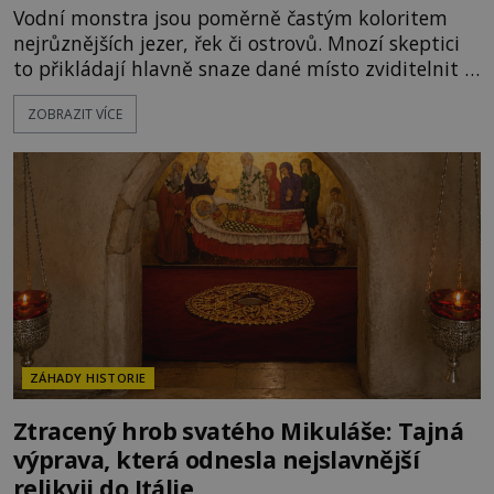
Vodní monstra jsou poměrně častým koloritem
nejrůznějších jezer, řek či ostrovů. Mnozí skeptici
to přikládají hlavně snaze dané místo zviditelnit a
přitáhnout k němu pozornost záhadám
ZOBRAZIT VÍCE
nakloněných turistů. Je to také případ kyperského
tvora jménem Ayia Napa? Nebo se může za
legendami o něm ukrývat nějaký pravdivý základ?
V blízkosti Mysu Greco, jak se přez
ZÁHADY HISTORIE
Ztracený hrob svatého Mikuláše: Tajná
výprava, která odnesla nejslavnější
relikvii do Itálie