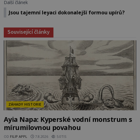
Další článek
Jsou tajemní leyaci dokonalejší formou upírů?
Související články
ZÁHADY HISTORIE
Ayia Napa: Kyperské vodní monstrum s
mírumilovnou povahou
OD
FILIP APPL
7.8.2026
5.0TIS