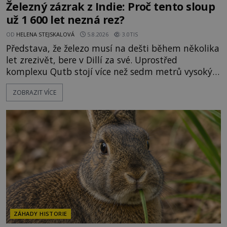
Železný zázrak z Indie: Proč tento sloup
už 1 600 let nezná rez?
OD
HELENA STEJSKALOVÁ
5.8.2026
3.0TIS
Představa, že železo musí na dešti během několika
let zrezivět, bere v Dillí za své. Uprostřed
komplexu Qutb stojí více než sedm metrů vysoký
železný sloup, který už přibližně 1 600 let odolává
ZOBRAZIT VÍCE
počasí s jen nepatrnými stopami koroze. Jeho
mimořádná trvanlivost dlouho živí legendy o
ztracených technologiích či tajemných
materiálech. Moderní metalurgie však ukazuje, že
skutečné vysvětlení je ješt
ZÁHADY HISTORIE