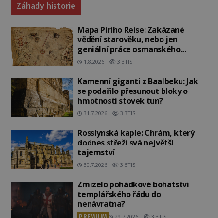
Záhady historie
Mapa Piriho Reise: Zakázané
vědění starověku, nebo jen
geniální práce osmanského
admirála?
1.8.2026
3.3TIS
Kamenní giganti z Baalbeku: Jak
se podařilo přesunout bloky o
hmotnosti stovek tun?
31.7.2026
3.3TIS
Rosslynská kaple: Chrám, který
dodnes střeží svá největší
tajemství
30.7.2026
3.5TIS
Zmizelo pohádkové bohatství
templářského řádu do
nenávratna?
PREMIUM
29.7.2026
3.3TIS