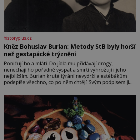
historyplus.cz
Kněz Bohuslav Burian: Metody StB byly horší
než gestapácké trýznění
Ponižují ho a mlátí. Do jídla mu přidávají drogy,
nenechají ho pořádně vyspat a smrtí vyhrožují i jeho
nejbližším. Burian kruté týrání nevydrží a estébákům
podepíše všechno, co po něm chtějí. Svým podpisem jim
potvrdí také to, že na něj během výslechů nikdo nevyvíjel
fyzický ani psychický nátlak. Syn brněnského řezníka
chce být knězem a