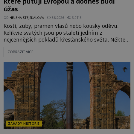
které putují Evropou a dodnes budí
úžas
OD
HELENA STEJSKALOVÁ
6.8.2026
3.0TIS
Kosti, zuby, pramen vlasů nebo kousky oděvu.
Relikvie svatých jsou po staletí jedním z
nejcennějších pokladů křesťanského světa. Některé
mají pečlivě doloženou historii, jiné provází
ZOBRAZIT VÍCE
záhady, krádeže i nečekané objevy. Jejich osudy
připomínají dobrodružné romány, přesto se opírají
o skutečné historické události. Ve středověké
Evropě mají relikvie mimořádnou hodnotu. Nejsou
jen předmětem úcty
ZÁHADY HISTORIE