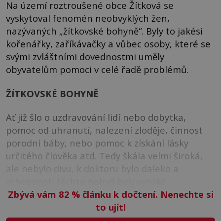
Na území roztroušené obce Žítková se
vyskytoval fenomén neobvyklých žen,
nazývaných „žítkovské bohyně“. Byly to jakési
kořenářky, zaříkávačky a vůbec osoby, které se
svými zvláštními dovednostmi uměly
obyvatelům pomoci v celé řadě problémů.
ŽÍTKOVSKÉ BOHYNĚ
Ať již šlo o uzdravování lidí nebo dobytka,
pomoc od uhranutí, nalezení zloděje, činnost
porodní báby, nebo pomoc k získání lásky
určitého člověka atd. Tedy škála velmi široká,
ale nebylo divu, k doktoru bylo daleko a
schopnosti těchto bohyň byly vysoké.
Zbývá vám 82
%
článku k dočtení. Nenechte si
to ujít!