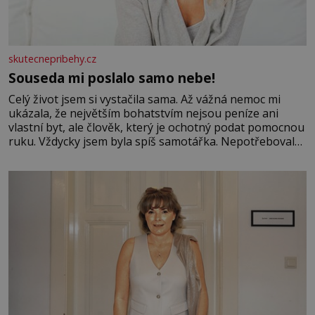
skutecnepribehy.cz
Souseda mi poslalo samo nebe!
Celý život jsem si vystačila sama. Až vážná nemoc mi
ukázala, že největším bohatstvím nejsou peníze ani
vlastní byt, ale člověk, který je ochotný podat pomocnou
ruku. Vždycky jsem byla spíš samotářka. Nepotřebovala
jsem kolem sebe partu kamarádek ani partnera. Stačily
mi knihy, práce a hlavně klid. Hned po studiích jsem
odešla z rodného města,