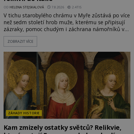
OD
HELENA STEJSKALOVÁ
7.8.2026
2.4TIS
V tichu starobylého chrámu v Myře zůstává po více
než sedm století hrob muže, kterému se připisují
zázraky, pomoc chudým i záchrana námořníků v
bouřích. Pak ale přichází rok 1087 a klidné místo
ZOBRAZIT VÍCE
se mění v dějiště podivné noční výpravy. Skupina
italských námořníků otevírá hrob svatého
Mikuláše a odváží jeho ostatky přes moře do Bari.
Je to zbožná záchrana před nebezpečím, nebo
promyšlená krádež,
ZÁHADY HISTORIE
Kam zmizely ostatky světců? Relikvie,