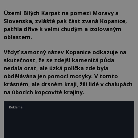
Území Bílých Karpat na pomezí Moravy a
Slovenska, zvláště pak část zvaná Kopanice,
patřila dříve k velmi chudým a izolovaným
oblastem.
Vždyť samotný název Kopanice odkazuje na
skutečnost, že se zdejší kamenitá půda
nedala orat, ale úzká políčka zde byla
obdělávána jen pomocí motyky. V tomto
krásném, ale drsném kraji, žili lidé v chalupách
na úbocích kopcovité krajiny.
Reklama