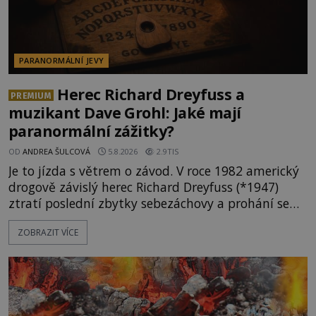
PARANORMÁLNÍ JEVY
Herec Richard Dreyfuss a
PREMIUM
muzikant Dave Grohl: Jaké mají
paranormální zážitky?
OD
ANDREA ŠULCOVÁ
5.8.2026
2.9TIS
Je to jízda s větrem o závod. V roce 1982 americký
drogově závislý herec Richard Dreyfuss (*1947)
ztratí poslední zbytky sebezáchovy a prohání se
po silnicích ve svém mercedesu jako utržený ze
ZOBRAZIT VÍCE
řetězu. Vše vyvrcholí katastrofou, když to Dreyfuss
napálí v plné rychlosti do stromu! Policie ve vraku
následně nalezne schovaný kokain. Tímto
momentem se slavnému