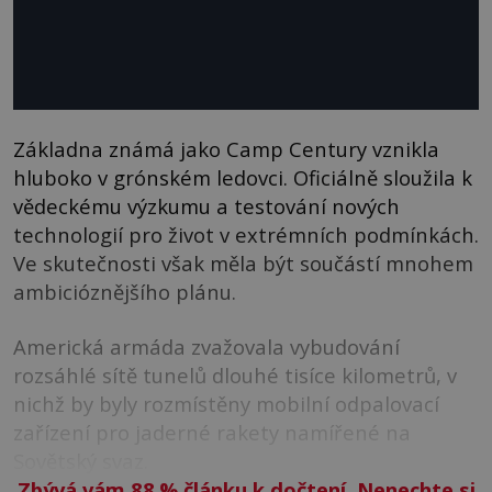
Základna známá jako Camp Century vznikla
hluboko v grónském ledovci. Oficiálně sloužila k
vědeckému výzkumu a testování nových
technologií pro život v extrémních podmínkách.
Ve skutečnosti však měla být součástí mnohem
ambicióznějšího plánu.
Americká armáda zvažovala vybudování
rozsáhlé sítě tunelů dlouhé tisíce kilometrů, v
nichž by byly rozmístěny mobilní odpalovací
zařízení pro jaderné rakety namířené na
Sovětský svaz.
Zbývá vám 88
%
článku k dočtení. Nenechte si