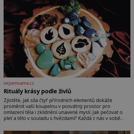
nejsemsama.cz
Rituály krásy podle živlů
Zjistěte, jak síla čtyř přírodních elementů dokáže
proměnit vaši koupelnu v posvátný prostor pro
omlazení těla i zklidnění unavené mysli. Jak pečovat o
pleť a tělo v souladu s hvězdami? Každá z nás v sobě
nese otisk vesmíru, který se projevuje nejen v naší
povaze, ale i v potřebách naší pokožky. Ohnivá znamení