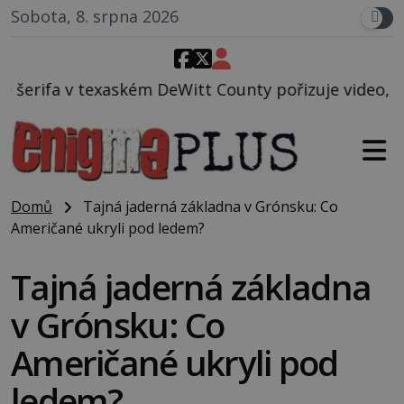
Sobota, 8. srpna 2026
eWitt County pořizuje video, na kterém před jeho vo
Domů
Tajná jaderná základna v Grónsku: Co
Američané ukryli pod ledem?
Tajná jaderná základna
v Grónsku: Co
Američané ukryli pod
ledem?