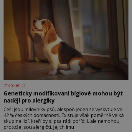
Ženy narozené ve znamení Berana, Lva a Střelce v sobě
nesou žár, odvahu a neutuchající elán. Vaše
21stoleti.cz
Geneticky modifikovaní bíglové mohou být
nadějí pro alergiky
Češi jsou milovníky psů, alespoň jeden se vyskytuje ve
42 % českých domácností. Existuje však poměrně velká
skupina lidí, kteří by si psa rádi pořídili, ale nemohou,
protože jsou alergičtí. Jejich imu