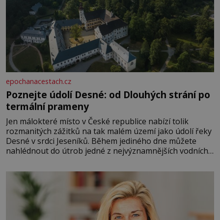
epochanacestach.cz
Poznejte údolí Desné: od Dlouhých strání po
termální prameny
Jen málokteré místo v České republice nabízí tolik
rozmanitých zážitků na tak malém území jako údolí řeky
Desné v srdci Jeseníků. Během jediného dne můžete
nahlédnout do útrob jedné z nejvýznamnějších vodních
elektráren v Evropě, vydat se na horské hřebeny, projet
se na koloběžce a den zakončit poznáváním památek ve
Velkých Losinách nebo v termálním