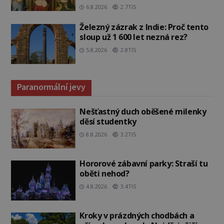
6.8.2026
2.7TIS
Železný zázrak z Indie: Proč tento
sloup už 1 600 let nezná rez?
5.8.2026
2.8TIS
Paranormální jevy
Nešťastný duch oběšené milenky
děsí studentky
8.8.2026
3.2TIS
Hororové zábavní parky: Straší tu
oběti nehod?
4.8.2026
3.4TIS
Kroky v prázdných chodbách a