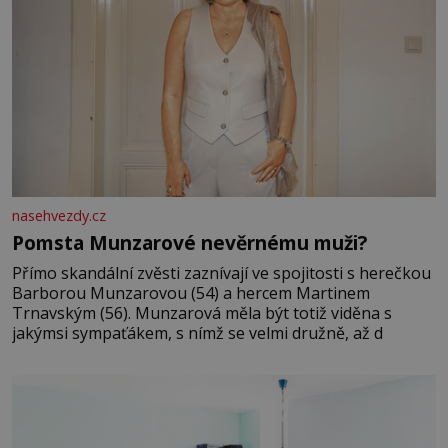
nasehvezdy.cz
Pomsta Munzarové nevěrnému muži?
Přímo skandální zvěsti zaznívají ve spojitosti s herečkou
Barborou Munzarovou (54) a hercem Martinem
Trnavským (56). Munzarová měla být totiž viděna s
jakýmsi sympaťákem, s nímž se velmi družně, až d