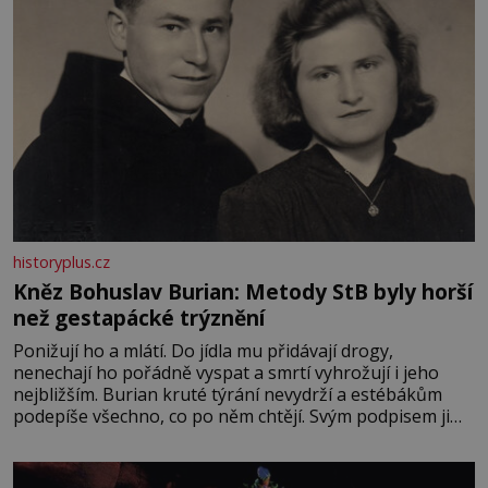
historyplus.cz
Kněz Bohuslav Burian: Metody StB byly horší
než gestapácké trýznění
Ponižují ho a mlátí. Do jídla mu přidávají drogy,
nenechají ho pořádně vyspat a smrtí vyhrožují i jeho
nejbližším. Burian kruté týrání nevydrží a estébákům
podepíše všechno, co po něm chtějí. Svým podpisem jim
potvrdí také to, že na něj během výslechů nikdo nevyvíjel
fyzický ani psychický nátlak. Syn brněnského řezníka
chce být knězem a