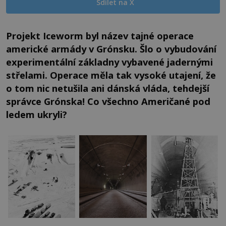
Sdílet na X
Projekt Iceworm byl název tajné operace
americké armády v Grónsku. Šlo o vybudování
experimentální základny vybavené jadernými
střelami. Operace měla tak vysoké utajení, že
o tom nic netušila ani dánská vláda, tehdejší
správce Grónska! Co všechno Američané pod
ledem ukryli?