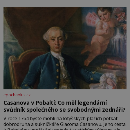
epochaplus.cz
Casanova v Pobaltí: Co měl legendární
svůdník společného se svobodnými zednáři?
V roce 1764 byste mohli na lotyšských plážích potkat
dobrodruha a sukničkáře Giacoma Casanovu. Jeho cesta