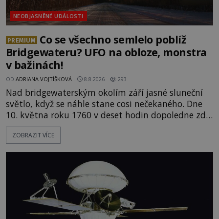
NEOBJASNĚNÉ UDÁLOSTI
Co se všechno semlelo poblíž
PREMIUM
Bridgewateru? UFO na obloze, monstra
v bažinách!
OD
ADRIANA VOJTÍŠKOVÁ
8.8.2026
293
Nad bridgewaterským okolím září jasné sluneční
světlo, když se náhle stane cosi nečekaného. Dne
10. května roku 1760 v deset hodin dopoledne zde
dojde k vůbec prvnímu historicky doloženému
ZOBRAZIT VÍCE
přeletu UFO. Podle záznamů vyzařuje takové
světlo, že vypadá jako „koule hořícího ohně“. Jde
jen o nějaký optický klam, nebo se zde skutečně
právě vznáší mimozemská loď