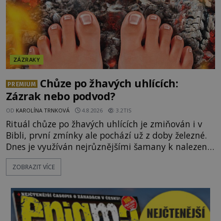
ZÁZRAKY
Chůze po žhavých uhlících:
PREMIUM
Zázrak nebo podvod?
OD
KAROLÍNA TRNKOVÁ
4.8.2026
3.2TIS
Rituál chůze po žhavých uhlících je zmiňován i v
Bibli, první zmínky ale pochází už z doby železné.
Dnes je využíván nejrůznějšími šamany k nalezení
spirituální síly či vnitřního klidu. Jak funguje a proč
ZOBRAZIT VÍCE
si při něm člověk nepopálí nohy, což bylo
objektivně dokázáno? Je na něm i něco
nadpřirozeného? Histori