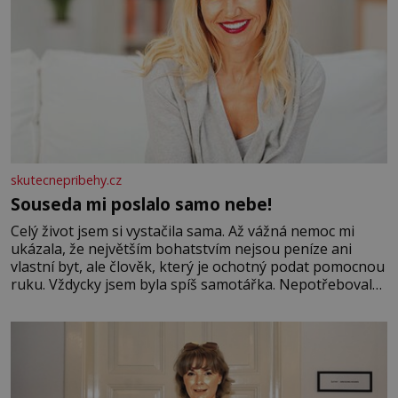
skutecnepribehy.cz
Souseda mi poslalo samo nebe!
Celý život jsem si vystačila sama. Až vážná nemoc mi
ukázala, že největším bohatstvím nejsou peníze ani
vlastní byt, ale člověk, který je ochotný podat pomocnou
ruku. Vždycky jsem byla spíš samotářka. Nepotřebovala
jsem kolem sebe partu kamarádek ani partnera. Stačily
mi knihy, práce a hlavně klid. Hned po studiích jsem
odešla z rodného města,