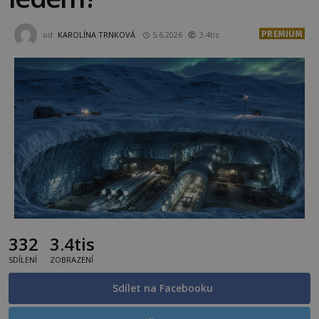
PREMIUM
od
KAROLÍNA TRNKOVÁ
5.6.2026
3.4tis
332
3.4tis
SDÍLENÍ
ZOBRAZENÍ
Sdílet na Facebooku