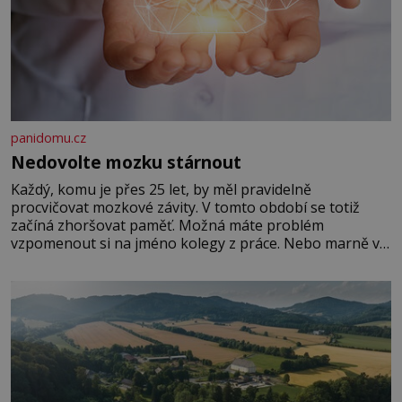
panidomu.cz
Nedovolte mozku stárnout
Každý, komu je přes 25 let, by měl pravidelně
procvičovat mozkové závity. V tomto období se totiž
začíná zhoršovat paměť. Možná máte problém
vzpomenout si na jméno kolegy z práce. Nebo marně v
paměti lovíte název knížky, kterou jste nedávno přečetli.
Je to opravdu tak, s věkem jako kdyby se paměť
rozhodla stávkovat. Cvičte