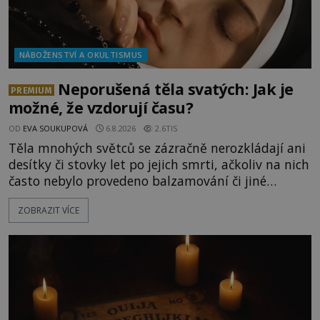
NÁBOŽENSTVÍ A OKULTISMUS
Neporušená těla svatých: Jak je
PREMIUM
možné, že vzdorují času?
OD
EVA SOUKUPOVÁ
6.8.2026
2.6TIS
Těla mnohých světců se zázračně nerozkládají ani
desítky či stovky let po jejich smrti, ačkoliv na nich
často nebylo provedeno balzamování či jiné
pokusy o konzervaci. Neporušené ostatky bývají
ZOBRAZIT VÍCE
považovány za důkaz svatosti zemřelých. Jaké
tajemné síly těla významných náboženských
osobností ochraňují? Na hřbitově u kláštera
Milosrdných