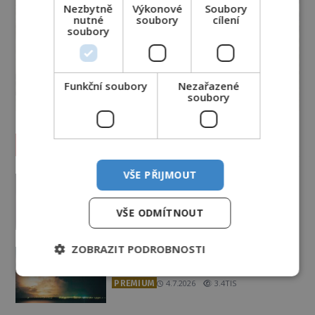
Nezbytně
Výkonové
Soubory
nutné
soubory
cílení
soubory
Funkční soubory
Nezařazené
soubory
Vesmír a technologie
VŠE PŘIJMOUT
Podivné události roku 2023: Jsou
Američané v obležení UFO?
PREMIUM
27.7.2026
3.5TIS
VŠE ODMÍTNOUT
ZOBRAZIT PODROBNOSTI
Nad australským městem
„tančila“ záhadná světla
PREMIUM
4.7.2026
3.4TIS