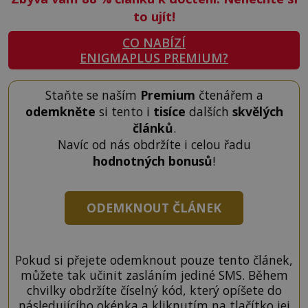
to ujít!
CO NABÍZÍ
ENIGMAPLUS PREMIUM?
Staňte se naším
Premium
čtenářem a
odemkněte
si tento i
tisíce
dalších
skvělých
článků
.
Navíc od nás obdržíte i celou řadu
hodnotných bonusů
!
ODEMKNOUT ČLÁNEK
Pokud si přejete odemknout pouze tento článek,
můžete tak učinit zasláním jediné SMS. Během
chvilky obdržíte číselný kód, který opíšete do
následujícího okénka a kliknutím na tlačítko jej