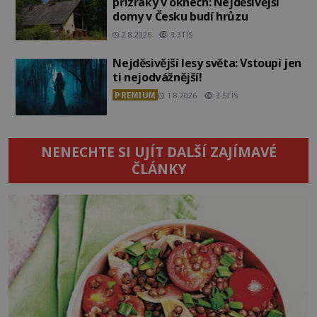
přízraky v oknech: Nejděsivější
domy v Česku budí hrůzu
2.8.2026
3.3TIS
Nejděsivější lesy světa: Vstoupí jen
ti nejodvážnější!
PREMIUM
1.8.2026
3.5TIS
NENECHTE SI UJÍT DALŠÍ ZAJÍMAVÉ
ČLÁNKY