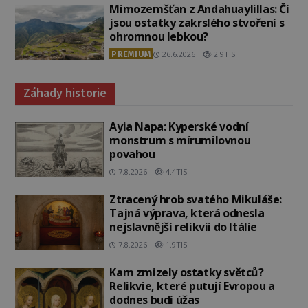
Mimozemšťan z Andahuaylillas: Čí
jsou ostatky zakrslého stvoření s
ohromnou lebkou?
PREMIUM
26.6.2026
2.9TIS
Záhady historie
Ayia Napa: Kyperské vodní
monstrum s mírumilovnou
povahou
7.8.2026
4.4TIS
Ztracený hrob svatého Mikuláše:
Tajná výprava, která odnesla
nejslavnější relikvii do Itálie
7.8.2026
1.9TIS
Kam zmizely ostatky světců?
Relikvie, které putují Evropou a
dodnes budí úžas