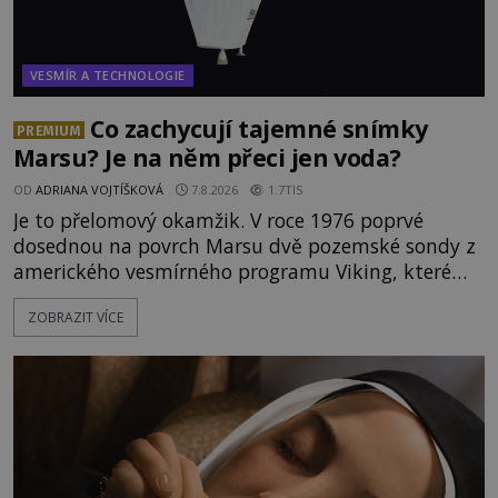
VESMÍR A TECHNOLOGIE
Co zachycují tajemné snímky
PREMIUM
Marsu? Je na něm přeci jen voda?
OD
ADRIANA VOJTÍŠKOVÁ
7.8.2026
1.7TIS
Je to přelomový okamžik. V roce 1976 poprvé
dosednou na povrch Marsu dvě pozemské sondy z
amerického vesmírného programu Viking, které
jsou schopny pořídit fotografie záhadami
ZOBRAZIT VÍCE
opředené rudé planety. Viking 1 zde zaznamená
něco naprosto nečekaného. V marsovské oblasti
zvané Cydonie totiž zachytí podivný útvar
připomínající lidskou tvář. NASA (Národní úřad