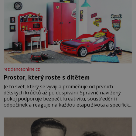
rezidenceonline.cz
Prostor, který roste s dítětem
Je to svět, který se vyvíjí a proměňuje od prvních
dětských krůčků až po dospívání. Správně navržený
pokoj podporuje bezpečí, kreativitu, soustředění i
odpočinek a reaguje na každou etapu života a specifické
potřeby dítěte. Pro nejmenší je klíčová jednoduchost,
měkkost a bezpečí, proto by pokoj miminka měl působit
především klidně a útulně. Předškolní věk je