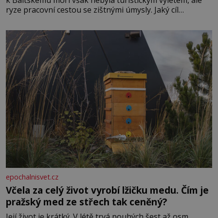
k Baltskému moři však nebyla turistickým výletem, ale
ryze pracovní cestou se zištnými úmysly. Jaký cíl
Casanova sledoval, když se například procházel uličkami
lotyšské Rigy? Casanova v Pobaltí kontaktoval tamní
zednářské lóže. Nebyl v této oblasti žádným nováčkem,
protože do zednářské
epochalnisvet.cz
Včela za celý život vyrobí lžičku medu. Čím je
pražský med ze střech tak ceněný?
Její život je krátký. V létě trvá pouhých šest až osm