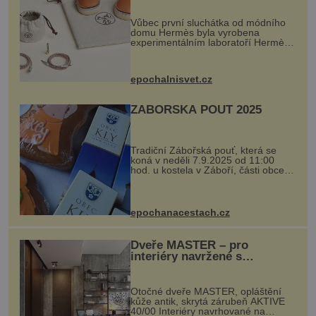
Vůbec první sluchátka od módního
domu Hermès byla vyrobena
experimentálním laboratoří Hermès
Ateliers Horizons. Elegantní gadget
si vyžádal dva roky vývoje a chlubí
se ručně šitou hovězí kůží a
epochalnisvet.cz
kovový...
ZÁBOŘSKÁ POUŤ 2025
Tradiční Zábořská pouť, která se
koná v neděli 7.9.2025 od 11:00
hod. u kostela v Záboří, části obce
Kly u Mělníka. V programu naleznete
komentovanou prohlídku kostela,
dobovou hudbu, řemesla, atrakce...
epochanacestach.cz
Dveře MASTER – pro
interiéry navržené s
rozumem i vášní!
Otočné dveře MASTER, opláštění
kůže antik, skrytá zárubeň AKTIVE
40/00 Interiéry navrhované na