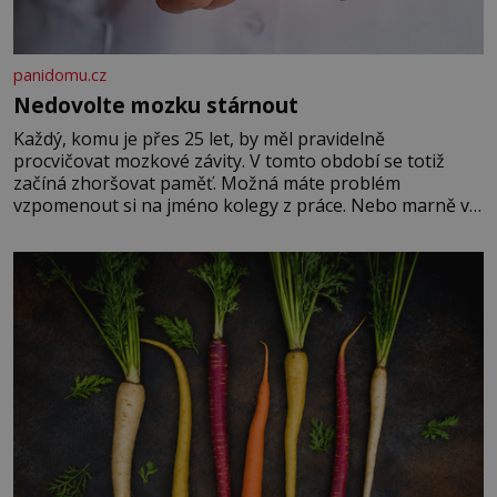
panidomu.cz
Nedovolte mozku stárnout
Každý, komu je přes 25 let, by měl pravidelně
procvičovat mozkové závity. V tomto období se totiž
začíná zhoršovat paměť. Možná máte problém
vzpomenout si na jméno kolegy z práce. Nebo marně v
paměti lovíte název knížky, kterou jste nedávno přečetli.
Je to opravdu tak, s věkem jako kdyby se paměť
rozhodla stávkovat. Cvičte