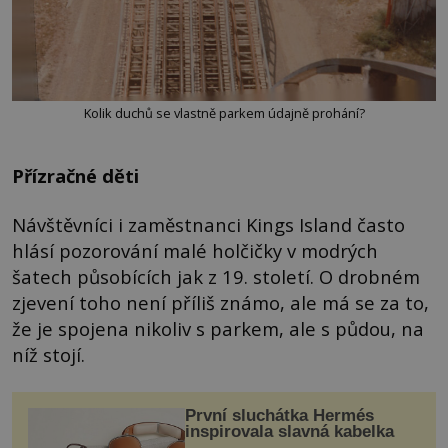
Kolik duchů se vlastně parkem údajně prohání?
Přízračné děti
Návštěvníci i zaměstnanci Kings Island často
hlásí pozorování malé holčičky v modrých
šatech působících jak z 19. století. O drobném
zjevení toho není příliš známo, ale má se za to,
že je spojena nikoliv s parkem, ale s půdou, na
níž stojí.
První sluchátka Hermés
inspirovala slavná kabelka