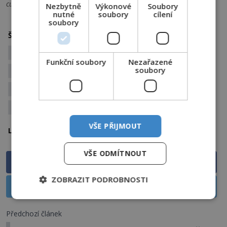
curid=8375923
Nezbytně
Výkonové
Soubory
nutné
soubory
cílení
soubory
duch
duchové
Štítky:
duchové paranormální jevy
nehoda
Funkční soubory
Nezařazené
soubory
neštěstí
paranormal
paranormální jevy
park
přízraky
smrt
tragédie
zábavní park
VŠE PŘIJMOUT
USA
Lokalita:
VŠE ODMÍTNOUT
Sdílet na Facebooku
ZOBRAZIT PODROBNOSTI
Sdílet na X
Předchozí článek