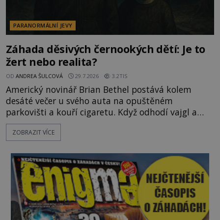
PARANORMÁLNÍ JEVY
Záhada děsivých černookých dětí: Je to
žert nebo realita?
OD
ANDREA ŠULCOVÁ
29.7.2026
3.2TIS
Americký novinář Brian Bethel postává kolem
desáté večer u svého auta na opuštěném
parkovišti a kouří cigaretu. Když odhodí vajgl a
chystá se nastoupit do auta, přijdou k němu dva
ZOBRAZIT VÍCE
mladí chlapci, kterým může být okolo 14 let.
„Pane, byl byste tak laskav a svezl nás domů? Je to
pouhých několik minut od tohoto parkoviště,“
zeptá se suverénně jeden z nich. P