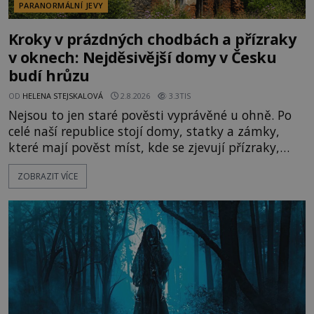
PARANORMÁLNÍ JEVY
Kroky v prázdných chodbách a přízraky
v oknech: Nejděsivější domy v Česku
budí hrůzu
OD
HELENA STEJSKALOVÁ
2.8.2026
3.3TIS
Nejsou to jen staré pověsti vyprávěné u ohně. Po
celé naší republice stojí domy, statky a zámky,
které mají pověst míst, kde se zjevují přízraky,
ozývají nevysvětlitelné zvuky nebo se dějí podivné
ZOBRAZIT VÍCE
jevy. Zatímco historici většinou hledají racionální
vysvětlení, záhadologové upozorňují, že některé
lokality vykazují nápadně podobná svědectví po
celé generace. A právě tato opakující se svědectví
ud