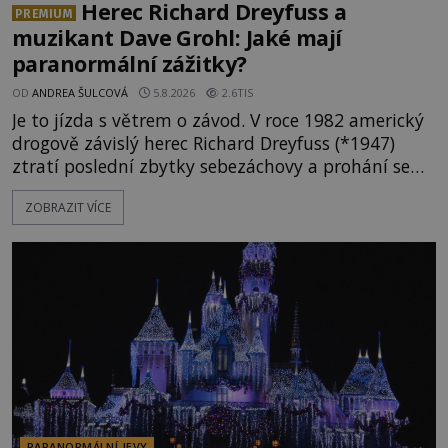
Herec Richard Dreyfuss a
PREMIUM
muzikant Dave Grohl: Jaké mají
paranormální zážitky?
OD
ANDREA ŠULCOVÁ
5.8.2026
2.6TIS
Je to jízda s větrem o závod. V roce 1982 americký
drogově závislý herec Richard Dreyfuss (*1947)
ztratí poslední zbytky sebezáchovy a prohání se
po silnicích ve svém mercedesu jako utržený ze
ZOBRAZIT VÍCE
řetězu. Vše vyvrcholí katastrofou, když to Dreyfuss
napálí v plné rychlosti do stromu! Policie ve vraku
následně nalezne schovaný kokain. Tímto
momentem se slavnému
PARANORMÁLNÍ JEVY