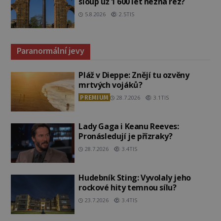
sloup už 1 600 let nezná rez?
5.8.2026
2.5TIS
Paranormální jevy
Pláž v Dieppe: Znějí tu ozvěny
mrtvých vojáků?
PREMIUM
28.7.2026
3.1TIS
Lady Gaga i Keanu Reeves:
Pronásledují je přízraky?
28.7.2026
3.4TIS
Hudebník Sting: Vyvolaly jeho
rockové hity temnou sílu?
23.7.2026
3.4TIS