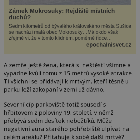
Zámek Mokrosuky: Rejdiště místních
duchů?
Sedm kilometrů od bývalého královského města Sušice
se nachází malá obec Mokrosuky…Málokdo však
zřejmě ví, že v tomto klidném, poměrně řídce
navštěvovaném koutu vesnické Šumavy se nachází
epochalnisvet.cz
několi...
A zemře ještě žena, která si neštěstí všimne a
vypadne kvůli tomu z 15 metrů vysoké atrakce.
Ti všichni se přidávají k mrtvým, kteří těsně u
parku leží zakopaní v zemi už dávno.
Severní cíp parkoviště totiž sousedí s
hřbitovem z poloviny 19. století, v němž
přebývá sedm desítek nebožtíků. Může
negativní aura starého pohřebiště ulpívat na
celém areálu? Přitahuje k sobě další mrtvé?