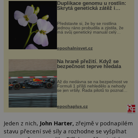
Duplikace genomu u rostlin:
Skrytá genetická zátěž i
evoluční výhoda
Představte si, že by se rostlina
jednou ráno probudila a zjistila, že
má svůj genetický manuál celý
dvakrát. Přesně to se občas v
přírodě stane – a podle nového
výzkumu to může být pro druhy
epochalnisvet.cz
vstupenka...
Na hraně přežití. Když se
bezpečnost teprve hledala
Až do nedávna se na bezpečnost ve
Formuli 1 příliš nehledělo a nehody
se jen vršily. Řada pilotů to poznala
na vlastní kůži, často s trvalými
následky nebo bohužel i ztrátou
života. Dnes nepochopiteln...
epochaplus.cz
Jeden z nich,
John Harter
,
zřejmě v podnapilém
stavu přecení své síly a rozhodne se vyšplhat