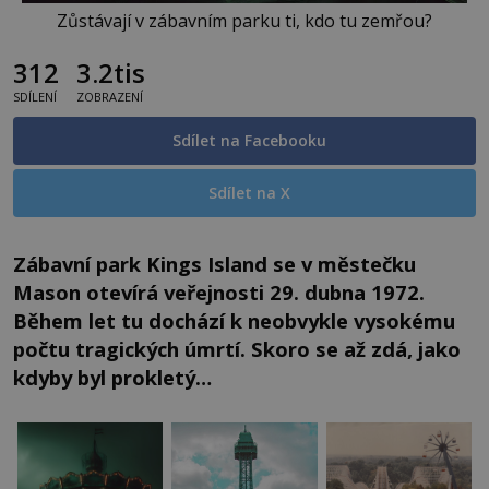
Zůstávají v zábavním parku ti, kdo tu zemřou?
312
3.2tis
SDÍLENÍ
ZOBRAZENÍ
Sdílet na Facebooku
Sdílet na X
Zábavní park Kings Island se v městečku
Mason otevírá veřejnosti 29. dubna 1972.
Během let tu dochází k neobvykle vysokému
počtu tragických úmrtí. Skoro se až zdá, jako
kdyby byl prokletý…