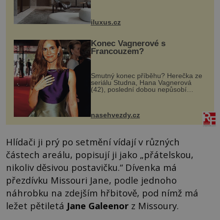
zakázku často vyžadují atypické
rozměry nejen nábytku, ale i
otvorových prvků. Technické zázemí
iluxus.cz
dnes umož...
Konec Vagnerové s
Francouzem?
Smutný konec příběhu? Herečka ze
seriálu Studna, Hana Vagnerová
(42), poslední dobou nepůsobí
nejšťastněji. Ačkoli časy její anorexie
jsou už dávno pryč a opět se pyšnila
ženskými křivkami, najednou s...
nasehvezdy.cz
Hlídači ji prý po setmění vídají v různých
částech areálu, popisují ji jako „přátelskou,
nikoliv děsivou postavičku.“ Dívenka má
přezdívku Missouri Jane, podle jednoho
náhrobku na zdejším hřbitově, pod nímž má
ležet pětiletá
Jane Galeenor
z Missoury.