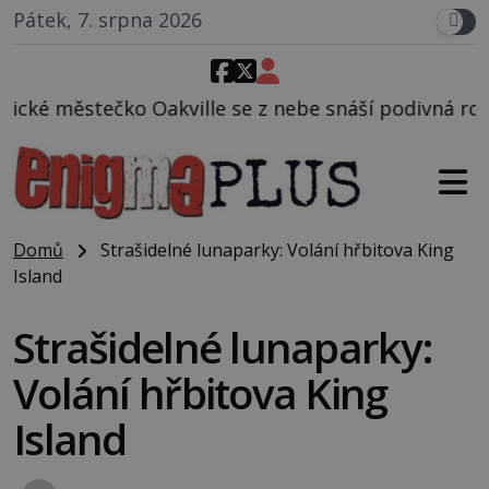
Pátek, 7. srpna 2026
le se z nebe snáší podivná rosolovitá látka neznám
Domů
Strašidelné lunaparky: Volání hřbitova King
Island
Strašidelné lunaparky:
Volání hřbitova King
Island