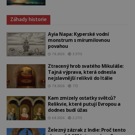
Záhady historie
Ayia Napa: Kyperské vodní
monstrum s mírumilovnou
povahou
7.8.2026
3.3TIS
Ztracený hrob svatého Mikuláše:
Tajná výprava, která odnesla
nejslavnější relikvii do Itálie
7.8.2026
772
Kam zmizely ostatky světců?
Relikvie, které putují Evropou a
dodnes budí úžas
6.8.2026
2.2TIS
Železný zázrak z Indie: Proč tento