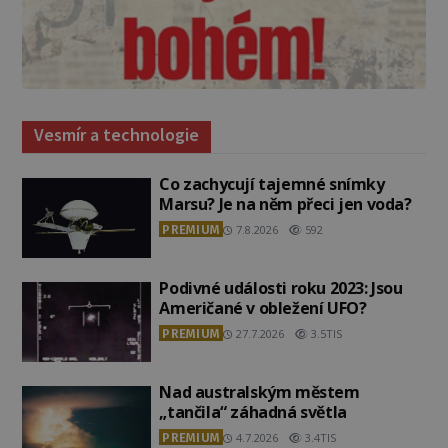
Vesmír a technologie
Co zachycují tajemné snímky
Marsu? Je na něm přeci jen voda?
PREMIUM
7.8.2026
592
Podivné události roku 2023: Jsou
Američané v obležení UFO?
PREMIUM
27.7.2026
3.5TIS
Nad australským městem
„tančila“ záhadná světla
PREMIUM
4.7.2026
3.4TIS