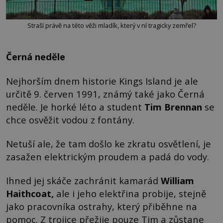
Straší právě na této věži mladík, který v ní tragicky zemřel?
Černá neděle
Nejhorším dnem historie Kings Island je ale
určitě 9. červen 1991, známý také jako Černá
neděle. Je horké léto a student
Tim Brennan
se
chce osvěžit vodou z fontány.
Netuší ale, že tam došlo ke zkratu osvětlení, je
zasažen elektrickým proudem a padá do vody.
Ihned jej skáče zachránit kamarád
William
Haithcoat
,
ale i jeho elektřina probije, stejně
jako pracovníka ostrahy, který přiběhne na
pomoc. Z trojice přežije pouze Tim a zůstane