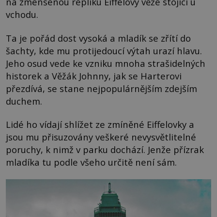
na zmenšenou repliku Eiffelovy věže stojící u
vchodu.
Ta je pořád dost vysoká a mladík se zřítí do
šachty, kde mu protijedoucí výtah urazí hlavu.
Jeho osud vede ke vzniku mnoha strašidelných
historek a Věžák Johnny, jak se Harterovi
přezdívá, se stane nejpopulárnějším zdejším
duchem.
Lidé ho vídají shlížet ze zmíněné Eiffelovky a
jsou mu přisuzovány veškeré nevysvětlitelné
poruchy, k nimž v parku dochází. Jenže přízrak
mladíka tu podle všeho určitě není sám.