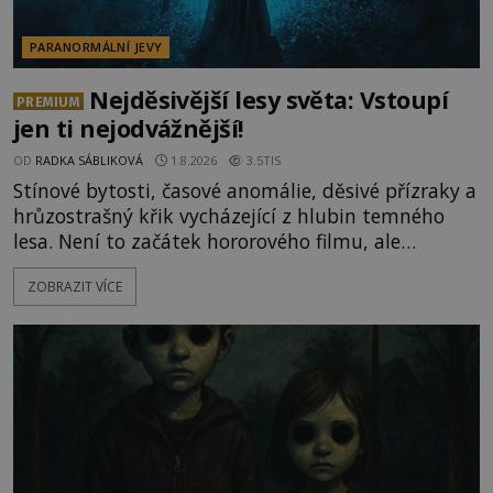
PARANORMÁLNÍ JEVY
Nejděsivější lesy světa: Vstoupí
PREMIUM
jen ti nejodvážnější!
OD
RADKA SÁBLIKOVÁ
1.8.2026
3.5TIS
Stínové bytosti, časové anomálie, děsivé přízraky a
hrůzostrašný křik vycházející z hlubin temného
lesa. Není to začátek hororového filmu, ale
události, které popisují návštěvníci lesů, které jsou
ZOBRAZIT VÍCE
označovány jako nejděsivější na světě. Lidé bydlící
v jejich blízkosti se jim i za bílého dne obloukem
vyhýbají! Už jste o těchto lesích slyšeli? A odvážili
byste se je navštívit? [gallery ids="17