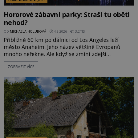
Hororové zábavní parky: Straší tu oběti
nehod?
OD
MICHAELA HOLUBOVÁ
4.8.2026
3.2TIS
Přibližně 60 km po dálnici od Los Angeles leží
město Anaheim. Jeho název většině Evropanů
mnoho neřekne. Ale když se zmíní zdejší
Disneyland, je hned jasno. Zábavní park vyroste na
ZOBRAZIT VÍCE
poklidném místě bývalého sadu pomerančovníků.
Klid tu teď rozhodně nepanuje, park navštíví
kolem 17 000 000 zábavychtivých lidí ročně. A ač je
velká snaha to utajit, někteří z