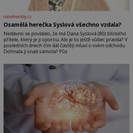
nasehvezdy.cz
Osamělá herečka Syslová všechno vzdala?
Nedávno se povídalo, že má Dana Syslová (80) blízkého
přítele, který je jí oporou. Ale je to ještě vůbec pravda? V
posledních dnech čím dál častěji mluví o svém odchodu.
Dohnala ji snad samota? Půs