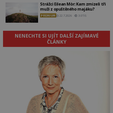
Strážci Eilean Mòr: Kam zmizeli tři
muži z opuštěného majáku?
PREMIUM
22.7.2026
3.0TIS
NENECHTE SI UJÍT DALŠÍ ZAJÍMAVÉ
ČLÁNKY