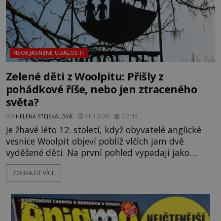
NEOBJASNĚNÉ UDÁLOSTI
Zelené děti z Woolpitu: Přišly z
pohádkové říše, nebo jen ztraceného
světa?
OD
HELENA STEJSKALOVÁ
31.7.2026
3.2TIS
Je žhavé léto 12. století, když obyvatelé anglické
vesnice Woolpit objeví poblíž vlčích jam dvě
vyděšené děti. Na první pohled vypadají jako
každé jiné, až na jednu děsivou výjimku. Jejich
ZOBRAZIT VÍCE
kůže má nazelenalý odstín, mluví
nesrozumitelnou řečí a odmítají jakékoli jídlo
kromě syrových bobů. Příběh se rychle stává
jednou z největších záhad středověké Anglie a ani
po téměř devíti stech letech není