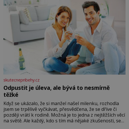
skutecnepribehy.cz
Odpustit je úleva, ale bývá to nesmírně
těžké
Když se ukázalo, že si manžel našel milenku, rozhodla
jsem se trpělivě vyčkávat, přesvědčena, že se dříve či
později vrátí k rodině. Možná je to jedna z nejtěžších věcí
na světě. Ale každý, kdo s tím má nějaké zkušenosti, se
zapřísahá, že pokud odpustíte, znatelně se vám uleví.