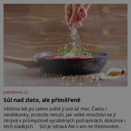
Když se ke mně doneslo, že si manžel pořídil milenku,
panidomu.cz
Sůl nad zlato, ale přiměřeně
Většina lidí po celém světě jí soli až moc. Často i
nevědomky, protože netuší, jak velké množství se jí
skrývá v průmyslově vyráběných potravinách, dokonce i
těch sladkých. Sůl je zdravá Ale v ani ne třetinovém