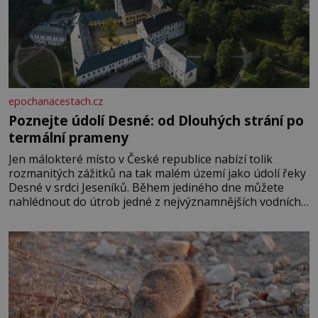
epochanacestach.cz
Poznejte údolí Desné: od Dlouhých strání po
termální prameny
Jen málokteré místo v České republice nabízí tolik
rozmanitých zážitků na tak malém území jako údolí řeky
Desné v srdci Jeseníků. Během jediného dne můžete
nahlédnout do útrob jedné z nejvýznamnějších vodních
elektráren v Evropě, vydat se na horské hřebeny, projet
se na koloběžce a den zakončit poznáváním památek ve
Velkých Losinách nebo v termálním