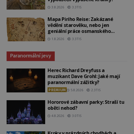
3.8.2026
3.3TIS
Mapa Piriho Reise: Zakázané
vědění starověku, nebo jen
geniální práce osmanského
admirála?
1.8.2026
3.3TIS
Paranormální jevy
Herec Richard Dreyfuss a
muzikant Dave Grohl: Jaké mají
paranormální zážitky?
PREMIUM
5.8.2026
2.3TIS
Hororové zábavní parky: Straší tu
oběti nehod?
4.8.2026
3.0TIS
Kroky v prázdných chodbách a