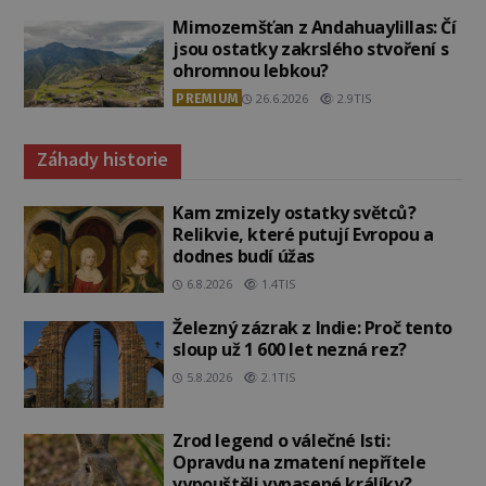
Mimozemšťan z Andahuaylillas: Čí
jsou ostatky zakrslého stvoření s
ohromnou lebkou?
PREMIUM
26.6.2026
2.9TIS
Záhady historie
Kam zmizely ostatky světců?
Relikvie, které putují Evropou a
dodnes budí úžas
6.8.2026
1.4TIS
Železný zázrak z Indie: Proč tento
sloup už 1 600 let nezná rez?
5.8.2026
2.1TIS
Zrod legend o válečné lsti:
Opravdu na zmatení nepřítele
vypouštěli vypasené králíky?