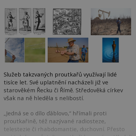
Služeb takzvaných proutkařů využívají lidé
tisíce let. Své uplatnění nacházeli již ve
starověkém Řecku či Římě. Středověká církev
však na ně hleděla s nelibostí.
„Jedná se o dílo ďáblovo,“ hřímali proti
proutkařině, též nazývané radiosteze,
telestezie či rhabdomantie, duchovní. Přesto