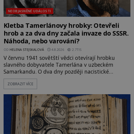
NEOBJASNĚNÉ UDÁLOSTI
Kletba Tamerlánovy hrobky: Otevřeli
hrob a za dva dny začala invaze do SSSR.
Náhoda, nebo varování?
OD
HELENA STEJSKALOVÁ
4.8.2026
2.7TIS
V červnu 1941 sovětští vědci otevírají hrobku
slavného dobyvatele Tamerlána v uzbeckém
Samarkandu. O dva dny později nacistické
Německo zahajuje operaci Barbarossa a napadá
ZOBRAZIT VÍCE
Sovětský svaz. Shoda dat je natolik zarážející, že se
rodí jedna z nejslavnějších „kleteb“ 20. století. Je
na legendě něco pravdy, nebo jde jen o fascinující
souhru okolností? Když antropolog Michail
Gerasimov (1907-1970) a