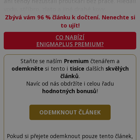
ani tehdy nezůstali proutkaři bez práce. Hledali
vodu, stříbro, zlato a jiné drahé kovy.
Zbývá vám 96
%
článku k dočtení. Nenechte si
to ujít!
CO NABÍZÍ
ENIGMAPLUS PREMIUM?
Staňte se naším
Premium
čtenářem a
odemkněte
si tento i
tisíce
dalších
skvělých
článků
.
Navíc od nás obdržíte i celou řadu
hodnotných bonusů
!
ODEMKNOUT ČLÁNEK
Pokud si přejete odemknout pouze tento článek,