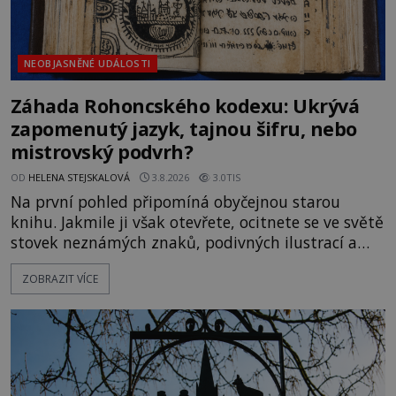
NEOBJASNĚNÉ UDÁLOSTI
Záhada Rohoncského kodexu: Ukrývá
zapomenutý jazyk, tajnou šifru, nebo
mistrovský podvrh?
OD
HELENA STEJSKALOVÁ
3.8.2026
3.0TIS
Na první pohled připomíná obyčejnou starou
knihu. Jakmile ji však otevřete, ocitnete se ve světě
stovek neznámých znaků, podivných ilustrací a
textu, který už téměř dvě století vzdoruje všem
ZOBRAZIT VÍCE
pokusům o rozluštění. Rohoncský kodex patří mezi
největší záhady evropských dějin a dodnes nikdo s
jistotou neví, kdo jej napsal, kdy vznikl ani co
vlastně vypráví. Rohoncský kodex se poprvé
objevuje v roce