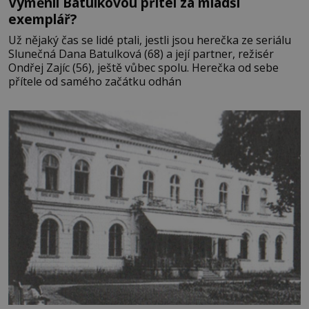
Vyměnil Batulkovou přítel za mladší
exemplář?
Už nějaký čas se lidé ptali, jestli jsou herečka ze seriálu
Slunečná Dana Batulková (68) a její partner, režisér
Ondřej Zajíc (56), ještě vůbec spolu. Herečka od sebe
přítele od samého začátku odhán