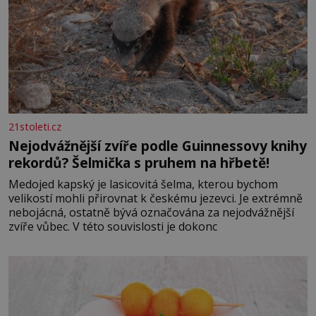
21stoleti.cz
Nejodvážnější zvíře podle Guinnessovy knihy
rekordů? Šelmička s pruhem na hřbetě!
Medojed kapský je lasicovitá šelma, kterou bychom
velikostí mohli přirovnat k českému jezevci. Je extrémně
nebojácná, ostatně bývá označována za nejodvážnější
zvíře vůbec. V této souvislosti je dokonc