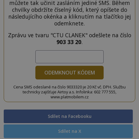
můžete tak učinit zasláním jediné SMS. Během
chvilky obdržíte číselný kód, který opíšete do
následujícího okénka a kliknutím na tlačítko jej
odemknete.
Zprávu ve tvaru "CTU CLANEK" odešlete na číslo
903 33 20
.
ODEMKNOUT KÓDEM
Cena SMS odeslané na číslo 9033320 je 20 Kč vč. DPH. Službu
technicky zajišťuje Airtoy a.s. Infolinka: 602 777 555,
www.platmobilem.cz
Sdílet na Facebooku
Sdílet na X