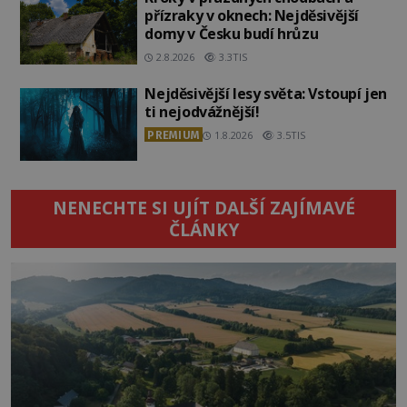
přízraky v oknech: Nejděsivější
domy v Česku budí hrůzu
2.8.2026
3.3TIS
Nejděsivější lesy světa: Vstoupí jen
ti nejodvážnější!
PREMIUM
1.8.2026
3.5TIS
NENECHTE SI UJÍT DALŠÍ ZAJÍMAVÉ
ČLÁNKY