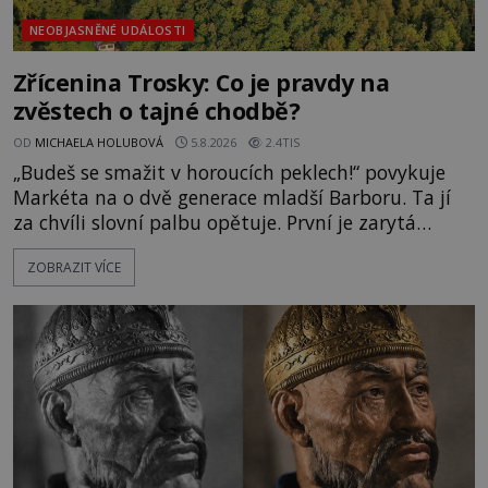
NEOBJASNĚNÉ UDÁLOSTI
Zřícenina Trosky: Co je pravdy na
zvěstech o tajné chodbě?
OD
MICHAELA HOLUBOVÁ
5.8.2026
2.4TIS
„Budeš se smažit v horoucích peklech!“ povykuje
Markéta na o dvě generace mladší Barboru. Ta jí
za chvíli slovní palbu opětuje. První je zarytá
katolička, druhá přesvědčená kališnice. A každá z
ZOBRAZIT VÍCE
nich se usídlí na jedné z věží slavného hradu
Trosky. Šlechtic Ota IV. z Bergova (1399–1452) patří
mezi vůdce protihusitského boje. Za manželku má
skutečně jistou