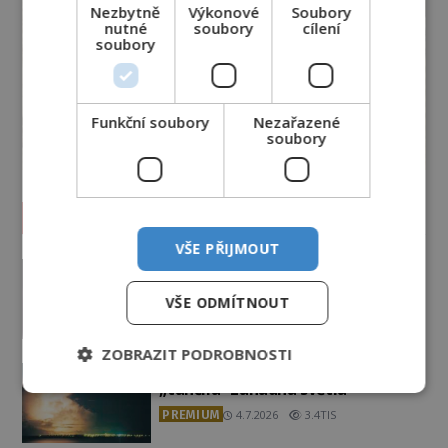
Nezbytně
Výkonové
Soubory
nutné
soubory
cílení
soubory
Funkční soubory
Nezařazené
soubory
Vesmír a technologie
VŠE PŘIJMOUT
Podivné události roku 2023: Jsou
Američané v obležení UFO?
VŠE ODMÍTNOUT
PREMIUM
27.7.2026
3.5TIS
ZOBRAZIT PODROBNOSTI
Nad australským městem
„tančila“ záhadná světla
PREMIUM
4.7.2026
3.4TIS