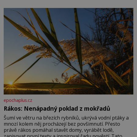
množství, než je pro většinu populace běžné. Její
základní složky– sodík a chlór – jsou zásadní pro
správné hospodaření
epochaplus.cz
Rákos: Nenápadný poklad z mokřadů
Šumí ve větru na březích rybníků, ukrývá vodní ptáky a
mnozí kolem něj procházejí bez povšimnutí. Přesto
právě rákos pomáhal stavět domy, vyrábět lodě,
zapisovat první texty a inspiroval řadu pověstí. Tato