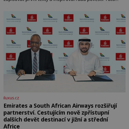
skromná, ale užitečná rostlina provází člověka už tisíce
let. Většina lidí vnímá rákos jen jako obyčejnou kulisu
letního koupání. Stačí se však podívat
iluxus.cz
Emirates a South African Airways rozšiřují
partnerství. Cestujícím nově zpřístupní
dalších devět destinací v jižní a střední
Africe