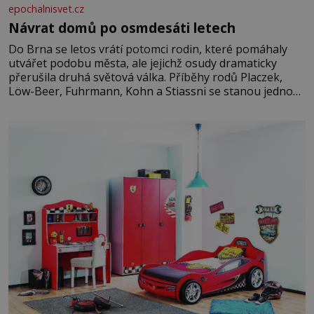
epochalnisvet.cz
Návrat domů po osmdesáti letech
Do Brna se letos vrátí potomci rodin, které pomáhaly
utvářet podobu města, ale jejichž osudy dramaticky
přerušila druhá světová válka. Příběhy rodů Placzek,
Löw-Beer, Fuhrmann, Kohn a Stiassni se stanou jednou
z hlavních dramaturgických linií festivalu židovské
kultury ŠTETL FEST 2026. Některé návraty nejsou
jednoduché. Místa, která si člověk pamatuje z rodinných
vyprávění, už dávno