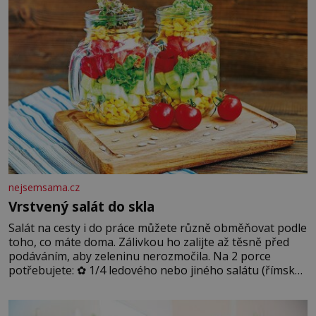
podmínkám. Sucho, prosolené písky a extrémně
nejsemsama.cz
Vrstvený salát do skla
Salát na cesty i do práce můžete různě obměňovat podle
toho, co máte doma. Zálivkou ho zalijte až těsně před
podáváním, aby zeleninu nerozmočila. Na 2 porce
potřebujete: ✿ 1/4 ledového nebo jiného salátu (římský
salát, polníček…) ✿ 1 malá konzerva kukuřice ✿ ½
okurky ✿ 2 rajčata Zálivka: ✿ 4 lžíce olivového oleje ✿ 1
lžíci citronové šťávy ✿ ½ stroužku