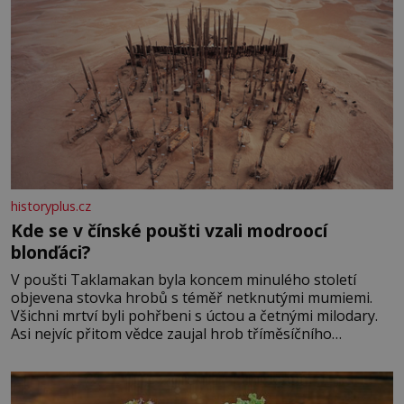
historyplus.cz
Kde se v čínské poušti vzali modroocí
blonďáci?
V poušti Taklamakan byla koncem minulého století
objevena stovka hrobů s téměř netknutými mumiemi.
Všichni mrtví byli pohřbeni s úctou a četnými milodary.
Asi nejvíc přitom vědce zaujal hrob tříměsíčního
chlapečka s modrou filcovou čapkou, z níž se draly
blonďaté vlásky. Fakt, že jsou těla dávných lidí nesmírně
dobře zachovalá, přičítají odborníci zdejším klimatickým