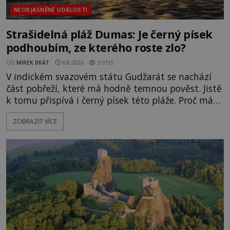
NEOBJASNĚNÉ UDÁLOSTI
Strašidelná pláž Dumas: Je černý písek
podhoubím, ze kterého roste zlo?
OD
MIREK BRÁT
6.8.2026
3.9TIS
V indickém svazovém státu Gudžarát se nachází
část pobřeží, které má hodně temnou pověst. Jistě
k tomu přispívá i černý písek této pláže. Proč má
pláž takové netypické zbarvení? Nakolik jsou
ZOBRAZIT VÍCE
pravdivé historky, že zde došlo k nevysvětlitelným
zmizením turistů? Ti, kteří se nebojí, nás mohou
následovat. Vstupujeme na pláž Dumas ve městě
Surat. Gu