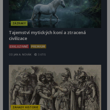
ZÁZRAKY
Tajemství mytických koní a ztracená
civilizace
EXKLUZIVNĚ
PREMIUM
OD
JAN A. NOVÁK
3.6TIS
ZÁHADY HISTORIE