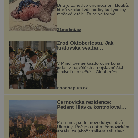
Dna je zánětlivé onemocnění kloubů,
které vzniká kvůli nadbytku kyseliny
močové v těle. Ta se ve formě
krystalků ukládá v blízkosti kloubů,
nejčastěji přitom postihuje palce na
nohou, a způsobuje bole...
21stoleti.cz
Zrod Oktoberfestu. Jak
královská svatba
odstartovala největší pivní
festival světa
V Mnichově se každoročně koná
jeden z největších a nejslavnějších
festivalů na světě – Oktoberfest.
Každý rok přiláká miliony
návštěvníků, kteří si vychutnávají
pivo, tradiční jídlo a bavorskou
epochaplus.cz
kultur...
Černovická rezidence:
Pedant Hlávka kontroloval
každou cihlu
Patří mezi sedm novodobých divů
Ukrajiny. Řeč je o obřím černovickém
areálu, za jehož vznikem stál slavný
český architekt Josef Hlávka. Ten si