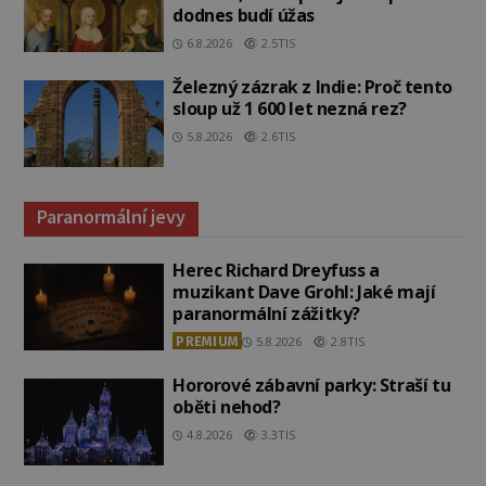
dodnes budí úžas
6.8.2026
2.5TIS
Železný zázrak z Indie: Proč tento
sloup už 1 600 let nezná rez?
5.8.2026
2.6TIS
Paranormální jevy
Herec Richard Dreyfuss a
muzikant Dave Grohl: Jaké mají
paranormální zážitky?
PREMIUM
5.8.2026
2.8TIS
Hororové zábavní parky: Straší tu
oběti nehod?
4.8.2026
3.3TIS