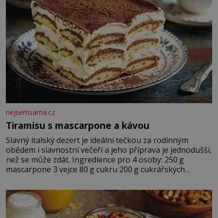
nejsemsama.cz
Tiramisu s mascarpone a kávou
Slavný italský dezert je ideální tečkou za rodinným
obědem i slavnostní večeří a jeho příprava je jednodušší,
než se může zdát. Ingredience pro 4 osoby: 250 g
mascarpone 3 vejce 80 g cukru 200 g cukrářských
piškotů 250 ml silné kávy 2 lžíce amaretta kakao na
posypání Postup: Oddělte žloutky od bílků. Žloutky
vyšlehejte s cukrem do světlé pěny a postupně do nich
vmíchejte mascarpone, aby vznikl hladký