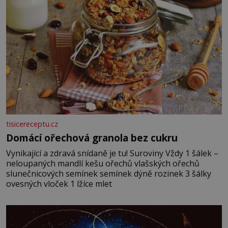
tisicereceptu.cz
Domácí ořechová granola bez cukru
Vynikající a zdravá snídaně je tu! Suroviny Vždy 1 šálek –
neloupaných mandlí kešu ořechů vlašských ořechů
slunečnicových semínek semínek dýně rozinek 3 šálky
ovesných vloček 1 lžíce mlet