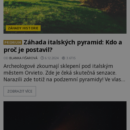
ZÁHADY HISTORIE
Záhada italských pyramid: Kdo a
PREMIUM
proč je postavil?
OD
BLANKA FIŠAROVÁ
6.12.2024
3.6TIS
Archeologové zkoumají sklepení pod italským
městem Orvieto. Zde je čeká skutečná senzace.
Narazili zde totiž na podzemní pyramidy! Ve vlasti
dávných Římanů je údajně k vidění hned několik
ZOBRAZIT VÍCE
těchto staveb, a to i nad zemským povrchem. Kde
se tam vzaly? Ačkoli nejznámější pyramidy
bezesporu leží v Egyptě, tajemná architektonická
díla jsou rozese