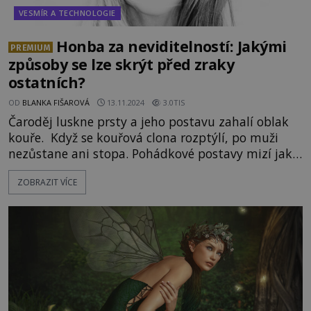
VESMÍR A TECHNOLOGIE
Honba za neviditelností: Jakými
PREMIUM
způsoby se lze skrýt před zraky
ostatních?
OD
BLANKA FIŠAROVÁ
13.11.2024
3.0TIS
Čaroděj luskne prsty a jeho postavu zahalí oblak
kouře. Když se kouřová clona rozptýlí, po muži
nezůstane ani stopa. Pohádkové postavy mizí jako
mávnutím proutku. Je možné učinit se
ZOBRAZIT VÍCE
neviditelnými i ve skutečném světě? Cest
k uskutečnění tohoto snu existuje prý hned
několik… Kdo by někdy netoužil po tom stát se
neviditelným? Zvláště když se ocitneme v trapné si