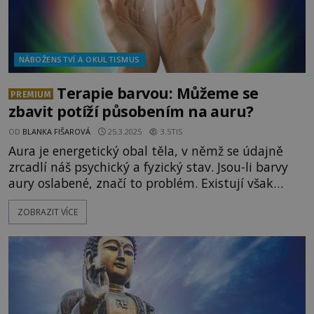
NÁBOŽENSTVÍ A OKULTISMUS
Terapie barvou: Můžeme se
PREMIUM
zbavit potíží působením na auru?
OD
BLANKA FIŠAROVÁ
25.3.2025
3.5TIS
Aura je energetický obal těla, v němž se údajně
zrcadlí náš psychický a fyzický stav. Jsou-li barvy
aury oslabené, značí to problém. Existují však
metody, které umožňují působit přímo na auru a
ZOBRAZIT VÍCE
barvám v ní navrátit harmonii. To pak prý přináší i
úlevu od našich potíží. Rozhodli jsme se léčení aury
podstoupit a zjistit, zda skutečně funguje! Podle e