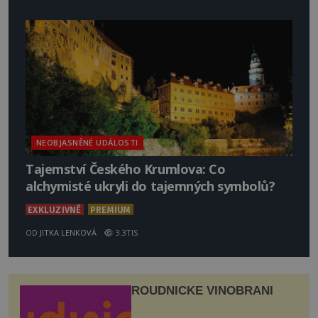
NEOBJASNĚNÉ UDÁLOSTI
Tajemství Českého Krumlova: Co
alchymisté ukryli do tajemných symbolů?
EXKLUZIVNĚ
PREMIUM
OD
JITKA LENKOVÁ
3.3TIS
ROUDNICKÉ VINOBRANÍ