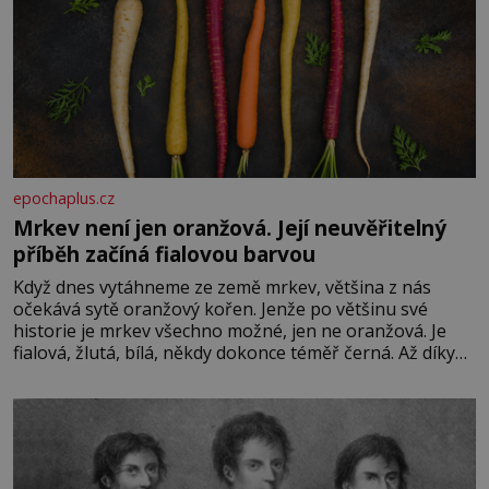
epochaplus.cz
Mrkev není jen oranžová. Její neuvěřitelný
příběh začíná fialovou barvou
Když dnes vytáhneme ze země mrkev, většina z nás
očekává sytě oranžový kořen. Jenže po většinu své
historie je mrkev všechno možné, jen ne oranžová. Je
fialová, žlutá, bílá, někdy dokonce téměř černá. Až díky
stovkám let pečlivého šlechtění se z ní stává zelenina,
bez které si českou zahradu ani nedokážeme představit.
Její příběh je