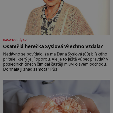
nasehvezdy.cz
Osamělá herečka Syslová všechno vzdala?
Nedávno se povídalo, že má Dana Syslová (80) blízkého
přítele, který je jí oporou. Ale je to ještě vůbec pravda? V
posledních dnech čím dál častěji mluví o svém odchodu.
Dohnala ji snad samota? Půs