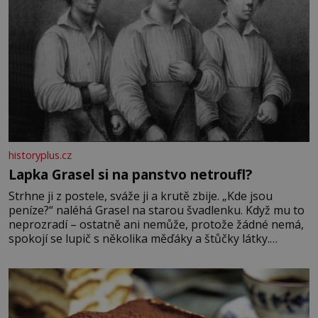
historyplus.cz
Lapka Grasel si na panstvo netroufl?
Strhne ji z postele, sváže ji a krutě zbije. „Kde jsou
peníze?“ naléhá Grasel na starou švadlenku. Když mu to
neprozradí – ostatně ani nemůže, protože žádné nemá,
spokojí se lupič s několika měďáky a štůčky látky.
Zraněná žena pár dní nato umírá. Je to muž nebývale
krutý. Jeho činy budí hrůzu ještě dlouho po jeho smrti