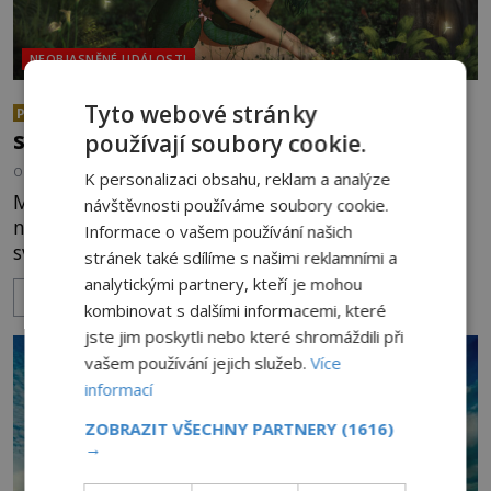
NEOBJASNĚNÉ UDÁLOSTI
Nebezpeční obyvatelé lesů: Co
Tyto webové stránky
PREMIUM
strašilo naše předky?
používají soubory cookie.
OD
BLANKA FIŠAROVÁ
9.11.2024
3.5TIS
K personalizaci obsahu, reklam a analýze
Muž se prodírá temným lesem. Jak jen teď v noci
návštěvnosti používáme soubory cookie.
najde cestu domů? Vtom před ním vysvitne
Informace o vašem používání našich
světélko. A za ním následují další. V unaveném
stránek také sdílíme s našimi reklamními a
poutníkovi hrkne! To jsou jistě bludičky, které ho
analytickými partnery, kteří je mohou
ZOBRAZIT VÍCE
chtějí vylákat do močálu! Opravdu byly naše lesy
kombinovat s dalšími informacemi, které
v dávných dobách plné strašidel, jak vyprávějí
jste jim poskytli nebo které shromáždili při
pohádky a pověsti, nebo šlo jen o představy
vašem používání jejich služeb.
Více
pověrčivých lidí? [gallery
informací
ids="133923,133922,133921,133920,133919,133
ZOBRAZIT VŠECHNY PARTNERY
(1616)
→