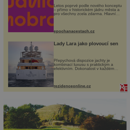
Letos poprvé podle nového konceptu
– přímo v historickém jádru města a
pro všechny zcela zdarma. Hlavní
program se odehraje na Karlově a
Husově náměstí. Návštěvníci se
mohou těšit na víno, burčák, pes...
epochanacestach.cz
Lady Lara jako plovoucí sen
Přepychová dispozice jachty je
kombinací luxusu s praktickým a
efektivním. Dokonalost v každém
detailu představuje značka Fendi
Casa, kterou byly vybaveny její
paluby. Monacký přístav nabízí
každoročn...
rezidenceonline.cz