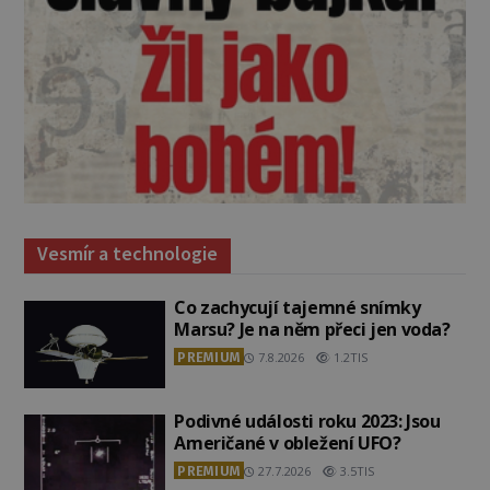
Vesmír a technologie
Co zachycují tajemné snímky
Marsu? Je na něm přeci jen voda?
PREMIUM
7.8.2026
1.2TIS
Podivné události roku 2023: Jsou
Američané v obležení UFO?
PREMIUM
27.7.2026
3.5TIS