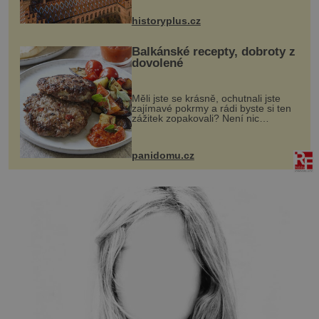
na něm dal mimořádně záležet. Jeho
stavební plány by při ...
historyplus.cz
Balkánské recepty, dobroty z
dovolené
Měli jste se krásně, ochutnali jste
zajímavé pokrmy a rádi byste si ten
zážitek zopakovali? Není nic
snazšího. Pljeskavica (10 porcí)
Možná jste ji ochutnali na dovolené v
bývalé Jugoslávii, lze ji vi...
panidomu.cz