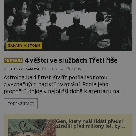
ZÁHADY HISTORIE
4 věštci ve službách Třetí říše
PREMIUM
OD
BLANKA FIŠAROVÁ
19.11.2024
3.6TIS
Astrolog Karl Ernst Krafft posílá jednomu
z význačných nacistů varování. Podle jeho
propočtů dojde v nejbližší době k atentátu na
Hitlera. Jeho předpověď se naplní! Jaké se mu
ZOBRAZIT VÍCE
dostane odměny? Kraft je neprodleně zatčen.
Podobný osud potkává nejednoho jasnovidce
v nacistickém Německu. Proč jsou tu senzibilové
Gen, který naši lidští předci
žádaní i obávaní zároveň?
ztratili před miliony let, by
mohl pomoci s léčbou
„nemoci králů“