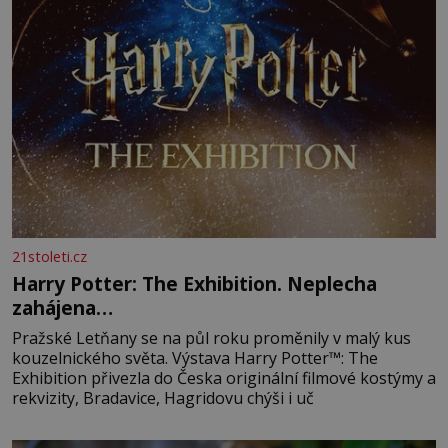
21stoleti.cz
Harry Potter: The Exhibition. Neplecha
zahájena…
Pražské Letňany se na půl roku proměnily v malý kus
kouzelnického světa. Výstava Harry Potter™: The
Exhibition přivezla do Česka originální filmové kostýmy a
rekvizity, Bradavice, Hagridovu chýši i uč