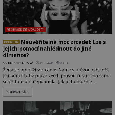
NEOBJASNĚNÉ UDÁLOSTI
Neuvěřitelná moc zrcadel: Lze s
PREMIUM
jejich pomocí nahlédnout do jiné
dimenze?
OD
BLANKA FIŠAROVÁ
24.11.2024
3.5TIS
Žena se prohlíží v zrcadle. Náhle s hrůzou odskočí.
Její odraz totiž právě zvedl pravou ruku. Ona sama
se přitom ani nepohnula. Jak je to možné?
Ve zhlížecích sklech se má přece zobrazovat jenom
ZOBRAZIT VÍCE
okolní svět. Nebo že by přece jen byla něčím víc
než jen užitečnými pomocníky při upravování
našeho vzhledu? Snad žádná domácnost, zvláště
pokud v n