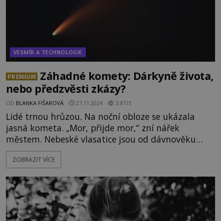
VESMÍR A TECHNOLOGIE
Záhadné komety: Dárkyně života,
PREMIUM
nebo předzvěsti zkázy?
OD
BLANKA FIŠAROVÁ
27.11.2024
3.8TIS
Lidé trnou hrůzou. Na noční obloze se ukázala
jasná kometa. „Mor, přijde mor,“ zní nářek
městem. Nebeské vlasatice jsou od dávnověku
považovány za posly špatných zpráv. Je jejich
ZOBRAZIT VÍCE
neblahá pověst zasloužená? Vždyť kometa se podle
některých tvrzení měla ukázat také v okamžik
narození Ježíše. Souvisí nebeské úkazy s děním na
Zemi? Komety poskytují pozorovatel