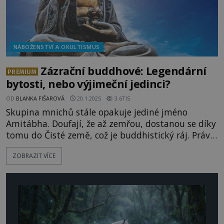
NÁBOŽENSTVÍ A OKULTISMUS
Zázrační buddhové: Legendární
PREMIUM
bytosti, nebo výjimeční jedinci?
OD
BLANKA FIŠAROVÁ
20.1.2025
3.6TIS
Skupina mnichů stále opakuje jediné jméno
Amitábha. Doufají, že až zemřou, dostanou se díky
tomu do Čisté země, což je buddhistický ráj. Právě
tento svět blaženosti totiž prý stvořil Buddha
ZOBRAZIT VÍCE
jménem Amitábha. Zrodily se příběhy o
mimořádných schopnostech buddhů jen v lidské
fantazii, nebo popisují těžko uvěřitelnou
skutečnost? Přízvisko buddha si nejčastěji
spojujeme s indickým princem Siddh