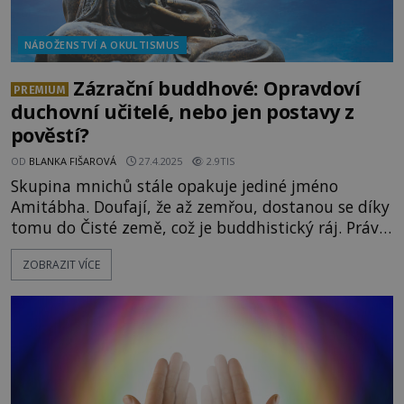
NÁBOŽENSTVÍ A OKULTISMUS
Zázrační buddhové: Opravdoví
PREMIUM
duchovní učitelé, nebo jen postavy z
pověstí?
OD
BLANKA FIŠAROVÁ
27.4.2025
2.9TIS
Skupina mnichů stále opakuje jediné jméno
Amitábha. Doufají, že až zemřou, dostanou se díky
tomu do Čisté země, což je buddhistický ráj. Právě
tento svět blaženosti totiž prý stvořil Buddha
ZOBRAZIT VÍCE
jménem Amitábha. Zrodily se příběhy o
mimořádných schopnostech buddhů jen v lidské
fantazii, nebo popisují těžko uvěřitelnou
skutečnost? Přízvisko buddha si nejčastěji
spojujeme s indickým princem Siddh