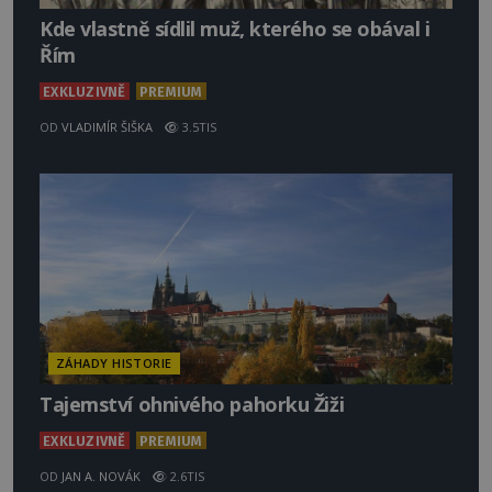
Kde vlastně sídlil muž, kterého se obával i
Řím
EXKLUZIVNĚ
PREMIUM
OD
VLADIMÍR ŠIŠKA
3.5TIS
ZÁHADY HISTORIE
Tajemství ohnivého pahorku Žiži
EXKLUZIVNĚ
PREMIUM
OD
JAN A. NOVÁK
2.6TIS