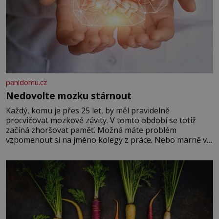
panidomu.cz
Nedovolte mozku stárnout
Každý, komu je přes 25 let, by měl pravidelně
procvičovat mozkové závity. V tomto období se totiž
začíná zhoršovat paměť. Možná máte problém
vzpomenout si na jméno kolegy z práce. Nebo marně v
paměti lovíte název knížky, kterou jste nedávno přečetli.
Je to opravdu tak, s věkem jako kdyby se paměť
rozhodla stávkovat. Cvičte