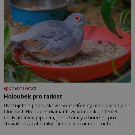
epochalnisvet.cz
Holoubek pro radost
Uvažujete o papouškovi? Sousedům by mohla vadit jeho
hlučnost. Holoubek diamantový komunikuje téměř
neslyšitelným pípáním, je roztomilý a hodí se i pro
chovatele začátečníky. Jedná se o nenáročného
klidného ptáčka, který většinu dne jen posedává. Hodně