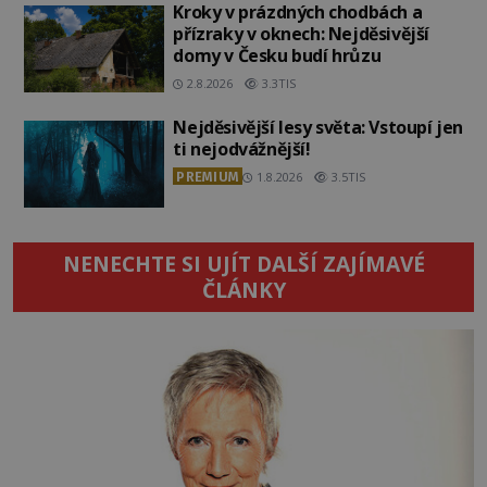
Kroky v prázdných chodbách a
přízraky v oknech: Nejděsivější
domy v Česku budí hrůzu
2.8.2026
3.3TIS
Nejděsivější lesy světa: Vstoupí jen
ti nejodvážnější!
PREMIUM
1.8.2026
3.5TIS
NENECHTE SI UJÍT DALŠÍ ZAJÍMAVÉ
ČLÁNKY