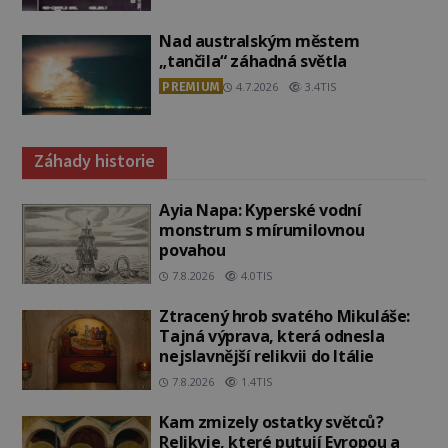
Nad australským městem
„tančila“ záhadná světla
PREMIUM
4.7.2026
3.4TIS
Záhady historie
Ayia Napa: Kyperské vodní
monstrum s mírumilovnou
povahou
7.8.2026
4.0TIS
Ztracený hrob svatého Mikuláše:
Tajná výprava, která odnesla
nejslavnější relikvii do Itálie
7.8.2026
1.4TIS
Kam zmizely ostatky světců?
Relikvie, které putují Evropou a