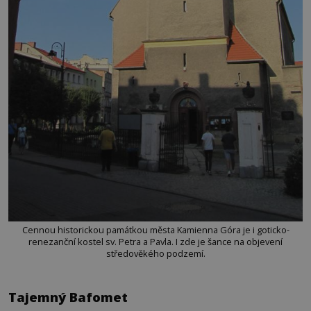
Cennou historickou památkou města Kamienna Góra je i goticko-
renezanční kostel sv. Petra a Pavla. I zde je šance na objevení
středověkého podzemí.
Tajemný Bafomet