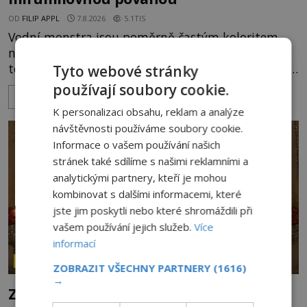
OD
FILIP APPL
7.8.2026
5.1TIS
Vodní monstra jsou poměrně častým koloritem
nejrůznějších jezer, řek či ostrovů. Mnozí skeptici
to přikládají hlavně snaze dané místo zviditelnit a
Tyto webové stránky
přitáhnout k němu pozornost záhadám
používají soubory cookie.
ZOBRAZIT VÍCE
nakloněných turistů. Je to také případ kyperského
K personalizaci obsahu, reklam a analýze
tvora jménem Ayia Napa? Nebo se může za
návštěvnosti používáme soubory cookie.
legendami o něm ukrývat nějaký pravdivý základ?
Informace o vašem používání našich
V blízkosti Mysu Greco, jak se přez
stránek také sdílíme s našimi reklamními a
analytickými partnery, kteří je mohou
kombinovat s dalšími informacemi, které
jste jim poskytli nebo které shromáždili při
vašem používání jejich služeb.
Více
informací
ZÁHADY HISTORIE
ZOBRAZIT VŠECHNY PARTNERY
(1616)
→
Ztracený hrob svatého Mikuláše: Tajná