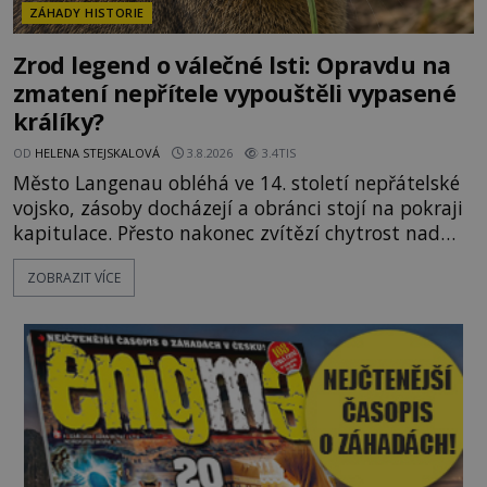
ZÁHADY HISTORIE
Zrod legend o válečné lsti: Opravdu na
zmatení nepřítele vypouštěli vypasené
králíky?
OD
HELENA STEJSKALOVÁ
3.8.2026
3.4TIS
Město Langenau obléhá ve 14. století nepřátelské
vojsko, zásoby docházejí a obránci stojí na pokraji
kapitulace. Přesto nakonec zvítězí chytrost nad
hrubou silou. Podle staré německé legendy vypustí
ZOBRAZIT VÍCE
obyvatelé za hradby dobře živeného králíka, aby
nepřítele přesvědčili, že uvnitř města je jídla stále
dost. Čas pracuje pro obléhatele. Ve městě ubývají
zásoby a každý den znamená další porci strádá