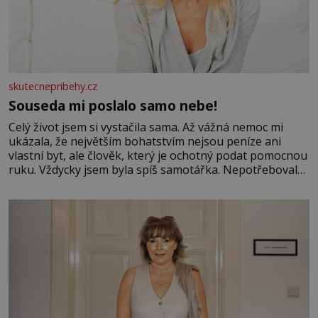
skutecnepribehy.cz
Souseda mi poslalo samo nebe!
Celý život jsem si vystačila sama. Až vážná nemoc mi
ukázala, že největším bohatstvím nejsou peníze ani
vlastní byt, ale člověk, který je ochotný podat pomocnou
ruku. Vždycky jsem byla spíš samotářka. Nepotřebovala
jsem kolem sebe partu kamarádek ani partnera. Stačily
mi knihy, práce a hlavně klid. Hned po studiích jsem
odešla z rodného města,