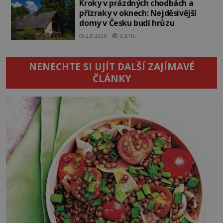
Kroky v prázdných chodbách a
přízraky v oknech: Nejděsivější
domy v Česku budí hrůzu
2.8.2026
3.3TIS
NENECHTE SI UJÍT DALŠÍ ZAJÍMAVÉ
ČLÁNKY