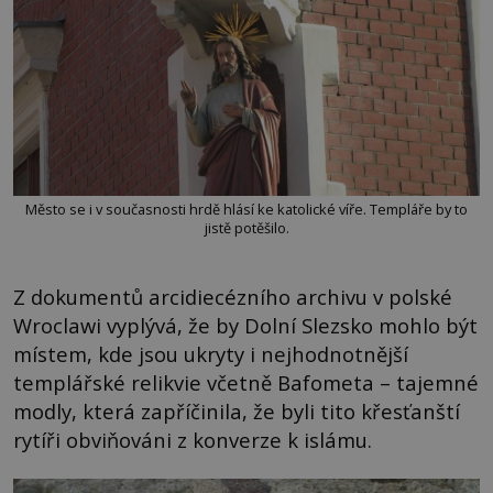
Město se i v současnosti hrdě hlásí ke katolické víře. Templáře by to
jistě potěšilo.
Z dokumentů arcidiecézního archivu v polské
Wroclawi vyplývá, že by Dolní Slezsko mohlo být
místem, kde jsou ukryty i nejhodnotnější
templářské relikvie včetně Bafometa – tajemné
modly, která zapříčinila, že byli tito křesťanští
rytíři obviňováni z konverze k islámu.