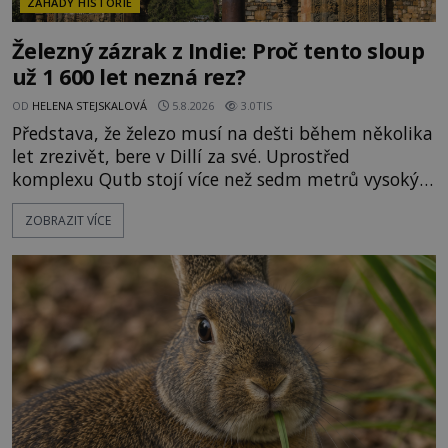
ZÁHADY HISTORIE
Železný zázrak z Indie: Proč tento sloup
už 1 600 let nezná rez?
OD
HELENA STEJSKALOVÁ
5.8.2026
3.0TIS
Představa, že železo musí na dešti během několika
let zrezivět, bere v Dillí za své. Uprostřed
komplexu Qutb stojí více než sedm metrů vysoký
železný sloup, který už přibližně 1 600 let odolává
ZOBRAZIT VÍCE
počasí s jen nepatrnými stopami koroze. Jeho
mimořádná trvanlivost dlouho živí legendy o
ztracených technologiích či tajemných
materiálech. Moderní metalurgie však ukazuje, že
skutečné vysvětlení je ješt