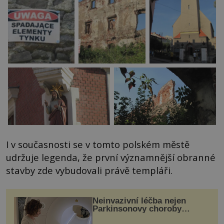
I v současnosti se v tomto polském městě
udržuje legenda, že první významnější obranné
stavby zde vybudovali právě templáři.
Neinvazivní léčba nejen
Parkinsonovy choroby
pomocí ultrazvukové