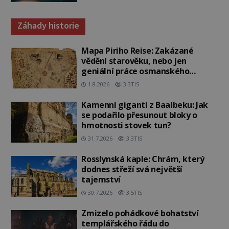
Záhady historie
Mapa Piriho Reise: Zakázané
vědění starověku, nebo jen
geniální práce osmanského
admirála?
1.8.2026
3.3TIS
Kamenní giganti z Baalbeku: Jak
se podařilo přesunout bloky o
hmotnosti stovek tun?
31.7.2026
3.3TIS
Rosslynská kaple: Chrám, který
dodnes střeží svá největší
tajemství
30.7.2026
3.5TIS
Zmizelo pohádkové bohatství
templářského řádu do