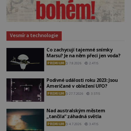
Vesmír a technologie
Co zachycují tajemné snímky
Marsu? Je na něm přeci jen voda?
PREMIUM
7.8.2026
2.4TIS
Podivné události roku 2023: Jsou
Američané v obležení UFO?
PREMIUM
27.7.2026
3.5TIS
Nad australským městem
„tančila“ záhadná světla
PREMIUM
4.7.2026
3.4TIS