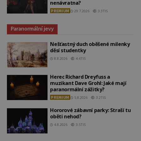
nenávratna?
PREMIUM
29.7.2026
3.3TIS
Paranormální jevy
Nešťastný duch oběšené milenky
děsí studentky
8.8.2026
4.4TIS
Herec Richard Dreyfuss a
muzikant Dave Grohl: Jaké mají
paranormální zážitky?
PREMIUM
5.8.2026
3.2TIS
Hororové zábavní parky: Straší tu
oběti nehod?
4.8.2026
3.5TIS