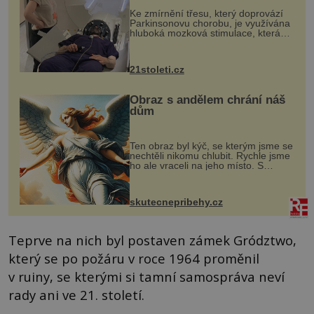
„helmy“
Ke zmírnění třesu, který doprovází
Parkinsonovu chorobu, je využívána
hluboká mozková stimulace, která
však vyžaduje vysoce invazivní
zákrok. Ultrazvuk zase není vhodný
k dostatečně přesnému zacílení ...
21stoleti.cz
Obraz s andělem chrání náš
dům
Ten obraz byl kýč, se kterým jsme se
nechtěli nikomu chlubit. Rychle jsme
ho ale vraceli na jeho místo. S
manželem Vaškem jsme si pořídili
chaloupku, takový domek na severu
Čech, kde jsme si naplánova...
skutecnepribehy.cz
Teprve na nich byl postaven zámek Grództwo,
který se po požáru v roce 1964 proměnil
v ruiny, se kterými si tamní samospráva neví
rady ani ve 21. století.