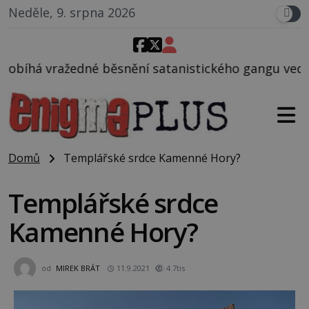
Neděle, 9. srpna 2026
ění satanistického gangu vedeného Charlesem Manso
Domů
Templářské srdce Kamenné Hory?
Templářské srdce
Kamenné Hory?
od
MIREK BRÁT
11.9.2021
4.7tis