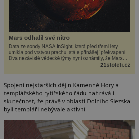
Mars odhalil své nitro
Data ze sondy NASA InSight, která před třemi lety
umlkla pod vrstvou prachu, stále přinášejí překvapení.
Dva nezávislé vědecké týmy nyní oznámily, že Mars
má nejen plášť plný trosek z dávných impaktů,...
21stoleti.cz
Spojení nejstarších dějin Kamenné Hory a
templářského rytířského řádu nahrává i
skutečnost, že právě v oblasti Dolního Slezska
byli templáři nebývale aktivní.