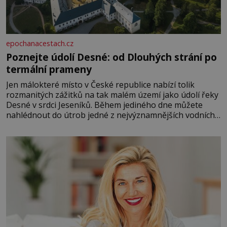
epochanacestach.cz
Poznejte údolí Desné: od Dlouhých strání po
termální prameny
Jen málokteré místo v České republice nabízí tolik
rozmanitých zážitků na tak malém území jako údolí řeky
Desné v srdci Jeseníků. Během jediného dne můžete
nahlédnout do útrob jedné z nejvýznamnějších vodních
elektráren v Evropě, vydat se na horské hřebeny, projet
se na koloběžce a den zakončit poznáváním památek ve
Velkých Losinách nebo v termálním