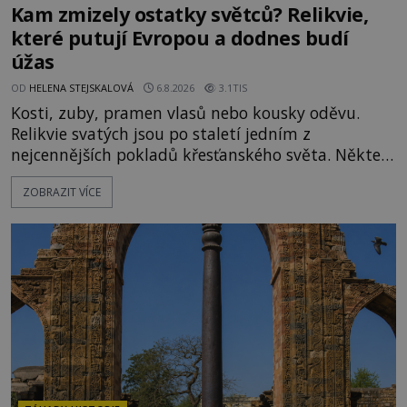
Kam zmizely ostatky světců? Relikvie,
které putují Evropou a dodnes budí
úžas
OD
HELENA STEJSKALOVÁ
6.8.2026
3.1TIS
Kosti, zuby, pramen vlasů nebo kousky oděvu.
Relikvie svatých jsou po staletí jedním z
nejcennějších pokladů křesťanského světa. Některé
mají pečlivě doloženou historii, jiné provází
ZOBRAZIT VÍCE
záhady, krádeže i nečekané objevy. Jejich osudy
připomínají dobrodružné romány, přesto se opírají
o skutečné historické události. Ve středověké
Evropě mají relikvie mimořádnou hodnotu. Nejsou
jen předmětem úcty