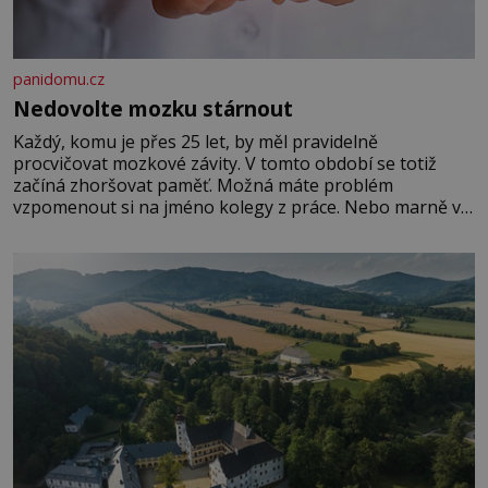
panidomu.cz
Nedovolte mozku stárnout
Každý, komu je přes 25 let, by měl pravidelně
procvičovat mozkové závity. V tomto období se totiž
začíná zhoršovat paměť. Možná máte problém
vzpomenout si na jméno kolegy z práce. Nebo marně v
paměti lovíte název knížky, kterou jste nedávno přečetli.
Je to opravdu tak, s věkem jako kdyby se paměť
rozhodla stávkovat. Cvičte