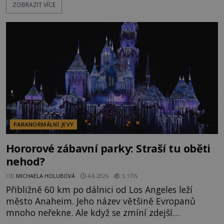
ZOBRAZIT VÍCE
řetězu. Vše vyvrcholí katastrofou, když to Dreyfuss
napálí v plné rychlosti do stromu! Policie ve vraku
následně nalezne schovaný kokain. Tímto
momentem se slavnému
PARANORMÁLNÍ JEVY
Hororové zábavní parky: Straší tu oběti
nehod?
OD
MICHAELA HOLUBOVÁ
4.8.2026
3.1TIS
Přibližně 60 km po dálnici od Los Angeles leží
město Anaheim. Jeho název většině Evropanů
mnoho neřekne. Ale když se zmíní zdejší