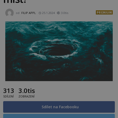
PREMIUM
od
FILIP APPL
25.1.2024
3.0tis
313
3.0tis
SDÍLENÍ
ZOBRAZENÍ
Sdílet na Facebooku