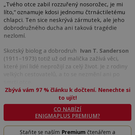
„Tvého otce zabil rozzuřený nosorožec, je mi
líto,“ oznamuje kdosi jednomu čtrnáctiletému
chlapci. Ten sice neskrývá zármutek, ale jeho
dobrodružného ducha ani taková tragédie
nezlomí.
Skotský biolog a dobrodruh
Ivan T. Sanderson
(1911–1973) totiž už od malička zažívá věci,
které jiní lidé neprožijí za celý život. Je z rodiny
velkých cestovatelů, a to se nezmění ani po
smrti otce.
Zbývá vám 97
%
článku k dočtení. Nenechte si
to ujít!
CO NABÍZÍ
ENIGMAPLUS PREMIUM?
Staňte se naším
Premium
čtenářem a