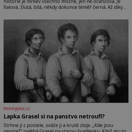
historie je mrkev všechno možné, jen ne oranžová. Je
fialová, žlutá, bílá, někdy dokonce téměř černá. Až díky
stovkám let pečlivého šlechtění se z ní stává zelenina,
bez které si českou zahradu ani nedokážeme představit.
Její příběh je
historyplus.cz
Lapka Grasel si na panstvo netroufl?
Strhne ji z postele, sváže ji a krutě zbije. „Kde jsou
peníze?“ naléhá Grasel na starou švadlenku. Když mu to