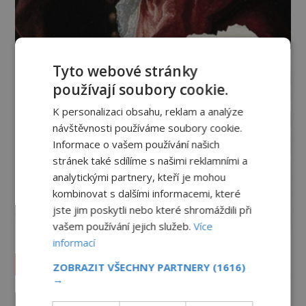
Tyto webové stránky
používají soubory cookie.
K personalizaci obsahu, reklam a analýze
návštěvnosti používáme soubory cookie.
Informace o vašem používání našich
stránek také sdílíme s našimi reklamními a
analytickými partnery, kteří je mohou
kombinovat s dalšími informacemi, které
jste jim poskytli nebo které shromáždili při
vašem používání jejich služeb.
Více
informací
Vesmír a technologie
ZOBRAZIT VŠECHNY PARTNERY
(1616)
→
Co zachycují tajemné snímky