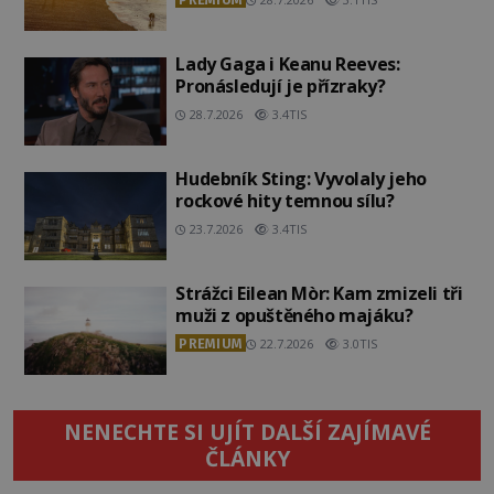
Lady Gaga i Keanu Reeves:
Pronásledují je přízraky?
28.7.2026
3.4TIS
Hudebník Sting: Vyvolaly jeho
rockové hity temnou sílu?
23.7.2026
3.4TIS
Strážci Eilean Mòr: Kam zmizeli tři
muži z opuštěného majáku?
PREMIUM
22.7.2026
3.0TIS
NENECHTE SI UJÍT DALŠÍ ZAJÍMAVÉ
ČLÁNKY