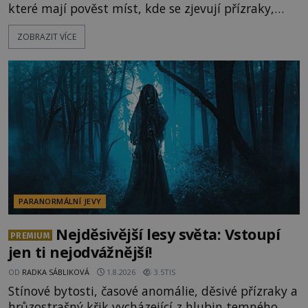
které mají pověst míst, kde se zjevují přízraky,
ozývají nevysvětlitelné zvuky nebo se dějí podivné
ZOBRAZIT VÍCE
jevy. Zatímco historici většinou hledají racionální
vysvětlení, záhadologové upozorňují, že některé
lokality vykazují nápadně podobná svědectví po
celé generace. A právě tato opakující se svědectví
ud
PARANORMÁLNÍ JEVY
Nejděsivější lesy světa: Vstoupí
PREMIUM
jen ti nejodvážnější!
OD
RADKA SÁBLIKOVÁ
1.8.2026
3.5TIS
Stínové bytosti, časové anomálie, děsivé přízraky a
hrůzostrašný křik vycházející z hlubin temného