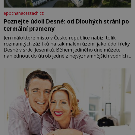
epochanacestach.cz
Poznejte údolí Desné: od Dlouhých strání po
termální prameny
Jen málokteré místo v České republice nabízí tolik
rozmanitých zážitků na tak malém území jako údolí řeky
Desné v srdci Jeseníků. Během jediného dne můžete
nahlédnout do útrob jedné z nejvýznamnějších vodních
elektráren v Evropě, vydat se na horské hřebeny, projet
se na koloběžce a den zakončit poznáváním památek ve
Velkých Losinách nebo v termálním