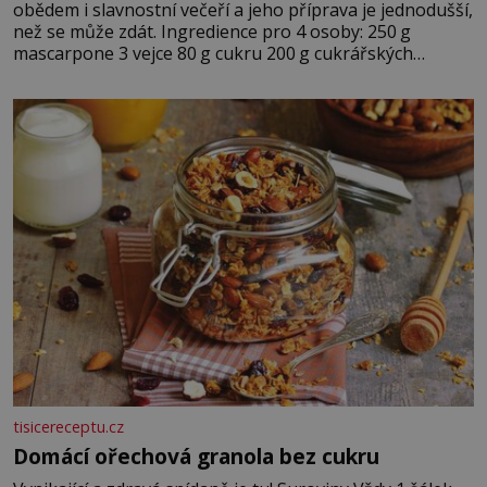
obědem i slavnostní večeří a jeho příprava je jednodušší,
než se může zdát. Ingredience pro 4 osoby: 250 g
mascarpone 3 vejce 80 g cukru 200 g cukrářských
piškotů 250 ml silné kávy 2 lžíce amaretta kakao na
posypání Postup: Oddělte žloutky od bílků. Žloutky
vyšlehejte s cukrem do světlé pěny a postupně do nich
vmíchejte mascarpone, aby vznikl hladký
tisicereceptu.cz
Domácí ořechová granola bez cukru