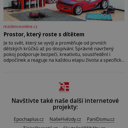
rezidenceonline.cz
Prostor, který roste s dítětem
Je to svět, který se vyvíjí a proměňuje od prvních
dětských krůčků až po dospívání. Správně navržený
pokoj podporuje bezpečí, kreativitu, soustředění i
odpočinek a reaguje na každou etapu života a specifické
potřeby dítěte. Pro nejmenší je klíčová jednoduchost,
měkkost a bezpečí, proto by pokoj miminka měl působit
především klidně a útulně. Předškolní věk je
Navštivte také naše další internetové
projekty:
Epochaplus.cz
NašeHvězdy.cz
PaníDomu.cz