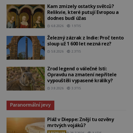
Kam zmizely ostatky světců?
Relikvie, které putují Evropou a
dodnes budí úžas
6.8.2026
1.9TIS
Železný zázrak z Indie: Proč tento
sloup už 1 600 let nezná rez?
5.8.2026
2.3TIS
Zrod legend o válečné lsti:
Opravdu na zmatení nepřítele
vypouštěli vypasené králíky?
3.8.2026
3.3TIS
Paranormální jevy
Pláž v Dieppe: Znějí tu ozvěny
mrtvých vojáků?
PREMIUM
28.7.2026
3.1TIS