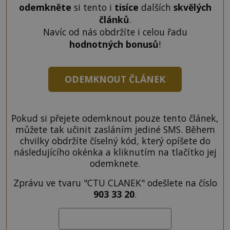
odemkněte
si tento i
tisíce
dalších
skvělých
článků
.
Navíc od nás obdržíte i celou řadu
hodnotných bonusů
!
ODEMKNOUT ČLÁNEK
Pokud si přejete odemknout pouze tento článek,
můžete tak učinit zasláním jediné SMS. Během
chvilky obdržíte číselný kód, který opíšete do
následujícího okénka a kliknutím na tlačítko jej
odemknete.
Zprávu ve tvaru "CTU CLANEK" odešlete na číslo
903 33 20
.