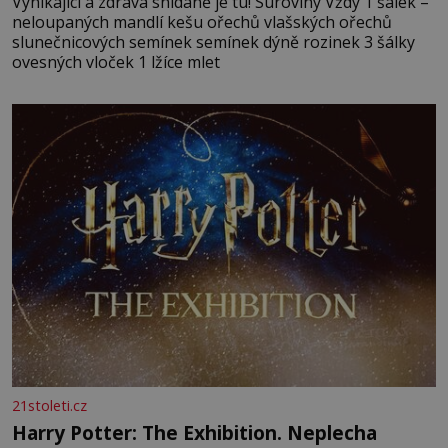
Vynikající a zdravá snídaně je tu! Suroviny Vždy 1 šálek –
neloupaných mandlí kešu ořechů vlašských ořechů
slunečnicových semínek semínek dýně rozinek 3 šálky
ovesných vloček 1 lžíce mlet
21stoleti.cz
Harry Potter: The Exhibition. Neplecha