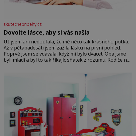
skutecnepribehy.cz
Dovolte lásce, aby si vás našla
Už jsem ani nedoufala, že mě něco tak krásného potká.
Až v pětapadesáti jsem zažila lásku na první pohled.
Poprvé jsem se vdávala, když mi bylo dvacet. Oba jsme
byli mladí a byl to tak říkajíc sňatek z rozumu. Rodiče nás
dali dohromady, Toník byl dobře zaopatřený mladý muž.
Manželství nám oběma moc nesvědčilo, brzy jsme zjistili,
že