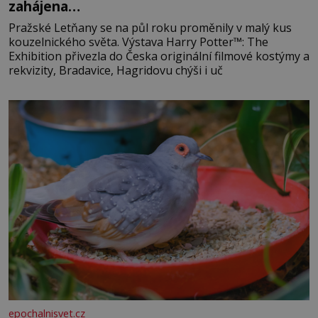
zahájena…
Pražské Letňany se na půl roku proměnily v malý kus
kouzelnického světa. Výstava Harry Potter™: The
Exhibition přivezla do Česka originální filmové kostýmy a
rekvizity, Bradavice, Hagridovu chýši i uč
epochalnisvet.cz