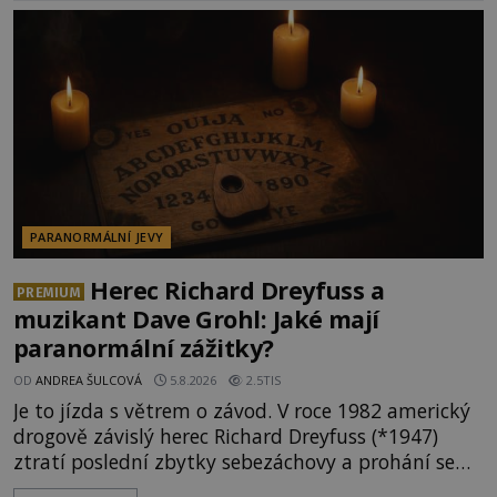
PARANORMÁLNÍ JEVY
Herec Richard Dreyfuss a
PREMIUM
muzikant Dave Grohl: Jaké mají
paranormální zážitky?
OD
ANDREA ŠULCOVÁ
5.8.2026
2.5TIS
Je to jízda s větrem o závod. V roce 1982 americký
drogově závislý herec Richard Dreyfuss (*1947)
ztratí poslední zbytky sebezáchovy a prohání se
po silnicích ve svém mercedesu jako utržený ze