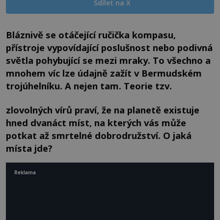
Sdílet na X
Bláznivě se otáčející ručička kompasu,
přístroje vypovídající poslušnost nebo podivná
světla pohybující se mezi mraky. To všechno a
mnohem víc lze údajně zažít v Bermudském
trojúhelníku. A nejen tam. Teorie tzv.
zlovolných vírů praví, že na planetě existuje
hned dvanáct míst, na kterých vás může
potkat až smrtelné dobrodružství. O jaká
místa jde?
Reklama