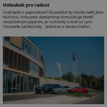
Holoubek pro radost
Uvažujete o papouškovi? Sousedům by mohla vadit jeho
hlučnost. Holoubek diamantový komunikuje téměř
neslyšitelným pípáním, je roztomilý a hodí se i pro
chovatele začátečníky. Jedná se o nenáročného
klidného ptáčka, který většinu dne jen posedává. Hodně
času tráví na zemi, kde sbírá zbytky semínek Jeho
domovinou je prakticky celá Austrálie s výjimkou
pobřežní oblasti.