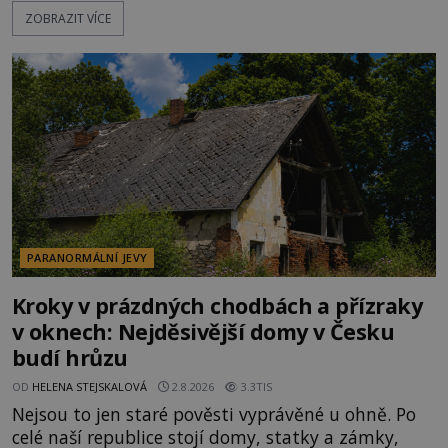
Disneyland, je hned jasno. Zábavní park vyroste na
ZOBRAZIT VÍCE
poklidném místě bývalého sadu pomerančovníků.
Klid tu teď rozhodně nepanuje, park navštíví
kolem 17 000 000 zábavychtivých lidí ročně. A ač je
velká snaha to utajit, někteří z
PARANORMÁLNÍ JEVY
Kroky v prázdných chodbách a přízraky
v oknech: Nejděsivější domy v Česku
budí hrůzu
OD
HELENA STEJSKALOVÁ
2.8.2026
3.3TIS
Nejsou to jen staré pověsti vyprávěné u ohně. Po
celé naší republice stojí domy, statky a zámky,