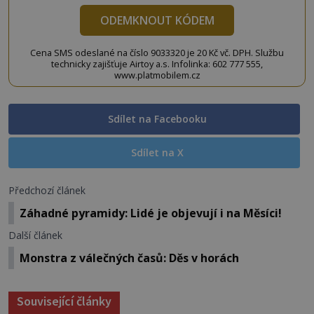
ODEMKNOUT KÓDEM
Cena SMS odeslané na číslo 9033320 je 20 Kč vč. DPH. Službu
technicky zajišťuje Airtoy a.s. Infolinka: 602 777 555,
www.platmobilem.cz
Sdílet na Facebooku
Sdílet na X
Předchozí článek
Záhadné pyramidy: Lidé je objevují i na Měsíci!
Další článek
Monstra z válečných časů: Děs v horách
Související články