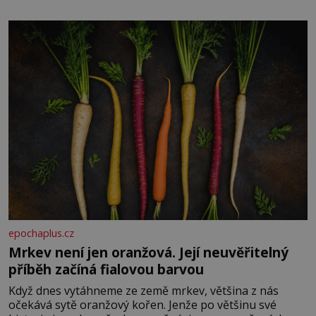
paměti lovíte název knížky, kterou jste nedávno přečetli.
Je to opravdu tak, s věkem jako kdyby se paměť
rozhodla stávkovat. Cvičte
epochaplus.cz
Mrkev není jen oranžová. Její neuvěřitelný
příběh začíná fialovou barvou
Když dnes vytáhneme ze země mrkev, většina z nás
očekává sytě oranžový kořen. Jenže po většinu své