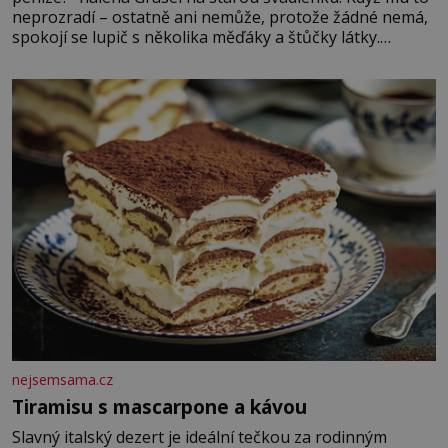
neprozradí – ostatně ani nemůže, protože žádné nemá,
spokojí se lupič s několika měďáky a štůčky látky.
Zraněná žena pár dní nato umírá. Je to muž nebývale
krutý. Jeho činy budí hrůzu ještě dlouho po jeho smrti
nejsemsama.cz
Tiramisu s mascarpone a kávou
Slavný italský dezert je ideální tečkou za rodinným