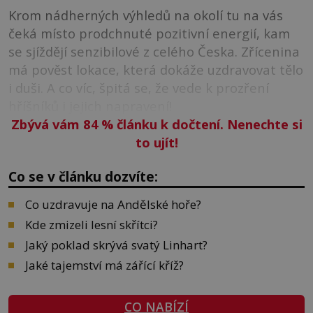
Krom nádherných výhledů na okolí tu na vás
čeká místo prodchnuté pozitivní energií, kam
se sjíždějí senzibilové z celého Česka. Zřícenina
má pověst lokace, která dokáže uzdravovat tělo
i duši. A co víc, špitá se, že vede k prozření
hříšníků i jejich napravení!
Zbývá vám 84
%
článku k dočtení. Nenechte si
to ujít!
Co se v článku dozvíte:
Co uzdravuje na Andělské hoře?
Kde zmizeli lesní skřítci?
Jaký poklad skrývá svatý Linhart?
Jaké tajemství má zářící kříž?
CO NABÍZÍ