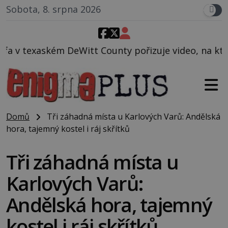
Sobota, 8. srpna 2026
 County pořizuje video, na kterém před jeho vozem p
Domů
Tři záhadná místa u Karlových Varů: Andělská
hora, tajemný kostel i ráj skřítků
Tři záhadná místa u
Karlových Varů:
Andělská hora, tajemný
kostel i ráj skřítků