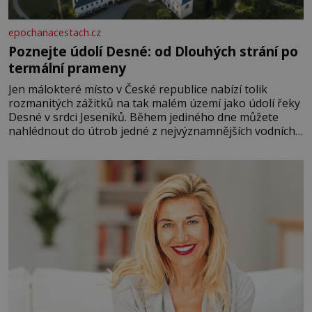
epochanacestach.cz
Poznejte údolí Desné: od Dlouhých strání po
termální prameny
Jen málokteré místo v České republice nabízí tolik
rozmanitých zážitků na tak malém území jako údolí řeky
Desné v srdci Jeseníků. Během jediného dne můžete
nahlédnout do útrob jedné z nejvýznamnějších vodních
elektráren v Evropě, vydat se na horské hřebeny, projet
se na koloběžce a den zakončit poznáváním památek ve
Velkých Losinách nebo v termálním