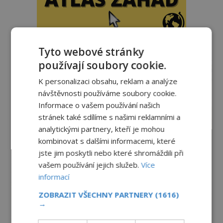
Tyto webové stránky
reklama
používají soubory cookie.
K personalizaci obsahu, reklam a analýze
návštěvnosti používáme soubory cookie.
Informace o vašem používání našich
stránek také sdílíme s našimi reklamními a
analytickými partnery, kteří je mohou
kombinovat s dalšími informacemi, které
jste jim poskytli nebo které shromáždili při
vašem používání jejich služeb.
Více
informací
ZOBRAZIT VŠECHNY PARTNERY
(1616)
→