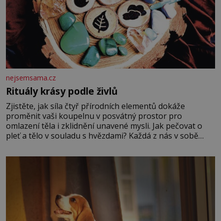
nejsemsama.cz
Rituály krásy podle živlů
Zjistěte, jak síla čtyř přírodních elementů dokáže
proměnit vaši koupelnu v posvátný prostor pro
omlazení těla i zklidnění unavené mysli. Jak pečovat o
pleť a tělo v souladu s hvězdami? Každá z nás v sobě
nese otisk vesmíru, který se projevuje nejen v naší
povaze, ale i v potřebách naší pokožky. Ohnivá znamení
Ženy narozené ve znamení Berana, Lva a Střelce v sobě
nesou žár, odvahu a neutuchající elán. Vaše