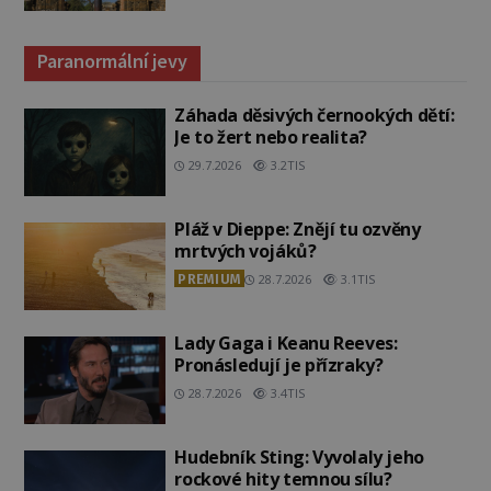
Paranormální jevy
Záhada děsivých černookých dětí:
Je to žert nebo realita?
29.7.2026
3.2TIS
Pláž v Dieppe: Znějí tu ozvěny
mrtvých vojáků?
PREMIUM
28.7.2026
3.1TIS
Lady Gaga i Keanu Reeves:
Pronásledují je přízraky?
28.7.2026
3.4TIS
Hudebník Sting: Vyvolaly jeho
rockové hity temnou sílu?