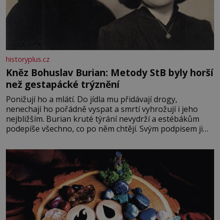
historyplus.cz
Kněz Bohuslav Burian: Metody StB byly horší
než gestapácké trýznění
Ponižují ho a mlátí. Do jídla mu přidávají drogy,
nenechají ho pořádně vyspat a smrtí vyhrožují i jeho
nejbližším. Burian kruté týrání nevydrží a estébákům
podepíše všechno, co po něm chtějí. Svým podpisem jim
potvrdí také to, že na něj během výslechů nikdo nevyvíjel
fyzický ani psychický nátlak. Syn brněnského řezníka
chce být knězem a