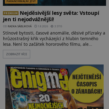
PARANORMÁLNÍ JEVY
Nejděsivější lesy světa: Vstoupí
PREMIUM
jen ti nejodvážnější!
OD
RADKA SÁBLIKOVÁ
1.8.2026
3.5TIS
Stínové bytosti, časové anomálie, děsivé přízraky a
hrůzostrašný křik vycházející z hlubin temného
lesa. Není to začátek hororového filmu, ale
události, které popisují návštěvníci lesů, které jsou
ZOBRAZIT VÍCE
označovány jako nejděsivější na světě. Lidé bydlící
v jejich blízkosti se jim i za bílého dne obloukem
vyhýbají! Už jste o těchto lesích slyšeli? A odvážili
byste se je navštívit? [gallery ids="17