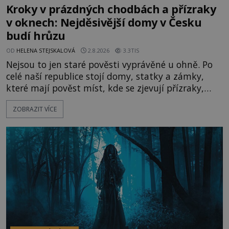
Kroky v prázdných chodbách a přízraky
v oknech: Nejděsivější domy v Česku
budí hrůzu
OD
HELENA STEJSKALOVÁ
2.8.2026
3.3TIS
Nejsou to jen staré pověsti vyprávěné u ohně. Po
celé naší republice stojí domy, statky a zámky,
které mají pověst míst, kde se zjevují přízraky,
ozývají nevysvětlitelné zvuky nebo se dějí podivné
ZOBRAZIT VÍCE
jevy. Zatímco historici většinou hledají racionální
vysvětlení, záhadologové upozorňují, že některé
lokality vykazují nápadně podobná svědectví po
celé generace. A právě tato opakující se svědectví
ud