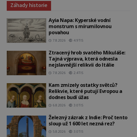
Záhady historie
Ayia Napa: Kyperské vodní
monstrum s mírumilovnou
povahou
7.8.2026
4.9TIS
Ztracený hrob svatého Mikuláše:
Tajná výprava, která odnesla
nejslavnější relikvii do Itálie
7.8.2026
2.4TIS
Kam zmizely ostatky světců?
Relikvie, které putují Evropou a
dodnes budí úžas
6.8.2026
3.0TIS
Železný zázrak z Indie: Proč tento
sloup už 1 600 let nezná rez?
5.8.2026
3.0TIS