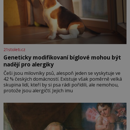
21stoleti.cz
Geneticky modifikovaní bíglové mohou být
nadějí pro alergiky
Češi jsou milovníky psů, alespoň jeden se vyskytuje ve
42 % českých domácností. Existuje však poměrně velká
skupina lidí, kteří by si psa rádi pořídili, ale nemohou,
protože jsou alergičtí. Jejich imu