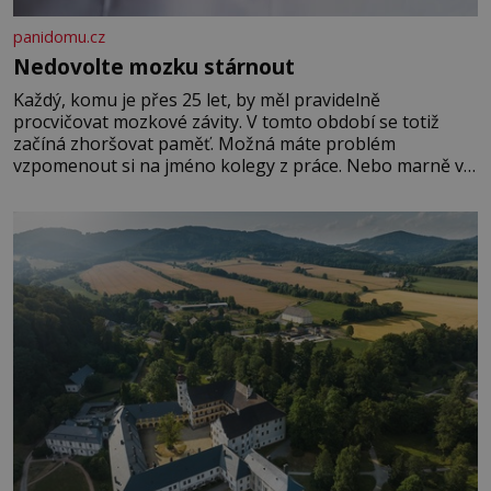
panidomu.cz
Nedovolte mozku stárnout
Každý, komu je přes 25 let, by měl pravidelně
procvičovat mozkové závity. V tomto období se totiž
začíná zhoršovat paměť. Možná máte problém
vzpomenout si na jméno kolegy z práce. Nebo marně v
paměti lovíte název knížky, kterou jste nedávno přečetli.
Je to opravdu tak, s věkem jako kdyby se paměť
rozhodla stávkovat. Cvičte