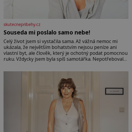
skutecnepribehy.cz
Souseda mi poslalo samo nebe!
Celý život jsem si vystačila sama. Až vážná nemoc mi
ukázala, že největším bohatstvím nejsou peníze ani
vlastní byt, ale člověk, který je ochotný podat pomocnou
ruku. Vždycky jsem byla spíš samotářka. Nepotřebovala
jsem kolem sebe partu kamarádek ani partnera. Stačily
mi knihy, práce a hlavně klid. Hned po studiích jsem
odešla z rodného města,