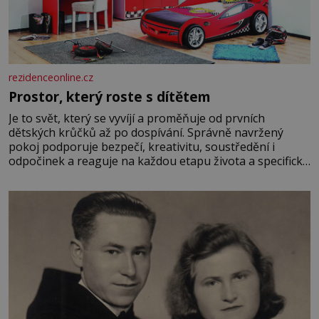
rezidenceonline.cz
Prostor, který roste s dítětem
Je to svět, který se vyvíjí a proměňuje od prvních
dětských krůčků až po dospívání. Správně navržený
pokoj podporuje bezpečí, kreativitu, soustředění i
odpočinek a reaguje na každou etapu života a specifické
potřeby dítěte. Pro nejmenší je klíčová jednoduchost,
měkkost a bezpečí, proto by pokoj miminka měl působit
především klidně a útulně. Předškolní věk je