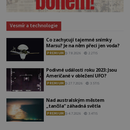
Vesmír a technologie
Co zachycují tajemné snímky
Marsu? Je na něm přeci jen voda?
PREMIUM
7.8.2026
2.2TIS
Podivné události roku 2023: Jsou
Američané v obležení UFO?
PREMIUM
27.7.2026
3.5TIS
Nad australským městem
„tančila“ záhadná světla
PREMIUM
4.7.2026
3.4TIS