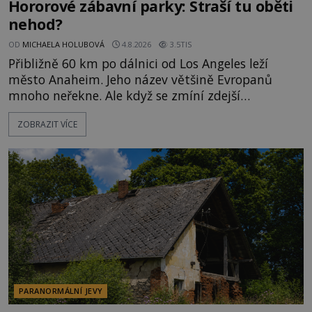
Hororové zábavní parky: Straší tu oběti
nehod?
OD
MICHAELA HOLUBOVÁ
4.8.2026
3.5TIS
Přibližně 60 km po dálnici od Los Angeles leží
město Anaheim. Jeho název většině Evropanů
mnoho neřekne. Ale když se zmíní zdejší
Disneyland, je hned jasno. Zábavní park vyroste na
ZOBRAZIT VÍCE
poklidném místě bývalého sadu pomerančovníků.
Klid tu teď rozhodně nepanuje, park navštíví
kolem 17 000 000 zábavychtivých lidí ročně. A ač je
velká snaha to utajit, někteří z
PARANORMÁLNÍ JEVY