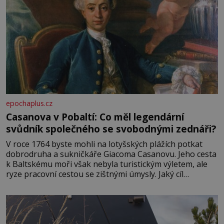
epochaplus.cz
Casanova v Pobaltí: Co měl legendární
svůdník společného se svobodnými zednáři?
V roce 1764 byste mohli na lotyšských plážích potkat
dobrodruha a sukničkáře Giacoma Casanovu. Jeho cesta
k Baltskému moři však nebyla turistickým výletem, ale
ryze pracovní cestou se zištnými úmysly. Jaký cíl
Casanova sledoval, když se například procházel uličkami
lotyšské Rigy? Casanova v Pobaltí kontaktoval tamní
zednářské lóže. Nebyl v této oblasti žádným nováčkem,
protože do zednářské