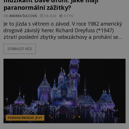
paranormální zážitky?
OD
ANDREA ŠULCOVÁ
5.8.2026
3.1TIS
Je to jízda s větrem o závod. V roce 1982 americký
drogově závislý herec Richard Dreyfuss (*1947)
ztratí poslední zbytky sebezáchovy a prohání se
po silnicích ve svém mercedesu jako utržený ze
ZOBRAZIT VÍCE
řetězu. Vše vyvrcholí katastrofou, když to Dreyfuss
napálí v plné rychlosti do stromu! Policie ve vraku
následně nalezne schovaný kokain. Tímto
momentem se slavnému
PARANORMÁLNÍ JEVY