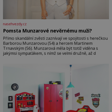
nasehvezdy.cz
Pomsta Munzarové nevěrnému muži?
Přímo skandální zvěsti zaznívají ve spojitosti s herečkou
Barborou Munzarovou (54) a hercem Martinem
Trnavským (56). Munzarová měla být totiž viděna s
jakýmsi sympaťákem, s nímž se velmi družně, až d