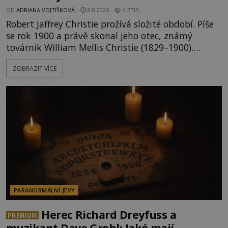
OD
ADRIANA VOJTÍŠKOVÁ
8.8.2026
4.2TIS
Robert Jaffrey Christie prožívá složité období. Píše
se rok 1900 a právě skonal jeho otec, známý
továrník William Mellis Christie (1829–1900).
Smutná událost je ale doprovázena ohromným
ZOBRAZIT VÍCE
dědictvím... Robertu připadne rodinné sídlo v
Torontu. Takový majetek skýtá řadu výhod, avšak
ta, na niž přijde Robert, by jen tak někoho
nenapadla. N
PARANORMÁLNÍ JEVY
Herec Richard Dreyfuss a
PREMIUM
muzikant Dave Grohl: Jaké mají