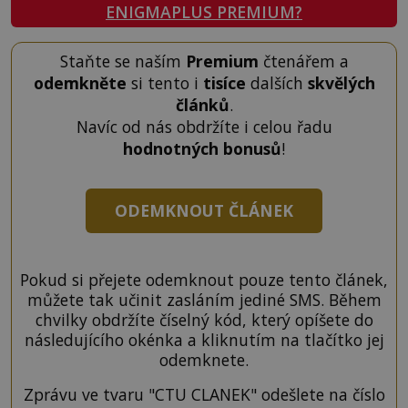
ENIGMAPLUS PREMIUM?
Staňte se naším
Premium
čtenářem a
odemkněte
si tento i
tisíce
dalších
skvělých
článků
.
Navíc od nás obdržíte i celou řadu
hodnotných bonusů
!
ODEMKNOUT ČLÁNEK
Pokud si přejete odemknout pouze tento článek,
můžete tak učinit zasláním jediné SMS. Během
chvilky obdržíte číselný kód, který opíšete do
následujícího okénka a kliknutím na tlačítko jej
odemknete.
Zprávu ve tvaru "CTU CLANEK" odešlete na číslo