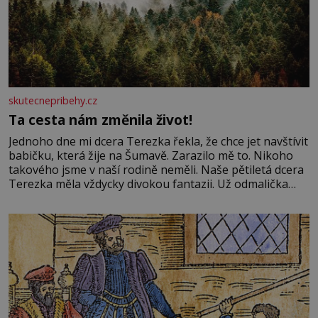
skutecnepribehy.cz
Ta cesta nám změnila život!
Jednoho dne mi dcera Terezka řekla, že chce jet navštívit
babičku, která žije na Šumavě. Zarazilo mě to. Nikoho
takového jsme v naší rodině neměli. Naše pětiletá dcera
Terezka měla vždycky divokou fantazii. Už odmalička
milovala svět pohádek. Každou chvilku mi říkala, že se jí
zdálo o jednorožcích, krásných princeznách, statečných
rytířích a létajících dracích.