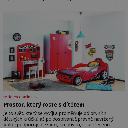
paměti lovíte název knížky, kterou jste nedávno přečetli.
Je to opravdu tak, s věkem jako kdyby se paměť
rozhodla stávkovat. Cvičte
rezidenceonline.cz
Prostor, který roste s dítětem
Je to svět, který se vyvíjí a proměňuje od prvních
dětských krůčků až po dospívání. Správně navržený
pokoj podporuje bezpečí, kreativitu, soustředění i