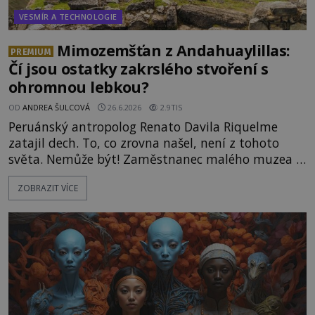
VESMÍR A TECHNOLOGIE
Mimozemšťan z Andahuaylillas:
PREMIUM
Čí jsou ostatky zakrslého stvoření s
ohromnou lebkou?
OD
ANDREA ŠULCOVÁ
26.6.2026
2.9TIS
Peruánský antropolog Renato Davila Riquelme
zatajil dech. To, co zrovna našel, není z tohoto
světa. Nemůže být! Zaměstnanec malého muzea v
peruánském městečku Andahuaylillas nedaleko
ZOBRAZIT VÍCE
legendárního Cuzca pomalu sestupuje z posvátné
hory Apu a přemýšlí, jak s touto zprávou naloží.
Právě nalezl ostatky dvou mimozemšťanů! Vědci
nad nálezem kroutí hlavou. Už na