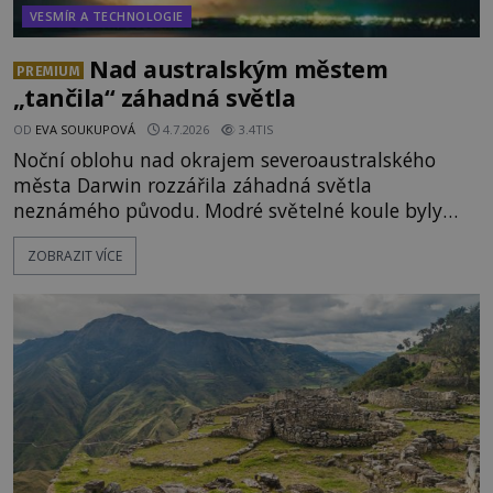
VESMÍR A TECHNOLOGIE
Nad australským městem
PREMIUM
„tančila“ záhadná světla
OD
EVA SOUKUPOVÁ
4.7.2026
3.4TIS
Noční oblohu nad okrajem severoaustralského
města Darwin rozzářila záhadná světla
neznámého původu. Modré světelné koule byly
viditelné nejméně dvacet minut, během nichž se
ZOBRAZIT VÍCE
opakovaně objevovaly a zase mizely. Svědek, který
úkaz zachytil na mobilní telefon, se domnívá, že
mohlo jít o návštěvu ze světa duchů. Záhadný
záznam okamžitě rozpoutal deb