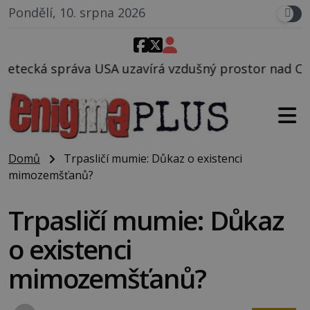
Pondělí, 10. srpna 2026
avírá vzdušný prostor nad Oblastí 51, mohlo to souv
Domů
Trpasličí mumie: Důkaz o existenci
mimozemšťanů?
Trpasličí mumie: Důkaz
o existenci
mimozemšťanů?