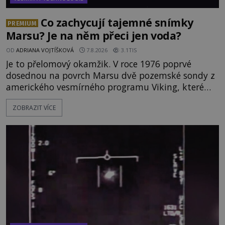
Co zachycují tajemné snímky
PREMIUM
Marsu? Je na něm přeci jen voda?
OD
ADRIANA VOJTÍŠKOVÁ
7.8.2026
3.1TIS
Je to přelomový okamžik. V roce 1976 poprvé
dosednou na povrch Marsu dvě pozemské sondy z
amerického vesmírného programu Viking, které
jsou schopny pořídit fotografie záhadami
ZOBRAZIT VÍCE
opředené rudé planety. Viking 1 zde zaznamená
něco naprosto nečekaného. V marsovské oblasti
zvané Cydonie totiž zachytí podivný útvar
připomínající lidskou tvář. NASA (Národní úřad