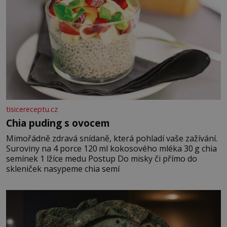
tisicereceptu.cz
Chia puding s ovocem
Mimořádně zdravá snídaně, která pohladí vaše zažívání.
Suroviny na 4 porce 120 ml kokosového mléka 30 g chia
semínek 1 lžíce medu Postup Do misky či přímo do
skleniček nasypeme chia semí