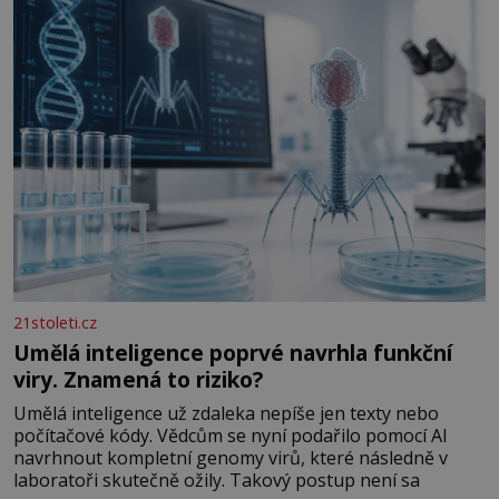
analogový počítač na světě. Přesto ani po více než sto
letech výzkumu
21stoleti.cz
Umělá inteligence poprvé navrhla funkční
viry. Znamená to riziko?
Umělá inteligence už zdaleka nepíše jen texty nebo
počítačové kódy. Vědcům se nyní podařilo pomocí AI
navrhnout kompletní genomy virů, které následně v
laboratoři skutečně ožily. Takový postup není sa