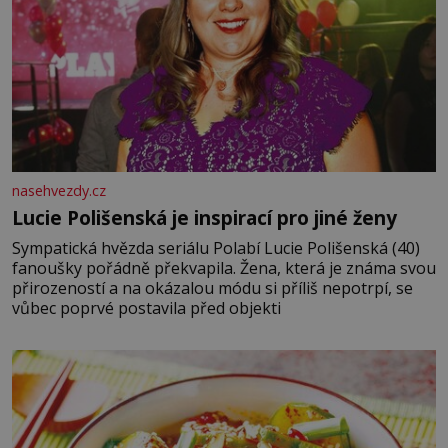
nasehvezdy.cz
Lucie Polišenská je inspirací pro jiné ženy
Sympatická hvězda seriálu Polabí Lucie Polišenská (40)
fanoušky pořádně překvapila. Žena, která je známa svou
přirozeností a na okázalou módu si příliš nepotrpí, se
vůbec poprvé postavila před objekti