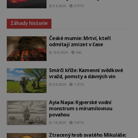
8.6.2026
3.0TIS
Záhady historie
České mumie: Mrtví, kteří
odmítají zmizet v čase
10.8.2026
442
Smírčí kříže: Kamenní svědkové
vražd, pomsty a dávných vin
9.8.2026
1.6TIS
Ayia Napa: Kyperské vodní
monstrum s mírumilovnou
povahou
7.8.2026
5.8TIS
Ztracený hrob svatého Mikuláše: