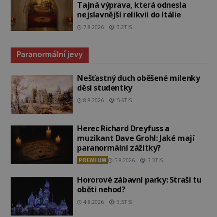
Tajná výprava, která odnesla
nejslavnější relikvii do Itálie
7.8.2026
3.2TIS
Paranormální jevy
Nešťastný duch oběšené milenky
děsí studentky
8.8.2026
5.6TIS
Herec Richard Dreyfuss a
muzikant Dave Grohl: Jaké mají
paranormální zážitky?
PREMIUM
5.8.2026
3.3TIS
Hororové zábavní parky: Straší tu
oběti nehod?
4.8.2026
3.5TIS