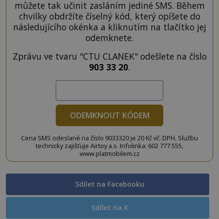
můžete tak učinit zasláním jediné SMS. Během
chvilky obdržíte číselný kód, který opíšete do
následujícího okénka a kliknutím na tlačítko jej
odemknete.
Zprávu ve tvaru "CTU CLANEK" odešlete na číslo
903 33 20
.
ODEMKNOUT KÓDEM
Cena SMS odeslané na číslo 9033320 je 20 Kč vč. DPH. Službu
technicky zajišťuje Airtoy a.s. Infolinka: 602 777 555,
www.platmobilem.cz
Sdílet na Facebooku
Sdílet na X