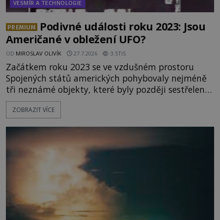
VESMÍR A TECHNOLOGIE
Podivné události roku 2023: Jsou
PREMIUM
Američané v obležení UFO?
OD
MIROSLAV OLIVÍK
27.7.2026
3.5TIS
Začátkem roku 2023 se ve vzdušném prostoru
Spojených států amerických pohybovaly nejméně
tři neznámé objekty, které byly později sestřeleny.
Do dnešních dnů nebyly trosky těchto létajících
ZOBRAZIT VÍCE
těles objeveny. Je možné, že šlo o nějaké nové
armádní výzkumné technologie? Nebo snad byly
mimozemského původu? Dne 4. února roku 2023
vydává