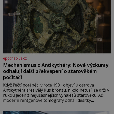
epochaplus.cz
Mechanismus z Antikythéry: Nové výzkumy
odhalují další překvapení o starověkém
počítači
Když řečtí potápěči v roce 1901 objeví u ostrova
Antikythéra zrezivělý kus bronzu, nikdo netuší, že drží v
rukou jeden z nejúžasnějších vynálezů starověku. Až
moderní rentgenové tomografy odhalí desítky
ozubených kol ukrytých uvnitř. Mechanismus z
Antikythéry je dnes považován za nejstarší známý