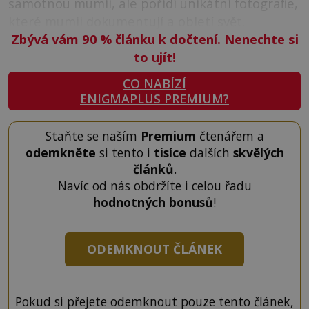
samotnou mumii, ale pořídí unikátní fotograﬁe,
které mumii dokumentují a obletí svět.
Zbývá vám 90
%
článku k dočtení. Nenechte si
to ujít!
CO NABÍZÍ
ENIGMAPLUS PREMIUM?
Staňte se naším
Premium
čtenářem a
odemkněte
si tento i
tisíce
dalších
skvělých
článků
.
Navíc od nás obdržíte i celou řadu
hodnotných bonusů
!
ODEMKNOUT ČLÁNEK
Pokud si přejete odemknout pouze tento článek,