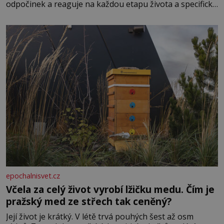
odpočinek a reaguje na každou etapu života a specifické
potřeby dítěte. Pro nejmenší je klíčová jednoduchost,
měkkost a bezpečí, proto by pokoj miminka měl působit
především klidně a útulně. Předškolní věk je
epochalnisvet.cz
Včela za celý život vyrobí lžičku medu. Čím je
pražský med ze střech tak ceněný?
Její život je krátký. V létě trvá pouhých šest až osm