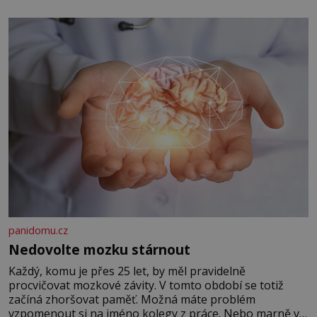
panidomu.cz
Nedovolte mozku stárnout
Každý, komu je přes 25 let, by měl pravidelně
procvičovat mozkové závity. V tomto období se totiž
začíná zhoršovat paměť. Možná máte problém
vzpomenout si na jméno kolegy z práce. Nebo marně v