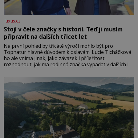
iluxus.cz
Stojí v čele značky s historií. Teď ji musím
připravit na dalších třicet let
Na první pohled by třicáté výročí mohlo být pro
Topnatur hlavně důvodem k oslavám. Lucie Ticháčková
ho ale vnímá jinak, jako závazek i příležitost
rozhodnout, jak má rodinná značka vypadat v dalších l