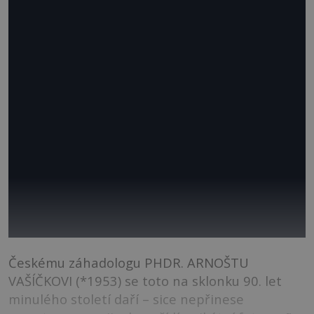
Českému záhadologu PHDR. ARNOŠTU
VAŠÍČKOVI (*1953) se toto na sklonku 90. let
minulého století daří – sice nepřinese