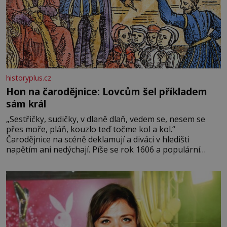
historyplus.cz
Hon na čarodějnice: Lovcům šel příkladem
sám král
„Sestřičky, sudičky, v dlaně dlaň, vedem se, nesem se
přes moře, pláň, kouzlo teď točme kol a kol.“
Čarodějnice na scéně deklamují a diváci v hledišti
napětím ani nedýchají. Píše se rok 1606 a populární
anglický dramatik William Shakespeare uvádí svou
Tragédii o Macbethovi. Napsal ji pro krále Jakuba I., jenž
v roce 1603 vystřídal