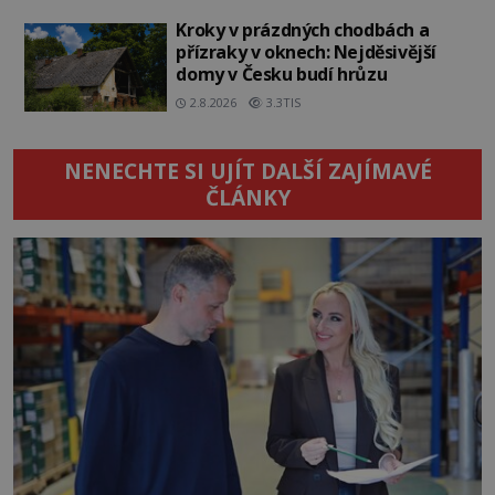
Kroky v prázdných chodbách a
přízraky v oknech: Nejděsivější
domy v Česku budí hrůzu
2.8.2026
3.3TIS
NENECHTE SI UJÍT DALŠÍ ZAJÍMAVÉ
ČLÁNKY