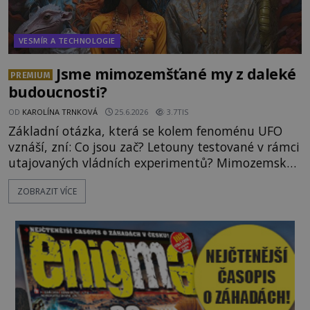
VESMÍR A TECHNOLOGIE
Jsme mimozemšťané my z daleké
PREMIUM
budoucnosti?
OD
KAROLÍNA TRNKOVÁ
25.6.2026
3.7TIS
Základní otázka, která se kolem fenoménu UFO
vznáší, zní: Co jsou zač? Letouny testované v rámci
utajovaných vládních experimentů? Mimozemské
vesmírné lodě plnící na Zemi nám neznámý úkol?
ZOBRAZIT VÍCE
Skokani mezi dimenzemi, putující po mostech
skrze reality do paralelních světů? O všech těchto
možnostech již desítky let vzrušeně diskutují
vědci, ufologo