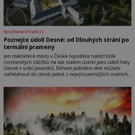
epochanacestach.cz
Poznejte údolí Desné: od Dlouhých strání po
termální prameny
Jen málokteré místo v České republice nabízí tolik
rozmanitých zážitků na tak malém území jako údolí řeky
Desné v srdci Jeseníků. Během jediného dne můžete
nahlédnout do útrob jedné z nejvýznamnějších vodních
elektráren v Evropě, vydat se na horské hřebeny, projet
se na koloběžce a den zakončit poznáváním památek ve
Velkých Losinách nebo v termálním