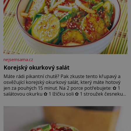
nejsemsama.cz
Korejský okurkový salát
Máte rádi pikantní chutě? Pak zkuste tento křupavý a
osvěžující korejský okurkový salát, který máte hotový
jen za pouhých 15 minut. Na 2 porce potřebujete: ✿ 1
salátovou okurku ✿ 1 lžičku soli ✿ 1 stroužek česneku
✿ 1 lžíci sójové omáčky ✿ 1 lžíci rýžového octa ✿ 1 lžičku
sezamového oleje ✿ 1 lžičku chilli ✿ 1 lžičku cukru ✿ 1
jarní cibulku ✿ 1 lžíci sezamových semínek