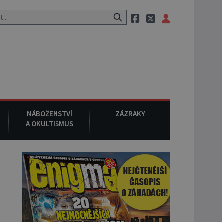
em po cestě utíká zvláštní psovitá šelma, údajně bájná čupakabra.
NÁBOŽENSTVÍ
ZÁZRAKY
A OKULTISMUS