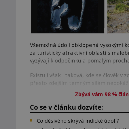
Všemožná údolí obklopená vysokými kop
za turisticky atraktivní oblasti s male
vyzývají k odpočinku a pomalým proch
Existují však i taková, kde se člověk v 
přesto zdejším temným silám nedokáží
Zbývá vám 98
%
člán
Co se v článku dozvíte:
Co děsivého skrývá indické údolí?