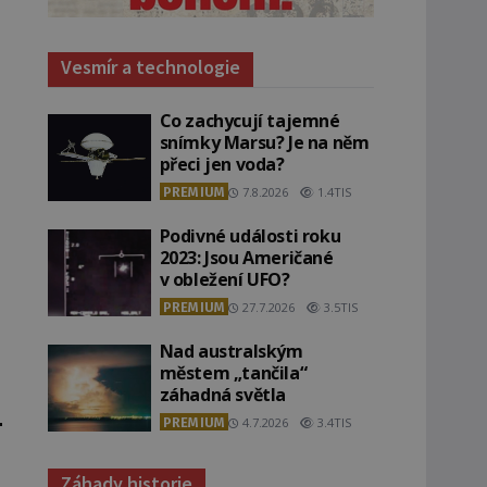
Vesmír a technologie
Co zachycují tajemné
snímky Marsu? Je na něm
přeci jen voda?
PREMIUM
7.8.2026
1.4TIS
Podivné události roku
2023: Jsou Američané
v obležení UFO?
PREMIUM
27.7.2026
3.5TIS
Nad australským
městem „tančila“
záhadná světla
PREMIUM
4.7.2026
3.4TIS
Záhady historie