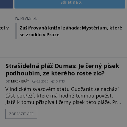
Sdílet na X
Další článek
el v
Zašifrovaná knižní záhada: Mystérium, které
se zrodilo v Praze
Strašidelná pláž Dumas: Je černý písek
podhoubím, ze kterého roste zlo?
OD
MIREK BRÁT
6.8.2026
5.1TIS
V indickém svazovém státu Gudžarát se nachází
část pobřeží, které má hodně temnou pověst.
Jistě k tomu přispívá i černý písek této pláže. Proč
má pláž takové netypické zbarvení? Nakolik jsou
ZOBRAZIT VÍCE
pravdivé historky, že zde došlo k
nevysvětlitelným zmizením turistů? Ti, kteří se