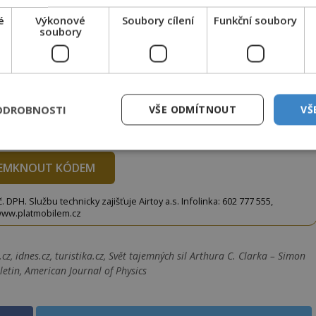
é
Výkonové
Soubory cílení
Funkční soubory
soubory
to článek, můžete tak učinit zasláním jediné SMS.
terý opíšete do následujícího okénka a kliknutím na
tko jej odemknete.
CLANEK" odešlete na číslo
903 33 20
.
ODROBNOSTI
VŠE ODMÍTNOUT
VŠ
EMKNOUT KÓDEM
DPH. Službu technicky zajišťuje Airtoy a.s. Infolinka: 602 777 555,
ww.platmobilem.cz
z, idnes.cz, turistika.cz, Svět tajemných sil Arthura C. Clarka – Simon
letin, American Journal of Physics