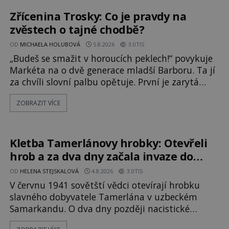
nebojí, nás mohou následovat. Vstupujeme na
pláž Dumas ve městě Surat. Gu
Zřícenina Trosky: Co je pravdy na
zvěstech o tajné chodbě?
OD
MICHAELA HOLUBOVÁ
5.8.2026
3.0TIS
„Budeš se smažit v horoucích peklech!“ povykuje
Markéta na o dvě generace mladší Barboru. Ta jí
za chvíli slovní palbu opětuje. První je zarytá
katolička, druhá přesvědčená kališnice. A každá z
ZOBRAZIT VÍCE
nich se usídlí na jedné z věží slavného hradu
Trosky. Šlechtic Ota IV. z Bergova (1399–1452)
patří mezi vůdce protihusitského boje. Za
manželku má skutečně jistou
Kletba Tamerlánovy hrobky: Otevřeli
hrob a za dva dny začala invaze do
SSSR. Náhoda, nebo varování?
OD
HELENA STEJSKALOVÁ
4.8.2026
3.0TIS
V červnu 1941 sovětští vědci otevírají hrobku
slavného dobyvatele Tamerlána v uzbeckém
Samarkandu. O dva dny později nacistické
Německo zahajuje operaci Barbarossa a napadá