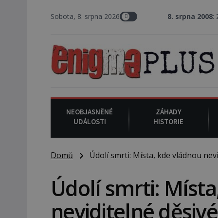
Sobota, 8. srpna 2026
8. srpna 2008
: Zástupce šerif
NEOBJASNĚNÉ
ZÁHADY
UDÁLOSTI
HISTORIE
Domů
Údolí smrti: Místa, kde vládnou nevid
Údolí smrti: Míst
neviditelné děsivé 