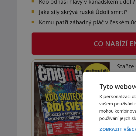
Kdo odnáší hlavy v kanadském údolí?
Jaké síly skrývá ruské Údolí smrti?
Komu patří záhadný pláč v českém úd
CO NABÍZÍ
E
Staňte
Navíc
Tyto webové
K personalizaci o
vašem používání na
mohou kombinovat 
používání jejich s
ZOBRAZIT VŠE