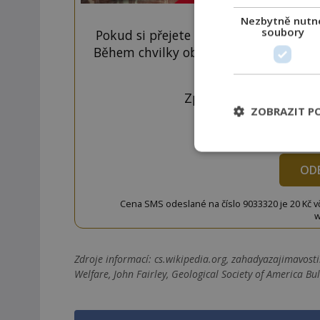
Nezbytně nutn
soubory
Pokud si přejete odemknout pouze ten
Během chvilky obdržíte číselný kód, k
tlačí
Zprávu ve tvaru "CTU 
ZOBRAZIT P
OD
Cena SMS odeslané na číslo 9033320 je 20 Kč vč. 
w
Zdroje informací:
cs.wikipedia.org, zahadyazajimavosti.c
Welfare, John Fairley, Geological Society of America Bul