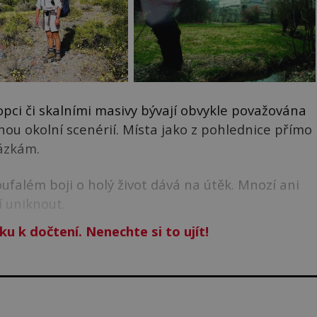
ci či skalními masivy bývají obvykle považována
bnou okolní scenérií. Místa jako z pohlednice přímo
ázkám.
zoufalém boji o holý život dává na útěk. Mnozí ani
 uniknout.
ku k dočtení. Nenechte si to ujít!