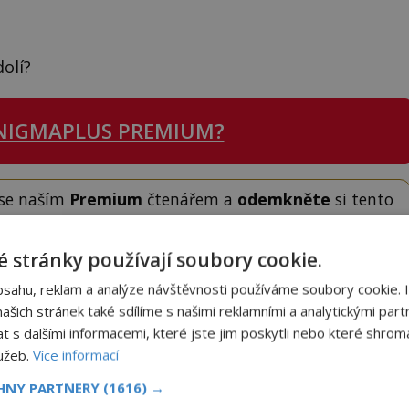
olí?
NIGMAPLUS PREMIUM?
 se naším
Premium
čtenářem a
odemkněte
si tento
i
tisíce
dalších
skvělých článků
.
 od nás obdržíte i celou řadu
hodnotných bonusů
!
 stránky používají soubory cookie.
bsahu, reklam a analýze návštěvnosti používáme soubory cookie. 
ODEMKNOUT ČLÁNEK
šich stránek také sdílíme s našimi reklamními a analytickými partn
s dalšími informacemi, které jste jim poskytli nebo které shromá
lužeb.
Více informací
CHNY PARTNERY
(1616) →