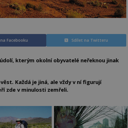
t na Facebooku
Sdílet na Twitteru
údolí, kterým okolní obyvatelé neřeknou jinak
věst.
Každá je jiná, ale vždy v ní figurují
eří zde v minulosti zemřeli.