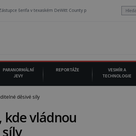
a v texaském DeWitt County pořizuje video, na kterém před jeho voz
PARANORMÁLNÍ
REPORTÁŽE
VESMÍR A
JEVY
TECHNOLOGIE
itelné děsivé síly
a, kde vládnou
síly