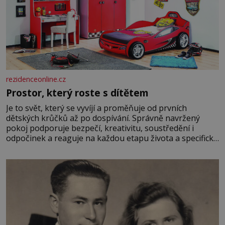
rezidenceonline.cz
Prostor, který roste s dítětem
Je to svět, který se vyvíjí a proměňuje od prvních
dětských krůčků až po dospívání. Správně navržený
pokoj podporuje bezpečí, kreativitu, soustředění i
odpočinek a reaguje na každou etapu života a specifické
potřeby dítěte. Pro nejmenší je klíčová jednoduchost,
měkkost a bezpečí, proto by pokoj miminka měl působit
především klidně a útulně. Předškolní věk je