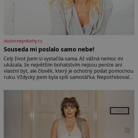
skutecnepribehy.cz
Souseda mi poslalo samo nebe!
Celý život jsem si vystačila sama. Až vážná nemoc mi
ukázala, že největším bohatstvím nejsou peníze ani
vlastní byt, ale člověk, který je ochotný podat pomocnou
ruku. Vždycky jsem byla spíš samotářka. Nepotřebovala
jsem kolem sebe partu kamarádek ani partnera. Stačily
mi knihy, práce a hlavně klid. Hned po studiích jsem
odešla z rodného města,