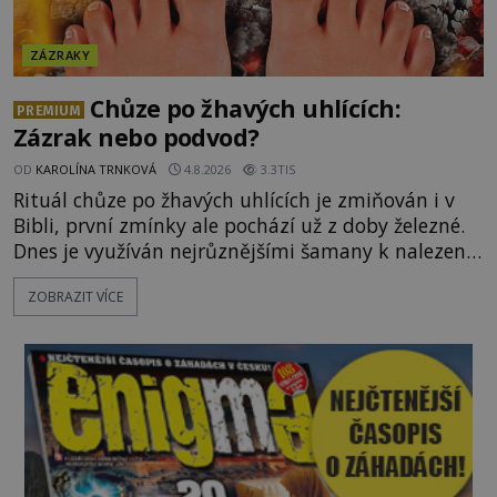
ZÁZRAKY
Chůze po žhavých uhlících:
PREMIUM
Zázrak nebo podvod?
OD
KAROLÍNA TRNKOVÁ
4.8.2026
3.3TIS
Rituál chůze po žhavých uhlících je zmiňován i v
Bibli, první zmínky ale pochází už z doby železné.
Dnes je využíván nejrůznějšími šamany k nalezení
spirituální síly či vnitřního klidu. Jak funguje a proč
ZOBRAZIT VÍCE
si při něm člověk nepopálí nohy, což bylo
objektivně dokázáno? Je na něm i něco
nadpřirozeného? Histori