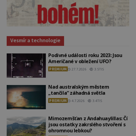
Vesmír a technologie
Podivné události roku 2023: Jsou
Američané v obležení UFO?
PREMIUM
27.7.2026
3.5TIS
Nad australským městem
„tančila“ záhadná světla
PREMIUM
4.7.2026
3.4TIS
Mimozemšťan z Andahuaylillas: Čí
jsou ostatky zakrslého stvoření s
ohromnou lebkou?