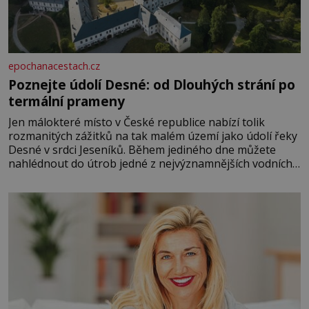
epochanacestach.cz
Poznejte údolí Desné: od Dlouhých strání po
termální prameny
Jen málokteré místo v České republice nabízí tolik
rozmanitých zážitků na tak malém území jako údolí řeky
Desné v srdci Jeseníků. Během jediného dne můžete
nahlédnout do útrob jedné z nejvýznamnějších vodních
elektráren v Evropě, vydat se na horské hřebeny, projet
se na koloběžce a den zakončit poznáváním památek ve
Velkých Losinách nebo v termálním