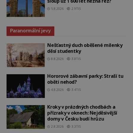
sloup už 1 600 let nezná rez?
5.8.2026
2.9TIS
Paranormální jevy
Nešťastný duch oběšené milenky
děsí studentky
8.8.2026
3.8TIS
Hororové zábavní parky: Straší tu
oběti nehod?
4.8.2026
3.4TIS
Kroky v prázdných chodbách a
přízraky v oknech: Nejděsivější
domy v Česku budí hrůzu
2.8.2026
3.3TIS