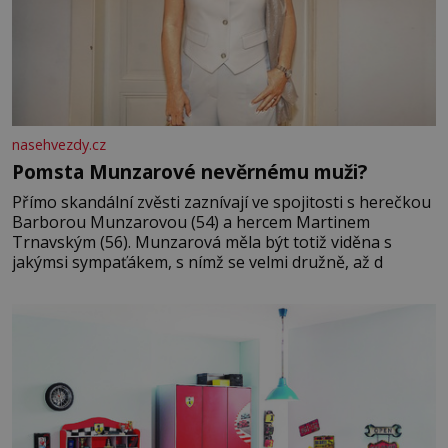
nasehvezdy.cz
Pomsta Munzarové nevěrnému muži?
Přímo skandální zvěsti zaznívají ve spojitosti s herečkou
Barborou Munzarovou (54) a hercem Martinem
Trnavským (56). Munzarová měla být totiž viděna s
jakýmsi sympaťákem, s nímž se velmi družně, až d