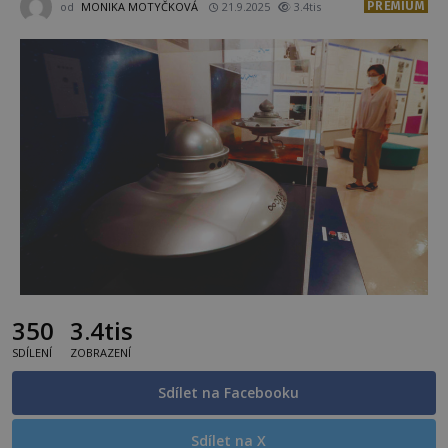
PREMIUM
od
MONIKA MOTYČKOVÁ
21.9.2025
3.4tis
350
3.4tis
SDÍLENÍ
ZOBRAZENÍ
Sdílet na Facebooku
Sdílet na X