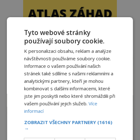
Tyto webové stránky
používají soubory cookie.
reklama
K personalizaci obsahu, reklam a analýze
návštěvnosti používáme soubory cookie.
Informace o vašem používání našich
stránek také sdílíme s našimi reklamními a
analytickými partnery, kteří je mohou
kombinovat s dalšími informacemi, které
jste jim poskytli nebo které shromáždili při
vašem používání jejich služeb.
Více
informací
ZOBRAZIT VŠECHNY PARTNERY
(1616)
→