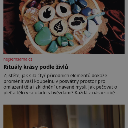
nejsemsama.cz
Rituály krásy podle živlů
Zjistěte, jak síla čtyř přírodních elementů dokáže
proměnit vaši koupelnu v posvátný prostor pro
omlazení těla i zklidnění unavené mysli. Jak pečovat o
pleť a tělo v souladu s hvězdami? Každá z nás v sobě
nese otisk vesmíru, který se projevuje nejen v naší
povaze, ale i v potřebách naší pokožky. Ohnivá znamení
Ženy narozené ve znamení Berana, Lva a Střelce v sobě
nesou žár, odvahu a neutuchající elán. Vaše