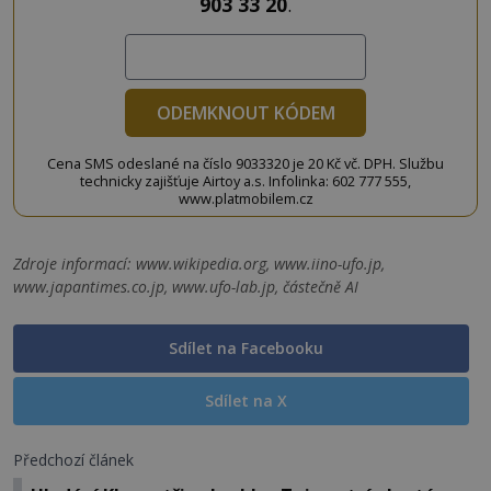
903 33 20
.
ODEMKNOUT KÓDEM
Cena SMS odeslané na číslo 9033320 je 20 Kč vč. DPH. Službu
technicky zajišťuje Airtoy a.s. Infolinka: 602 777 555,
www.platmobilem.cz
Zdroje informací:
www.wikipedia.org, www.iino-ufo.jp,
www.japantimes.co.jp, www.ufo-lab.jp, částečně AI
Sdílet na Facebooku
Sdílet na X
Předchozí článek