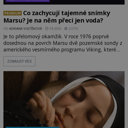
Co zachycují tajemné snímky
PREMIUM
Marsu? Je na něm přeci jen voda?
OD
ADRIANA VOJTÍŠKOVÁ
7.8.2026
2.0TIS
Je to přelomový okamžik. V roce 1976 poprvé
dosednou na povrch Marsu dvě pozemské sondy z
amerického vesmírného programu Viking, které
jsou schopny pořídit fotografie záhadami
ZOBRAZIT VÍCE
opředené rudé planety. Viking 1 zde zaznamená
něco naprosto nečekaného. V marsovské oblasti
zvané Cydonie totiž zachytí podivný útvar
připomínající lidskou tvář. NASA (Národní úřad