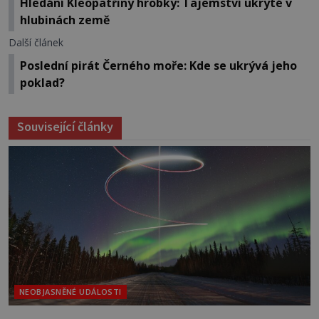
Hledání Kleopatřiny hrobky: Tajemství ukryté v
hlubinách země
Další článek
Poslední pirát Černého moře: Kde se ukrývá jeho
poklad?
Související články
NEOBJASNĚNÉ UDÁLOSTI