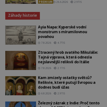
PREMIUM
26.6.2026
2.9TIS
Záhady historie
Ayia Napa: Kyperské vodní
monstrum s mírumilovnou
povahou
7.8.2026
4.7TIS
Ztracený hrob svatého Mikuláše:
Tajná výprava, která odnesla
nejslavnější relikvii do Itálie
7.8.2026
2.1TIS
Kam zmizely ostatky světců?
Relikvie, které putují Evropou a
dodnes budí úžas
6.8.2026
2.9TIS
Železný zázrak z Indie: Proč tento