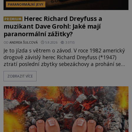
PARANORMÁLNÍ JEVY
Herec Richard Dreyfuss a
PREMIUM
muzikant Dave Grohl: Jaké mají
paranormální zážitky?
OD
ANDREA ŠULCOVÁ
5.8.2026
3.0TIS
Je to jízda s větrem o závod. V roce 1982 americký
drogově závislý herec Richard Dreyfuss (*1947)
ztratí poslední zbytky sebezáchovy a prohání se
po silnicích ve svém mercedesu jako utržený ze
ZOBRAZIT VÍCE
řetězu. Vše vyvrcholí katastrofou, když to Dreyfuss
napálí v plné rychlosti do stromu! Policie ve vraku
následně nalezne schovaný kokain. Tímto
momentem se slavnému