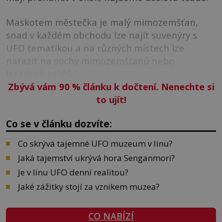
Maskotem městečka je malý mimozemšťan,
snad v každém obchodu lze najít suvenýry s
UFO tematikou a na různých místech lze
narazit na sochy mimozemšťanů nebo
létajících talířů.
Zbývá vám 90
%
článku k dočtení. Nenechte si
to ujít!
Co se v článku dozvíte:
Co skrývá tajemné UFO muzeum v Iinu?
Jaká tajemství ukrývá hora Senganmori?
Je v Iinu UFO denní realitou?
Jaké zážitky stojí za vznikem muzea?
CO NABÍZÍ