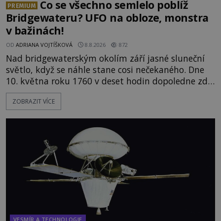
Co se všechno semlelo poblíž
PREMIUM
Bridgewateru? UFO na obloze, monstra
v bažinách!
OD
ADRIANA VOJTÍŠKOVÁ
8.8.2026
872
Nad bridgewaterským okolím září jasné sluneční
světlo, když se náhle stane cosi nečekaného. Dne
10. května roku 1760 v deset hodin dopoledne zde
dojde k vůbec prvnímu historicky doloženému
ZOBRAZIT VÍCE
přeletu UFO. Podle záznamů vyzařuje takové
světlo, že vypadá jako „koule hořícího ohně“. Jde
jen o nějaký optický klam, nebo se zde skutečně
právě vznáší mimozemská loď
VESMÍR A TECHNOLOGIE