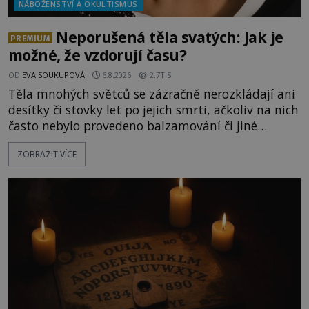
NÁBOŽENSTVÍ A OKULTISMUS
Neporušená těla svatých: Jak je
PREMIUM
možné, že vzdorují času?
OD
EVA SOUKUPOVÁ
6.8.2026
2.7TIS
Těla mnohých světců se zázračně nerozkládají ani
desítky či stovky let po jejich smrti, ačkoliv na nich
často nebylo provedeno balzamování či jiné
pokusy o konzervaci. Neporušené ostatky bývají
ZOBRAZIT VÍCE
považovány za důkaz svatosti zemřelých. Jaké
tajemné síly těla významných náboženských
osobností ochraňují? Na hřbitově u kláštera
Milosrdných