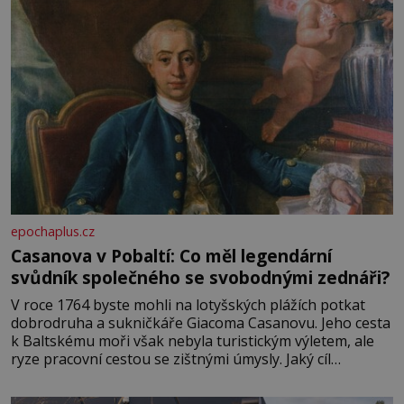
epochaplus.cz
Casanova v Pobaltí: Co měl legendární
svůdník společného se svobodnými zednáři?
V roce 1764 byste mohli na lotyšských plážích potkat
dobrodruha a sukničkáře Giacoma Casanovu. Jeho cesta
k Baltskému moři však nebyla turistickým výletem, ale
ryze pracovní cestou se zištnými úmysly. Jaký cíl
Casanova sledoval, když se například procházel uličkami
lotyšské Rigy? Casanova v Pobaltí kontaktoval tamní