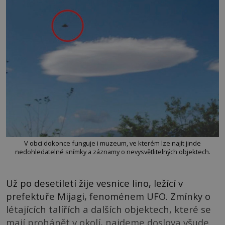
V obci dokonce funguje i muzeum, ve kterém lze najít jinde
nedohledatelné snímky a záznamy o nevysvětlitelných objektech.
Už po desetiletí žije vesnice Iino, ležící v
prefektuře Mijagi, fenoménem UFO. Zmínky o
létajících talířích a dalších objektech, které se
mají prohánět v okolí, najdeme doslova všude.