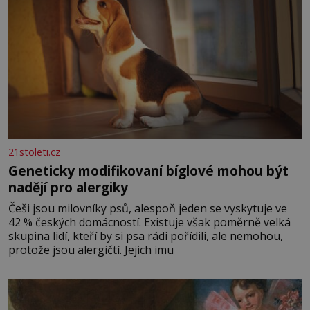
21stoleti.cz
Geneticky modifikovaní bíglové mohou být
nadějí pro alergiky
Češi jsou milovníky psů, alespoň jeden se vyskytuje ve
42 % českých domácností. Existuje však poměrně velká
skupina lidí, kteří by si psa rádi pořídili, ale nemohou,
protože jsou alergičtí. Jejich imu