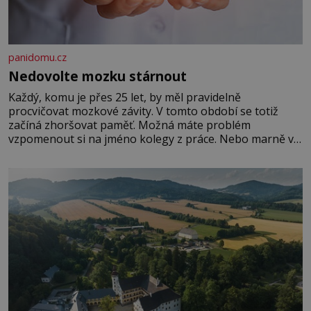
panidomu.cz
Nedovolte mozku stárnout
Každý, komu je přes 25 let, by měl pravidelně
procvičovat mozkové závity. V tomto období se totiž
začíná zhoršovat paměť. Možná máte problém
vzpomenout si na jméno kolegy z práce. Nebo marně v
paměti lovíte název knížky, kterou jste nedávno přečetli.
Je to opravdu tak, s věkem jako kdyby se paměť
rozhodla stávkovat. Cvičte