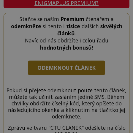
ENIGMAPLUS PREMIUM?
Staňte se naším
Premium
čtenářem a
odemkněte
si tento i
tisíce
dalších
skvělých
článků
.
Navíc od nás obdržíte i celou řadu
hodnotných bonusů
!
ODEMKNOUT ČLÁNEK
Pokud si přejete odemknout pouze tento článek,
můžete tak učinit zasláním jediné SMS. Během
chvilky obdržíte číselný kód, který opíšete do
následujícího okénka a kliknutím na tlačítko jej
odemknete.
Zprávu ve tvaru "CTU CLANEK" odešlete na číslo