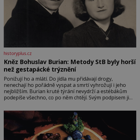
historyplus.cz
Kněz Bohuslav Burian: Metody StB byly horší
než gestapácké trýznění
Ponižují ho a mlátí. Do jídla mu přidávají drogy,
nenechají ho pořádně vyspat a smrtí vyhrožují i jeho
nejbližším. Burian kruté týrání nevydrží a estébákům
podepíše všechno, co po něm chtějí. Svým podpisem jim
potvrdí také to, že na něj během výslechů nikdo nevyvíjel
fyzický ani psychický nátlak. Syn brněnského řezníka
chce být knězem a