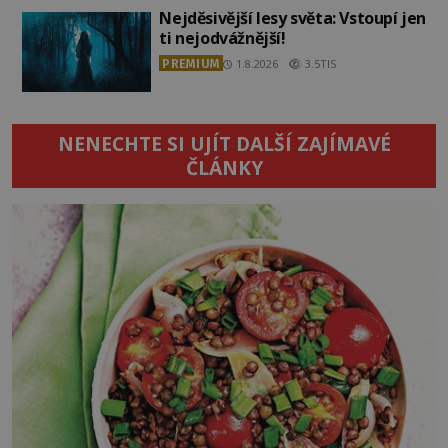
Nejděsivější lesy světa: Vstoupí jen
ti nejodvážnější!
PREMIUM
1.8.2026
3.5TIS
NENECHTE SI UJÍT DALŠÍ ZAJÍMAVÉ
ČLÁNKY