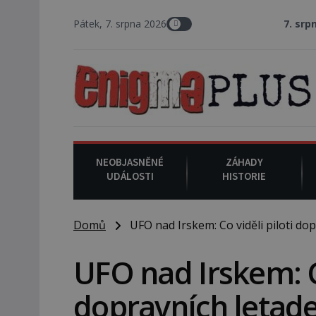
Pátek, 7. srpna 2026
7. srpna 1994
: Na
NEOBJASNĚNÉ
ZÁHADY
UDÁLOSTI
HISTORIE
Domů
UFO nad Irskem: Co viděli piloti dop
UFO nad Irskem: Co
dopravních letade