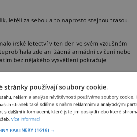
ik, letěli za sebou a to naprosto stejnou trasou.
alo irské letectví v ten den ve svém vzdušném
Neprobíhala zde ani žádná armádní cvičení nebo
atím bez nějakého vysvětlení pokračuje.
 stránky používají soubory cookie.
bsahu, reklam a analýze návštěvnosti používáme soubory cookie. 
šich stránek také sdílíme s našimi reklamními a analytickými partn
s dalšími informacemi, které jste jim poskytli nebo které shromá
lužeb.
Více informací
Sdílet na X
CHNY PARTNERY
(1616) →