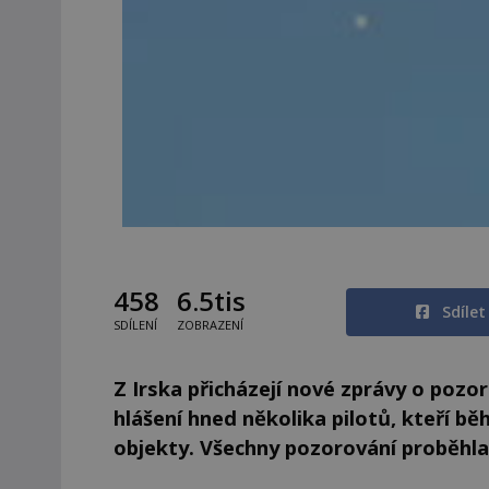
458
6.5tis
Sdíle
SDÍLENÍ
ZOBRAZENÍ
Z Irska přicházejí nové zprávy o pozor
hlášení hned několika pilotů, kteří 
objekty. Všechny pozorování proběhla