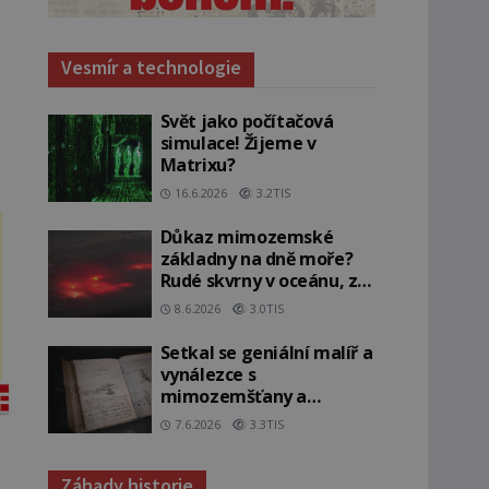
Vesmír a technologie
Svět jako počítačová
simulace! Žijeme v
Matrixu?
16.6.2026
3.2TIS
Důkaz mimozemské
základny na dně moře?
Rudé skvrny v oceánu, ze
kterých srší blesky!
8.6.2026
3.0TIS
Setkal se geniální malíř a
vynálezce s
mimozemšťany a
vstoupil do jiné dimenze?
7.6.2026
3.3TIS
Záhady historie