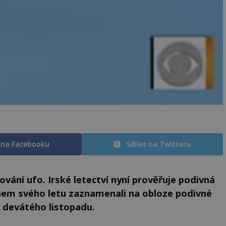
t na Facebooku
Sdílet na Twitteru
ování ufo. Irské letectví nyní prověřuje podivná
během svého letu zaznamenali na obloze podivné
 devátého listopadu.