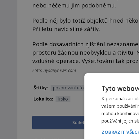
nebo něčemu jim podobnému.
Podle něj bylo totiž objektů hned někol
Při letu navíc silně zářily.
Podle dosavadních zjištění nezaznamen
prostoru žádnou neobvyklou aktivitu. 
vzdušné operace. Vyšetřování tak proz
Foto: nydailynews.com
Tyto webové
Štítky:
pozorování ufo
ufo
K personalizaci o
Lokalita:
Irsko
vašem používání na
mohou kombinovat 
používání jejich s
Sdílet na Facebooku
ZOBRAZIT VŠE