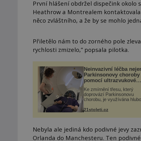
První hlášení obdržel dispečink okolo 
Heathrow a Montrealem kontaktovala d
něco zvláštního, a že by se mohlo jedna
Přiletělo nám to do zorného pole zleva
rychlosti zmizelo,” popsala pilotka.
Neinvazivní léčba neje
Parkinsonovy choroby
pomocí ultrazvukové
„helmy“
Ke zmírnění třesu, který
doprovází Parkinsonovu
chorobu, je využívána hlub
mozková stimulace, která 
vyžaduje vysoce invazivní
21stoleti.cz
zákrok. Ultrazvuk zase nen
vhodný k dostatečně přes
zacílení ...
Nebyla ale jediná kdo podivné jevy zazn
Orlanda do Manchesteru. Ten podivné 