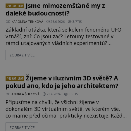
nad nálezem kroutí hlavou. Už na
Jsme mimozemšťané my z
PREMIUM
daleké budoucnosti?
OD
KAROLÍNA TRNKOVÁ
25.6.2026
3.7TIS
Základní otázka, která se kolem fenoménu UFO
vznáší, zní: Co jsou zač? Letouny testované v
rámci utajovaných vládních experimentů?
Mimozemské vesmírné lodě plnící na Zemi nám
ZOBRAZIT VÍCE
neznámý úkol? Skokani mezi dimenzemi, putující
po mostech skrze reality do paralelních světů? O
všech těchto možnostech již desítky let vzrušeně
diskutují vědci, ufologo
Žijeme v iluzivním 3D světě? A
PREMIUM
pokud ano, kdo je jeho architektem?
OD
ANDREA ŠULCOVÁ
23.6.2026
3.5TIS
Připusťme na chvíli, že všichni žijeme v
dokonalém 3D virtuálním světě, ve kterém vše,
co máme před očima, prakticky neexistuje. Každý
den se budíme do počítačové simulace, která je
ZOBRAZIT VÍCE
do určité míry k nerozeznání od skutečného