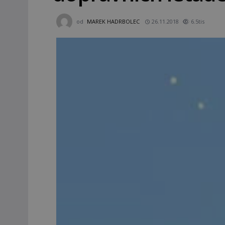
od
MAREK HADRBOLEC
26.11.2018
6.5tis