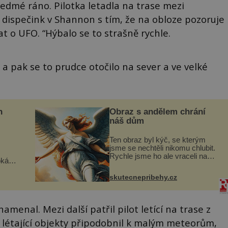
sedmé ráno. Pilotka letadla na trase mezi
ispečink v Shannon s tím, že na obloze pozoruje
t o UFO. “Hýbalo se to strašně rychle.
 a pak se to prudce otočilo na sever a ve velké
n
Obraz s andělem chrání
náš dům
Ten obraz byl kýč, se kterým
jsme se nechtěli nikomu chlubit.
Rychle jsme ho ale vraceli na
oká
jeho místo. S manželem Vaškem
však
jsme si pořídili chaloupku, takový
skutecnepribehy.cz
domek na severu Čech, kde
í
jsme si naplánova...
nému
amenal. Mezi další patřil pilot letící na trase z
létající objekty připodobnil k malým meteorům,