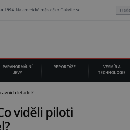
 americké městečko Oakville se z nebe snáší podivná rosolovitá l
PARANORMÁLNÍ
REPORTÁŽE
VESMÍR A
JEVY
TECHNOLOGIE
ravních letadel?
 viděli piloti
l?