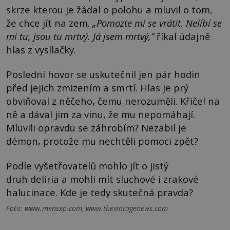
skrze kterou je žádal o polohu a mluvil o tom,
že chce jít na zem.
„
P
omozte
mi se vrátit. Nelíbí se
mi tu, jsou tu mrtvý. Já jsem mrtvý,”
říkal údajně
hlas z vysílačky.
Poslední hovor se uskutečnil jen pár hodin
před jejich zmizením a smrtí. Hlas je prý
obviňoval z něčeho, čemu nerozuměli. Křičel na
ně a dával jim za vinu, že mu nepomáhají.
Mluvili opravdu se záhrobím? Nezabil je
démon, protože mu nechtěli pomoci zpět?
Podle vyšetřovatelů mohlo jít o jistý
druh deliria a mohli mít sluchové i zrakové
halucinace. Kde je tedy skutečná pravda?
Foto: www.mensxp.com, www.thevintagenews.com