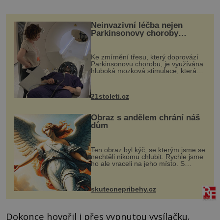
Neinvazivní léčba nejen
Parkinsonovy choroby
pomocí ultrazvukové
„helmy“
Ke zmírnění třesu, který doprovází
Parkinsonovu chorobu, je využívána
hluboká mozková stimulace, která
však vyžaduje vysoce invazivní
zákrok. Ultrazvuk zase není vhodný
k dostatečně přesnému zacílení ...
21stoleti.cz
Obraz s andělem chrání náš
dům
Ten obraz byl kýč, se kterým jsme se
nechtěli nikomu chlubit. Rychle jsme
ho ale vraceli na jeho místo. S
manželem Vaškem jsme si pořídili
chaloupku, takový domek na severu
Čech, kde jsme si naplánova...
skutecnepribehy.cz
Dokonce hovořil i přes vypnutou vysílačku,