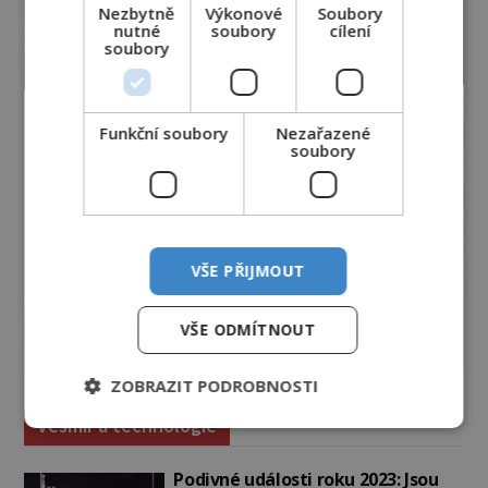
Nezbytně
Výkonové
Soubory
nutné
soubory
cílení
soubory
Funkční soubory
Nezařazené
soubory
VŠE PŘIJMOUT
VŠE ODMÍTNOUT
ZOBRAZIT PODROBNOSTI
Vesmír a technologie
Podivné události roku 2023: Jsou