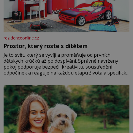
rezidenceonline.cz
Prostor, který roste s dítětem
Je to svět, který se vyvíjí a proměňuje od prvních
dětských krůčků až po dospívání. Správně navržený
pokoj podporuje bezpečí, kreativitu, soustředění i
odpočinek a reaguje na každou etapu života a specifické
potřeby dítěte. Pro nejmenší je klíčová jednoduchost,
měkkost a bezpečí, proto by pokoj miminka měl působit
především klidně a útulně. Předškolní věk je