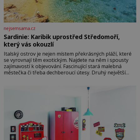
nejsemsama.cz
Sardinie: Karibik uprostřed Středomoří,
který vás okouzlí
Italský ostrov je nejen místem překrásných pláží, které
se vyrovnají těm exotickým. Najdete na něm i spousty
zajímavostí k objevování. Fascinující stará malebná
městečka či třeba dechberoucí útesy. Druhý největší
italský ostrov o velikosti přibližně jedné třetiny České
republiky vás ohromí nejen svými plážemi s bílým
pískem jako v Karibiku, ale i divokou krajinou, také
bohatou historií i luxusem.Zjistěte,