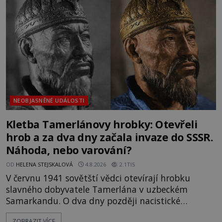
mezi vůdce protihusitského boje. Za manželku má
skutečně jistou
NEOBJASNĚNÉ UDÁLOSTI
Kletba Tamerlánovy hrobky: Otevřeli
hrob a za dva dny začala invaze do SSSR.
Náhoda, nebo varování?
OD
HELENA STEJSKALOVÁ
4.8.2026
2.1TIS
V červnu 1941 sovětští vědci otevírají hrobku
slavného dobyvatele Tamerlána v uzbeckém
Samarkandu. O dva dny později nacistické
Německo zahajuje operaci Barbarossa a napadá
ZOBRAZIT VÍCE