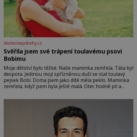
skutecnepribehy.cz
Svěřila jsem své trápení toulavému psovi
Bobimu
Moje dětství bylo těžké. Naše maminka zemřela. Táta byl
despota. Jedinou mojí spřízněnou duší se stal toulavý
pejsek Bobi. Doma jsem jako dítě měla peklo. Maminka
zemřela, když jsem byla ještě malá. Otec hodně pil a
často dokázal propít skoro celou výplatu. Čtyři roky jsem
chodila do školy u nás na vesnici. Měli mě tam rádi,
protože