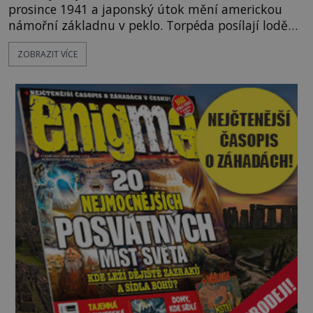
prosince 1941 a japonský útok mění americkou
námořní základnu v peklo. Torpéda posílají lodě
ke dnu, hladinu pokrývá hořící nafta a začíná
ZOBRAZIT VÍCE
jeden z nejosudovějších dnů 20. století. Všude
panuje zmatek, ozývají se vyděšené výkřiky, nebe
zahaluje kouř. Japonští letci se mohou radovat.
Svého nepřítele nachyt