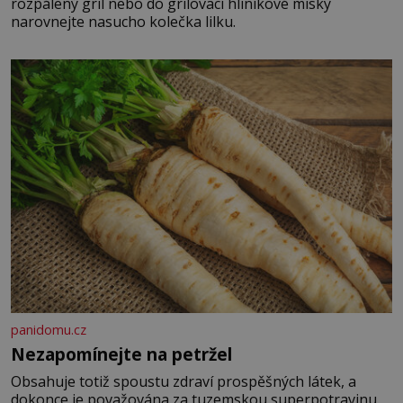
rozpálený gril nebo do grilovací hliníkové misky
narovnejte nasucho kolečka lilku.
panidomu.cz
Nezapomínejte na petržel
Obsahuje totiž spoustu zdraví prospěšných látek, a
dokonce je považována za tuzemskou superpotravinu.