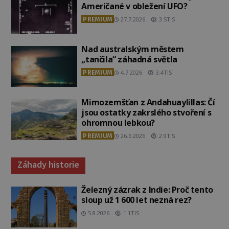
Američané v obležení UFO?
PREMIUM
27.7.2026
3.5TIS
Nad australským městem
„tančila“ záhadná světla
PREMIUM
4.7.2026
3.4TIS
Mimozemšťan z Andahuaylillas: Čí
jsou ostatky zakrslého stvoření s
ohromnou lebkou?
PREMIUM
26.6.2026
2.9TIS
Záhady historie
Železný zázrak z Indie: Proč tento
sloup už 1 600 let nezná rez?
5.8.2026
1.1TIS