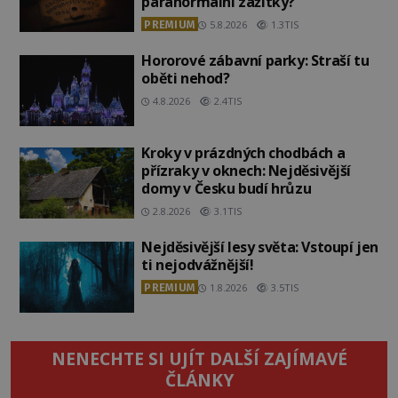
paranormální zážitky?
PREMIUM
5.8.2026
1.3TIS
Hororové zábavní parky: Straší tu
oběti nehod?
4.8.2026
2.4TIS
Kroky v prázdných chodbách a
přízraky v oknech: Nejděsivější
domy v Česku budí hrůzu
2.8.2026
3.1TIS
Nejděsivější lesy světa: Vstoupí jen
ti nejodvážnější!
PREMIUM
1.8.2026
3.5TIS
NENECHTE SI UJÍT DALŠÍ ZAJÍMAVÉ
ČLÁNKY