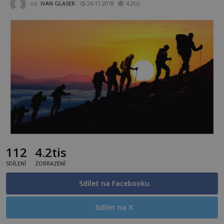
od
IVAN GLASER
26.11.2018
4.2tis
112
4.2tis
SDÍLENÍ
ZOBRAZENÍ
Sdílet na Facebooku
Sdílet na X