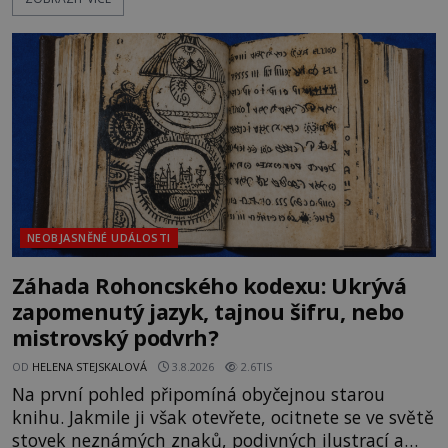
Sovětský svaz. Shoda dat je natolik zarážející, že se
rodí jedna z nejslavnějších „kleteb“ 20. století. Je
na legendě něco pravdy, nebo jde jen o fascinující
souhru okolností? Když antropolog Michail
Gerasimov (1907-1970) a
NEOBJASNĚNÉ UDÁLOSTI
Záhada Rohoncského kodexu: Ukrývá
zapomenutý jazyk, tajnou šifru, nebo
mistrovský podvrh?
OD
HELENA STEJSKALOVÁ
3.8.2026
2.6TIS
Na první pohled připomíná obyčejnou starou
knihu. Jakmile ji však otevřete, ocitnete se ve světě
stovek neznámých znaků, podivných ilustrací a