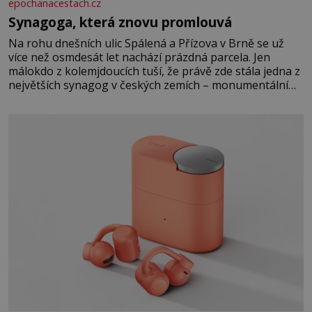
epochanacestach.cz
Synagoga, která znovu promlouvá
Na rohu dnešních ulic Spálená a Přízova v Brně se už
více než osmdesát let nachází prázdná parcela. Jen
málokdo z kolemjdoucích tuší, že právě zde stála jedna z
největších synagog v českých zemích – monumentální
stavba, která byla po desetiletí symbolem sebevědomé a
prosperující židovské komunity. Brněnská Velká
synagoga byla slavnostně otevřena v roce