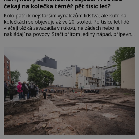
čekají na kolečka téměř pět tisíc let?
Kolo patří k nejstarším vynálezům lidstva, ale kufr na
kolečkách se objevuje až ve 20. století. Po tisíce let lidé
vláčejí těžká zavazadla v rukou, na zádech nebo je
nakládají na povozy. Stačí přitom jediný nápad, připevnit
ke kufru kolečka. Jenže právě ten nikdo dlouho
nedostane. Až jednou se na letišti ozve věta, která změní