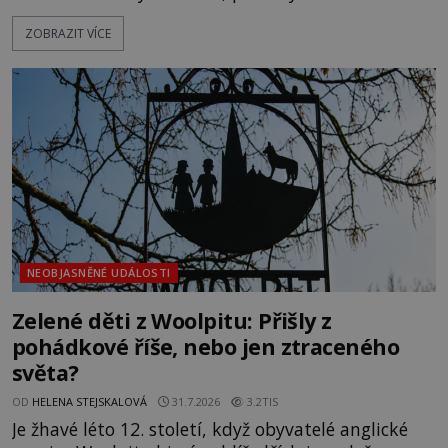
textu, který už téměř dvě století vzdoruje všem
ZOBRAZIT VÍCE
pokusům o rozluštění. Rohoncský kodex patří mezi
největší záhady evropských dějin a dodnes nikdo s
jistotou neví, kdo jej napsal, kdy vznikl ani co
vlastně vypráví. Rohoncský kodex se poprvé
objevuje v roce
NEOBJASNĚNÉ UDÁLOSTI
Zelené děti z Woolpitu: Přišly z
pohádkové říše, nebo jen ztraceného
světa?
OD
HELENA STEJSKALOVÁ
31.7.2026
3.2TIS
Je žhavé léto 12. století, když obyvatelé anglické