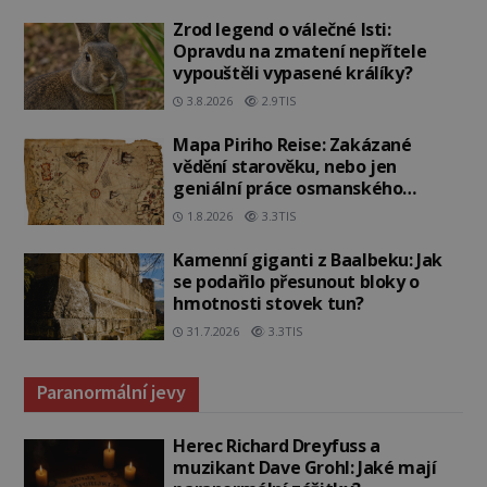
Zrod legend o válečné lsti:
Opravdu na zmatení nepřítele
vypouštěli vypasené králíky?
3.8.2026
2.9TIS
Mapa Piriho Reise: Zakázané
vědění starověku, nebo jen
geniální práce osmanského
admirála?
1.8.2026
3.3TIS
Kamenní giganti z Baalbeku: Jak
se podařilo přesunout bloky o
hmotnosti stovek tun?
31.7.2026
3.3TIS
Paranormální jevy
Herec Richard Dreyfuss a
muzikant Dave Grohl: Jaké mají