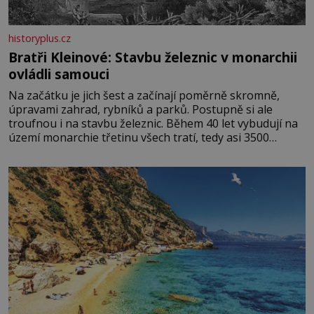
historyplus.cz
Bratři Kleinové: Stavbu železnic v monarchii
ovládli samouci
Na začátku je jich šest a začínají poměrně skromně,
úpravami zahrad, rybníků a parků. Postupně si ale
troufnou i na stavbu železnic. Během 40 let vybudují na
území monarchie třetinu všech tratí, tedy asi 3500
kilometrů! Ohromně na tom zbohatnou… Podnikavého
ducha zdědí bratři Kleinové po otci Johannovi (1756–
1835), který má malý statek na Jesenicku