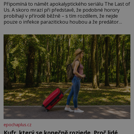
Připomíná to námět apokalyptického seriálu The Last of
Us. A skoro mrazí při představě, že podobné horory
probíhají v přírodě běžně – s tím rozdílem, že nejde
pouze o infekce parazitickou houbou a že predátor
dokáže ovládat jen vývojově nesrovnatelně jednodušší
živočichy, než je člověk. Najít skutečné zombie není nic
nemožného ani v naší přírodě.
epochaplus.cz
Kufr, který se konečně rozjede. Proč lidé