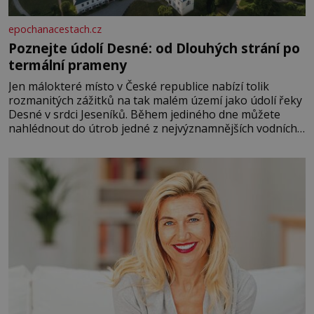
epochanacestach.cz
Poznejte údolí Desné: od Dlouhých strání po
termální prameny
Jen málokteré místo v České republice nabízí tolik
rozmanitých zážitků na tak malém území jako údolí řeky
Desné v srdci Jeseníků. Během jediného dne můžete
nahlédnout do útrob jedné z nejvýznamnějších vodních
elektráren v Evropě, vydat se na horské hřebeny, projet
se na koloběžce a den zakončit poznáváním památek ve
Velkých Losinách nebo v termálním