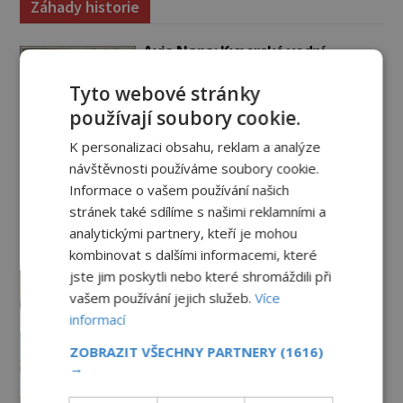
Záhady historie
Ayia Napa: Kyperské vodní
monstrum s mírumilovnou
povahou
Tyto webové stránky
7.8.2026
4.6TIS
používají soubory cookie.
Ztracený hrob svatého Mikuláše:
K personalizaci obsahu, reklam a analýze
Tajná výprava, která odnesla
návštěvnosti používáme soubory cookie.
nejslavnější relikvii do Itálie
Informace o vašem používání našich
7.8.2026
2.1TIS
stránek také sdílíme s našimi reklamními a
analytickými partnery, kteří je mohou
Kam zmizely ostatky světců?
kombinovat s dalšími informacemi, které
Relikvie, které putují Evropou a
jste jim poskytli nebo které shromáždili při
dodnes budí úžas
vašem používání jejich služeb.
Více
6.8.2026
2.9TIS
informací
Železný zázrak z Indie: Proč tento
ZOBRAZIT VŠECHNY PARTNERY
(1616)
sloup už 1 600 let nezná rez?
→
5.8.2026
2.9TIS