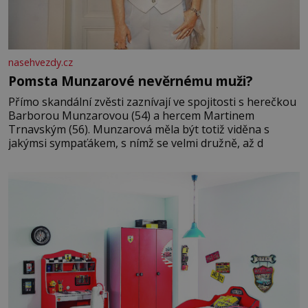
nasehvezdy.cz
Pomsta Munzarové nevěrnému muži?
Přímo skandální zvěsti zaznívají ve spojitosti s herečkou
Barborou Munzarovou (54) a hercem Martinem
Trnavským (56). Munzarová měla být totiž viděna s
jakýmsi sympaťákem, s nímž se velmi družně, až d