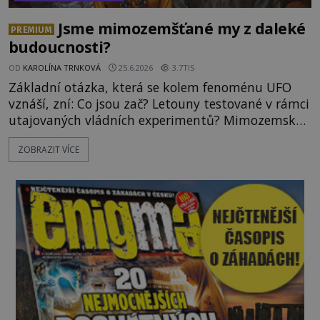
Jsme mimozemšťané my z daleké
PREMIUM
budoucnosti?
OD
KAROLÍNA TRNKOVÁ
25.6.2026
3.7TIS
Základní otázka, která se kolem fenoménu UFO
vznáší, zní: Co jsou zač? Letouny testované v rámci
utajovaných vládních experimentů? Mimozemské
vesmírné lodě plnící na Zemi nám neznámý úkol?
ZOBRAZIT VÍCE
Skokani mezi dimenzemi, putující po mostech
skrze reality do paralelních světů? O všech těchto
možnostech již desítky let vzrušeně diskutují
vědci, ufologo