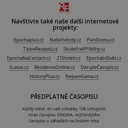
Navštivte také naše další internetové
projekty:
Epochaplus.cz
NašeHvězdy.cz
PaníDomu.cz
TisíceReceptů.cz
SkutečnéPříběhy.cz
EpochaNaCestach.cz
21Stoleti.cz
EpochálníSvět.cz
iLuxus.cz
RezidenceOnline.cz
DarujteČasopis.cz
HistoryPlus.cz
NejsemSama.cz
PŘEDPLATNÉ ČASOPISU
Každý měsíc do vaší schránky 108 strhujících
stran časopisu ENIGMA, nejčtenějšího
časopisu o záhadách na českém trhu!