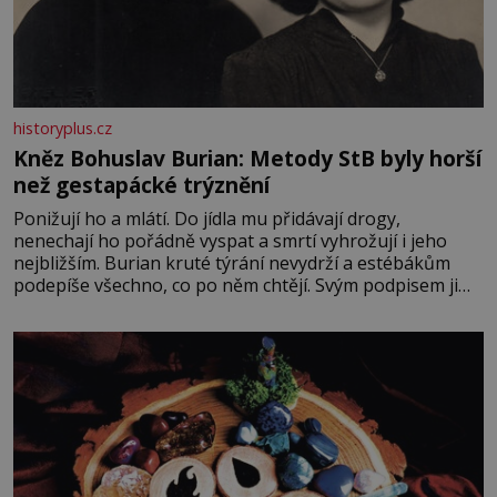
historyplus.cz
Kněz Bohuslav Burian: Metody StB byly horší
než gestapácké trýznění
Ponižují ho a mlátí. Do jídla mu přidávají drogy,
nenechají ho pořádně vyspat a smrtí vyhrožují i jeho
nejbližším. Burian kruté týrání nevydrží a estébákům
podepíše všechno, co po něm chtějí. Svým podpisem jim
potvrdí také to, že na něj během výslechů nikdo nevyvíjel
fyzický ani psychický nátlak. Syn brněnského řezníka
chce být knězem a