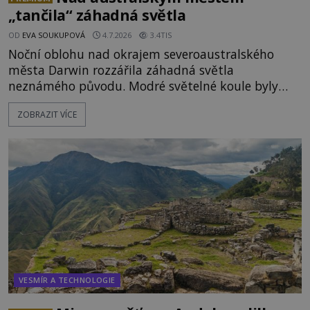
„tančila“ záhadná světla
OD
EVA SOUKUPOVÁ
4.7.2026
3.4TIS
Noční oblohu nad okrajem severoaustralského
města Darwin rozzářila záhadná světla
neznámého původu. Modré světelné koule byly
viditelné nejméně dvacet minut, během nichž se
ZOBRAZIT VÍCE
opakovaně objevovaly a zase mizely. Svědek, který
úkaz zachytil na mobilní telefon, se domnívá, že
mohlo jít o návštěvu ze světa duchů. Záhadný
záznam okamžitě rozpoutal deb
VESMÍR A TECHNOLOGIE