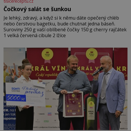
tisicereceptu.cz
Čočkový salát se šunkou
Je lehký, zdravý, a když si k němu dáte opečený chléb
nebo čerstvou bagetku, bude chutnat jedna báseň.
Suroviny 250 g vaší oblíbené čočky 150 g cherry rajčátek
1 velká červená cibule 2 lžíce