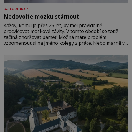
panidomu.cz
Nedovolte mozku stárnout
Každý, komu je přes 25 let, by měl pravidelně
procvičovat mozkové závity. V tomto období se totiž
začíná zhoršovat paměť. Možná máte problém
vzpomenout si na jméno kolegy z práce. Nebo marně v
paměti lovíte název knížky, kterou jste nedávno přečetli.
Je to opravdu tak, s věkem jako kdyby se paměť
rozhodla stávkovat. Cvičte