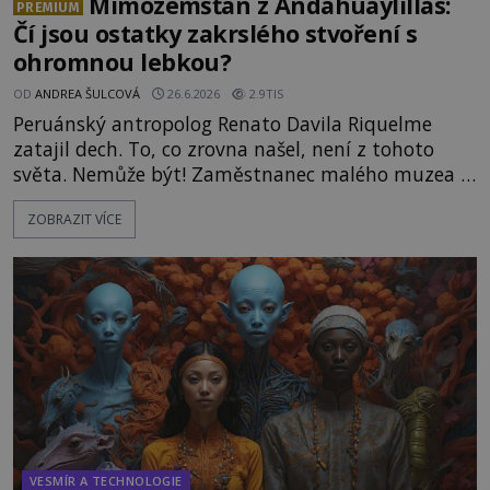
Mimozemšťan z Andahuaylillas:
PREMIUM
Čí jsou ostatky zakrslého stvoření s
ohromnou lebkou?
OD
ANDREA ŠULCOVÁ
26.6.2026
2.9TIS
Peruánský antropolog Renato Davila Riquelme
zatajil dech. To, co zrovna našel, není z tohoto
světa. Nemůže být! Zaměstnanec malého muzea v
peruánském městečku Andahuaylillas nedaleko
ZOBRAZIT VÍCE
legendárního Cuzca pomalu sestupuje z posvátné
hory Apu a přemýšlí, jak s touto zprávou naloží.
Právě nalezl ostatky dvou mimozemšťanů! Vědci
nad nálezem kroutí hlavou. Už na
VESMÍR A TECHNOLOGIE