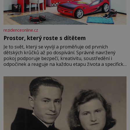
rezidenceonline.cz
Prostor, který roste s dítětem
Je to svět, který se vyvíjí a proměňuje od prvních
dětských krůčků až po dospívání. Správně navržený
pokoj podporuje bezpečí, kreativitu, soustředění i
odpočinek a reaguje na každou etapu života a specifické
potřeby dítěte. Pro nejmenší je klíčová jednoduchost,
měkkost a bezpečí, proto by pokoj miminka měl působit
především klidně a útulně. Předškolní věk je