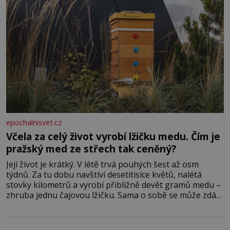
epochalnisvet.cz
Včela za celý život vyrobí lžičku medu. Čím je
pražský med ze střech tak ceněný?
Její život je krátký. V létě trvá pouhých šest až osm
týdnů. Za tu dobu navštíví desetitisíce květů, nalétá
stovky kilometrů a vyrobí přibližně devět gramů medu –
zhruba jednu čajovou lžičku. Sama o sobě se může zdát
bezvýznamná. Teprve když se spojí s dalšími desítkami
tisíc příslušnic svého včelstva, vznikne jeden z
nejdokonalejších organismů