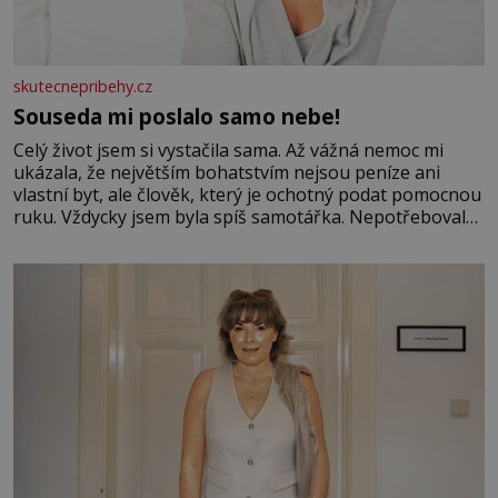
skutecnepribehy.cz
Souseda mi poslalo samo nebe!
Celý život jsem si vystačila sama. Až vážná nemoc mi
ukázala, že největším bohatstvím nejsou peníze ani
vlastní byt, ale člověk, který je ochotný podat pomocnou
ruku. Vždycky jsem byla spíš samotářka. Nepotřebovala
jsem kolem sebe partu kamarádek ani partnera. Stačily
mi knihy, práce a hlavně klid. Hned po studiích jsem
odešla z rodného města,