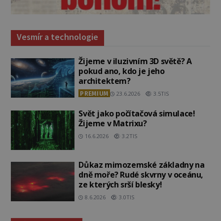
Vesmír a technologie
Žijeme v iluzivním 3D světě? A
pokud ano, kdo je jeho
architektem?
PREMIUM
23.6.2026
3.5TIS
Svět jako počítačová simulace!
Žijeme v Matrixu?
16.6.2026
3.2TIS
Důkaz mimozemské základny na
dně moře? Rudé skvrny v oceánu,
ze kterých srší blesky!
8.6.2026
3.0TIS