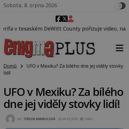
Sobota, 8. srpna 2026
t County pořizuje video, na kterém před jeho vozem 
Domů
UFO v Mexiku? Za bílého dne jej viděly stovky
lidí!
UFO v Mexiku? Za bílého
dne jej viděly stovky lidí!
od
TEREZA BAMBULOVÁ
24.10.2018
5.8tis