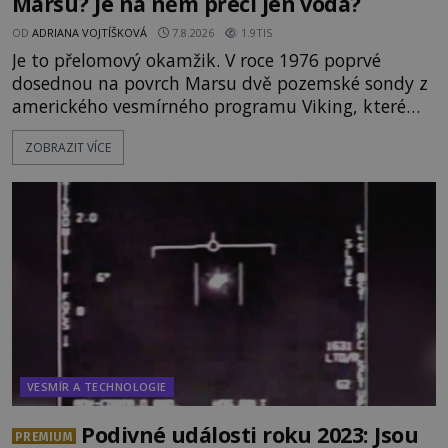
Marsu? Je na něm přeci jen voda?
OD
ADRIANA VOJTÍŠKOVÁ
7.8.2026
1.9TIS
Je to přelomový okamžik. V roce 1976 poprvé
dosednou na povrch Marsu dvě pozemské sondy z
amerického vesmírného programu Viking, které
jsou schopny pořídit fotografie záhadami
ZOBRAZIT VÍCE
opředené rudé planety. Viking 1 zde zaznamená
něco naprosto nečekaného. V marsovské oblasti
zvané Cydonie totiž zachytí podivný útvar
připomínající lidskou tvář. NASA (Národní úřad
VESMÍR A TECHNOLOGIE
Podivné události roku 2023: Jsou
PREMIUM