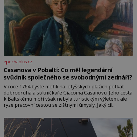
epochaplus.cz
Casanova v Pobaltí: Co měl legendární
svůdník společného se svobodnými zednáři?
V roce 1764 byste mohli na lotyšských plážích potkat
dobrodruha a sukničkáře Giacoma Casanovu. Jeho cesta
k Baltskému moři však nebyla turistickým výletem, ale
ryze pracovní cestou se zištnými úmysly. Jaký cíl
Casanova sledoval, když se například procházel uličkami
lotyšské Rigy? Casanova v Pobaltí kontaktoval tamní
zednářské lóže. Nebyl v této oblasti žádným nováčkem,
protože do zednářské