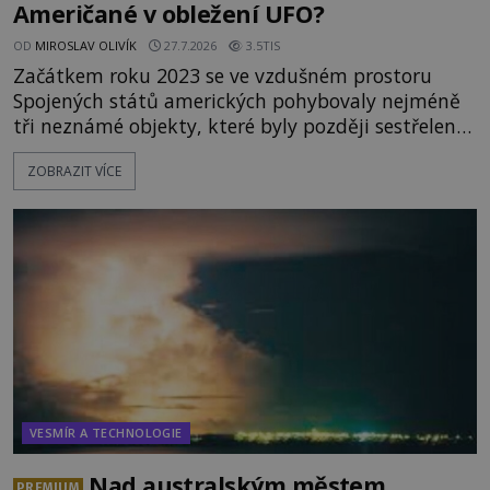
Američané v obležení UFO?
OD
MIROSLAV OLIVÍK
27.7.2026
3.5TIS
Začátkem roku 2023 se ve vzdušném prostoru
Spojených států amerických pohybovaly nejméně
tři neznámé objekty, které byly později sestřeleny.
Do dnešních dnů nebyly trosky těchto létajících
ZOBRAZIT VÍCE
těles objeveny. Je možné, že šlo o nějaké nové
armádní výzkumné technologie? Nebo snad byly
mimozemského původu? Dne 4. února roku 2023
vydává
VESMÍR A TECHNOLOGIE
Nad australským městem
PREMIUM