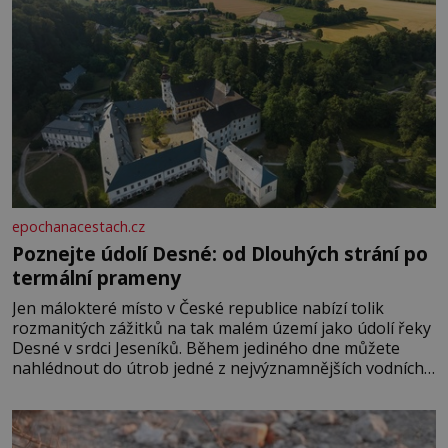
epochanacestach.cz
Poznejte údolí Desné: od Dlouhých strání po
termální prameny
Jen málokteré místo v České republice nabízí tolik
rozmanitých zážitků na tak malém území jako údolí řeky
Desné v srdci Jeseníků. Během jediného dne můžete
nahlédnout do útrob jedné z nejvýznamnějších vodních
elektráren v Evropě, vydat se na horské hřebeny, projet
se na koloběžce a den zakončit poznáváním památek ve
Velkých Losinách nebo v termálním