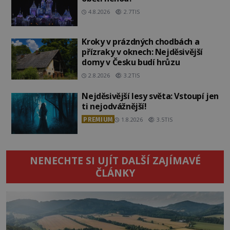
4.8.2026
2.7TIS
Kroky v prázdných chodbách a
přízraky v oknech: Nejděsivější
domy v Česku budí hrůzu
2.8.2026
3.2TIS
Nejděsivější lesy světa: Vstoupí jen
ti nejodvážnější!
PREMIUM
1.8.2026
3.5TIS
NENECHTE SI UJÍT DALŠÍ ZAJÍMAVÉ
ČLÁNKY