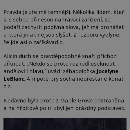
Pravda je zřejmě temnější. Několika lidem, kteří
si s sebou přinesou nahrávací zařízení, se
podaří zachytit podivná slova, jež má pronášet
a která jinak nejsou slyšet. Z rozboru vyplyne,
že jde asi o zaříkávadlo.
Alicin duch se pravděpodobně snaží příchozí
uřknout. „Někdo se proto rozhodl useknout
andělovi i hlavu,“ uvádí záhadoložka
Jocelyne
LeBlanc
. Ani poté prý socha nepřestane konat
zlo.
Nedávno byla proto z Maple Grove odstraněna
a na hřbitově po ní zbyl jen prázdný podstavec.