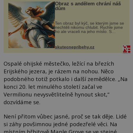
Obraz s andělem chrání náš
dům
Ten obraz byl kýč, se kterým jsme se
nechtěli nikomu chlubit. Rychle jsme
ho ale vraceli na jeho místo. S
manželem Vaškem jsme si pořídili
chaloupku, takový domek na severu
Čech, kde jsme si naplánova...
skutecnepribehy.cz
Ospalé ohijské městečko, ležící na březích
Erijského jezera, je rázem na nohou. Něco
podobného totiž potkalo i další zemědělce. „Na
konci 20. let minulého století začal ve
Vermilionu nevysvětlitelně hynout skot,“
dozvídáme se.
Není přitom vůbec jasné, proč se tak děje. Lidé
si záhy povšimnou jedné podezřelé věci. Na
místním hřbitově Maple Grove se ve stejné