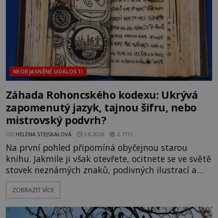
Gerasimov (1907-1970) a
NEOBJASNĚNÉ UDÁLOSTI
Záhada Rohoncského kodexu: Ukrývá
zapomenutý jazyk, tajnou šifru, nebo
mistrovský podvrh?
OD
HELENA STEJSKALOVÁ
3.8.2026
2.7TIS
Na první pohled připomíná obyčejnou starou
knihu. Jakmile ji však otevřete, ocitnete se ve světě
stovek neznámých znaků, podivných ilustrací a
textu, který už téměř dvě století vzdoruje všem
ZOBRAZIT VÍCE
pokusům o rozluštění. Rohoncský kodex patří mezi
největší záhady evropských dějin a dodnes nikdo s
jistotou neví, kdo jej napsal, kdy vznikl ani co