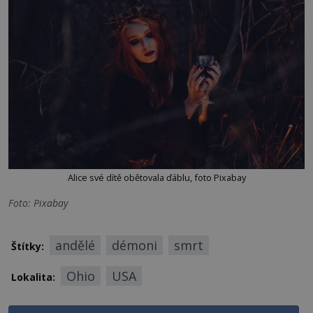
Alice své dítě obětovala ďáblu, foto Pixabay
Foto: Pixabay
andělé
démoni
smrt
Štítky:
Ohio
USA
Lokalita: