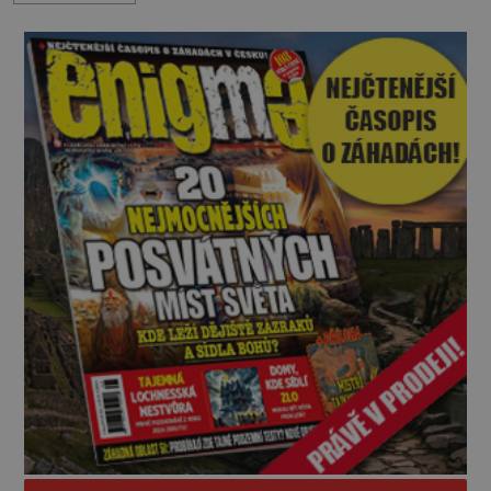
panuje zmatek, ozývají se vyděšené výkřiky, nebe
zahaluje kouř. Japonští letci se mohou radovat.
Svého nepřítele nachyt