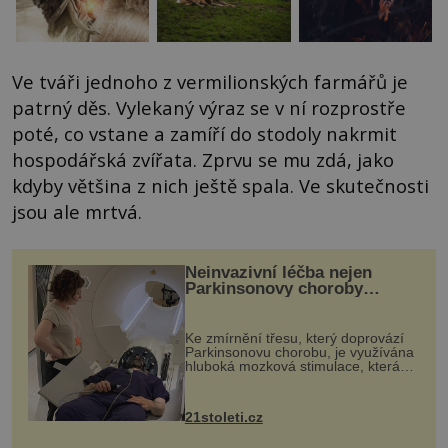
Ve tváři jednoho z vermilionských farmářů je
patrný děs. Vylekaný výraz se v ní rozprostře
poté, co vstane a zamíří do stodoly nakrmit
hospodářská zvířata. Zprvu se mu zdá, jako
kdyby většina z nich ještě spala. Ve skutečnosti
jsou ale mrtvá.
Neinvazivní léčba nejen
Parkinsonovy choroby
pomocí ultrazvukové
„helmy“
Ke zmírnění třesu, který doprovází
Parkinsonovu chorobu, je využívána
hluboká mozková stimulace, která
však vyžaduje vysoce invazivní
zákrok. Ultrazvuk zase není vhodný
k dostatečně přesnému zacílení ...
21stoleti.cz