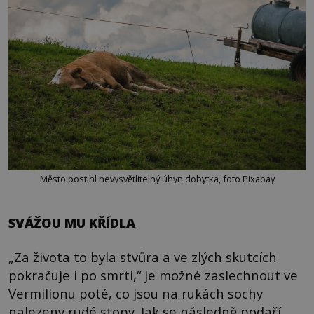
Město postihl nevysvětlitelný úhyn dobytka, foto Pixabay
SVÁŽOU MU KŘÍDLA
„Za života to byla stvůra a ve zlých skutcích
pokračuje i po smrti,“ je možné zaslechnout ve
Vermilionu poté, co jsou na rukách sochy
nalezeny rudé stopy. Jak se následně podaří