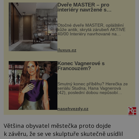
Dveře MASTER – pro
interiéry navržené s
rozumem i vášní!
Otočné dveře MASTER, opláštění
kůže antik, skrytá zárubeň AKTIVE
40/00 Interiéry navrhované na
zakázku často vyžadují atypické
rozměry nejen nábytku, ale i
otvorových prvků. Technické zázemí
iluxus.cz
dnes umož...
Konec Vagnerové s
Francouzem?
Smutný konec příběhu? Herečka ze
seriálu Studna, Hana Vagnerová
(42), poslední dobou nepůsobí
nejšťastněji. Ačkoli časy její anorexie
jsou už dávno pryč a opět se pyšnila
ženskými křivkami, najednou s...
nasehvezdy.cz
Většina obyvatel městečka proto dojde
k závěru, že se ve skulptuře skutečně usídlil