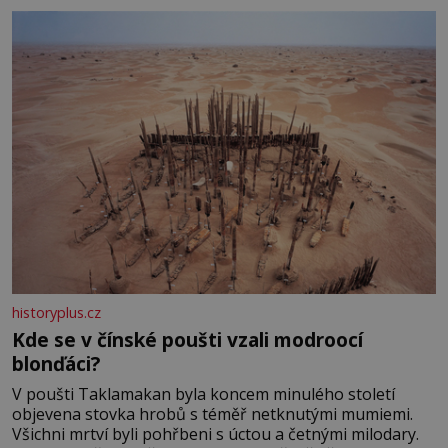
historyplus.cz
Kde se v čínské poušti vzali modroocí
blonďáci?
V poušti Taklamakan byla koncem minulého století
objevena stovka hrobů s téměř netknutými mumiemi.
Všichni mrtví byli pohřbeni s úctou a četnými milodary.