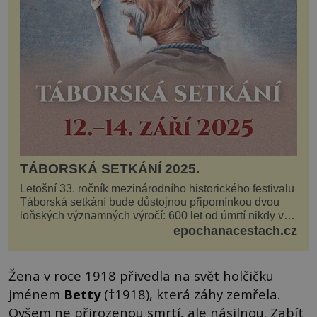
TÁBORSKÁ SETKÁNÍ 2025.
Letošní 33. ročník mezinárodního historického festivalu
Táborská setkání bude důstojnou připomínkou dvou
loňských významných výročí: 600 let od úmrtí nikdy v
poli neporaženého hejtmana Jana Žižky z Tr...
epochanacestach.cz
Žena v roce 1918 přivedla na svět holčičku
jménem
Betty
(†1918), která záhy zemřela.
Ovšem ne přirozenou smrtí, ale násilnou. Zabít