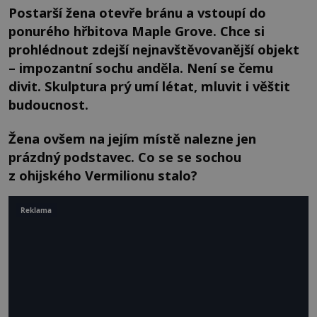
Postarší žena otevře bránu a vstoupí do
ponurého hřbitova Maple Grove. Chce si
prohlédnout zdejší nejnavštěvovanější objekt
– impozantní sochu anděla. Není se čemu
divit. Skulptura prý umí létat, mluvit i věštit
budoucnost.
Žena ovšem na jejím místě nalezne jen
prázdný podstavec. Co se se sochou
z ohijského Vermilionu stalo?
Reklama