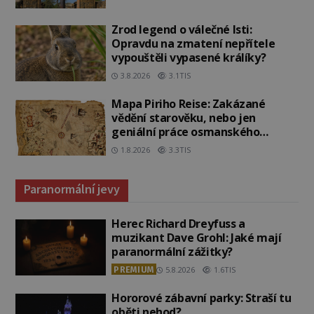
Zrod legend o válečné lsti:
Opravdu na zmatení nepřítele
vypouštěli vypasené králíky?
3.8.2026
3.1TIS
Mapa Piriho Reise: Zakázané
vědění starověku, nebo jen
geniální práce osmanského
admirála?
1.8.2026
3.3TIS
Paranormální jevy
Herec Richard Dreyfuss a
muzikant Dave Grohl: Jaké mají
paranormální zážitky?
PREMIUM
5.8.2026
1.6TIS
Hororové zábavní parky: Straší tu
oběti nehod?