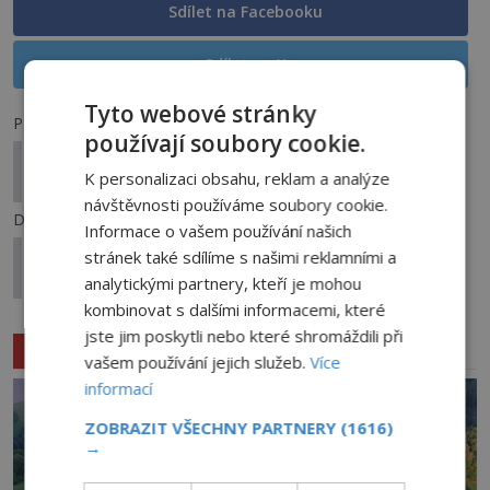
Sdílet na Facebooku
Sdílet na X
Tyto webové stránky
Předchozí článek
používají soubory cookie.
Zázraky pátera Středy: Skutečně zachránil město
K personalizaci obsahu, reklam a analýze
Brno před krutými Švédy?
návštěvnosti používáme soubory cookie.
Další článek
Informace o vašem používání našich
Záhadná letecká základna v americkém Ohiu –
stránek také sdílíme s našimi reklamními a
Střeží větší tajemství než Oblast 51?
analytickými partnery, kteří je mohou
kombinovat s dalšími informacemi, které
jste jim poskytli nebo které shromáždili při
Související články
vašem používání jejich služeb.
Více
informací
ZOBRAZIT VŠECHNY PARTNERY
(1616)
→