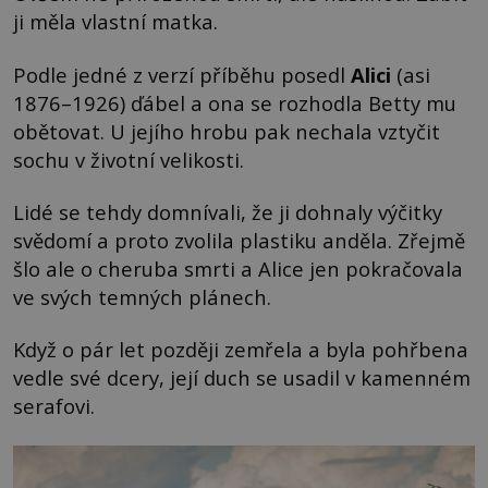
ji měla vlastní matka.
Podle jedné z verzí příběhu posedl
Alici
(asi
1876–1926) ďábel a ona se rozhodla Betty mu
obětovat. U jejího hrobu pak nechala vztyčit
sochu v životní velikosti.
Lidé se tehdy domnívali, že ji dohnaly výčitky
svědomí a proto zvolila plastiku anděla. Zřejmě
šlo ale o cheruba smrti a Alice jen pokračovala
ve svých temných plánech.
Když o pár let později zemřela a byla pohřbena
vedle své dcery, její duch se usadil v kamenném
serafovi.