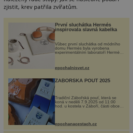
zjistit, krev patřila zvířatům.
První sluchátka Hermés
inspirovala slavná kabelka
Vůbec první sluchátka od módního
domu Hermès byla vyrobena
experimentálním laboratoří Hermès
Ateliers Horizons. Elegantní gadget
si vyžádal dva roky vývoje a chlubí
se ručně šitou hovězí kůží a
epochalnisvet.cz
kovový...
ZÁBOŘSKÁ POUŤ 2025
Tradiční Zábořská pouť, která se
koná v neděli 7.9.2025 od 11:00
hod. u kostela v Záboří, části obce
Kly u Mělníka. V programu naleznete
komentovanou prohlídku kostela,
dobovou hudbu, řemesla, atrakce...
epochanacestach.cz