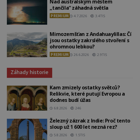
Nad australským městem
„tančila“ záhadná světla
PREMIUM
4.7.2026
3.4TIS
Mimozemšťan z Andahuaylillas: Čí
jsou ostatky zakrslého stvoření s
ohromnou lebkou?
PREMIUM
26.6.2026
2.9TIS
Záhady historie
Kam zmizely ostatky světců?
Relikvie, které putují Evropou a
dodnes budí úžas
6.8.2026
246
Železný zázrak z Indie: Proč tento
sloup už 1 600 let nezná rez?
5.8.2026
1.5TIS