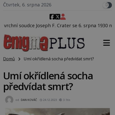
Čtvrtek, 6. srpna 2026
F. Crater se 6. srpna 1930 navečeří ve své oblíbené r
Domů
Umí okřídlená socha předvídat smrt?
Umí okřídlená socha
předvídat smrt?
od
DAN KOVÁČ
24.12.2023
3.1tis