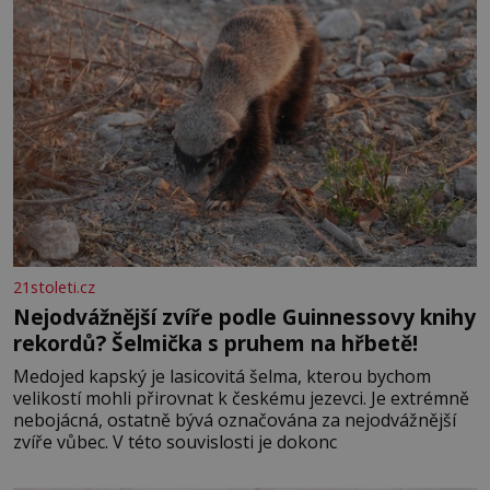
21stoleti.cz
Nejodvážnější zvíře podle Guinnessovy knihy
rekordů? Šelmička s pruhem na hřbetě!
Medojed kapský je lasicovitá šelma, kterou bychom
velikostí mohli přirovnat k českému jezevci. Je extrémně
nebojácná, ostatně bývá označována za nejodvážnější
zvíře vůbec. V této souvislosti je dokonc