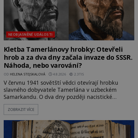
NEOBJASNĚNÉ UDÁLOSTI
Kletba Tamerlánovy hrobky: Otevřeli
hrob a za dva dny začala invaze do SSSR.
Náhoda, nebo varování?
OD
HELENA STEJSKALOVÁ
4.8.2026
2.3TIS
V červnu 1941 sovětští vědci otevírají hrobku
slavného dobyvatele Tamerlána v uzbeckém
Samarkandu. O dva dny později nacistické
Německo zahajuje operaci Barbarossa a napadá
ZOBRAZIT VÍCE
Sovětský svaz. Shoda dat je natolik zarážející, že se
rodí jedna z nejslavnějších „kleteb“ 20. století. Je
na legendě něco pravdy, nebo jde jen o fascinující
souhru okolností? Když antropolog Michail