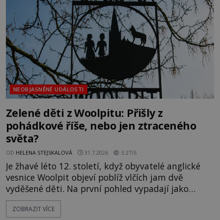
vlastně vypráví. Rohoncský kodex se poprvé
objevuje v roce
NEOBJASNĚNÉ UDÁLOSTI
Zelené děti z Woolpitu: Přišly z
pohádkové říše, nebo jen ztraceného
světa?
OD
HELENA STEJSKALOVÁ
31.7.2026
3.2TIS
Je žhavé léto 12. století, když obyvatelé anglické
vesnice Woolpit objeví poblíž vlčích jam dvě
vyděšené děti. Na první pohled vypadají jako
každé jiné, až na jednu děsivou výjimku. Jejich
ZOBRAZIT VÍCE
kůže má nazelenalý odstín, mluví