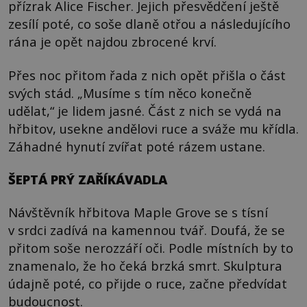
přízrak Alice Fischer. Jejich přesvědčení ještě
zesílí poté, co soše dlaně otřou a následujícího
rána je opět najdou zbrocené krví.
Přes noc přitom řada z nich opět přišla o část
svých stád. „Musíme s tím něco konečně
udělat,“ je lidem jasné. Část z nich se vydá na
hřbitov, usekne andělovi ruce a sváže mu křídla.
Záhadné hynutí zvířat poté rázem ustane.
ŠEPTÁ PRÝ ZAŘÍKÁVADLA
Návštěvník hřbitova Maple Grove se s tísní
v srdci zadívá na kamennou tvář. Doufá, že se
přitom soše nerozzáří oči. Podle místních by to
znamenalo, že ho čeká brzká smrt. Skulptura
údajně poté, co přijde o ruce, začne předvídat
budoucnost.