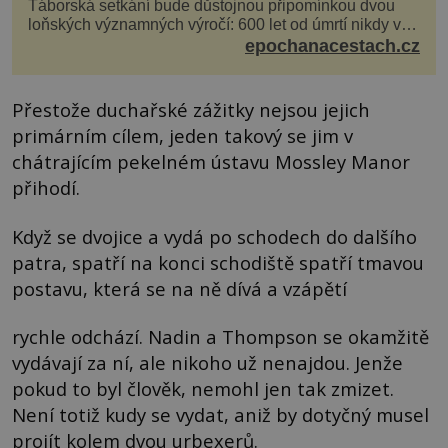
Táborská setkání bude důstojnou připomínkou dvou
loňských významných výročí: 600 let od úmrtí nikdy v
poli neporaženého hejtmana Jana Žižky z Tr...
epochanacestach.cz
Přestože duchařské zážitky nejsou jejich
primárním cílem, jeden takový se jim v
chátrajícím pekelném ústavu Mossley Manor
přihodí.
Když se dvojice a vydá po schodech do dalšího
patra, spatří na konci schodiště spatří tmavou
postavu, která se na ně dívá a vzápětí
rychle odchází. Nadin a Thompson se okamžitě
vydávají za ní, ale nikoho už nenajdou. Jenže
pokud to byl člověk, nemohl jen tak zmizet.
Není totiž kudy se vydat, aniž by dotyčný musel
projít kolem dvou urbexerů.