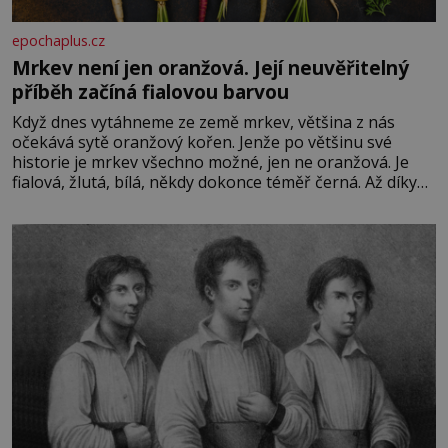
epochaplus.cz
Mrkev není jen oranžová. Její neuvěřitelný
příběh začíná fialovou barvou
Když dnes vytáhneme ze země mrkev, většina z nás
očekává sytě oranžový kořen. Jenže po většinu své
historie je mrkev všechno možné, jen ne oranžová. Je
fialová, žlutá, bílá, někdy dokonce téměř černá. Až díky
stovkám let pečlivého šlechtění se z ní stává zelenina,
bez které si českou zahradu ani nedokážeme představit.
Její příběh je