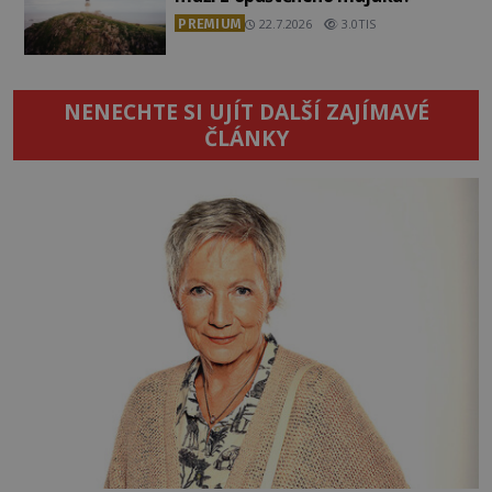
PREMIUM
22.7.2026
3.0TIS
NENECHTE SI UJÍT DALŠÍ ZAJÍMAVÉ
ČLÁNKY