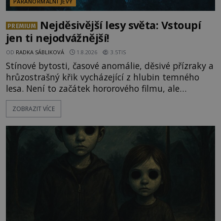
PARANORMÁLNÍ JEVY
Nejděsivější lesy světa: Vstoupí
PREMIUM
jen ti nejodvážnější!
OD
RADKA SÁBLIKOVÁ
1.8.2026
3.5TIS
Stínové bytosti, časové anomálie, děsivé přízraky a
hrůzostrašný křik vycházející z hlubin temného
lesa. Není to začátek hororového filmu, ale
události, které popisují návštěvníci lesů, které jsou
ZOBRAZIT VÍCE
označovány jako nejděsivější na světě. Lidé bydlící
v jejich blízkosti se jim i za bílého dne obloukem
vyhýbají! Už jste o těchto lesích slyšeli? A odvážili
byste se je navštívit? [gallery ids="17