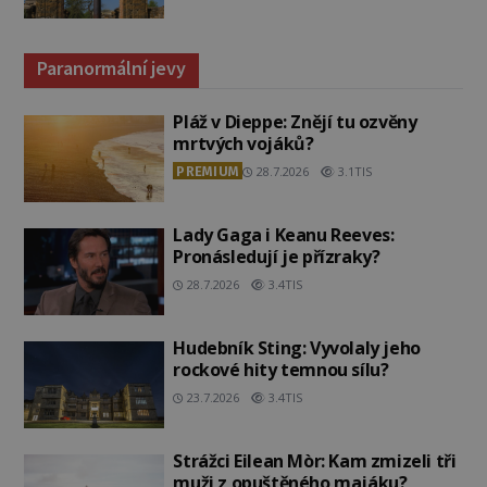
Paranormální jevy
Pláž v Dieppe: Znějí tu ozvěny
mrtvých vojáků?
PREMIUM
28.7.2026
3.1TIS
Lady Gaga i Keanu Reeves:
Pronásledují je přízraky?
28.7.2026
3.4TIS
Hudebník Sting: Vyvolaly jeho
rockové hity temnou sílu?
23.7.2026
3.4TIS
Strážci Eilean Mòr: Kam zmizeli tři
muži z opuštěného majáku?