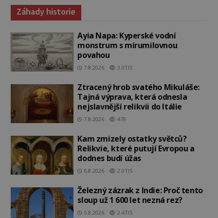
Záhady historie
Ayia Napa: Kyperské vodní
monstrum s mírumilovnou
povahou
7.8.2026
3.0TIS
Ztracený hrob svatého Mikuláše:
Tajná výprava, která odnesla
nejslavnější relikvii do Itálie
7.8.2026
478
Kam zmizely ostatky světců?
Relikvie, které putují Evropou a
dodnes budí úžas
6.8.2026
2.0TIS
Železný zázrak z Indie: Proč tento
sloup už 1 600 let nezná rez?
5.8.2026
2.4TIS