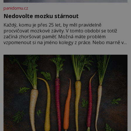
panidomu.cz
Nedovolte mozku stárnout
Každý, komu je přes 25 let, by měl pravidelně
procvičovat mozkové závity. V tomto období se totiž
začíná zhoršovat paměť. Možná máte problém
vzpomenout si na jméno kolegy z práce. Nebo marně v
paměti lovíte název knížky, kterou jste nedávno přečetli.
Je to opravdu tak, s věkem jako kdyby se paměť
rozhodla stávkovat. Cvičte