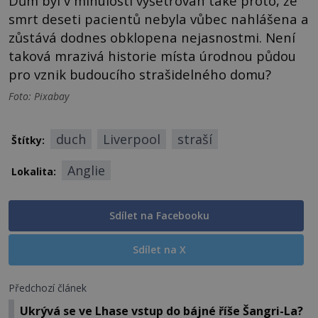
Dům byl v minulosti vyšetřován také proto, že
smrt deseti pacientů nebyla vůbec nahlášena a
zůstává dodnes obklopena nejasnostmi. Není
taková mrazivá historie místa úrodnou půdou
pro vznik budoucího strašidelného domu?
Foto: Pixabay
duch
Liverpool
straší
Štítky:
Anglie
Lokalita:
Sdílet na Facebooku
Sdílet na X
Předchozí článek
Ukrývá se ve Lhase vstup do bájné říše Šangri-La?