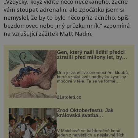
„Vždycky, když vidíte něco nečekaného, začne
vám stoupat adrenalin, ale zpočátku jsem si
nemyslel, že by to bylo něco přízračného. Spíš
bezdomovec nebo jiný průzkumník,“ vzpomíná
na vzrušující zážitek Matt Nadin.
Gen, který naši lidští předci
ztratili před miliony let, by
mohl pomoci s léčbou
„nemoci králů“
Dna je zánětlivé onemocnění kloubů,
které vzniká kvůli nadbytku kyseliny
močové v těle. Ta se ve formě
krystalků ukládá v blízkosti kloubů,
nejčastěji přitom postihuje palce na
nohou, a způsobuje bole...
21stoleti.cz
Zrod Oktoberfestu. Jak
královská svatba
odstartovala největší pivní
festival světa
V Mnichově se každoročně koná
jeden z největších a nejslavnějších