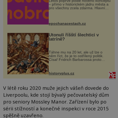
Letos poprvé podle nového konceptu
– přímo v historickém jádru města a
pro všechny zcela zdarma. Hlavní
program se odehraje na Karlově a
Husově náměstí. Návštěvníci se
mohou těšit na víno, burčák, pes...
epochanacestach.cz
Utonuli říšští šlechtici v
latríně?
Táhne mu na 20 let, ale už lze o
něm říct, že je to ostřílený politik.
Císař Fridrich Barbarossa proto
posílá svého syna a dědice Jindřicha
VI. do Erfurtu, aby se stal
prostředníkem při řešení sporu m...
historyplus.cz
V létě roku 2020 muže jejich vášeň dovede do
Liverpoolu, kde stojí bývalý pečovatelský dům
pro seniory Mossley Manor. Zařízení bylo po
sérii stížností a konečné inspekci v roce 2015
spěšně uzavřeno.