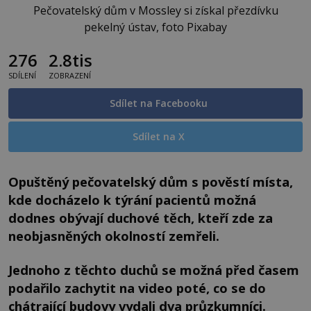
Pečovatelský dům v Mossley si získal přezdívku
pekelný ústav, foto Pixabay
276
2.8tis
SDÍLENÍ
ZOBRAZENÍ
Sdílet na Facebooku
Sdílet na X
Opuštěný pečovatelský dům s pověstí místa,
kde docházelo k týrání pacientů možná
dodnes obývají duchové těch, kteří zde za
neobjasněných okolností zemřeli.
Jednoho z těchto duchů se možná před časem
podařilo zachytit na video poté, co se do
chátrající budovy vydali dva průzkumníci.