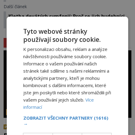
Další článek
Kletba devátých symfonií: Proč se jich hudebníci
bojí dodnes?
Tyto webové stránky
používají soubory cookie.
Související články
K personalizaci obsahu, reklam a analýze
návštěvnosti používáme soubory cookie.
Informace o vašem používání našich
stránek také sdílíme s našimi reklamními a
analytickými partnery, kteří je mohou
kombinovat s dalšími informacemi, které
jste jim poskytli nebo které shromáždili při
vašem používání jejich služeb.
Více
informací
PARANORMÁLNÍ JEVY
ZOBRAZIT VŠECHNY PARTNERY
(1616)
→
Herec Richard Dreyfuss a
PREMIUM
muzikant Dave Grohl: Jaké mají