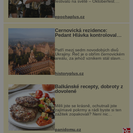
festivalů na světě – Oktoberfest.
Každý rok přiláká miliony
návštěvníků, kteří si vychutnávají
pivo, tradiční jídlo a bavorskou
epochaplus.cz
kultur...
Černovická rezidence:
Pedant Hlávka kontroloval
každou cihlu
Patří mezi sedm novodobých divů
Ukrajiny. Řeč je o obřím černovickém
areálu, za jehož vznikem stál slavný
český architekt Josef Hlávka. Ten si
na něm dal mimořádně záležet. Jeho
stavební plány by při ...
historyplus.cz
Balkánské recepty, dobroty z
dovolené
Měli jste se krásně, ochutnali jste
zajímavé pokrmy a rádi byste si ten
zážitek zopakovali? Není nic
snazšího. Pljeskavica (10 porcí)
Možná jste ji ochutnali na dovolené v
bývalé Jugoslávii, lze ji vi...
panidomu.cz