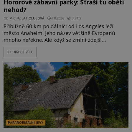
Hororové zábavní parky: Straší tu oběti
nehod?
OD
MICHAELA HOLUBOVÁ
4.8.2026
3.2TIS
Přibližně 60 km po dálnici od Los Angeles leží
město Anaheim. Jeho název většině Evropanů
mnoho neřekne. Ale když se zmíní zdejší
Disneyland, je hned jasno. Zábavní park vyroste na
ZOBRAZIT VÍCE
poklidném místě bývalého sadu pomerančovníků.
Klid tu teď rozhodně nepanuje, park navštíví
kolem 17 000 000 zábavychtivých lidí ročně. A ač je
velká snaha to utajit, někteří z
PARANORMÁLNÍ JEVY