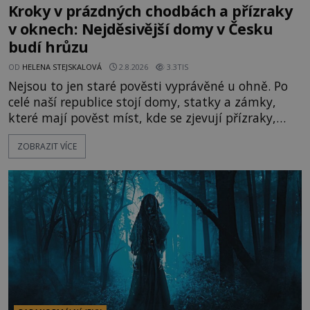
Kroky v prázdných chodbách a přízraky
v oknech: Nejděsivější domy v Česku
budí hrůzu
OD
HELENA STEJSKALOVÁ
2.8.2026
3.3TIS
Nejsou to jen staré pověsti vyprávěné u ohně. Po
celé naší republice stojí domy, statky a zámky,
které mají pověst míst, kde se zjevují přízraky,
ozývají nevysvětlitelné zvuky nebo se dějí podivné
ZOBRAZIT VÍCE
jevy. Zatímco historici většinou hledají racionální
vysvětlení, záhadologové upozorňují, že některé
lokality vykazují nápadně podobná svědectví po
celé generace. A právě tato opakující se svědectví
ud