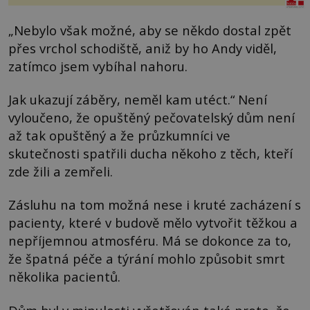
„Nebylo však možné, aby se někdo dostal zpět
přes vrchol schodiště, aniž by ho Andy viděl,
zatímco jsem vybíhal nahoru.
Jak ukazují záběry, neměl kam utéct.“ Není
vyloučeno, že opuštěný pečovatelský dům není
až tak opuštěný a že průzkumníci ve
skutečnosti spatřili ducha někoho z těch, kteří
zde žili a zemřeli.
Zásluhu na tom možná nese i kruté zacházení s
pacienty, které v budově mělo vytvořit těžkou a
nepříjemnou atmosféru. Má se dokonce za to,
že špatná péče a týrání mohlo způsobit smrt
několika pacientů.