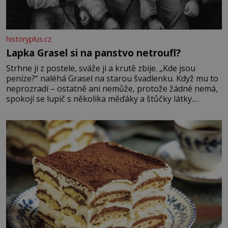
historyplus.cz
Lapka Grasel si na panstvo netroufl?
Strhne ji z postele, sváže ji a krutě zbije. „Kde jsou
peníze?“ naléhá Grasel na starou švadlenku. Když mu to
neprozradí – ostatně ani nemůže, protože žádné nemá,
spokojí se lupič s několika měďáky a štůčky látky.
Zraněná žena pár dní nato umírá. Je to muž nebývale
krutý. Jeho činy budí hrůzu ještě dlouho po jeho smrti