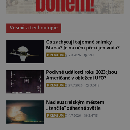
Vesmír a technologie
Co zachycují tajemné snímky
Marsu? Je na něm přeci jen voda?
PREMIUM
7.8.2026
298
Podivné události roku 2023: Jsou
Američané v obležení UFO?
PREMIUM
27.7.2026
3.5TIS
Nad australským městem
„tančila“ záhadná světla
PREMIUM
4.7.2026
3.4TIS