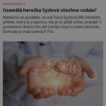
nasehvezdy.cz
Osamělá herečka Syslová všechno vzdala?
Nedávno se povídalo, že má Dana Syslová (80) blízkého
přítele, který je jí oporou. Ale je to ještě vůbec pravda? V
posledních dnech čím dál častěji mluví o svém odchodu.
Dohnala ji snad samota? Půs