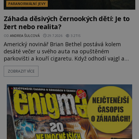
PARANORMÁLNÍ JEVY
Záhada děsivých černookých dětí: Je to
žert nebo realita?
OD
ANDREA ŠULCOVÁ
29.7.2026
3.2TIS
Americký novinář Brian Bethel postává kolem
desáté večer u svého auta na opuštěném
parkovišti a kouří cigaretu. Když odhodí vajgl a
chystá se nastoupit do auta, přijdou k němu dva
ZOBRAZIT VÍCE
mladí chlapci, kterým může být okolo 14 let.
„Pane, byl byste tak laskav a svezl nás domů? Je to
pouhých několik minut od tohoto parkoviště,“
zeptá se suverénně jeden z nich. P