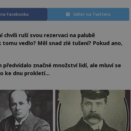
t na Facebooku
Sdílet na Twitteru
chvíli ruší svou rezervaci na palubě
k tomu vedlo? Měl snad zlé tušení? Pokud ano,
 předvídalo značné množství lidí, ale mluví se
lo ke dnu prokletí…