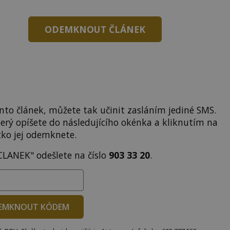
ODEMKNOUT ČLÁNEK
to článek, můžete tak učinit zasláním jediné SMS.
terý opíšete do následujícího okénka a kliknutím na
tko jej odemknete.
CLANEK" odešlete na číslo
903 33 20
.
EMKNOUT KÓDEM