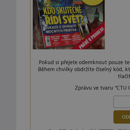
Pokud si přejete odemknout pouze ten
Během chvilky obdržíte číselný kód, k
tlačí
Zprávu ve tvaru "CTU 
OD