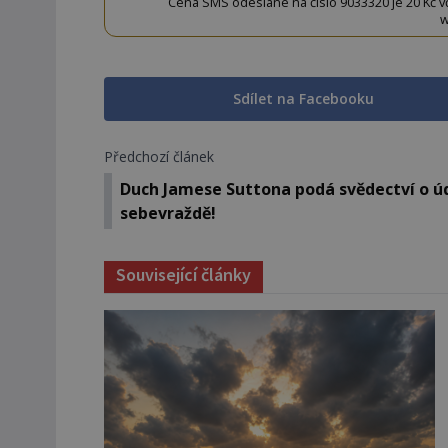
Cena SMS odeslané na číslo 9033320 je 20 Kč vč. 
w
Sdílet na Facebooku
Předchozí článek
Duch Jamese Suttona podá svědectví o ú
sebevraždě!
Související články