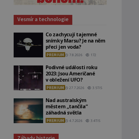
Vesmír a technologie
Co zachycují tajemné
snímky Marsu? Je na něm
přeci jen voda?
PREMIUM
7.8.2026
172
Podivné události roku
2023: Jsou Američané
v obležení UFO?
PREMIUM
27.7.2026
3.5TIS
Nad australským
městem „tančila“
záhadná světla
PREMIUM
4.7.2026
3.4TIS
Záhady historie