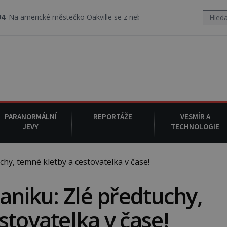
é městečko Oakville se z nebe snáší podivná rosolovitá látka nez
PARANORMÁLNÍ
REPORTÁŽE
VESMÍR A
JEVY
TECHNOLOGIE
hy, temné kletby a cestovatelka v čase!
aniku: Zlé předtuchy,
stovatelka v čase!