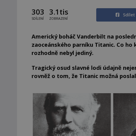
303
3.1tis
Sdíle
SDÍLENÍ
ZOBRAZENÍ
Americký boháč Vanderbilt na poslední 
zaoceánského parníku Titanic. Co ho 
rozhodně nebyl jediný.
Tragický osud slavné lodi údajně nejen
rovněž o tom, že Titanic možná posla