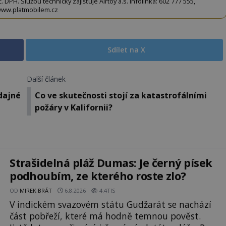
DPH. Službu technicky zajišťuje Airtoy a.s. Infolinka: 602 777 555,
ww.platmobilem.cz
Sdílet na X
Další článek
dajné
Co ve skutečnosti stojí za katastrofálními
požáry v Kalifornii?
Strašidelná pláž Dumas: Je černý písek
podhoubím, ze kterého roste zlo?
OD
MIREK BRÁT
6.8.2026
4.4TIS
V indickém svazovém státu Gudžarát se nachází
část pobřeží, které má hodně temnou pověst.