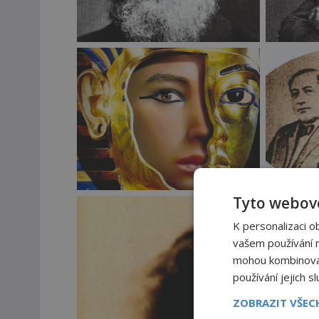
Tyto webové
K personalizaci o
vašem používání na
mohou kombinovat 
používání jejich s
ZOBRAZIT VŠE