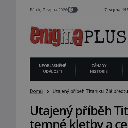
Pátek, 7. srpna 2026
7. srpna 1994
: Na americk
NEOBJASNĚNÉ
ZÁHADY
UDÁLOSTI
HISTORIE
Domů
Utajený příběh Titaniku: Zlé předtuc
Utajený příběh Tit
temné kletby a ce