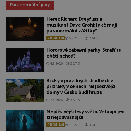
Paranormální jevy
Herec Richard Dreyfuss a
muzikant Dave Grohl: Jaké mají
paranormální zážitky?
PREMIUM
5.8.2026
2.6TIS
Hororové zábavní parky: Straší tu
oběti nehod?
4.8.2026
3.2TIS
Kroky v prázdných chodbách a
přízraky v oknech: Nejděsivější
domy v Česku budí hrůzu
2.8.2026
3.3TIS
Nejděsivější lesy světa: Vstoupí jen
ti nejodvážnější!
PREMIUM
1.8.2026
3.5TIS