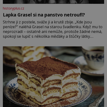
historyplus.cz
Lapka Grasel si na panstvo netroufl?
Strhne ji z postele, sváže ji a krutě zbije. „Kde jsou
peníze?“ naléhá Grasel na starou švadlenku. Když mu to
neprozradí – ostatně ani nemůže, protože žádné nemá,
spokojí se lupič s několika měďáky a štůčky látky.
Zraněná žena pár dní nato umírá. Je to muž nebývale
krutý. Jeho činy budí hrůzu ještě dlouho po jeho smrti