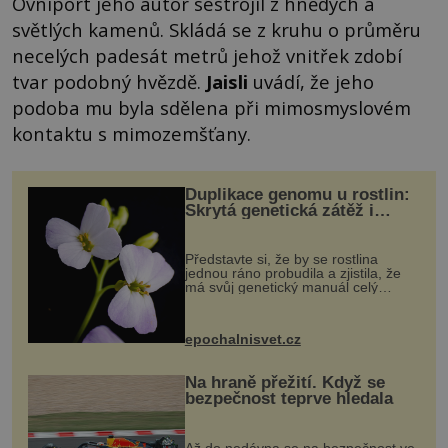
Ovniport jeho autor sestrojil z hnědých a
světlých kamenů. Skládá se z kruhu o průměru
necelých padesát metrů jehož vnitřek zdobí
tvar podobný hvězdě.
Jaisli
uvádí, že jeho
podoba mu byla sdělena při mimosmyslovém
kontaktu s mimozemšťany.
Duplikace genomu u rostlin:
Skrytá genetická zátěž i
evoluční výhoda
Představte si, že by se rostlina
jednou ráno probudila a zjistila, že
má svůj genetický manuál celý
dvakrát. Přesně to se občas v
přírodě stane – a podle nového
výzkumu to může být pro druhy
epochalnisvet.cz
vstupenka...
Na hraně přežití. Když se
bezpečnost teprve hledala