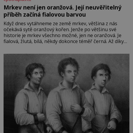
Mrkev není jen oranžová. Její neuvěřitelný
příběh začíná fialovou barvou
Když dnes vytáhneme ze země mrkev, většina z nás
očekává sytě oranžový kořen. Jenže po většinu své
historie je mrkev všechno možné, jen ne oranžová. Je
fialová, žlutá, bílá, někdy dokonce téměř černá. Až díky
stovkám let pečlivého šlechtění se z ní stává zelenina,
bez které si českou zahradu ani nedokážeme představit.
Její příběh je