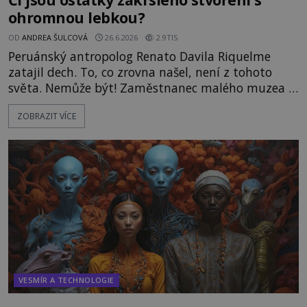
ohromnou lebkou?
OD
ANDREA ŠULCOVÁ
26.6.2026
2.9TIS
Peruánský antropolog Renato Davila Riquelme
zatajil dech. To, co zrovna našel, není z tohoto
světa. Nemůže být! Zaměstnanec malého muzea v
peruánském městečku Andahuaylillas nedaleko
ZOBRAZIT VÍCE
legendárního Cuzca pomalu sestupuje z posvátné
hory Apu a přemýšlí, jak s touto zprávou naloží.
Právě nalezl ostatky dvou mimozemšťanů! Vědci
nad nálezem kroutí hlavou. Už na
VESMÍR A TECHNOLOGIE