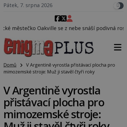
Pátek, 7. srpna 2026
se z nebe snáší podivná rosolovitá látka neznámého
Domů
V Argentině vyrostla přistávací plocha pro
mimozemské stroje: Muž ji stavěl čtyři roky
V Argentině vyrostla
přistávací plocha pro
mimozemské stroje:
Muž ji stavěl čtyři roky