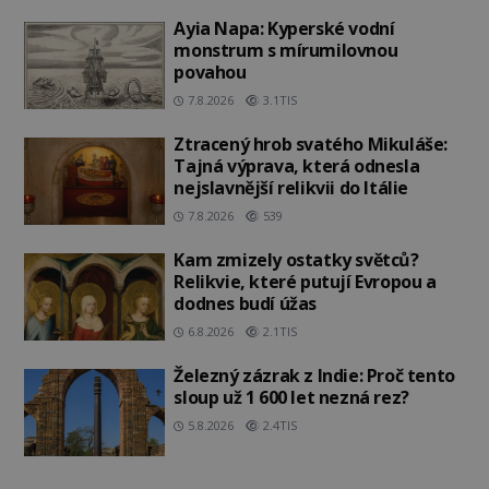
Ayia Napa: Kyperské vodní
monstrum s mírumilovnou
povahou
7.8.2026
3.1TIS
Ztracený hrob svatého Mikuláše:
Tajná výprava, která odnesla
nejslavnější relikvii do Itálie
7.8.2026
539
Kam zmizely ostatky světců?
Relikvie, které putují Evropou a
dodnes budí úžas
6.8.2026
2.1TIS
Železný zázrak z Indie: Proč tento
sloup už 1 600 let nezná rez?
5.8.2026
2.4TIS