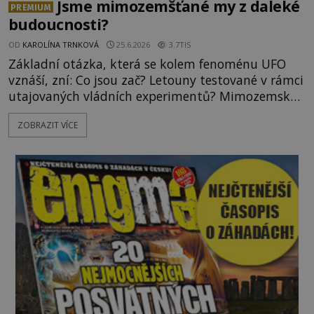
Jsme mimozemšťané my z daleké
PREMIUM
budoucnosti?
OD
KAROLÍNA TRNKOVÁ
25.6.2026
3.7TIS
Základní otázka, která se kolem fenoménu UFO
vznáší, zní: Co jsou zač? Letouny testované v rámci
utajovaných vládních experimentů? Mimozemské
vesmírné lodě plnící na Zemi nám neznámý úkol?
ZOBRAZIT VÍCE
Skokani mezi dimenzemi, putující po mostech
skrze reality do paralelních světů? O všech těchto
možnostech již desítky let vzrušeně diskutují
vědci, ufologo