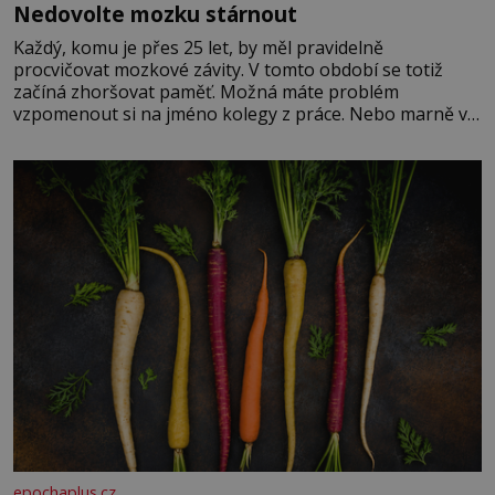
Nedovolte mozku stárnout
Každý, komu je přes 25 let, by měl pravidelně
procvičovat mozkové závity. V tomto období se totiž
začíná zhoršovat paměť. Možná máte problém
vzpomenout si na jméno kolegy z práce. Nebo marně v
paměti lovíte název knížky, kterou jste nedávno přečetli.
Je to opravdu tak, s věkem jako kdyby se paměť
rozhodla stávkovat. Cvičte
epochaplus.cz