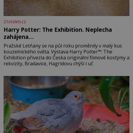
21stoleti.cz
Harry Potter: The Exhibition. Neplecha
zahájena…
Pražské Letňany se na půl roku proměnily v malý kus
kouzelnického světa. Výstava Harry Potter™: The
Exhibition přivezla do Česka originální filmové kostýmy a
rekvizity, Bradavice, Hagridovu chýši i uč