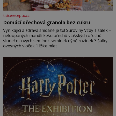
tisicereceptu.cz
Domácí ořechová granola bez cukru
Vynikající a zdravá snídaně je tu! Suroviny Vždy 1 šálek –
neloupaných mandlí kešu ořechů vlašských ořechů
slunečnicových semínek semínek dýně rozinek 3 šálky
ovesných vloček 1 lžíce mlet