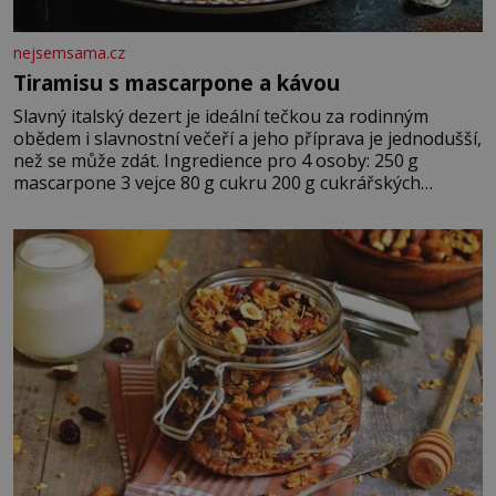
nejsemsama.cz
Tiramisu s mascarpone a kávou
Slavný italský dezert je ideální tečkou za rodinným
obědem i slavnostní večeří a jeho příprava je jednodušší,
než se může zdát. Ingredience pro 4 osoby: 250 g
mascarpone 3 vejce 80 g cukru 200 g cukrářských
piškotů 250 ml silné kávy 2 lžíce amaretta kakao na
posypání Postup: Oddělte žloutky od bílků. Žloutky
vyšlehejte s cukrem do světlé pěny a postupně do nich
vmíchejte mascarpone, aby vznikl hladký