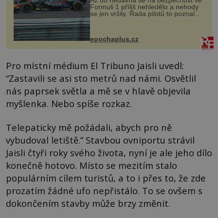
Až do nedávna se na bezpečnost ve
Formuli 1 příliš nehledělo a nehody
se jen vršily. Řada pilotů to poznala
na vlastní kůži, často s trvalými
následky nebo bohužel i ztrátou
života. Dnes nepochopiteln...
epochaplus.cz
Pro místní médium El Tribuno Jaisli uvedl:
“Zastavili se asi sto metrů nad námi. Osvětlil
nás paprsek světla a mě se v hlavě objevila
myšlenka. Nebo spíše rozkaz.
Telepaticky mě požádali, abych pro ně
vybudoval letiště.” Stavbou ovniportu strávil
Jaisli čtyři roky svého života, nyní je ale jeho dílo
konečně hotovo. Místo se mezitím stalo
populárním cílem turistů, a to i přes to, že zde
prozatím žádné ufo nepřistálo. To se ovšem s
dokončením stavby může brzy změnit.