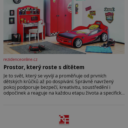
rezidenceonline.cz
Prostor, který roste s dítětem
Je to svět, který se vyvíjí a proměňuje od prvních
dětských krůčků až po dospívání. Správně navržený
pokoj podporuje bezpečí, kreativitu, soustředění i
odpočinek a reaguje na každou etapu života a specifické
potřeby dítěte. Pro nejmenší je klíčová jednoduchost,
měkkost a bezpečí, proto by pokoj miminka měl působit
především klidně a útulně. Předškolní věk je