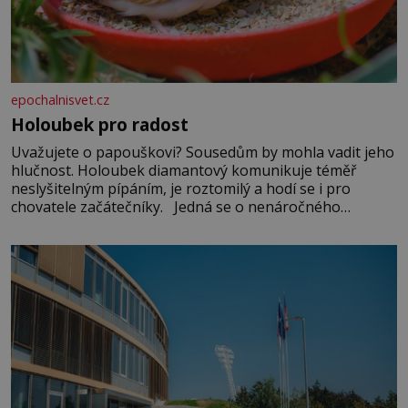
epochalnisvet.cz
Holoubek pro radost
Uvažujete o papouškovi? Sousedům by mohla vadit jeho
hlučnost. Holoubek diamantový komunikuje téměř
neslyšitelným pípáním, je roztomilý a hodí se i pro
chovatele začátečníky. Jedná se o nenáročného
klidného ptáčka, který většinu dne jen posedává. Hodně
času tráví na zemi, kde sbírá zbytky semínek Jeho
domovinou je prakticky celá Austrálie s výjimkou
pobřežní oblasti.