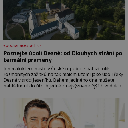
epochanacestach.cz
Poznejte údolí Desné: od Dlouhých strání po
termální prameny
Jen málokteré místo v České republice nabízí tolik
rozmanitých zážitků na tak malém území jako údolí řeky
Desné v srdci Jeseníků. Během jediného dne můžete
nahlédnout do útrob jedné z nejvýznamnějších vodních
elektráren v Evropě, vydat se na horské hřebeny, projet
se na koloběžce a den zakončit poznáváním památek ve
Velkých Losinách nebo v termálním