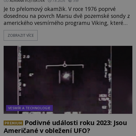
OD
ADRIANA VOJTÍŠKOVÁ
7.8.2026
359
Je to přelomový okamžik. V roce 1976 poprvé
dosednou na povrch Marsu dvě pozemské sondy z
amerického vesmírného programu Viking, které
jsou schopny pořídit fotografie záhadami
ZOBRAZIT VÍCE
opředené rudé planety. Viking 1 zde zaznamená
něco naprosto nečekaného. V marsovské oblasti
zvané Cydonie totiž zachytí podivný útvar
připomínající lidskou tvář. NASA (Národní úřad
VESMÍR A TECHNOLOGIE
Podivné události roku 2023: Jsou
PREMIUM
Američané v obležení UFO?