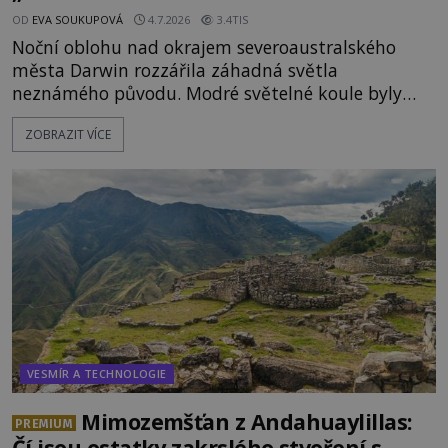
OD
EVA SOUKUPOVÁ
4.7.2026
3.4TIS
Noční oblohu nad okrajem severoaustralského
města Darwin rozzářila záhadná světla
neznámého původu. Modré světelné koule byly
viditelné nejméně dvacet minut, během nichž se
ZOBRAZIT VÍCE
opakovaně objevovaly a zase mizely. Svědek, který
úkaz zachytil na mobilní telefon, se domnívá, že
mohlo jít o návštěvu ze světa duchů. Záhadný
záznam okamžitě rozpoutal deb
VESMÍR A TECHNOLOGIE
Mimozemšťan z Andahuaylillas:
PREMIUM
Čí jsou ostatky zakrslého stvoření s