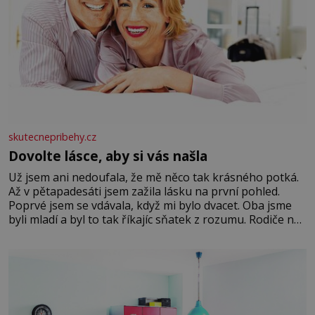
skutecnepribehy.cz
Dovolte lásce, aby si vás našla
Už jsem ani nedoufala, že mě něco tak krásného potká.
Až v pětapadesáti jsem zažila lásku na první pohled.
Poprvé jsem se vdávala, když mi bylo dvacet. Oba jsme
byli mladí a byl to tak říkajíc sňatek z rozumu. Rodiče nás
dali dohromady, Toník byl dobře zaopatřený mladý muž.
Manželství nám oběma moc nesvědčilo, brzy jsme zjistili,
že