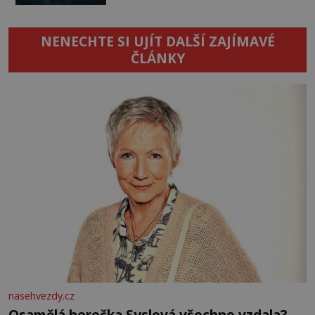
NENECHTE SI UJÍT DALŠÍ ZAJÍMAVÉ
ČLÁNKY
nasehvezdy.cz
Osamělá herečka Syslová všechno vzdala?