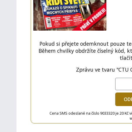
Pokud si přejete odemknout pouze ten
Během chvilky obdržíte číselný kód, k
tlačí
Zprávu ve tvaru "CTU 
OD
Cena SMS odeslané na číslo 9033320 je 20 Kč vč. 
w