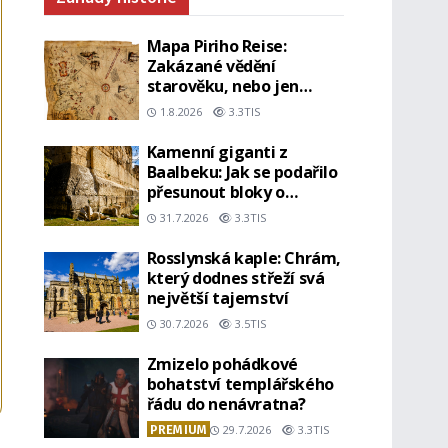
Mapa Piriho Reise:
Zakázané vědění
starověku, nebo jen
geniální práce
1.8.2026
3.3TIS
osmanského admirála?
Kamenní giganti z
Baalbeku: Jak se podařilo
přesunout bloky o
hmotnosti stovek tun?
31.7.2026
3.3TIS
Rosslynská kaple: Chrám,
který dodnes střeží svá
největší tajemství
30.7.2026
3.5TIS
Zmizelo pohádkové
bohatství templářského
řádu do nenávratna?
PREMIUM
29.7.2026
3.3TIS