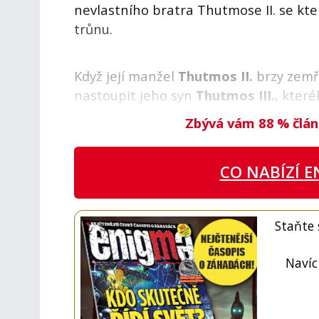
nevlastního bratra Thutmose II. se kt
trůnu.
Když její manžel
Thutmos II.
brzy zemře
nastoupit jeho syn
Thutmos III.
, kter
Zbývá vám 88
%
člán
CO NABÍZÍ
E
Staňte
Navíc