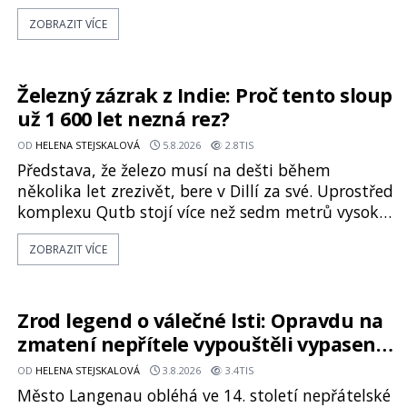
Některé mají pečlivě doloženou historii, jiné
ZOBRAZIT VÍCE
provází záhady, krádeže i nečekané objevy. Jejich
osudy připomínají dobrodružné romány, přesto
se opírají o skutečné historické události. Ve
středověké Evropě mají relikvie mimořádnou
Železný zázrak z Indie: Proč tento sloup
hodnotu. Nejsou jen předmětem úcty
už 1 600 let nezná rez?
OD
HELENA STEJSKALOVÁ
5.8.2026
2.8TIS
Představa, že železo musí na dešti během
několika let zrezivět, bere v Dillí za své. Uprostřed
komplexu Qutb stojí více než sedm metrů vysoký
železný sloup, který už přibližně 1 600 let odolává
ZOBRAZIT VÍCE
počasí s jen nepatrnými stopami koroze. Jeho
mimořádná trvanlivost dlouho živí legendy o
ztracených technologiích či tajemných
materiálech. Moderní metalurgie však ukazuje, že
Zrod legend o válečné lsti: Opravdu na
skutečné vysvětlení je ješt
zmatení nepřítele vypouštěli vypasené
králíky?
OD
HELENA STEJSKALOVÁ
3.8.2026
3.4TIS
Město Langenau obléhá ve 14. století nepřátelské