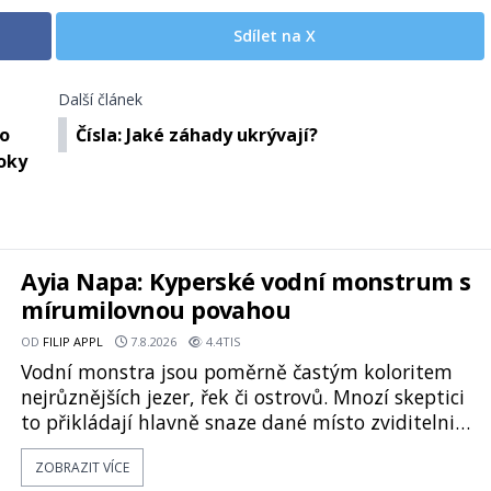
Sdílet na X
Další článek
ro
Čísla: Jaké záhady ukrývají?
roky
Ayia Napa: Kyperské vodní monstrum s
mírumilovnou povahou
OD
FILIP APPL
7.8.2026
4.4TIS
Vodní monstra jsou poměrně častým koloritem
nejrůznějších jezer, řek či ostrovů. Mnozí skeptici
to přikládají hlavně snaze dané místo zviditelnit
a přitáhnout k němu pozornost záhadám
ZOBRAZIT VÍCE
nakloněných turistů. Je to také případ