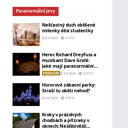
Paranormální jevy
Nešťastný duch oběšené
milenky děsí studentky
8.8.2026
3.3TIS
Herec Richard Dreyfuss a
muzikant Dave Grohl:
Jaké mají paranormální
zážitky?
PREMIUM
5.8.2026
3.0TIS
Hororové zábavní parky:
Straší tu oběti nehod?
4.8.2026
3.4TIS
Kroky v prázdných
chodbách a přízraky v
oknech: Nejděsivější