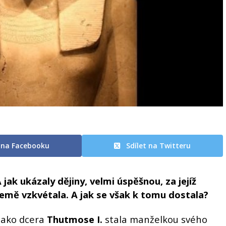
t na Facebooku
Sdílet na Twitteru
ak ukázaly dějiny, velmi úspěšnou, za jejíž
země vzkvétala. A jak se však k tomu dostala?
jako dcera
Thutmose I.
stala manželkou svého