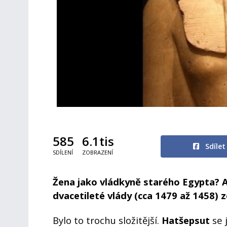
585
6.1tis
Sdíle
SDÍLENÍ
ZOBRAZENÍ
Žena jako vládkyně starého Egypta? A j
dvacetileté vlády (cca 1479 až 1458) 
Bylo to trochu složitější.
Hatšepsut
se 