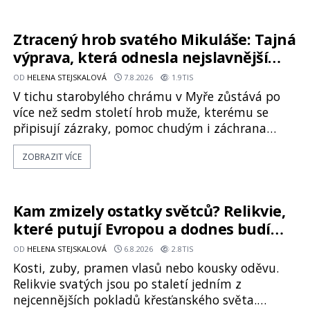
kyperského tvora jménem Ayia Napa? Nebo se
může za legendami o něm ukrývat nějaký
pravdivý základ? V blízkosti Mysu Greco, jak se
Ztracený hrob svatého Mikuláše: Tajná
přez
výprava, která odnesla nejslavnější
relikvii do Itálie
OD
HELENA STEJSKALOVÁ
7.8.2026
1.9TIS
V tichu starobylého chrámu v Myře zůstává po
více než sedm století hrob muže, kterému se
připisují zázraky, pomoc chudým i záchrana
námořníků v bouřích. Pak ale přichází rok 1087 a
ZOBRAZIT VÍCE
klidné místo se mění v dějiště podivné noční
výpravy. Skupina italských námořníků otevírá
hrob svatého Mikuláše a odváží jeho ostatky přes
moře do Bari. Je to zbožná záchrana před
Kam zmizely ostatky světců? Relikvie,
nebezpečím, nebo promyšlená krádež,
které putují Evropou a dodnes budí
úžas
OD
HELENA STEJSKALOVÁ
6.8.2026
2.8TIS
Kosti, zuby, pramen vlasů nebo kousky oděvu.
Relikvie svatých jsou po staletí jedním z
nejcennějších pokladů křesťanského světa.