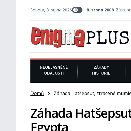
Sobota, 8. srpna 2026
8. srpna 2008
: Zástupce šerifa v te
NEOBJASNĚNÉ
ZÁHADY
UDÁLOSTI
HISTORIE
Domů
Záhada Hatšepsut, ztracené mumie
Záhada Hatšepsut
Egypta