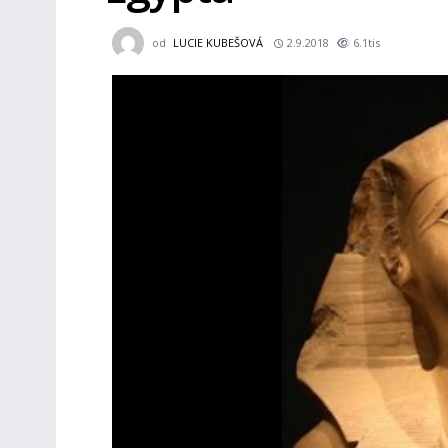
od
LUCIE KUBEŠOVÁ
2.9.2018
6.1tis