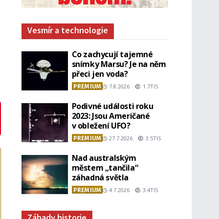
Vesmír a technologie
Co zachycují tajemné
snímky Marsu? Je na něm
přeci jen voda?
PREMIUM
7.8.2026
1.7TIS
Podivné události roku
2023: Jsou Američané
v obležení UFO?
PREMIUM
27.7.2026
3.5TIS
Nad australským
městem „tančila“
záhadná světla
PREMIUM
4.7.2026
3.4TIS
Záhady historie