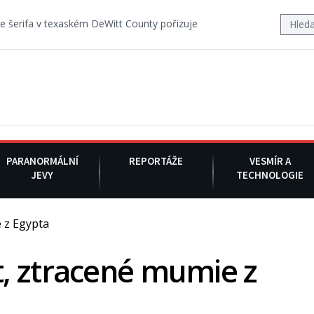
xaském DeWitt County pořizuje video, na kterém před jeho vozem po c
PARANORMÁLNÍ
REPORTÁŽE
VESMÍR A
JEVY
TECHNOLOGIE
 z Egypta
, ztracené mumie z