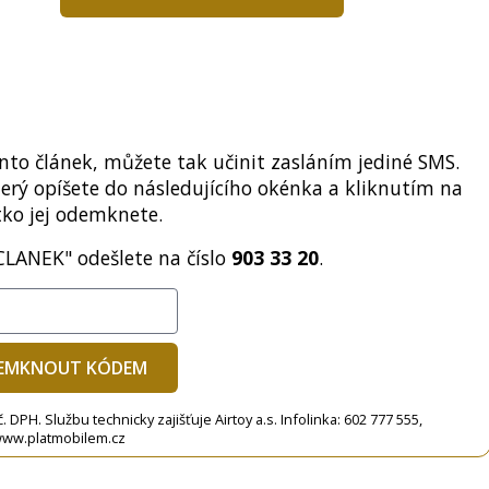
to článek, můžete tak učinit zasláním jediné SMS.
terý opíšete do následujícího okénka a kliknutím na
tko jej odemknete.
CLANEK" odešlete na číslo
903 33 20
.
EMKNOUT KÓDEM
DPH. Službu technicky zajišťuje Airtoy a.s. Infolinka: 602 777 555,
ww.platmobilem.cz