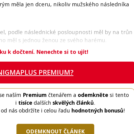
erým měla jen dceru, nikoliv mužského následníka
l, podle následnické posloupnosti měl by na trůn
ého měl s jednou ženou ze svého harému.
ku k dočtení. Nenechte si to ujít!
NIGMAPLUS PREMIUM?
 se naším
Premium
čtenářem a
odemkněte
si tento
i
tisíce
dalších
skvělých článků
.
 od nás obdržíte i celou řadu
hodnotných bonusů
!
ODEMKNOUT ČLÁNEK