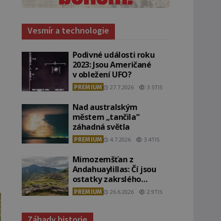
Vesmír a technologie
Podivné události roku
2023: Jsou Američané
v obležení UFO?
PREMIUM
27.7.2026
3.5TIS
Nad australským
městem „tančila“
záhadná světla
PREMIUM
4.7.2026
3.4TIS
Mimozemšťan z
Andahuaylillas: Čí jsou
ostatky zakrslého
stvoření s ohromnou
PREMIUM
26.6.2026
2.9TIS
lebkou?
Záhady historie