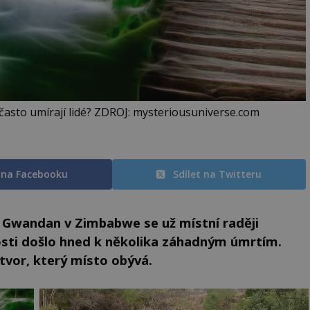
 často umírají lidé? ZDROJ: mysteriousuniverse.com
t na Facebooku
Sdílet na Twitteru
 Gwandan v Zimbabwe se už místní raději
kosti došlo hned k několika záhadným úmrtím.
tvor, který místo obývá.