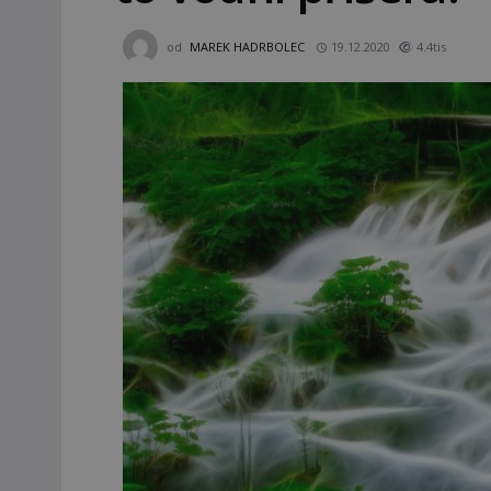
od
MAREK HADRBOLEC
19.12.2020
4.4tis