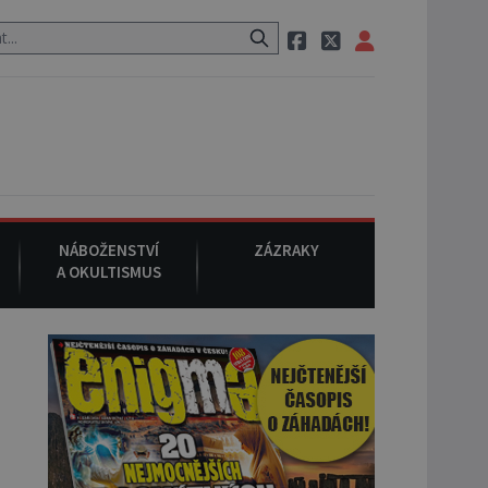
eznámého původu.
7. srpna 1994
: Na americké městečko Oakville 
NÁBOŽENSTVÍ
ZÁZRAKY
A OKULTISMUS