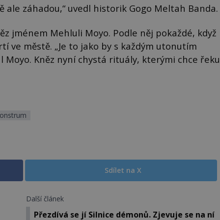
 ale záhadou,“ uvedl historik Gogo Meltah Banda.
něz jménem Mehluli Moyo. Podle něj pokaždé, když
tí ve městě. „Je to jako by s každým utonutím
l Moyo. Kněz nyní chystá rituály, kterými chce řeku
monstrum
Sdílet na X
Další článek
Přezdívá se jí Silnice démonů. Zjevuje se na ní