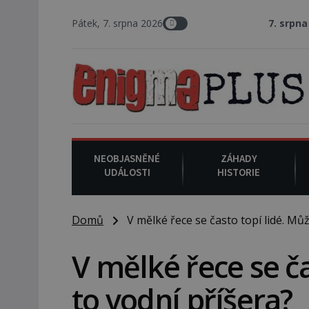
Pátek, 7. srpna 2026
7. srpna 1994
: Na amer
NEOBJASNĚNÉ
ZÁHADY
UDÁLOSTI
HISTORIE
Domů
V mělké řece se často topí lidé. Můž
V mělké řece se ča
to vodní příšera?