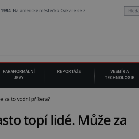
ické městečko Oakville se z nebe snáší podivná rosolovitá látka n
PARANORMÁLNÍ
REPORTÁŽE
VESMÍR A
JEVY
TECHNOLOGIE
e za to vodní příšera?
sto topí lidé. Může za