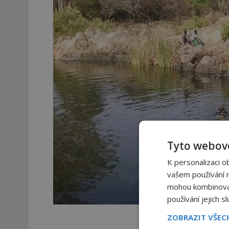
Tyto webové
K personalizaci o
vašem používání na
mohou kombinovat 
používání jejich s
ZOBRAZIT VŠE