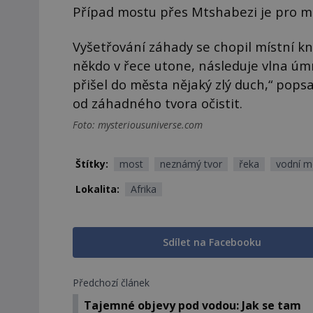
Případ mostu přes Mtshabezi je pro mě
Vyšetřování záhady se chopil místní k
někdo v řece utone, následuje vlna úmr
přišel do města nějaký zlý duch,“ popsa
od záhadného tvora očistit.
Foto: mysteriousuniverse.com
Štítky:
most
neznámý tvor
řeka
vodní 
Lokalita:
Afrika
Sdílet na Facebooku
Předchozí článek
Tajemné objevy pod vodou: Jak se tam