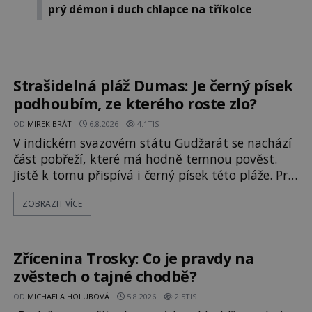
prý démon i duch chlapce na tříkolce
Strašidelná pláž Dumas: Je černý písek
podhoubím, ze kterého roste zlo?
OD
MIREK BRÁT
6.8.2026
4.1TIS
V indickém svazovém státu Gudžarát se nachází
část pobřeží, které má hodně temnou pověst.
Jistě k tomu přispívá i černý písek této pláže. Proč
má pláž takové netypické zbarvení? Nakolik jsou
ZOBRAZIT VÍCE
pravdivé historky, že zde došlo k
nevysvětlitelným zmizením turistů? Ti, kteří se
nebojí, nás mohou následovat. Vstupujeme na
pláž Dumas ve městě Surat. Gu
Zřícenina Trosky: Co je pravdy na
zvěstech o tajné chodbě?
OD
MICHAELA HOLUBOVÁ
5.8.2026
2.5TIS