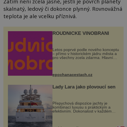
Zatím není zcela jasné, jestli je povrch planety
skalnatý, ledový či dokonce plynný. Rovnovážná
teplota je ale vcelku příznivá.
ROUDNICKÉ VINOBRANÍ
Letos poprvé podle nového konceptu
– přímo v historickém jádru města a
pro všechny zcela zdarma. Hlavní
program se odehraje na Karlově a
Husově náměstí. Návštěvníci se
mohou těšit na víno, burčák, pes...
epochanacestach.cz
Lady Lara jako plovoucí sen
Přepychová dispozice jachty je
kombinací luxusu s praktickým a
efektivním. Dokonalost v každém
detailu představuje značka Fendi
Casa, kterou byly vybaveny její
paluby. Monacký přístav nabízí
každoročn...