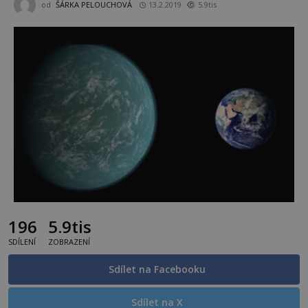
od
ŠÁRKA PELOUCHOVÁ
13.2.2019
5.9tis
196
5.9tis
SDÍLENÍ
ZOBRAZENÍ
Sdílet na Facebooku
Sdílet na X