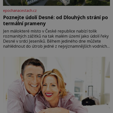
epochanacestach.cz
Poznejte údolí Desné: od Dlouhých strání po
termální prameny
Jen málokteré místo v České republice nabízí tolik
rozmanitých zážitků na tak malém území jako údolí řeky
Desné v srdci Jeseníků. Během jediného dne můžete
nahlédnout do útrob jedné z nejvýznamnějších vodních
elektráren v Evropě, vydat se na horské hřebeny, projet
se na koloběžce a den zakončit poznáváním památek ve
Velkých Losinách nebo v termálním