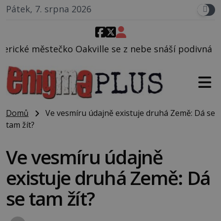
Pátek, 7. srpna 2026
ille se z nebe snáší podivná rosolovitá látka nezn
Domů
Ve vesmíru údajně existuje druhá Země: Dá se
tam žít?
Ve vesmíru údajně
existuje druhá Země: Dá
se tam žít?