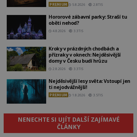
PREMIUM
5.8.2026
2.8TIS
Hororové zábavní parky: Straší tu
oběti nehod?
4.8.2026
3.3TIS
Kroky v prázdných chodbách a
přízraky v oknech: Nejděsivější
domy v Česku budí hrůzu
2.8.2026
3.3TIS
Nejděsivější lesy světa: Vstoupí jen
ti nejodvážnější!
PREMIUM
1.8.2026
3.5TIS
NENECHTE SI UJÍT DALŠÍ ZAJÍMAVÉ
ČLÁNKY