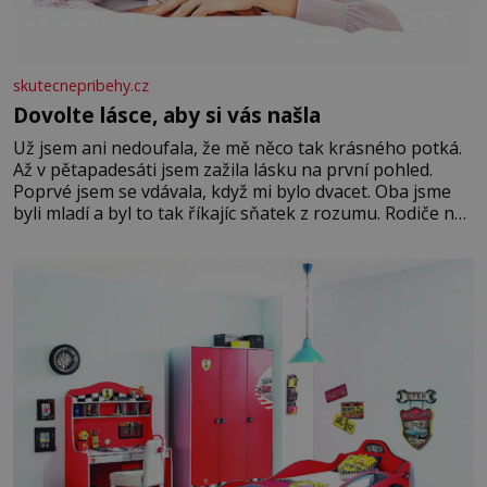
skutecnepribehy.cz
Dovolte lásce, aby si vás našla
Už jsem ani nedoufala, že mě něco tak krásného potká.
Až v pětapadesáti jsem zažila lásku na první pohled.
Poprvé jsem se vdávala, když mi bylo dvacet. Oba jsme
byli mladí a byl to tak říkajíc sňatek z rozumu. Rodiče nás
dali dohromady, Toník byl dobře zaopatřený mladý muž.
Manželství nám oběma moc nesvědčilo, brzy jsme zjistili,
že