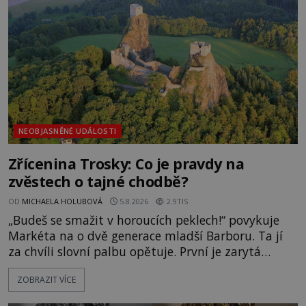
následovat. Vstupujeme na pláž Dumas ve městě
Surat. Gu
NEOBJASNĚNÉ UDÁLOSTI
Zřícenina Trosky: Co je pravdy na
zvěstech o tajné chodbě?
OD
MICHAELA HOLUBOVÁ
5.8.2026
2.9TIS
„Budeš se smažit v horoucích peklech!“ povykuje
Markéta na o dvě generace mladší Barboru. Ta jí
za chvíli slovní palbu opětuje. První je zarytá
katolička, druhá přesvědčená kališnice. A každá z
ZOBRAZIT VÍCE
nich se usídlí na jedné z věží slavného hradu
Trosky. Šlechtic Ota IV. z Bergova (1399–1452) patří