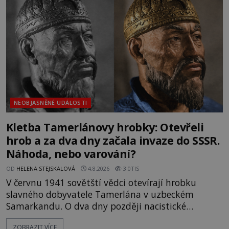
mezi vůdce protihusitského boje. Za manželku má
skutečně jistou
NEOBJASNĚNÉ UDÁLOSTI
Kletba Tamerlánovy hrobky: Otevřeli
hrob a za dva dny začala invaze do SSSR.
Náhoda, nebo varování?
OD
HELENA STEJSKALOVÁ
4.8.2026
3.0TIS
V červnu 1941 sovětští vědci otevírají hrobku
slavného dobyvatele Tamerlána v uzbeckém
Samarkandu. O dva dny později nacistické
Německo zahajuje operaci Barbarossa a napadá
ZOBRAZIT VÍCE