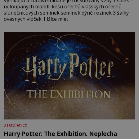
Vynikající a zdravá snídaně je tu! Suroviny Vždy 1 šálek –
neloupaných mandlí kešu ořechů vlašských ořechů
slunečnicových semínek semínek dýně rozinek 3 šálky
ovesných vloček 1 lžíce mlet
21stoleti.cz
Harry Potter: The Exhibition. Neplecha