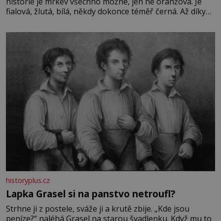
historie je mrkev všechno možné, jen ne oranžová. Je
fialová, žlutá, bílá, někdy dokonce téměř černá. Až díky
stovkám let pečlivého šlechtění se z ní stává zelenina,
bez které si českou zahradu ani nedokážeme představit.
Její příběh je
historyplus.cz
Lapka Grasel si na panstvo netroufl?
Strhne ji z postele, sváže ji a krutě zbije. „Kde jsou
peníze?“ naléhá Grasel na starou švadlenku. Když mu to