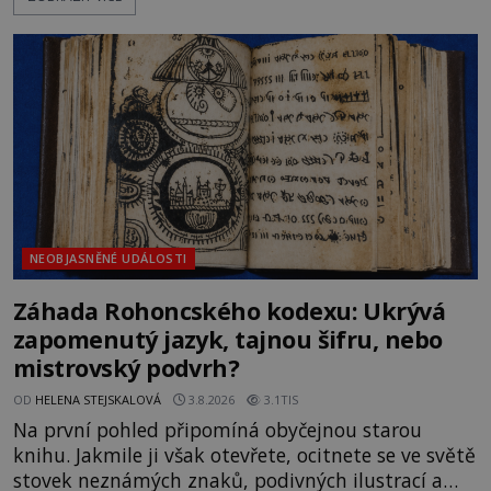
Sovětský svaz. Shoda dat je natolik zarážející, že se
rodí jedna z nejslavnějších „kleteb“ 20. století. Je
na legendě něco pravdy, nebo jde jen o fascinující
souhru okolností? Když antropolog Michail
Gerasimov (1907-1970) a
NEOBJASNĚNÉ UDÁLOSTI
Záhada Rohoncského kodexu: Ukrývá
zapomenutý jazyk, tajnou šifru, nebo
mistrovský podvrh?
OD
HELENA STEJSKALOVÁ
3.8.2026
3.1TIS
Na první pohled připomíná obyčejnou starou
knihu. Jakmile ji však otevřete, ocitnete se ve světě
stovek neznámých znaků, podivných ilustrací a