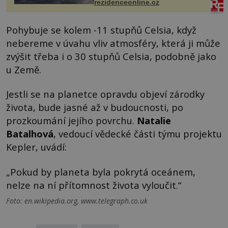
rezidenceonline.cz
Pohybuje se kolem -11 stupňů Celsia, když
nebereme v úvahu vliv atmosféry, která ji může
zvýšit třeba i o 30 stupňů Celsia, podobně jako
u Země.
Jestli se na planetce opravdu objeví zárodky
života, bude jasné až v budoucnosti, po
prozkoumání jejího povrchu.
Natalie
Batalhová
, vedoucí vědecké části týmu projektu
Kepler, uvádí:
„Pokud by planeta byla pokrytá oceánem,
nelze na ní přítomnost života vyloučit.“
Foto: en.wikipedia.org, www.telegraph.co.uk