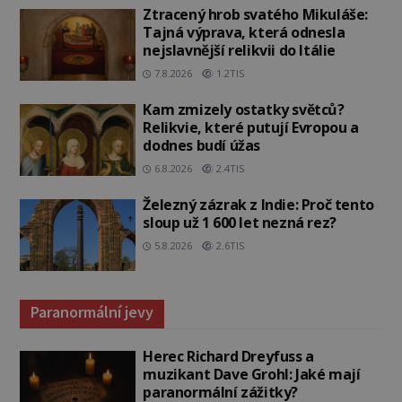
Ztracený hrob svatého Mikuláše:
Tajná výprava, která odnesla
nejslavnější relikvii do Itálie
7.8.2026
1.2TIS
Kam zmizely ostatky světců?
Relikvie, které putují Evropou a
dodnes budí úžas
6.8.2026
2.4TIS
Železný zázrak z Indie: Proč tento
sloup už 1 600 let nezná rez?
5.8.2026
2.6TIS
Paranormální jevy
Herec Richard Dreyfuss a
muzikant Dave Grohl: Jaké mají
paranormální zážitky?