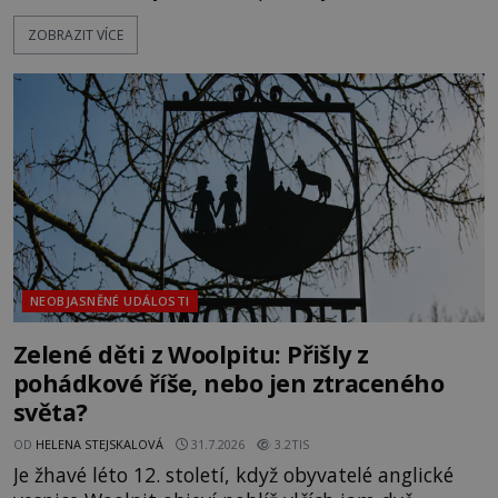
textu, který už téměř dvě století vzdoruje všem
ZOBRAZIT VÍCE
pokusům o rozluštění. Rohoncský kodex patří mezi
největší záhady evropských dějin a dodnes nikdo s
jistotou neví, kdo jej napsal, kdy vznikl ani co
vlastně vypráví. Rohoncský kodex se poprvé
objevuje v roce
NEOBJASNĚNÉ UDÁLOSTI
Zelené děti z Woolpitu: Přišly z
pohádkové říše, nebo jen ztraceného
světa?
OD
HELENA STEJSKALOVÁ
31.7.2026
3.2TIS
Je žhavé léto 12. století, když obyvatelé anglické