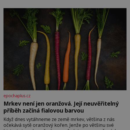
paměti lovíte název knížky, kterou jste nedávno přečetli.
Je to opravdu tak, s věkem jako kdyby se paměť
rozhodla stávkovat. Cvičte
epochaplus.cz
Mrkev není jen oranžová. Její neuvěřitelný
příběh začíná fialovou barvou
Když dnes vytáhneme ze země mrkev, většina z nás
očekává sytě oranžový kořen. Jenže po většinu své