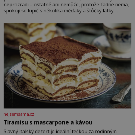
neprozradí – ostatně ani nemůže, protože žádné nemá,
spokojí se lupič s několika měďáky a štůčky látky.
Zraněná žena pár dní nato umírá. Je to muž nebývale
krutý. Jeho činy budí hrůzu ještě dlouho po jeho smrti
nejsemsama.cz
Tiramisu s mascarpone a kávou
Slavný italský dezert je ideální tečkou za rodinným