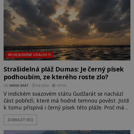
NEOBJASNĚNÉ UDÁLOSTI
Strašidelná pláž Dumas: Je černý písek
podhoubím, ze kterého roste zlo?
OD
MIREK BRÁT
6.8.2026
4.9TIS
V indickém svazovém státu Gudžarát se nachází
část pobřeží, které má hodně temnou pověst. Jistě
k tomu přispívá i černý písek této pláže. Proč má
pláž takové netypické zbarvení? Nakolik jsou
ZOBRAZIT VÍCE
pravdivé historky, že zde došlo k nevysvětlitelným
zmizením turistů? Ti, kteří se nebojí, nás mohou