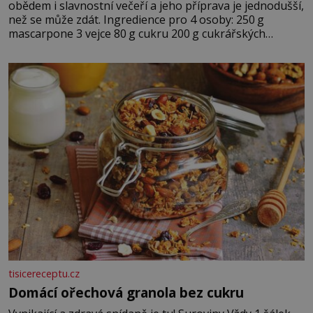
obědem i slavnostní večeří a jeho příprava je jednodušší,
než se může zdát. Ingredience pro 4 osoby: 250 g
mascarpone 3 vejce 80 g cukru 200 g cukrářských
piškotů 250 ml silné kávy 2 lžíce amaretta kakao na
posypání Postup: Oddělte žloutky od bílků. Žloutky
vyšlehejte s cukrem do světlé pěny a postupně do nich
vmíchejte mascarpone, aby vznikl hladký
tisicereceptu.cz
Domácí ořechová granola bez cukru