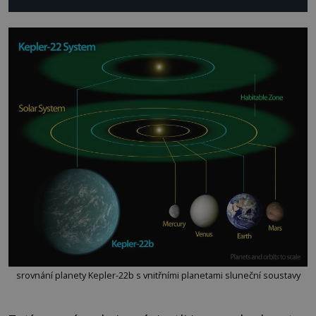
srovnání planety Kepler-22b s vnitřními planetami sluneční soustavy