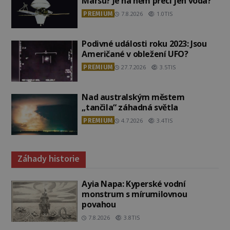
Marsu? Je na něm přeci jen voda?
PREMIUM
7.8.2026
1.0TIS
Podivné události roku 2023: Jsou
Američané v obležení UFO?
PREMIUM
27.7.2026
3.5TIS
Nad australským městem
„tančila“ záhadná světla
PREMIUM
4.7.2026
3.4TIS
Záhady historie
Ayia Napa: Kyperské vodní
monstrum s mírumilovnou
povahou
7.8.2026
3.8TIS