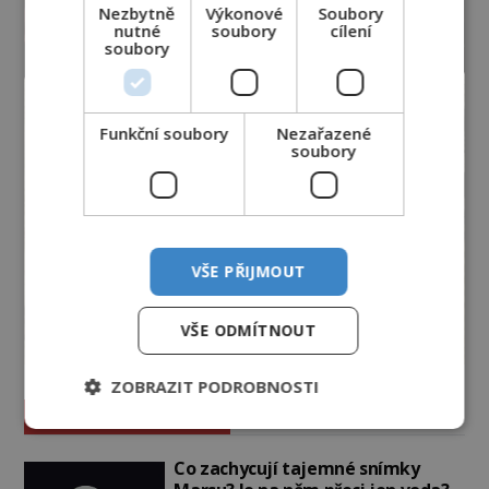
Nezbytně
Výkonové
Soubory
nutné
soubory
cílení
soubory
Funkční soubory
Nezařazené
soubory
VŠE PŘIJMOUT
VŠE ODMÍTNOUT
ZOBRAZIT PODROBNOSTI
Vesmír a technologie
Co zachycují tajemné snímky