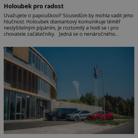
Holoubek pro radost
Uvažujete o papouškovi? Sousedům by mohla vadit jeho
hlučnost. Holoubek diamantový komunikuje téměř
neslyšitelným pípáním, je roztomilý a hodí se i pro
chovatele začátečníky. Jedná se o nenáročného
klidného ptáčka, který většinu dne jen posedává. Hodně
času tráví na zemi, kde sbírá zbytky semínek Jeho
domovinou je prakticky celá Austrálie s výjimkou
pobřežní oblasti.