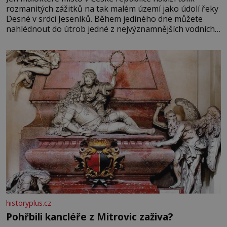
rozmanitých zážitků na tak malém území jako údolí řeky
Desné v srdci Jeseníků. Během jediného dne můžete
nahlédnout do útrob jedné z nejvýznamnějších vodních
elektráren v Evropě, vydat se na horské hřebeny, projet
se na koloběžce a den zakončit poznáváním památek ve
Velkých Losinách nebo v termálním
historyplus.cz
Pohřbili kancléře z Mitrovic zaživa?