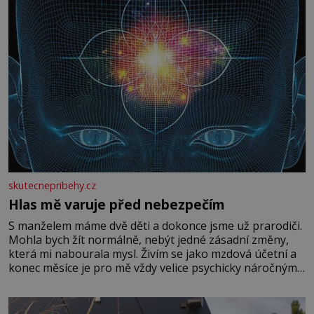
skutecnepribehy.cz
Hlas mě varuje před nebezpečím
S manželem máme dvě děti a dokonce jsme už prarodiči.
Mohla bych žít normálně, nebýt jedné zásadní změny,
která mi nabourala mysl. Živím se jako mzdová účetní a
konec měsíce je pro mě vždy velice psychicky náročným
obdobím. Od té chvíle, co máme vnoučata, mi dcera čím
dál častěji volá o pomoc, co se hlídání týče. Dalo by se