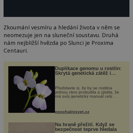
Zkoumání vesmíru a hledání života v něm se
neomezuje jen na sluneční soustavu. Druhá
nám nejbližší hvězda po Slunci je Proxima
Centauri.
Duplikace genomu u rostlin:
Skrytá genetická zátěž i
evoluční výhoda
Představte si, že by se rostlina
jednou ráno probudila a zjistila, že
má svůj genetický manuál celý
dvakrát. Přesně to se občas v
přírodě stane – a podle nového
výzkumu to může být pro druhy
epochalnisvet.cz
vstupenka...
Na hraně přežití. Když se
bezpečnost teprve hledala