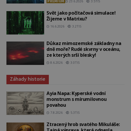
PREMIUM
23.6.2026
3.5TIS
Svět jako počítačová simulace!
Žijeme v Matrixu?
16.6.2026
3.2TIS
Důkaz mimozemské základny na
dně moře? Rudé skvrny v oceánu,
ze kterých srší blesky!
8.6.2026
3.0TIS
Záhady historie
Ayia Napa: Kyperské vodní
monstrum s mírumilovnou
povahou
7.8.2026
5.3TIS
Ztracený hrob svatého Mikuláše:
Tajná výprava, která odnesla