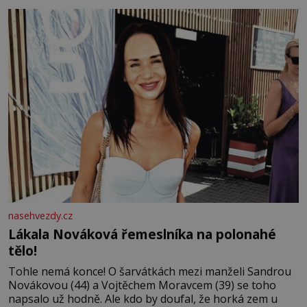
tisíc příslušnic svého včelstva, vznikne jeden z
nejdokonalejších organismů
nasehvezdy.cz
Lákala Nováková řemeslníka na polonahé
tělo!
Tohle nemá konce! O šarvátkách mezi manželi Sandrou
Novákovou (44) a Vojtěchem Moravcem (39) se toho
napsalo už hodně. Ale kdo by doufal, že horká zem u