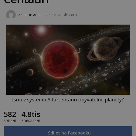
od
FILIP APPL
3.5.2020
4.8tis
Jsou v systému Alfa Centauri obyvatelné planety?
582
4.8tis
SDÍLENÍ
ZOBRAZENÍ
Sdílet na Facebooku