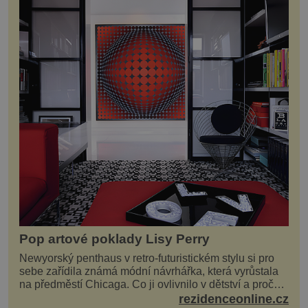
Pop artové poklady Lisy Perry
Newyorský penthaus v retro-futuristickém stylu si pro
sebe zařídila známá módní návrhářka, která vyrůstala
na předměstí Chicaga. Co ji ovlivnilo v dětství a proč
vypadá její domov právě takto? Interié...
rezidenceonline.cz