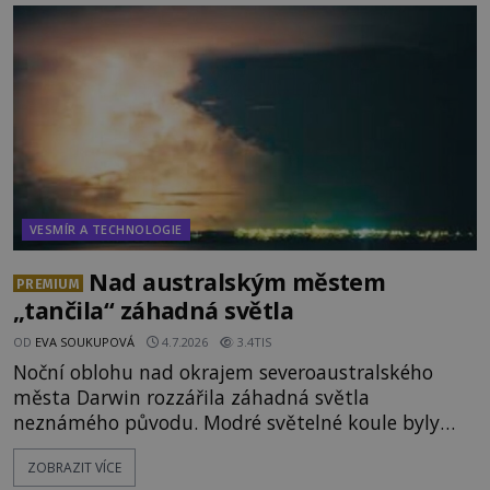
mimozemského původu? Dne 4. února roku 2023
vydává
VESMÍR A TECHNOLOGIE
Nad australským městem
PREMIUM
„tančila“ záhadná světla
OD
EVA SOUKUPOVÁ
4.7.2026
3.4TIS
Noční oblohu nad okrajem severoaustralského
města Darwin rozzářila záhadná světla
neznámého původu. Modré světelné koule byly
viditelné nejméně dvacet minut, během nichž se
ZOBRAZIT VÍCE
opakovaně objevovaly a zase mizely. Svědek, který