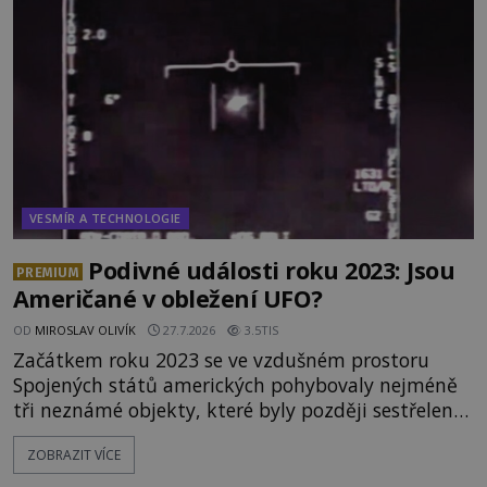
zvané Cydonie totiž zachytí podivný útvar
připomínající lidskou tvář. NASA (Národní úřad
VESMÍR A TECHNOLOGIE
Podivné události roku 2023: Jsou
PREMIUM
Američané v obležení UFO?
OD
MIROSLAV OLIVÍK
27.7.2026
3.5TIS
Začátkem roku 2023 se ve vzdušném prostoru
Spojených států amerických pohybovaly nejméně
tři neznámé objekty, které byly později sestřeleny.
Do dnešních dnů nebyly trosky těchto létajících
ZOBRAZIT VÍCE
těles objeveny. Je možné, že šlo o nějaké nové
armádní výzkumné technologie? Nebo snad byly