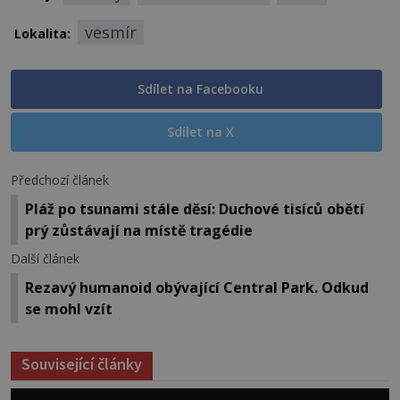
vesmír
Lokalita:
Sdílet na Facebooku
Sdílet na X
Předchozí článek
Pláž po tsunami stále děsí: Duchové tisíců obětí
prý zůstávají na místě tragédie
Další článek
Rezavý humanoid obývající Central Park. Odkud
se mohl vzít
Související články