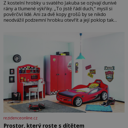
Z kostelní hrobky u svatého Jakuba se ozývají dunivé
rány a tlumené výkřiky. „To jistě řádí duch,“ myslí si
pověrčiví lidé. Ani za dvě kopy grošů by se nikdo
neodvážil podzemní hrobku otevřít a její poklop tak
raději jen skrápí svěcenou vodou. Za několik dní divné
burácení skutečně ustane. Když o mnoho let později
hrobku
rezidenceonline.cz
Prostor, který roste s dítětem