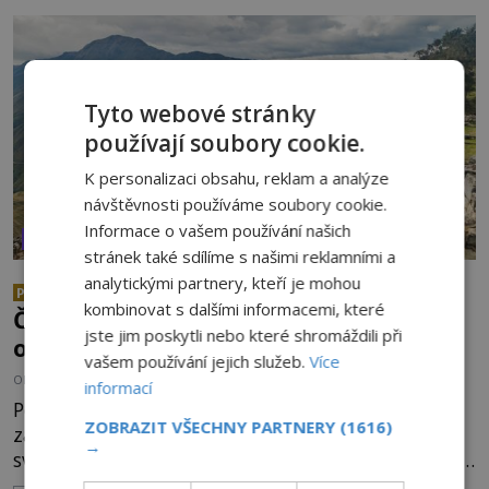
úkaz zachytil na mobilní telefon, se domnívá, že
mohlo jít o návštěvu ze světa duchů. Záhadný
záznam okamžitě rozpoutal deb
Tyto webové stránky
používají soubory cookie.
K personalizaci obsahu, reklam a analýze
návštěvnosti používáme soubory cookie.
Informace o vašem používání našich
VESMÍR A TECHNOLOGIE
stránek také sdílíme s našimi reklamními a
analytickými partnery, kteří je mohou
Mimozemšťan z Andahuaylillas:
PREMIUM
kombinovat s dalšími informacemi, které
Čí jsou ostatky zakrslého stvoření s
jste jim poskytli nebo které shromáždili při
ohromnou lebkou?
vašem používání jejich služeb.
Více
OD
ANDREA ŠULCOVÁ
26.6.2026
2.9TIS
informací
Peruánský antropolog Renato Davila Riquelme
ZOBRAZIT VŠECHNY PARTNERY
(1616)
zatajil dech. To, co zrovna našel, není z tohoto
→
světa. Nemůže být! Zaměstnanec malého muzea v
peruánském městečku Andahuaylillas nedaleko