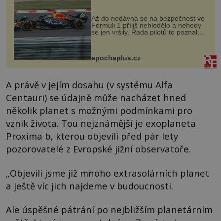
Až do nedávna se na bezpečnost ve
Formuli 1 příliš nehledělo a nehody
se jen vršily. Řada pilotů to poznala
na vlastní kůži, často s trvalými
následky nebo bohužel i ztrátou
života. Dnes nepochopiteln...
epochaplus.cz
A právě v jejím dosahu (v systému Alfa
Centauri) se údajně může nacházet hned
několik planet s možnými podmínkami pro
vznik života. Tou nejznámější je exoplaneta
Proxima b, kterou objevili před pár lety
pozorovatelé z Evropské jižní observatoře.
„Objevili jsme již mnoho extrasolárních planet
a ještě víc jich najdeme v budoucnosti.
Ale úspěšné pátrání po nejbližším planetárním