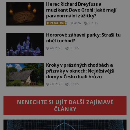
Herec Richard Dreyfuss a
muzikant Dave Grohl: Jaké mají
paranormální zážitky?
PREMIUM
5.8.2026
3.2TIS
Hororové zábavní parky: Straší tu
oběti nehod?
4.8.2026
3.5TIS
Kroky v prázdných chodbách a
přízraky v oknech: Nejděsivější
domy v Česku budí hrůzu
2.8.2026
3.3TIS
NENECHTE SI UJÍT DALŠÍ ZAJÍMAVÉ
ČLÁNKY