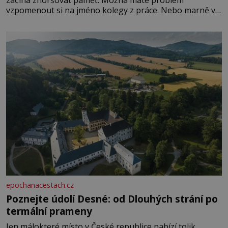
začíná zhoršovat paměť. Možná máte problém
vzpomenout si na jméno kolegy z práce. Nebo marně v
paměti lovíte název knížky, kterou jste nedávno přečetli.
Je to opravdu tak, s věkem jako kdyby se paměť
rozhodla stávkovat. Cvičte
epochanacestach.cz
Poznejte údolí Desné: od Dlouhých strání po
termální prameny
Jen málokteré místo v České republice nabízí tolik