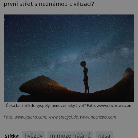
první střet s neznámou civilizací?
Čeká tam někde vyspělý mimozemský život? Foto: www.nbcnews.com
Foto: www.quora.com, www.spiegel.de, www.nbcnews.com
hvězdy
mimozemšťané
nasa
Štítky: