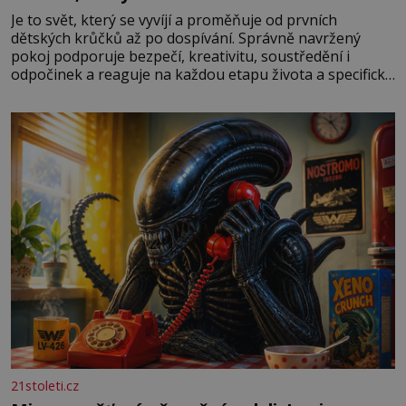
Je to svět, který se vyvíjí a proměňuje od prvních
dětských krůčků až po dospívání. Správně navržený
pokoj podporuje bezpečí, kreativitu, soustředění i
odpočinek a reaguje na každou etapu života a specifické
potřeby dítěte. Pro nejmenší je klíčová jednoduchost,
měkkost a bezpečí, proto by pokoj miminka měl působit
především klidně a útulně. Předškolní věk je
21stoleti.cz