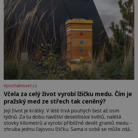
epochalnisvet.cz
Včela za celý život vyrobí lžičku medu. Čím je
pražský med ze střech tak ceněný?
Její život je krátký. V létě trvá pouhých šest až osm
týdnů. Za tu dobu navštíví desetitisíce květů, nalétá
stovky kilometrů a vyrobí přibližně devět gramů medu –
zhruba jednu čajovou lžičku. Sama o sobě se může zdát
bezvýznamná. Teprve když se spojí s dalšími desítkami