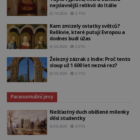
nejslavnější relikvii do Itálie
7.8.2026
2.7TIS
Kam zmizely ostatky světců?
Relikvie, které putují Evropou a
dodnes budí úžas
6.8.2026
3.2TIS
Železný zázrak z Indie: Proč tento
sloup už 1 600 let nezná rez?
5.8.2026
3.1TIS
Paranormální jevy
Nešťastný duch oběšené milenky
děsí studentky
8.8.2026
4.7TIS