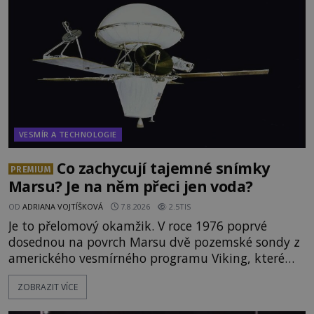
VESMÍR A TECHNOLOGIE
Co zachycují tajemné snímky
PREMIUM
Marsu? Je na něm přeci jen voda?
OD
ADRIANA VOJTÍŠKOVÁ
7.8.2026
2.5TIS
Je to přelomový okamžik. V roce 1976 poprvé
dosednou na povrch Marsu dvě pozemské sondy z
amerického vesmírného programu Viking, které
jsou schopny pořídit fotografie záhadami
ZOBRAZIT VÍCE
opředené rudé planety. Viking 1 zde zaznamená
něco naprosto nečekaného. V marsovské oblasti