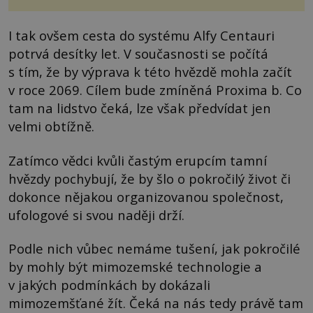
I tak ovšem cesta do systému Alfy Centauri
potrvá desítky let. V současnosti se počítá
s tím, že by výprava k této hvězdě mohla začít
v roce 2069. Cílem bude zmíněná Proxima b. Co
tam na lidstvo čeká, lze však předvídat jen
velmi obtížně.
Zatímco vědci kvůli častým erupcím tamní
hvězdy pochybují, že by šlo o pokročilý život či
dokonce nějakou organizovanou společnost,
ufologové si svou naději drží.
Podle nich vůbec nemáme tušení, jak pokročilé
by mohly být mimozemské technologie a
v jakých podmínkách by dokázali
mimozemšťané žít. Čeká na nás tedy právě tam