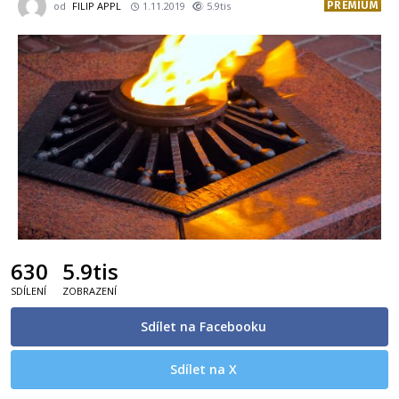
PREMIUM
od
FILIP APPL
1.11.2019
5.9tis
630
5.9tis
SDÍLENÍ
ZOBRAZENÍ
Sdílet na Facebooku
Sdílet na X