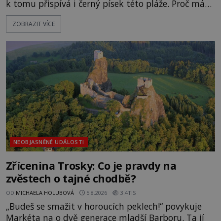
k tomu přispívá i černý písek této pláže. Proč má
pláž takové netypické zbarvení? Nakolik jsou
ZOBRAZIT VÍCE
pravdivé historky, že zde došlo k nevysvětlitelným
zmizením turistů? Ti, kteří se nebojí, nás mohou
následovat. Vstupujeme na pláž Dumas ve městě
Surat. Gu
NEOBJASNĚNÉ UDÁLOSTI
Zřícenina Trosky: Co je pravdy na
zvěstech o tajné chodbě?
OD
MICHAELA HOLUBOVÁ
5.8.2026
3.4TIS
„Budeš se smažit v horoucích peklech!“ povykuje
Markéta na o dvě generace mladší Barboru. Ta jí