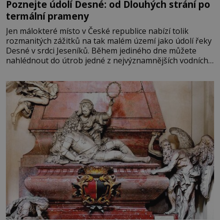
Poznejte údolí Desné: od Dlouhých strání po
termální prameny
Jen málokteré místo v České republice nabízí tolik
rozmanitých zážitků na tak malém území jako údolí řeky
Desné v srdci Jeseníků. Během jediného dne můžete
nahlédnout do útrob jedné z nejvýznamnějších vodních
elektráren v Evropě, vydat se na horské hřebeny, projet
se na koloběžce a den zakončit poznáváním památek ve
Velkých Losinách nebo v termálním