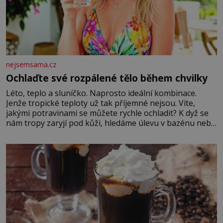
nejsemsama.cz
Ochlaďte své rozpálené tělo během chvilky
Léto, teplo a sluníčko. Naprosto ideální kombinace.
Jenže tropické teploty už tak příjemné nejsou. Víte,
jakými potravinami se můžete rychle ochladit? K dyž se
nám tropy zaryjí pod kůži, hledáme úlevu v bazénu nebo
pomocí klimatizace. Jenže ne vždycky můžeme být v jejich
blízkosti. Nemusíte však zoufat. Pokud budete mít
promyšlený jídelníček, žadné pařáky si na vás