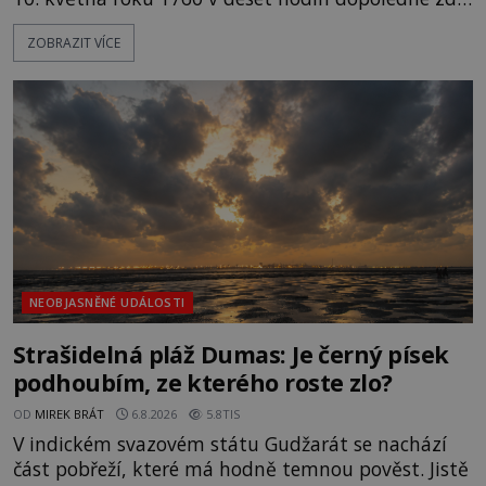
dojde k vůbec prvnímu historicky doloženému
ZOBRAZIT VÍCE
přeletu UFO. Podle záznamů vyzařuje takové
světlo, že vypadá jako „koule hořícího ohně“. Jde
jen o nějaký optický klam, nebo se zde skutečně
právě vznáší mimozemská loď
NEOBJASNĚNÉ UDÁLOSTI
Strašidelná pláž Dumas: Je černý písek
podhoubím, ze kterého roste zlo?
OD
MIREK BRÁT
6.8.2026
5.8TIS
V indickém svazovém státu Gudžarát se nachází
část pobřeží, které má hodně temnou pověst. Jistě