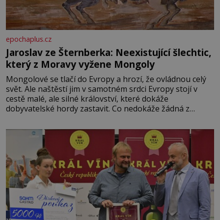
epochaplus.cz
Jaroslav ze Šternberka: Neexistující šlechtic,
který z Moravy vyžene Mongoly
Mongolové se tlačí do Evropy a hrozí, že ovládnou celý
svět. Ale naštěstí jim v samotném srdci Evropy stojí v
cestě malé, ale silné království, které dokáže
dobyvatelské hordy zastavit. Co nedokáže žádná z
asijských říší, co nedokážou Němci – to dokáže český
král. Nebo že by ne? Mongolové od roku 1223 postupují
podél Kaspického a Azovského moře,