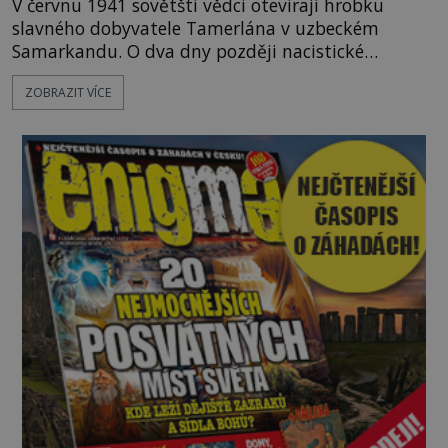
V červnu 1941 sovětští vědci otevírají hrobku
slavného dobyvatele Tamerlána v uzbeckém
Samarkandu. O dva dny později nacistické
Německo zahajuje operaci Barbarossa a napadá
ZOBRAZIT VÍCE
Sovětský svaz. Shoda dat je natolik zarážející, že se
rodí jedna z nejslavnějších „kleteb“ 20. století. Je
na legendě něco pravdy, nebo jde jen o fascinující
souhru okolností? Když antropolog Michail
Gerasimov (1907-1970) a