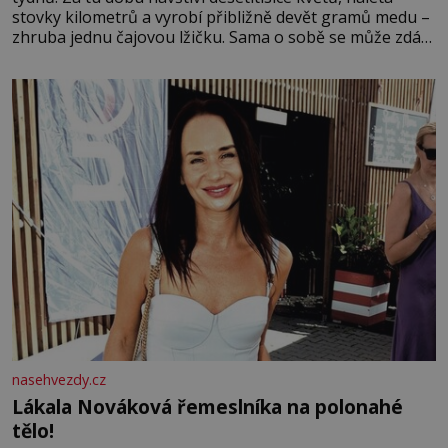
stovky kilometrů a vyrobí přibližně devět gramů medu –
zhruba jednu čajovou lžičku. Sama o sobě se může zdát
bezvýznamná. Teprve když se spojí s dalšími desítkami
tisíc příslušnic svého včelstva, vznikne jeden z
nejdokonalejších organismů
nasehvezdy.cz
Lákala Nováková řemeslníka na polonahé
tělo!