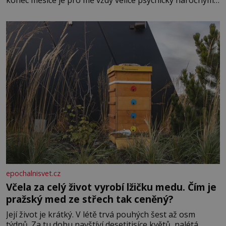
konec měsíce je pro mě vždy velice psychicky náročným
obdobím. Od té chvíle, co máme vnoučata, mi dcera čím
dál častěji volá o pomoc, co se hlídání týče. Dalo by se
epochalnisvet.cz
Včela za celý život vyrobí lžičku medu. Čím je
pražský med ze střech tak ceněný?
Její život je krátký. V létě trvá pouhých šest až osm
týdnů. Za tu dobu navštíví desetitisíce květů, nalétá