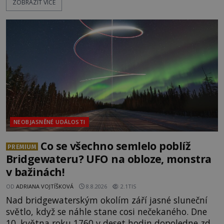
ZOBRAZIT VÍCE
kostry – a s nimi stopy, které se jen obtížně slučují
s nešťastnou náhodou. Zabil mladé trampy
přírodní živel, neznámý útočník, nebo někdo, koho
tehdejší režim nechtěl odhalit? [gallery
ids="171131,171132,1711
NEOBJASNĚNÉ UDÁLOSTI
Co se všechno semlelo poblíž
PREMIUM
Bridgewateru? UFO na obloze, monstra
v bažinách!
OD
ADRIANA VOJTÍŠKOVÁ
8.8.2026
2.1TIS
Nad bridgewaterským okolím září jasné sluneční
světlo, když se náhle stane cosi nečekaného. Dne
10. května roku 1760 v deset hodin dopoledne zde