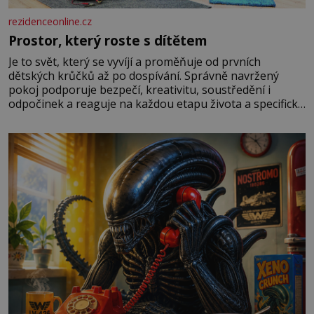
rezidenceonline.cz
Prostor, který roste s dítětem
Je to svět, který se vyvíjí a proměňuje od prvních
dětských krůčků až po dospívání. Správně navržený
pokoj podporuje bezpečí, kreativitu, soustředění i
odpočinek a reaguje na každou etapu života a specifické
potřeby dítěte. Pro nejmenší je klíčová jednoduchost,
měkkost a bezpečí, proto by pokoj miminka měl působit
především klidně a útulně. Předškolní věk je