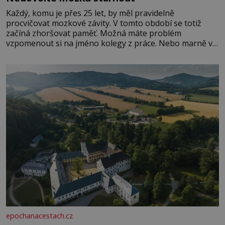
Každý, komu je přes 25 let, by měl pravidelně
procvičovat mozkové závity. V tomto období se totiž
začíná zhoršovat paměť. Možná máte problém
vzpomenout si na jméno kolegy z práce. Nebo marně v
paměti lovíte název knížky, kterou jste nedávno přečetli.
Je to opravdu tak, s věkem jako kdyby se paměť
rozhodla stávkovat. Cvičte
epochanacestach.cz