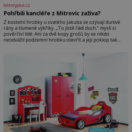
historyplus.cz
Pohřbili kancléře z Mitrovic zaživa?
Z kostelní hrobky u svatého Jakuba se ozývají dunivé
rány a tlumené výkřiky. „To jistě řádí duch,“ myslí si
pověrčiví lidé. Ani za dvě kopy grošů by se nikdo
neodvážil podzemní hrobku otevřít a její poklop tak
raději jen skrápí svěcenou vodou. Za několik dní divné
burácení skutečně ustane. Když o mnoho let později
hrobku