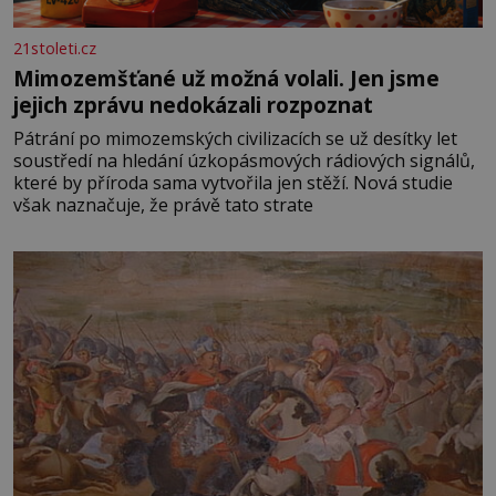
21stoleti.cz
Mimozemšťané už možná volali. Jen jsme
jejich zprávu nedokázali rozpoznat
Pátrání po mimozemských civilizacích se už desítky let
soustředí na hledání úzkopásmových rádiových signálů,
které by příroda sama vytvořila jen stěží. Nová studie
však naznačuje, že právě tato strate