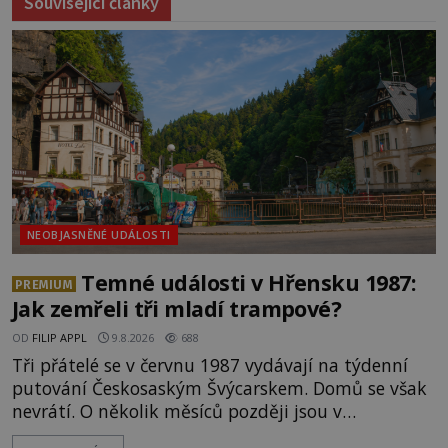
Související články
NEOBJASNĚNÉ UDÁLOSTI
Temné události v Hřensku 1987:
PREMIUM
Jak zemřeli tři mladí trampové?
OD
FILIP APPL
9.8.2026
688
Tři přátelé se v červnu 1987 vydávají na týdenní
putování Českosaským Švýcarskem. Domů se však
nevrátí. O několik měsíců později jsou v
nepřístupných skalách u Hřenska nalezeny jejich