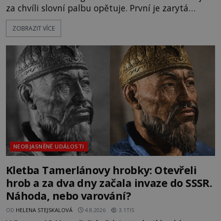
za chvíli slovní palbu opětuje. První je zarytá
katolička, druhá přesvědčená kališnice. A každá z
ZOBRAZIT VÍCE
nich se usídlí na jedné z věží slavného hradu
Trosky. Šlechtic Ota IV. z Bergova (1399–1452) patří
mezi vůdce protihusitského boje. Za manželku má
skutečně jistou
NEOBJASNĚNÉ UDÁLOSTI
Kletba Tamerlánovy hrobky: Otevřeli
hrob a za dva dny začala invaze do SSSR.
Náhoda, nebo varování?
OD
HELENA STEJSKALOVÁ
4.8.2026
3.1TIS