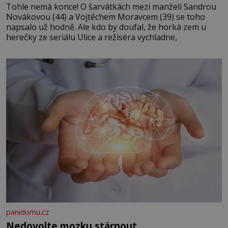
Tohle nemá konce! O šarvátkách mezi manželi Sandrou
Novákovou (44) a Vojtěchem Moravcem (39) se toho
napsalo už hodně. Ale kdo by doufal, že horká zem u
herečky ze seriálu Ulice a režiséra vychladne,
panidomu.cz
Nedovolte mozku stárnout