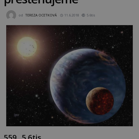
od
TEREZA OCETKOVÁ
11.6.2018
5.6tis
559
5.6tis