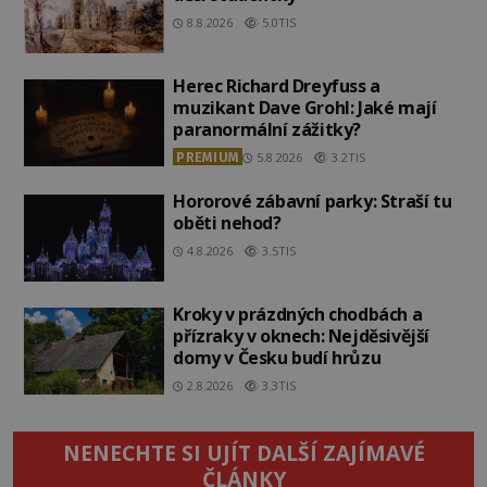
8.8.2026
5.0TIS
Herec Richard Dreyfuss a
muzikant Dave Grohl: Jaké mají
paranormální zážitky?
PREMIUM
5.8.2026
3.2TIS
Hororové zábavní parky: Straší tu
oběti nehod?
4.8.2026
3.5TIS
Kroky v prázdných chodbách a
přízraky v oknech: Nejděsivější
domy v Česku budí hrůzu
2.8.2026
3.3TIS
NENECHTE SI UJÍT DALŠÍ ZAJÍMAVÉ
ČLÁNKY