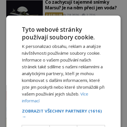
Co zachycují tajemné snímky
Marsu? Je na něm přeci jen voda?
PREMIUM
7.8.2026
2.7TIS
Tyto webové stránky
Podivné události roku 2023: Jsou
používají soubory cookie.
Američané v obležení UFO?
PREMIUM
27.7.2026
3.5TIS
K personalizaci obsahu, reklam a analýze
návštěvnosti používáme soubory cookie.
Informace o vašem používání našich
Nad australským městem
„tančila“ záhadná světla
stránek také sdílíme s našimi reklamními a
analytickými partnery, kteří je mohou
PREMIUM
4.7.2026
3.4TIS
kombinovat s dalšími informacemi, které
jste jim poskytli nebo které shromáždili při
vašem používání jejich služeb.
Více
Záhady historie
informací
Smírčí kříže: Kamenní svědkové
ZOBRAZIT VŠECHNY PARTNERY
(1616)
vražd, pomsty a dávných vin
→
9.8.2026
434