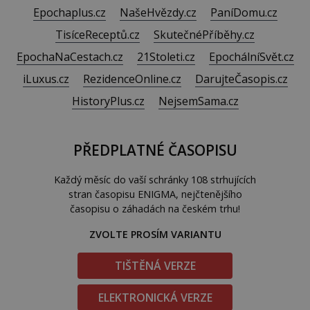
Epochaplus.cz
NašeHvězdy.cz
PaníDomu.cz
TisíceReceptů.cz
SkutečnéPříběhy.cz
EpochaNaCestach.cz
21Stoleti.cz
EpochálníSvět.cz
iLuxus.cz
RezidenceOnline.cz
DarujteČasopis.cz
HistoryPlus.cz
NejsemSama.cz
PŘEDPLATNÉ ČASOPISU
Každý měsíc do vaší schránky 108 strhujících
stran časopisu ENIGMA, nejčtenějšího
časopisu o záhadách na českém trhu!
ZVOLTE PROSÍM VARIANTU
TIŠTĚNÁ VERZE
ELEKTRONICKÁ VERZE