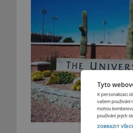
Tyto webové
K personalizaci o
vašem používání na
mohou kombinovat 
používání jejich s
S teorií přicház
ZOBRAZIT VŠE