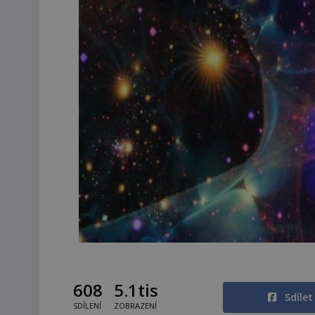
608
5.1tis
Sdíle
SDÍLENÍ
ZOBRAZENÍ