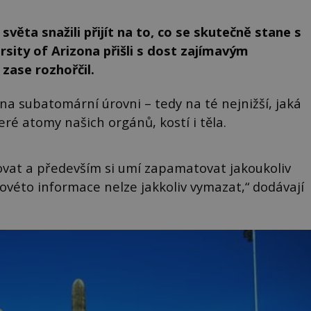
světa snažili přijít na to, co se skutečně stane s
ersity of Arizona přišli s dost zajímavým
 zase rozhořčil.
a subatomární úrovni – tedy na té nejnižší, jaká
eré atomy našich orgánů, kostí i těla.
bovat a především si umí zapamatovat jakoukoliv
ovéto informace nelze jakkoliv vymazat,“ dodávají