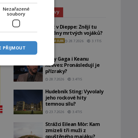
Nezařazené
Paranormální jevy
soubory
Pláž v Dieppe: Znějí tu
ozvěny mrtvých vojáků?
PREMIUM
28.7.2026
3.1TIS
E PŘIJMOUT
Lady Gaga i Keanu
Reeves: Pronásledují je
přízraky?
28.7.2026
3.4TIS
Hudebník Sting: Vyvolaly
jeho rockové hity
temnou sílu?
23.7.2026
3.4TIS
Strážci Eilean Mòr: Kam
zmizeli tři muži z
opuštěného majáku?