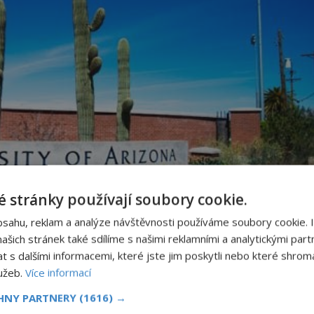
 stránky používají soubory cookie.
bsahu, reklam a analýze návštěvnosti používáme soubory cookie. 
šich stránek také sdílíme s našimi reklamními a analytickými partn
s dalšími informacemi, které jste jim poskytli nebo které shromá
lužeb.
Více informací
ejí vědci z arizonské univerzity.
CHNY PARTNERY
(1616) →