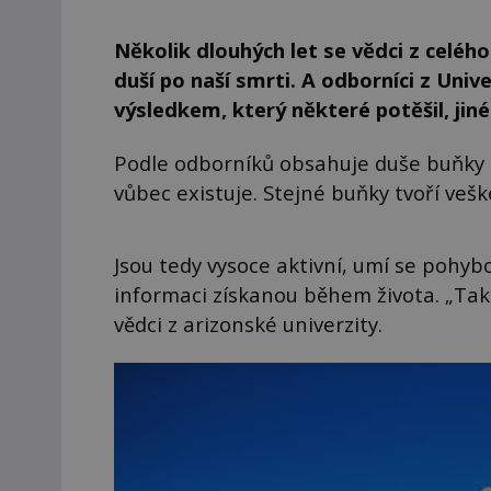
Několik dlouhých let se vědci z celého 
duší po naší smrti. A odborníci z Univ
výsledkem, který některé potěšil, jiné
Podle odborníků obsahuje duše buňky n
vůbec existuje. Stejné buňky tvoří vešk
Jsou tedy vysoce aktivní, umí se pohy
informaci získanou během života. „Tak
vědci z arizonské univerzity.