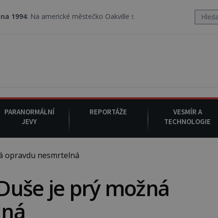
americké městečko Oakville se z nebe snáší podivná rosolovitá lá
PARANORMÁLNÍ
REPORTÁŽE
VESMÍR A
JEVY
TECHNOLOGIE
ná opravdu nesmrtelná
. Duše je prý možná
lná