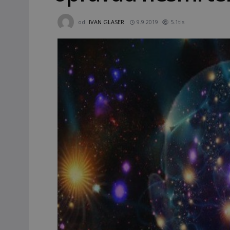
od
IVAN GLASER
9.9.2019
5.1tis