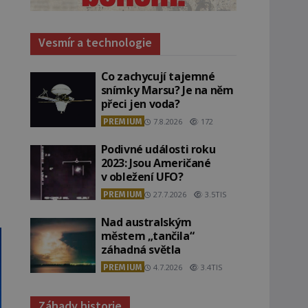
Vesmír a technologie
Co zachycují tajemné
snímky Marsu? Je na něm
přeci jen voda?
PREMIUM
7.8.2026
172
Podivné události roku
2023: Jsou Američané
v obležení UFO?
PREMIUM
27.7.2026
3.5TIS
Nad australským
městem „tančila“
záhadná světla
PREMIUM
4.7.2026
3.4TIS
Záhady historie