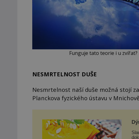
Funguje tato teorie i u zvířat?
NESMRTELNOST DUŠE
Nesmrtelnost naší duše možná stojí z
Planckova fyzického ústavu v Mnichově
Dý
Sla
dokon