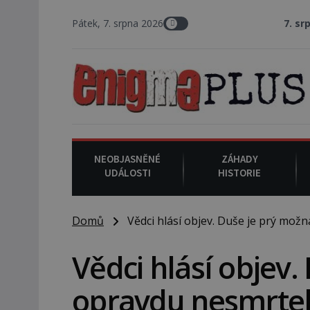
Pátek, 7. srpna 2026
7. srpna 1994
: Na 
NEOBJASNĚNÉ
ZÁHADY
UDÁLOSTI
HISTORIE
Domů
Vědci hlásí objev. Duše je prý mož
Vědci hlásí objev
opravdu nesmrte