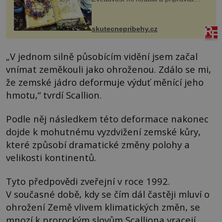
jsem si z nich lektvar… Zimní pobyt
na chalupě se pro mě vlastní vinou
změnil v děsivý zážitek, na kt...
skutecnepribehy.cz
„V jednom silně působícím vidění jsem začal
vnímat zeměkouli jako ohroženou. Zdálo se mi,
že zemské jádro deformuje výduť měnící jeho
hmotu,“ tvrdí Scallion.
Podle něj následkem této deformace nakonec
dojde k mohutnému vyzdvižení zemské kůry,
které způsobí dramatické změny polohy a
velikosti kontinentů.
Tyto předpovědi zveřejní v roce 1992.
V současné době, kdy se čím dál častěji mluví o
ohrožení Země vlivem klimatických změn, se
mnozí k prorockým slovům Scalliona vracejí.