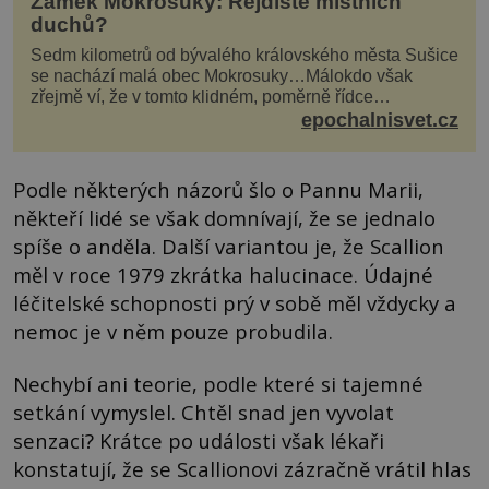
Zámek Mokrosuky: Rejdiště místních
duchů?
Sedm kilometrů od bývalého královského města Sušice
se nachází malá obec Mokrosuky…Málokdo však
zřejmě ví, že v tomto klidném, poměrně řídce
navštěvovaném koutu vesnické Šumavy se nachází
epochalnisvet.cz
několi...
Podle některých názorů šlo o Pannu Marii,
někteří lidé se však domnívají, že se jednalo
spíše o anděla. Další variantou je, že Scallion
měl v roce 1979 zkrátka halucinace. Údajné
léčitelské schopnosti prý v sobě měl vždycky a
nemoc je v něm pouze probudila.
Nechybí ani teorie, podle které si tajemné
setkání vymyslel. Chtěl snad jen vyvolat
senzaci? Krátce po události však lékaři
konstatují, že se Scallionovi zázračně vrátil hlas