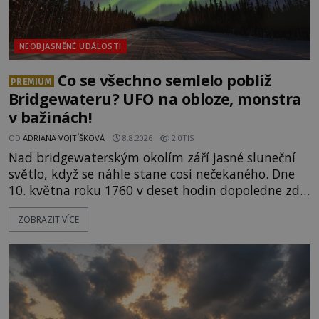
NEOBJASNĚNÉ UDÁLOSTI
Co se všechno semlelo poblíž
PREMIUM
Bridgewateru? UFO na obloze, monstra
v bažinách!
OD
ADRIANA VOJTÍŠKOVÁ
8.8.2026
2.0TIS
Nad bridgewaterským okolím září jasné sluneční
světlo, když se náhle stane cosi nečekaného. Dne
10. května roku 1760 v deset hodin dopoledne zde
dojde k vůbec prvnímu historicky doloženému
ZOBRAZIT VÍCE
přeletu UFO. Podle záznamů vyzařuje takové
světlo, že vypadá jako „koule hořícího ohně“. Jde
jen o nějaký optický klam, nebo se zde skutečně
právě vznáší mimozemská loď