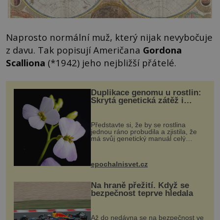
Naprosto normální muž, který nijak nevybočuje
z davu. Tak popisují Američana
Gordona
Scalliona
(*1942) jeho nejbližší přátelé.
Duplikace genomu u rostlin:
Skrytá genetická zátěž i
evoluční výhoda
Představte si, že by se rostlina
jednou ráno probudila a zjistila, že
má svůj genetický manuál celý
dvakrát. Přesně to se občas v
přírodě stane – a podle nového
výzkumu to může být pro druhy
epochalnisvet.cz
vstupenka...
Na hraně přežití. Když se
bezpečnost teprve hledala
Až do nedávna se na bezpečnost ve