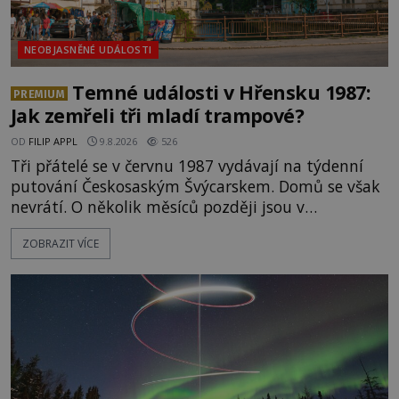
NEOBJASNĚNÉ UDÁLOSTI
Temné události v Hřensku 1987:
PREMIUM
Jak zemřeli tři mladí trampové?
OD
FILIP APPL
9.8.2026
526
Tři přátelé se v červnu 1987 vydávají na týdenní
putování Českosaským Švýcarskem. Domů se však
nevrátí. O několik měsíců později jsou v
nepřístupných skalách u Hřenska nalezeny jejich
ZOBRAZIT VÍCE
kostry – a s nimi stopy, které se jen obtížně slučují
s nešťastnou náhodou. Zabil mladé trampy
přírodní živel, neznámý útočník, nebo někdo, koho
tehdejší režim nechtěl odhalit? [gallery
ids="171131,171132,1711