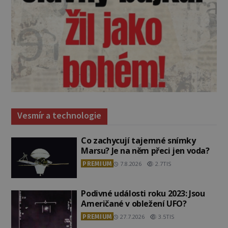
Vesmír a technologie
Co zachycují tajemné snímky
Marsu? Je na něm přeci jen voda?
PREMIUM
7.8.2026
2.7TIS
Podivné události roku 2023: Jsou
Američané v obležení UFO?
PREMIUM
27.7.2026
3.5TIS