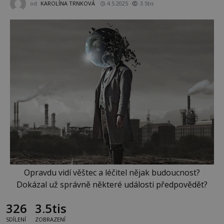
od
KAROLÍNA TRNKOVÁ
4.5.2025
3.5tis
Opravdu vidí věštec a léčitel nějak budoucnost?
Dokázal už správně některé události předpovědět?
326
3.5tis
SDÍLENÍ
ZOBRAZENÍ