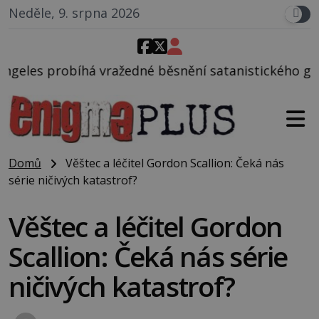
Neděle, 9. srpna 2026
žedné běsnění satanistického gangu vedeného Charl
Domů
Věštec a léčitel Gordon Scallion: Čeká nás
série ničivých katastrof?
Věštec a léčitel Gordon
Scallion: Čeká nás série
ničivých katastrof?