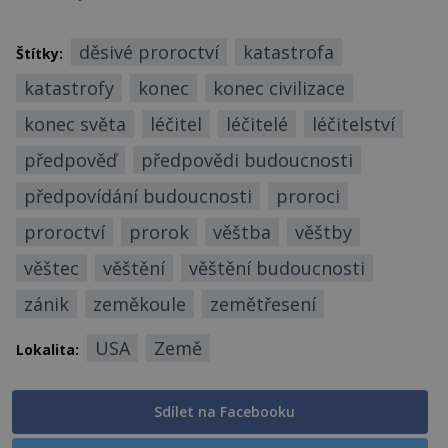
děsivé proroctví
katastrofa
Štítky:
katastrofy
konec
konec civilizace
konec světa
léčitel
léčitelé
léčitelství
předpověď
předpovědi budoucnosti
předpovídání budoucnosti
proroci
proroctví
prorok
věštba
věštby
věštec
věštění
věštění budoucnosti
zánik
zeměkoule
zemětřesení
USA
Země
Lokalita:
Sdílet na Facebooku