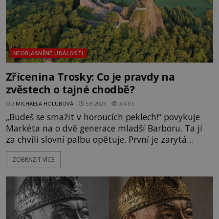
NEOBJASNĚNÉ UDÁLOSTI
Zřícenina Trosky: Co je pravdy na
zvěstech o tajné chodbě?
OD
MICHAELA HOLUBOVÁ
5.8.2026
3.4TIS
„Budeš se smažit v horoucích peklech!“ povykuje
Markéta na o dvě generace mladší Barboru. Ta jí
za chvíli slovní palbu opětuje. První je zarytá
katolička, druhá přesvědčená kališnice. A každá z
ZOBRAZIT VÍCE
nich se usídlí na jedné z věží slavného hradu
Trosky. Šlechtic Ota IV. z Bergova (1399–1452) patří
mezi vůdce protihusitského boje. Za manželku má
skutečně jistou