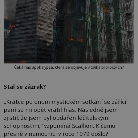
Čeká nás apokalypsa, která se objevuje v tolika proroctvích?
Stal se zázrak?
„Krátce po onom mystickém setkání se zářící
paní se mi opět vrátil hlas. Následně jsem
zjistil, že jsem byl obdařen léčitelskými
schopnostmi,“ vzpomíná Scallion. K čemu
přesně v nemocnici v roce 1979 došlo?