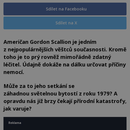
Sdílet na Facebooku
Sdílet na X
Američan Gordon Scallion je jedním
z nejpopulárnějších věštců současnosti. Kromě
toho je to prý rovněž mimořádně zdatný
léčitel. Údajně dokáže na dálku určovat příčiny
nemocí.
Může za to jeho setkání se
záhadnou světelnou bytostí z roku 1979? A
opravdu nás již brzy čekají přírodní katastrofy,
jak varuje?
Reklama