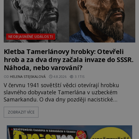
NEOBJASNĚNÉ UDÁLOSTI
Kletba Tamerlánovy hrobky: Otevřeli
hrob a za dva dny začala invaze do SSSR.
Náhoda, nebo varování?
OD
HELENA STEJSKALOVÁ
4.8.2026
3.1TIS
V červnu 1941 sovětští vědci otevírají hrobku
slavného dobyvatele Tamerlána v uzbeckém
Samarkandu. O dva dny později nacistické
Německo zahajuje operaci Barbarossa a napadá
ZOBRAZIT VÍCE
Sovětský svaz. Shoda dat je natolik zarážející, že se
rodí jedna z nejslavnějších „kleteb“ 20. století. Je
na legendě něco pravdy, nebo jde jen o fascinující
souhru okolností? Když antropolog Michail