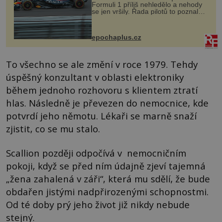
Formuli 1 příliš nehledělo a nehody
se jen vršily. Řada pilotů to poznala
na vlastní kůži, často s trvalými
následky nebo bohužel i ztrátou
života. Dnes nepochopiteln...
epochaplus.cz
To všechno se ale změní v roce 1979. Tehdy
úspěšný konzultant v oblasti elektroniky
během jednoho rozhovoru s klientem ztratí
hlas. Následně je převezen do nemocnice, kde
potvrdí jeho němotu. Lékaři se marně snaží
zjistit, co se mu stalo.
Scallion později odpočívá v nemocničním
pokoji, když se před ním údajně zjeví tajemná
„žena zahalená v záři“, která mu sdělí, že bude
obdařen jistými nadpřirozenými schopnostmi.
Od té doby prý jeho život již nikdy nebude
stejný.