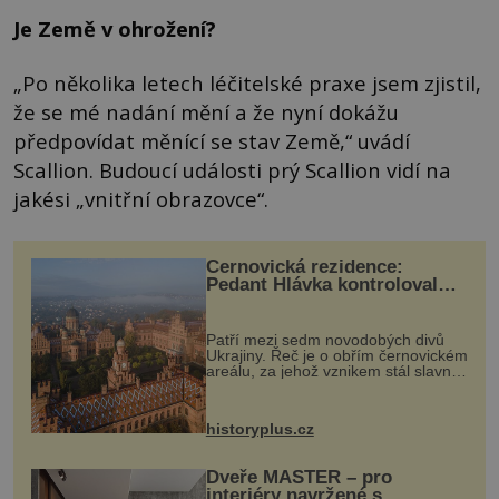
Je Země v ohrožení?
„Po několika letech léčitelské praxe jsem zjistil,
že se mé nadání mění a že nyní dokážu
předpovídat měnící se stav Země,“ uvádí
Scallion. Budoucí události prý Scallion vidí na
jakési „vnitřní obrazovce“.
Černovická rezidence:
Pedant Hlávka kontroloval
každou cihlu
Patří mezi sedm novodobých divů
Ukrajiny. Řeč je o obřím černovickém
areálu, za jehož vznikem stál slavný
český architekt Josef Hlávka. Ten si
na něm dal mimořádně záležet. Jeho
stavební plány by při ...
historyplus.cz
Dveře MASTER – pro
interiéry navržené s