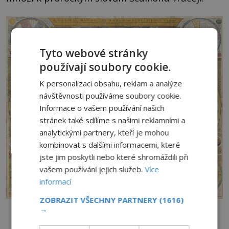
Tyto webové stránky
používají soubory cookie.
K personalizaci obsahu, reklam a analýze
návštěvnosti používáme soubory cookie.
Informace o vašem používání našich
stránek také sdílíme s našimi reklamními a
analytickými partnery, kteří je mohou
kombinovat s dalšími informacemi, které
jste jim poskytli nebo které shromáždili při
vašem používání jejich služeb.
Více
informací
ZOBRAZIT VŠECHNY PARTNERY
(1616)
Změní se již brzy to, jak vypadá náš svět? A nebo jde jen o zbytečné
→
strašení?