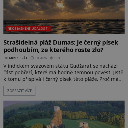
NEOBJASNĚNÉ UDÁLOSTI
Strašidelná pláž Dumas: Je černý písek
podhoubím, ze kterého roste zlo?
OD
MIREK BRÁT
6.8.2026
5.7TIS
V indickém svazovém státu Gudžarát se nachází
část pobřeží, které má hodně temnou pověst. Jistě
k tomu přispívá i černý písek této pláže. Proč má
pláž takové netypické zbarvení? Nakolik jsou
ZOBRAZIT VÍCE
pravdivé historky, že zde došlo k nevysvětlitelným
zmizením turistů? Ti, kteří se nebojí, nás mohou
následovat. Vstupujeme na pláž Dumas ve městě
Surat. Gu