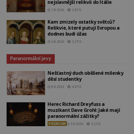
nejslavnější relikvii do Itálie
7.8.2026
2.8TIS
Kam zmizely ostatky světců?
Relikvie, které putují Evropou a
dodnes budí úžas
6.8.2026
3.2TIS
Paranormální jevy
Nešťastný duch oběšené milenky
děsí studentky
8.8.2026
4.9TIS
Herec Richard Dreyfuss a
muzikant Dave Grohl: Jaké mají
paranormální zážitky?
PREMIUM
5.8.2026
3.2TIS