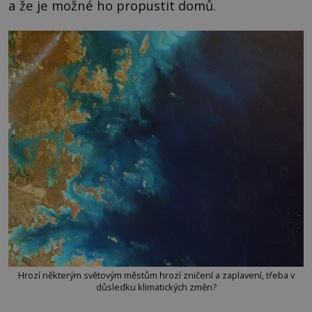
a že je možné ho propustit domů.
Hrozí některým světovým městům hrozí zničení a zaplavení, třeba v
důsledku klimatických změn?