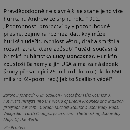
Pravděpodobně nejslavnější se stane jeho vize
hurikánu Andrew ze srpna roku 1992.
„Podrobnosti proroctví byly pozoruhodně
přesné, zejména rozmezí dat, kdy může
hurikán udeřit, rychlost větru, dráha smršti a
rozsah ztrát, které způsobí,“ uvádí současná
britská publicistka
Lucy Doncaster
.
Hurikán
zpustoší Bahamy a jih USA a má za následek
škody přesahující 26 miliard dolarů (okolo 650
miliard Kč–pozn. red.) Jak to Scallion věděl?
Zdroje informací:
G.M. Scallion - Notes from the Cosmos: A
Futurist's Insights Into the World of Dream Prophecy and Intuition,
geographicus.com - Gordon-Michael Scallion's Doomsday Maps,
Wikipedia - Earth Changes, forbes.com - The Shocking Doomsday
Maps Of The World
Vše Pixabay