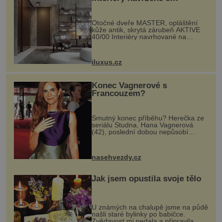
rozumem i vášní!
Otočné dveře MASTER, opláštění
kůže antik, skrytá zárubeň AKTIVE
40/00 Interiéry navrhované na
zakázku často vyžadují atypické
rozměry nejen nábytku, ale i
otvorových prvků. Technické zázemí
iluxus.cz
dnes umož...
Konec Vagnerové s
Francouzem?
Smutný konec příběhu? Herečka ze
seriálu Studna, Hana Vagnerová
(42), poslední dobou nepůsobí
nejšťastněji. Ačkoli časy její anorexie
jsou už dávno pryč a opět se pyšnila
ženskými křivkami, najednou s...
nasehvezdy.cz
Jak jsem opustila svoje tělo
U známých na chalupě jsme na půdě
našli staré bylinky po babičce.
Zvědavost mi nedala a připravila