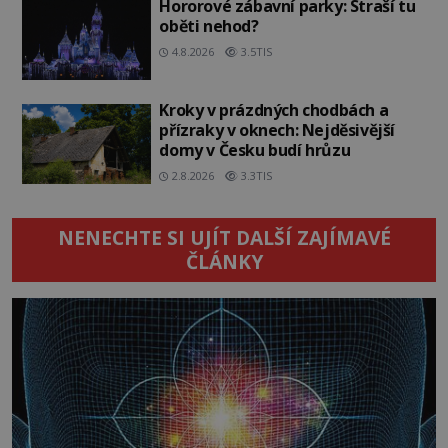
Hororové zábavní parky: Straší tu
oběti nehod?
4.8.2026
3.5TIS
Kroky v prázdných chodbách a
přízraky v oknech: Nejděsivější
domy v Česku budí hrůzu
2.8.2026
3.3TIS
NENECHTE SI UJÍT DALŠÍ ZAJÍMAVÉ
ČLÁNKY