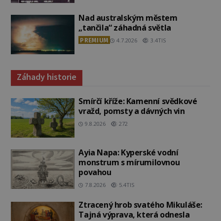
Nad australským městem
„tančila“ záhadná světla
PREMIUM
4.7.2026
3.4TIS
Záhady historie
Smírčí kříže: Kamenní svědkové
vražd, pomsty a dávných vin
9.8.2026
272
Ayia Napa: Kyperské vodní
monstrum s mírumilovnou
povahou
7.8.2026
5.4TIS
Ztracený hrob svatého Mikuláše:
Tajná výprava, která odnesla