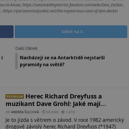
ou-to-know, https://unsolvedmysteries.fandom.com/wiki/Don_Decker,
r, https://paranormaljunkie.net/the-mysterious-case-of-don-decker
Sdílet na X
Další článek
 i
Nacházejí se na Antarktidě nejstarší
pyramidy na světě?
Herec Richard Dreyfuss a
PREMIUM
muzikant Dave Grohl: Jaké mají
paranormální zážitky?
OD
ANDREA ŠULCOVÁ
5.8.2026
1.6TIS
Je to jízda s větrem o závod. V roce 1982 americký
drogově závislý herec Richard Dreyfuss (*1947)