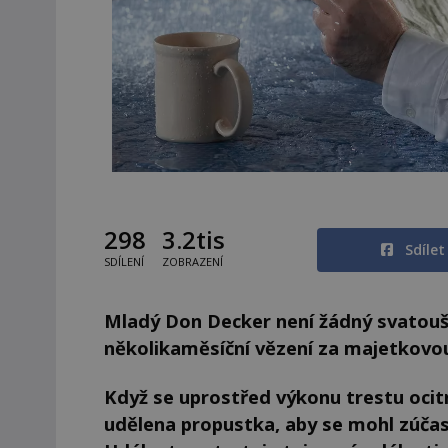
298
3.2tis
Sdíle
SDÍLENÍ
ZOBRAZENÍ
Mladý Don Decker není žádný svatouše
několikaměsíční vězení za majetkovou
Když se uprostřed výkonu trestu ocitn
udělena propustka, aby se mohl zúča