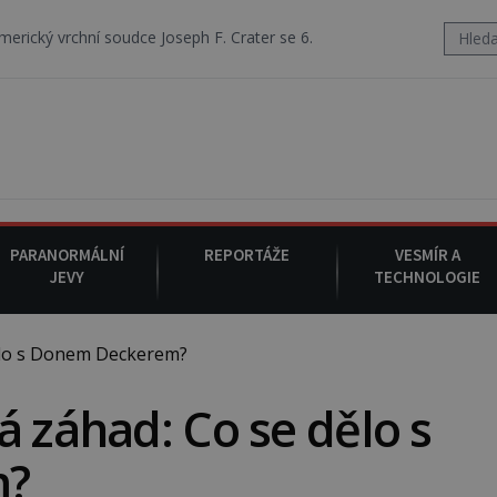
oudce Joseph F. Crater se 6. srpna 1930 navečeří ve své oblíbené resta
PARANORMÁLNÍ
REPORTÁŽE
VESMÍR A
JEVY
TECHNOLOGIE
ělo s Donem Deckerem?
á záhad: Co se dělo s
m?