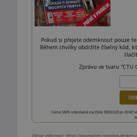
Pokud si přejete odemknout pouze ten
Během chvilky obdržíte číselný kód, k
tlačí
Zprávu ve tvaru "CTU 
OD
Cena SMS odeslané na číslo 9033320 je 20 Kč vč. 
w
Zdroje informací:
https://anomalien.com/don-deckers-d