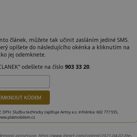
to článek, můžete tak učinit zasláním jediné SMS.
terý opíšete do následujícího okénka a kliknutím na
tko jej odemknete.
CLANEK" odešlete na číslo
903 33 20
.
EMKNOUT KÓDEM
DPH. Službu technicky zajišťuje Airtoy a.s. Infolinka: 602 777 555,
ww.platmobilem.cz
emonic-possession, https://www.iheart.com/content/2021-04-02-the-