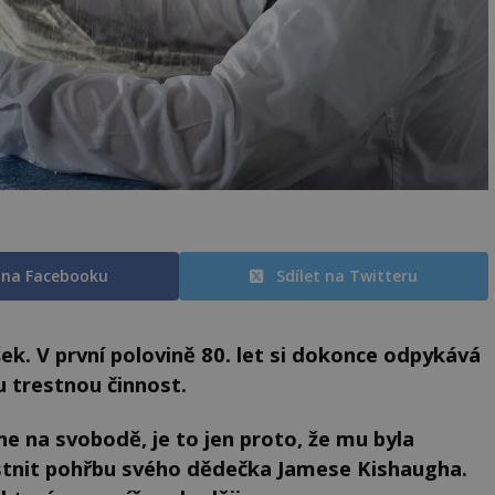
t na Facebooku
Sdílet na Twitteru
k. V první polovině 80. let si dokonce odpykává
 trestnou činnost.
e na svobodě, je to jen proto, že mu byla
stnit pohřbu svého dědečka Jamese Kishaugha.