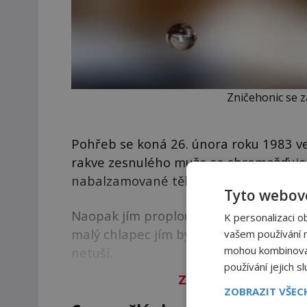
Zničehonic se 
Pohřeb se koná 26. února roku 1983 v
rakve zesnulého muže se shromažďuje t
nabalzamované tělo nedívá s láskou n
Tyto webové
Naopak jím proplouvá silná nenávist a j
K personalizaci o
malý chlapec jím byl totiž už od sedmi
vašem používání na
mohou kombinovat 
netuší.
používání jejich s
Zbývá vám 94
%
člán
ZOBRAZIT VŠE