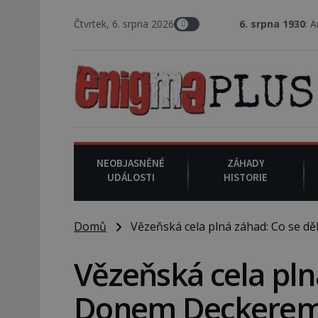
Čtvrtek, 6. srpna 2026
6. srpna 1930
: Americký vrchní s
NEOBJASNĚNÉ
ZÁHADY
UDÁLOSTI
HISTORIE
Domů
Vězeňská cela plná záhad: Co se d
Vězeňská cela pln
Donem Deckere