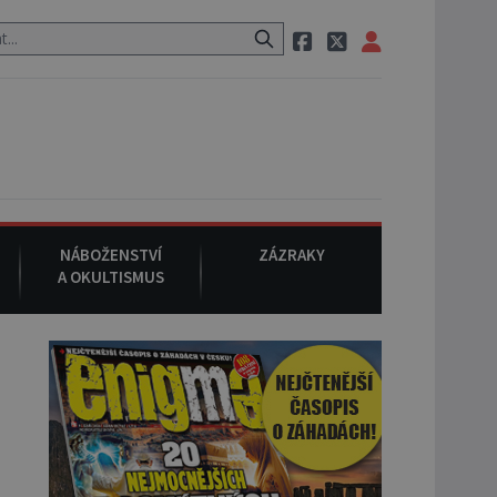
uraci, pak si na ulici zavolá taxi, nasedne do něj a už ho nikdy nikd
NÁBOŽENSTVÍ
ZÁZRAKY
A OKULTISMUS