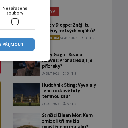
Nezařazené
Paranormální jevy
soubory
Pláž v Dieppe: Znějí tu
ozvěny mrtvých vojáků?
PREMIUM
28.7.2026
3.1TIS
E PŘIJMOUT
Lady Gaga i Keanu
Reeves: Pronásledují je
přízraky?
28.7.2026
3.4TIS
Hudebník Sting: Vyvolaly
jeho rockové hity
temnou sílu?
23.7.2026
3.4TIS
Strážci Eilean Mòr: Kam
zmizeli tři muži z
opuštěného majáku?