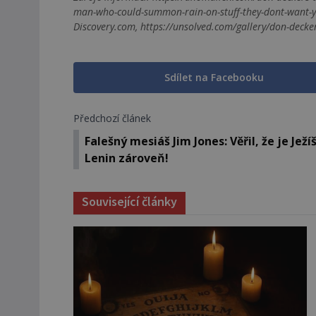
man-who-could-summon-rain-on-stuff-they-dont-want-y
Discovery.com, https://unsolved.com/gallery/don-decke
Sdílet na Facebooku
Předchozí článek
Falešný mesiáš Jim Jones: Věřil, že je Ježíš
Lenin zároveň!
Související články