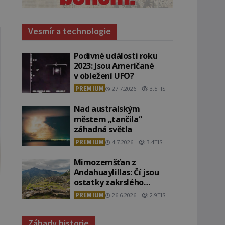
Vesmír a technologie
Podivné události roku
2023: Jsou Američané
v obležení UFO?
PREMIUM
27.7.2026
3.5TIS
Nad australským
městem „tančila“
záhadná světla
PREMIUM
4.7.2026
3.4TIS
Mimozemšťan z
Andahuaylillas: Čí jsou
ostatky zakrslého
stvoření s ohromnou
PREMIUM
26.6.2026
2.9TIS
lebkou?
Záhady historie