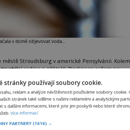
začala v domě objevovat voda…
e městě Stroudsburg v americké Pensylvánii. Kolem
ruchlící rodina a přátelé. Decker se ovšem na
ebo smutkem jako ostatní.
 stránky používají soubory cookie.
e šťastný, že je jeho dědeček už navždy pryč. Jako
bsahu, reklam a analýze návštěvnosti používáme soubory cookie. 
 let zneužíván. To ovšem nikdo z pozůstalých
šich stránek také sdílíme s našimi reklamními a analytickými partn
s dalšími informacemi, které jste jim poskytli nebo které shromá
lužeb.
Více informací
ku k dočtení. Nenechte si to ujít!
CHNY PARTNERY
(1616) →