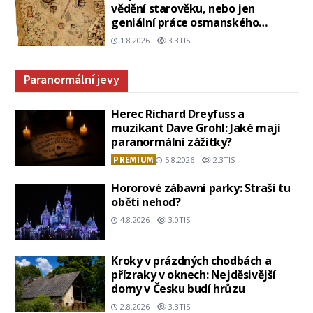
vědění starověku, nebo jen
geniální práce osmanského
admirála?
1.8.2026
3.3TIS
Paranormální jevy
Herec Richard Dreyfuss a
muzikant Dave Grohl: Jaké mají
paranormální zážitky?
PREMIUM
5.8.2026
2.3TIS
Hororové zábavní parky: Straší tu
oběti nehod?
4.8.2026
3.0TIS
Kroky v prázdných chodbách a
přízraky v oknech: Nejděsivější
domy v Česku budí hrůzu
2.8.2026
3.3TIS