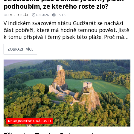
podhoubím, ze kterého roste zlo?
OD
MIREK BRÁT
6.8.2026
3.9TIS
V indickém svazovém státu Gudžarát se nachází
část pobřeží, které má hodně temnou pověst. Jistě
k tomu přispívá i černý písek této pláže. Proč má
pláž takové netypické zbarvení? Nakolik jsou
ZOBRAZIT VÍCE
pravdivé historky, že zde došlo k nevysvětlitelným
zmizením turistů? Ti, kteří se nebojí, nás mohou
následovat. Vstupujeme na pláž Dumas ve městě
Surat. Gu
NEOBJASNĚNÉ UDÁLOSTI