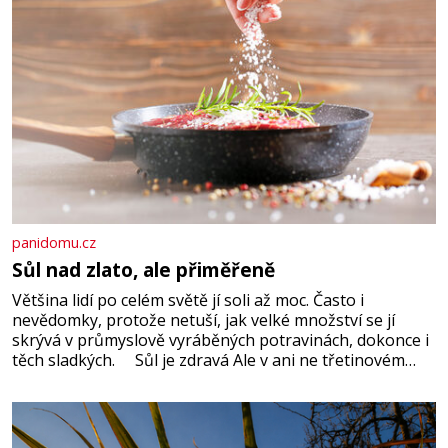
panidomu.cz
Sůl nad zlato, ale přiměřeně
Většina lidí po celém světě jí soli až moc. Často i
nevědomky, protože netuší, jak velké množství se jí
skrývá v průmyslově vyráběných potravinách, dokonce i
těch sladkých. Sůl je zdravá Ale v ani ne třetinovém
množství, než je pro většinu populace běžné. Její
základní složky– sodík a chlór – jsou zásadní pro
správné hospodaření