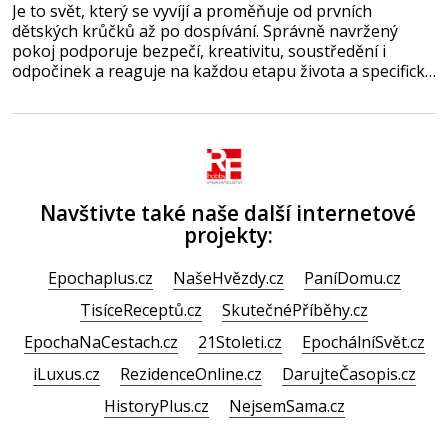
Je to svět, který se vyvíjí a proměňuje od prvních
dětských krůčků až po dospívání. Správně navržený
pokoj podporuje bezpečí, kreativitu, soustředění i
odpočinek a reaguje na každou etapu života a specifické
potřeby dítěte. Pro nejmenší je klíčová jednoduchost,
měkkost a bezpečí, proto by pokoj miminka měl působit
především klidně a útulně. Předškolní věk je
Navštivte také naše další internetové
projekty:
Epochaplus.cz
NašeHvězdy.cz
PaníDomu.cz
TisíceReceptů.cz
SkutečnéPříběhy.cz
EpochaNaCestach.cz
21Stoleti.cz
EpochálníSvět.cz
iLuxus.cz
RezidenceOnline.cz
DarujteČasopis.cz
HistoryPlus.cz
NejsemSama.cz