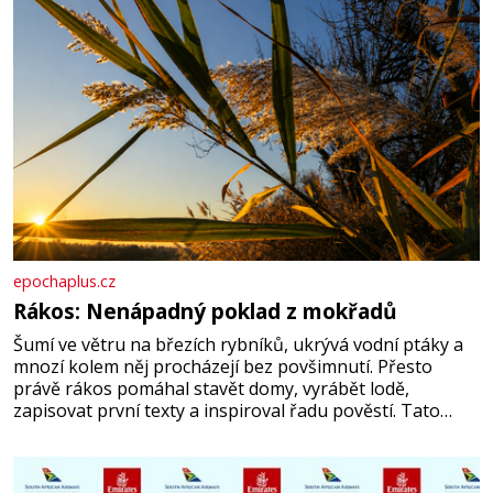
epochaplus.cz
Rákos: Nenápadný poklad z mokřadů
Šumí ve větru na březích rybníků, ukrývá vodní ptáky a
mnozí kolem něj procházejí bez povšimnutí. Přesto
právě rákos pomáhal stavět domy, vyrábět lodě,
zapisovat první texty a inspiroval řadu pověstí. Tato
skromná, ale užitečná rostlina provází člověka už tisíce
let. Většina lidí vnímá rákos jen jako obyčejnou kulisu
letního koupání. Stačí se však podívat