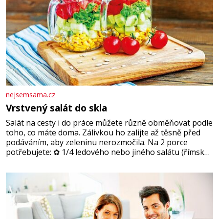
nejsemsama.cz
Vrstvený salát do skla
Salát na cesty i do práce můžete různě obměňovat podle
toho, co máte doma. Zálivkou ho zalijte až těsně před
podáváním, aby zeleninu nerozmočila. Na 2 porce
potřebujete: ✿ 1/4 ledového nebo jiného salátu (římský
salát, polníček…) ✿ 1 malá konzerva kukuřice ✿ ½
okurky ✿ 2 rajčata Zálivka: ✿ 4 lžíce olivového oleje ✿ 1
lžíci citronové šťávy ✿ ½ stroužku