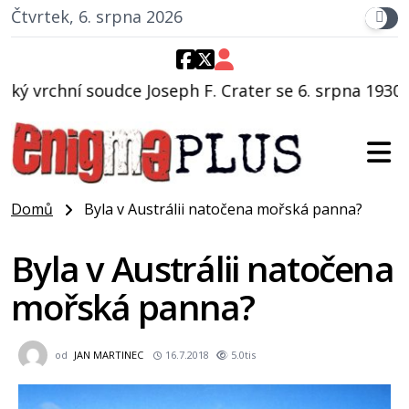
Čtvrtek, 6. srpna 2026
h F. Crater se 6. srpna 1930 navečeří ve své oblíbené
Domů
Byla v Austrálii natočena mořská panna?
Byla v Austrálii natočena
mořská panna?
od
JAN MARTINEC
16.7.2018
5.0tis