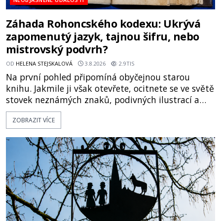
Záhada Rohoncského kodexu: Ukrývá
zapomenutý jazyk, tajnou šifru, nebo
mistrovský podvrh?
OD
HELENA STEJSKALOVÁ
3.8.2026
2.9TIS
Na první pohled připomíná obyčejnou starou
knihu. Jakmile ji však otevřete, ocitnete se ve světě
stovek neznámých znaků, podivných ilustrací a
textu, který už téměř dvě století vzdoruje všem
ZOBRAZIT VÍCE
pokusům o rozluštění. Rohoncský kodex patří mezi
největší záhady evropských dějin a dodnes nikdo s
jistotou neví, kdo jej napsal, kdy vznikl ani co
vlastně vypráví. Rohoncský kodex se poprvé
objevuje v roce