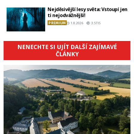
Nejděsivější lesy světa: Vstoupí jen
ti nejodvážnější!
PREMIUM
1.8.2026
3.5TIS
NENECHTE SI UJÍT DALŠÍ ZAJÍMAVÉ
ČLÁNKY