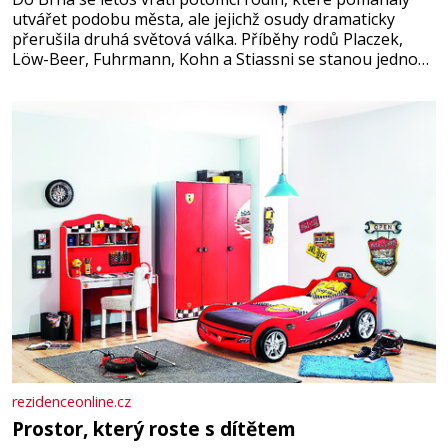
utvářet podobu města, ale jejichž osudy dramaticky
přerušila druhá světová válka. Příběhy rodů Placzek,
Löw-Beer, Fuhrmann, Kohn a Stiassni se stanou jednou
z hlavních dramaturgických linií festivalu židovské
kultury ŠTETL FEST 2026. Některé návraty nejsou
jednoduché. Místa, která si člověk pamatuje z rodinných
vyprávění, už dávno
rezidenceonline.cz
Prostor, který roste s dítětem