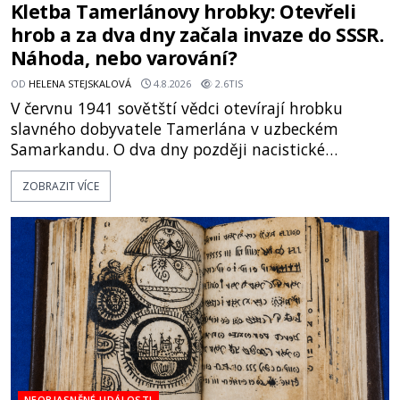
Kletba Tamerlánovy hrobky: Otevřeli
hrob a za dva dny začala invaze do SSSR.
Náhoda, nebo varování?
OD
HELENA STEJSKALOVÁ
4.8.2026
2.6TIS
V červnu 1941 sovětští vědci otevírají hrobku
slavného dobyvatele Tamerlána v uzbeckém
Samarkandu. O dva dny později nacistické
Německo zahajuje operaci Barbarossa a napadá
ZOBRAZIT VÍCE
Sovětský svaz. Shoda dat je natolik zarážející, že se
rodí jedna z nejslavnějších „kleteb“ 20. století. Je
na legendě něco pravdy, nebo jde jen o fascinující
souhru okolností? Když antropolog Michail
Gerasimov (1907-1970) a
NEOBJASNĚNÉ UDÁLOSTI