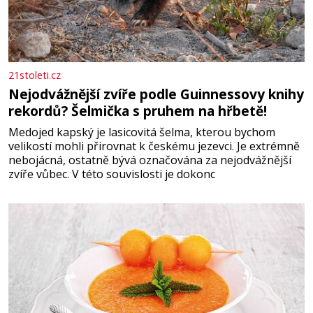
21stoleti.cz
Nejodvážnější zvíře podle Guinnessovy knihy
rekordů? Šelmička s pruhem na hřbetě!
Medojed kapský je lasicovitá šelma, kterou bychom
velikostí mohli přirovnat k českému jezevci. Je extrémně
nebojácná, ostatně bývá označována za nejodvážnější
zvíře vůbec. V této souvislosti je dokonc