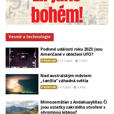
Vesmír a technologie
Podivné události roku 2023: Jsou
Američané v obležení UFO?
PREMIUM
27.7.2026
3.5TIS
Nad australským městem
„tančila“ záhadná světla
PREMIUM
4.7.2026
3.4TIS
Mimozemšťan z Andahuaylillas: Čí
jsou ostatky zakrslého stvoření s
ohromnou lebkou?