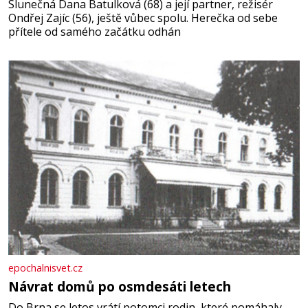
Slunečná Dana Batulková (68) a její partner, režisér
Ondřej Zajíc (56), ještě vůbec spolu. Herečka od sebe
přítele od samého začátku odhán
epochalnisvet.cz
Návrat domů po osmdesáti letech
Do Brna se letos vrátí potomci rodin, které pomáhaly