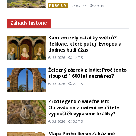
PREMIUM
26.6.2026
2.9TIS
Záhady historie
Kam zmizely ostatky světců?
Relikvie, které putují Evropou a
dodnes budí úžas
6.8.2026
1.4TIS
Železný zázrak z Indie: Proč tento
sloup už 1 600 let nezná rez?
5.8.2026
2.1TIS
Zrod legend o válečné lsti:
Opravdu na zmatení nepřítele
vypouštěli vypasené králíky?
3.8.2026
3.3TIS
Mapa Piriho Reise: Zakázané