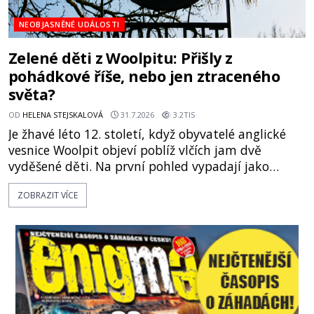
NEOBJASNĚNÉ UDÁLOSTI
Zelené děti z Woolpitu: Přišly z
pohádkové říše, nebo jen ztraceného
světa?
OD
HELENA STEJSKALOVÁ
31.7.2026
3.2TIS
Je žhavé léto 12. století, když obyvatelé anglické
vesnice Woolpit objeví poblíž vlčích jam dvě
vyděšené děti. Na první pohled vypadají jako
každé jiné, až na jednu děsivou výjimku. Jejich
ZOBRAZIT VÍCE
kůže má nazelenalý odstín, mluví
nesrozumitelnou řečí a odmítají jakékoli jídlo
kromě syrových bobů. Příběh se rychle stává
jednou z největších záhad středověké Anglie a ani
po téměř devíti stech letech není