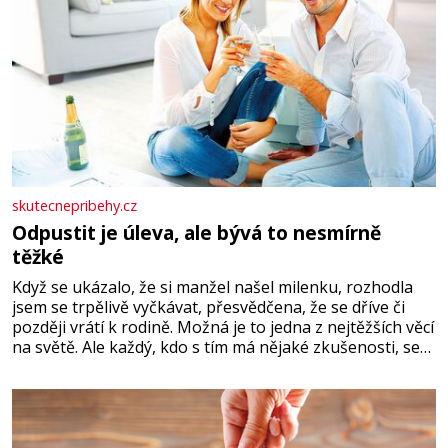
skutecnepribehy.cz
Odpustit je úleva, ale bývá to nesmírně
těžké
Když se ukázalo, že si manžel našel milenku, rozhodla
jsem se trpělivě vyčkávat, přesvědčena, že se dříve či
později vrátí k rodině. Možná je to jedna z nejtěžších věcí
na světě. Ale každý, kdo s tím má nějaké zkušenosti, se
zapřísahá, že pokud odpustíte, znatelně se vám uleví.
Když se ke mně doneslo, že si manžel pořídil milenku,