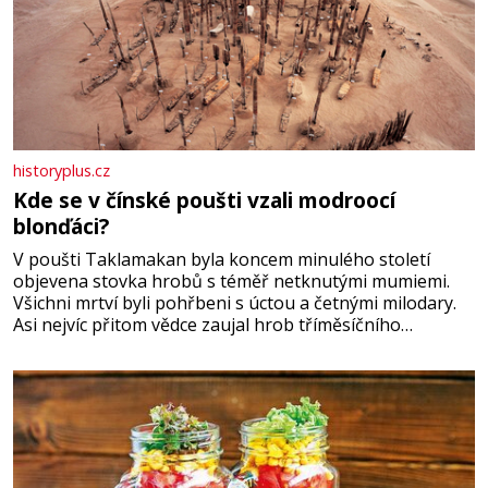
historyplus.cz
Kde se v čínské poušti vzali modroocí
blonďáci?
V poušti Taklamakan byla koncem minulého století
objevena stovka hrobů s téměř netknutými mumiemi.
Všichni mrtví byli pohřbeni s úctou a četnými milodary.
Asi nejvíc přitom vědce zaujal hrob tříměsíčního
chlapečka s modrou filcovou čapkou, z níž se draly
blonďaté vlásky. Fakt, že jsou těla dávných lidí nesmírně
dobře zachovalá, přičítají odborníci zdejším klimatickým
podmínkám. Sucho, prosolené písky a extrémně