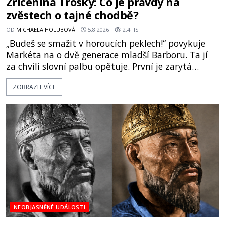
Zřícenina Trosky: Co je pravdy na
zvěstech o tajné chodbě?
OD
MICHAELA HOLUBOVÁ
5.8.2026
2.4TIS
„Budeš se smažit v horoucích peklech!“ povykuje
Markéta na o dvě generace mladší Barboru. Ta jí
za chvíli slovní palbu opětuje. První je zarytá
katolička, druhá přesvědčená kališnice. A každá z
ZOBRAZIT VÍCE
nich se usídlí na jedné z věží slavného hradu
Trosky. Šlechtic Ota IV. z Bergova (1399–1452) patří
mezi vůdce protihusitského boje. Za manželku má
skutečně jistou
NEOBJASNĚNÉ UDÁLOSTI