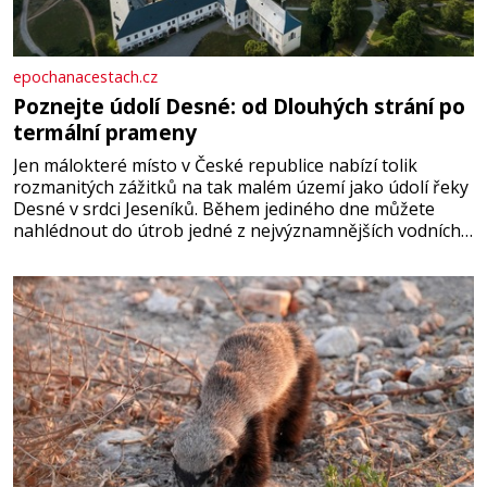
epochanacestach.cz
Poznejte údolí Desné: od Dlouhých strání po
termální prameny
Jen málokteré místo v České republice nabízí tolik
rozmanitých zážitků na tak malém území jako údolí řeky
Desné v srdci Jeseníků. Během jediného dne můžete
nahlédnout do útrob jedné z nejvýznamnějších vodních
elektráren v Evropě, vydat se na horské hřebeny, projet
se na koloběžce a den zakončit poznáváním památek ve
Velkých Losinách nebo v termálním