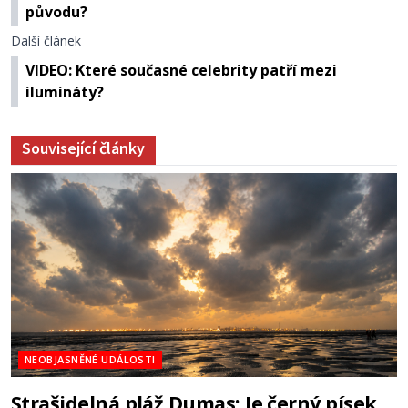
původu?
Další článek
VIDEO: Které současné celebrity patří mezi
ilumináty?
Související články
NEOBJASNĚNÉ UDÁLOSTI
Strašidelná pláž Dumas: Je černý písek