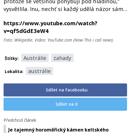
protože se většinou pohybují pod hladinou,“
vysvětlila. Inu, nechť si každý udělá názor sám…
https://www.youtube.com/watch?
v=qf5dGdE3eW4
Foto: Wikipedie. Video: YouTube.com (Now This i call news)
Austrálie
zahady
Štítky:
austrálie
Lokalita:
Sdílet na Facebooku
Sdílet na X
Předchozí článek
Je tajemný horoměřický kámen keltského