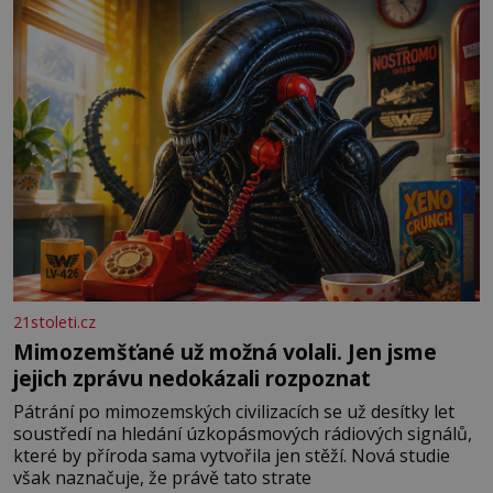
především klidně a útulně. Předškolní věk je
21stoleti.cz
Mimozemšťané už možná volali. Jen jsme
jejich zprávu nedokázali rozpoznat
Pátrání po mimozemských civilizacích se už desítky let
soustředí na hledání úzkopásmových rádiových signálů,
které by příroda sama vytvořila jen stěží. Nová studie
však naznačuje, že právě tato strate