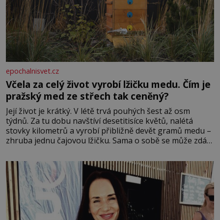
epochalnisvet.cz
Včela za celý život vyrobí lžičku medu. Čím je
pražský med ze střech tak ceněný?
Její život je krátký. V létě trvá pouhých šest až osm
týdnů. Za tu dobu navštíví desetitisíce květů, nalétá
stovky kilometrů a vyrobí přibližně devět gramů medu –
zhruba jednu čajovou lžičku. Sama o sobě se může zdát
bezvýznamná. Teprve když se spojí s dalšími desítkami
tisíc příslušnic svého včelstva, vznikne jeden z
nejdokonalejších organismů