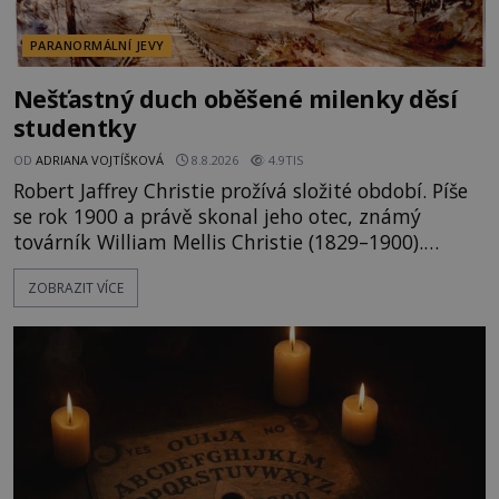
PARANORMÁLNÍ JEVY
Nešťastný duch oběšené milenky děsí
studentky
OD
ADRIANA VOJTÍŠKOVÁ
8.8.2026
4.9TIS
Robert Jaffrey Christie prožívá složité období. Píše
se rok 1900 a právě skonal jeho otec, známý
továrník William Mellis Christie (1829–1900).
Smutná událost je ale doprovázena ohromným
ZOBRAZIT VÍCE
dědictvím... Robertu připadne rodinné sídlo v
Torontu. Takový majetek skýtá řadu výhod, avšak
ta, na niž přijde Robert, by jen tak někoho
nenapadla. N