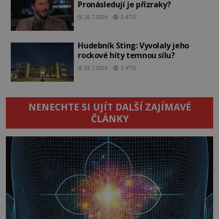
Pronásledují je přízraky?
28.7.2026
3.4TIS
Hudebník Sting: Vyvolaly jeho
rockové hity temnou sílu?
23.7.2026
3.4TIS
NENECHTE SI UJÍT DALŠÍ ZAJÍMAVÉ
ČLÁNKY