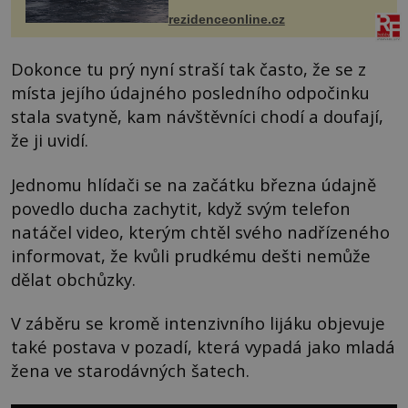
paluby. Monacký přístav nabízí
každoročn...
rezidenceonline.cz
Dokonce tu prý nyní straší tak často, že se z
místa jejího údajného posledního odpočinku
stala svatyně, kam návštěvníci chodí a doufají,
že ji uvidí.
Jednomu hlídači se na začátku března údajně
povedlo ducha zachytit, když svým telefon
natáčel video, kterým chtěl svého nadřízeného
informovat, že kvůli prudkému dešti nemůže
dělat obchůzky.
V záběru se kromě intenzivního lijáku objevuje
také postava v pozadí, která vypadá jako mladá
žena ve starodávných šatech.