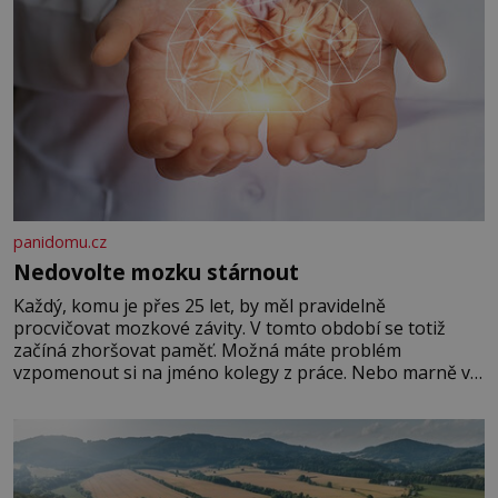
panidomu.cz
Nedovolte mozku stárnout
Každý, komu je přes 25 let, by měl pravidelně
procvičovat mozkové závity. V tomto období se totiž
začíná zhoršovat paměť. Možná máte problém
vzpomenout si na jméno kolegy z práce. Nebo marně v
paměti lovíte název knížky, kterou jste nedávno přečetli.
Je to opravdu tak, s věkem jako kdyby se paměť
rozhodla stávkovat. Cvičte