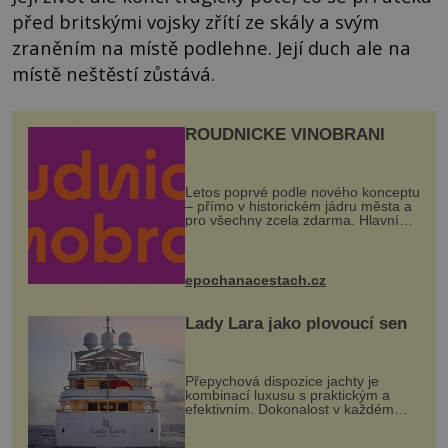
před britskými vojsky zřítí ze skály a svým
zraněním na místě podlehne. Její duch ale na
místě neštěstí zůstává.
ROUDNICKÉ VINOBRANÍ
Letos poprvé podle nového konceptu
– přímo v historickém jádru města a
pro všechny zcela zdarma. Hlavní
program se odehraje na Karlově a
Husově náměstí. Návštěvníci se
mohou těšit na víno, burčák, pes...
epochanacestach.cz
Lady Lara jako plovoucí sen
Přepychová dispozice jachty je
kombinací luxusu s praktickým a
efektivním. Dokonalost v každém
detailu představuje značka Fendi
Casa, kterou byly vybaveny její