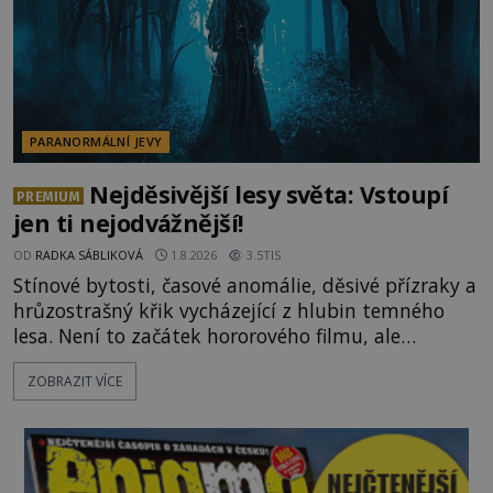
PARANORMÁLNÍ JEVY
Nejděsivější lesy světa: Vstoupí
PREMIUM
jen ti nejodvážnější!
OD
RADKA SÁBLIKOVÁ
1.8.2026
3.5TIS
Stínové bytosti, časové anomálie, děsivé přízraky a
hrůzostrašný křik vycházející z hlubin temného
lesa. Není to začátek hororového filmu, ale
události, které popisují návštěvníci lesů, které jsou
ZOBRAZIT VÍCE
označovány jako nejděsivější na světě. Lidé bydlící
v jejich blízkosti se jim i za bílého dne obloukem
vyhýbají! Už jste o těchto lesích slyšeli? A odvážili
byste se je navštívit? [gallery ids="17