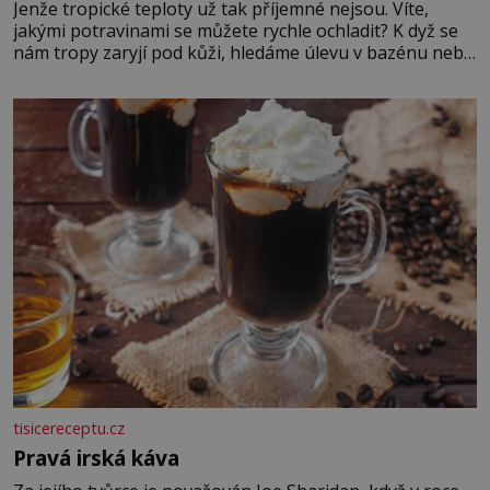
Jenže tropické teploty už tak příjemné nejsou. Víte,
jakými potravinami se můžete rychle ochladit? K dyž se
nám tropy zaryjí pod kůži, hledáme úlevu v bazénu nebo
pomocí klimatizace. Jenže ne vždycky můžeme být v jejich
blízkosti. Nemusíte však zoufat. Pokud budete mít
promyšlený jídelníček, žadné pařáky si na vás
tisicereceptu.cz
Pravá irská káva