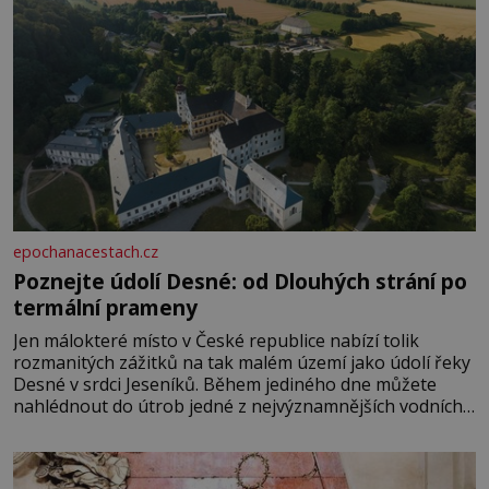
epochanacestach.cz
Poznejte údolí Desné: od Dlouhých strání po
termální prameny
Jen málokteré místo v České republice nabízí tolik
rozmanitých zážitků na tak malém území jako údolí řeky
Desné v srdci Jeseníků. Během jediného dne můžete
nahlédnout do útrob jedné z nejvýznamnějších vodních
elektráren v Evropě, vydat se na horské hřebeny, projet
se na koloběžce a den zakončit poznáváním památek ve
Velkých Losinách nebo v termálním