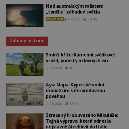
Nad australským městem
„tančila“ záhadná světla
PREMIUM
4.7.2026
3.4TIS
Záhady historie
Smírčí kříže: Kamenní svědkové
vražd, pomsty a dávných vin
9.8.2026
169
Ayia Napa: Kyperské vodní
monstrum s mírumilovnou
povahou
7.8.2026
5.4TIS
Ztracený hrob svatého Mikuláše:
Tajná výprava, která odnesla
nejslavnější relikvii do Itálie