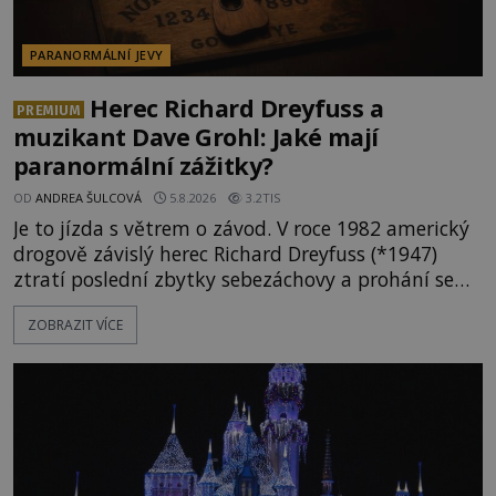
PARANORMÁLNÍ JEVY
Herec Richard Dreyfuss a
PREMIUM
muzikant Dave Grohl: Jaké mají
paranormální zážitky?
OD
ANDREA ŠULCOVÁ
5.8.2026
3.2TIS
Je to jízda s větrem o závod. V roce 1982 americký
drogově závislý herec Richard Dreyfuss (*1947)
ztratí poslední zbytky sebezáchovy a prohání se
po silnicích ve svém mercedesu jako utržený ze
ZOBRAZIT VÍCE
řetězu. Vše vyvrcholí katastrofou, když to Dreyfuss
napálí v plné rychlosti do stromu! Policie ve vraku
následně nalezne schovaný kokain. Tímto
momentem se slavnému