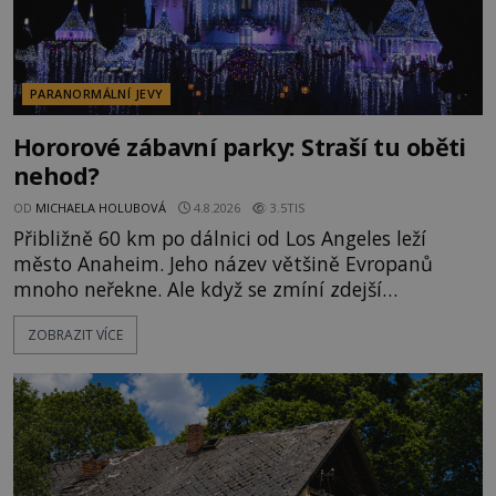
PARANORMÁLNÍ JEVY
Hororové zábavní parky: Straší tu oběti
nehod?
OD
MICHAELA HOLUBOVÁ
4.8.2026
3.5TIS
Přibližně 60 km po dálnici od Los Angeles leží
město Anaheim. Jeho název většině Evropanů
mnoho neřekne. Ale když se zmíní zdejší
Disneyland, je hned jasno. Zábavní park vyroste na
ZOBRAZIT VÍCE
poklidném místě bývalého sadu pomerančovníků.
Klid tu teď rozhodně nepanuje, park navštíví
kolem 17 000 000 zábavychtivých lidí ročně. A ač je
velká snaha to utajit, někteří z