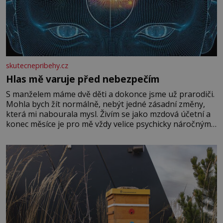
skutecnepribehy.cz
Hlas mě varuje před nebezpečím
S manželem máme dvě děti a dokonce jsme už prarodiči.
Mohla bych žít normálně, nebýt jedné zásadní změny,
která mi nabourala mysl. Živím se jako mzdová účetní a
konec měsíce je pro mě vždy velice psychicky náročným
obdobím. Od té chvíle, co máme vnoučata, mi dcera čím
dál častěji volá o pomoc, co se hlídání týče. Dalo by se