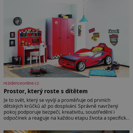
rezidenceonline.cz
Prostor, který roste s dítětem
Je to svět, který se vyvíjí a proměňuje od prvních
dětských krůčků až po dospívání. Správně navržený
pokoj podporuje bezpečí, kreativitu, soustředění i
odpočinek a reaguje na každou etapu života a specifické
potřeby dítěte. Pro nejmenší je klíčová jednoduchost,
měkkost a bezpečí, proto by pokoj miminka měl působit