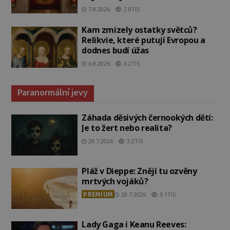
7.8.2026
2.8TIS
Kam zmizely ostatky světců?
Relikvie, které putují Evropou a
dodnes budí úžas
6.8.2026
3.2TIS
Paranormální jevy
Záhada děsivých černookých dětí:
Je to žert nebo realita?
29.7.2026
3.2TIS
Pláž v Dieppe: Znějí tu ozvěny
mrtvých vojáků?
PREMIUM
28.7.2026
3.1TIS
Lady Gaga i Keanu Reeves: