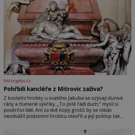
historyplus.cz
Pohřbili kancléře z Mitrovic zaživa?
Z kostelní hrobky u svatého Jakuba se ozývají dunivé
rány a tlumené výkřiky. „To jistě řádí duch,“ myslí si
pověrčiví lidé. Ani za dvě kopy grošů by se nikdo
neodvážil podzemní hrobku otevřít a její poklop tak
raději jen skrápí svěcenou vodou. Za několik dní divné
burácení skutečně ustane. Když o mnoho let později
hrobku