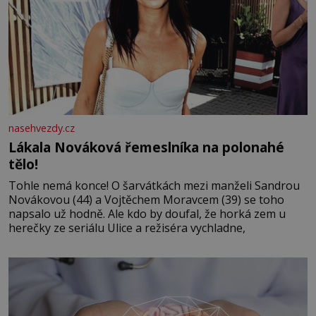
nasehvezdy.cz
Lákala Nováková řemeslníka na polonahé
tělo!
Tohle nemá konce! O šarvátkách mezi manželi Sandrou
Novákovou (44) a Vojtěchem Moravcem (39) se toho
napsalo už hodně. Ale kdo by doufal, že horká zem u
herečky ze seriálu Ulice a režiséra vychladne,