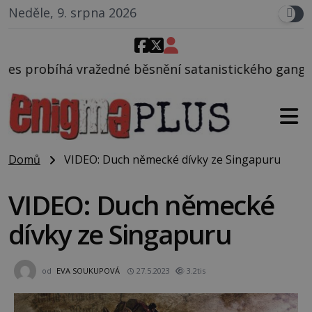
Neděle, 9. srpna 2026
běsnění satanistického gangu vedeného Charlesem M
Domů
VIDEO: Duch německé dívky ze Singapuru
VIDEO: Duch německé
dívky ze Singapuru
od
EVA SOUKUPOVÁ
27.5.2023
3.2tis