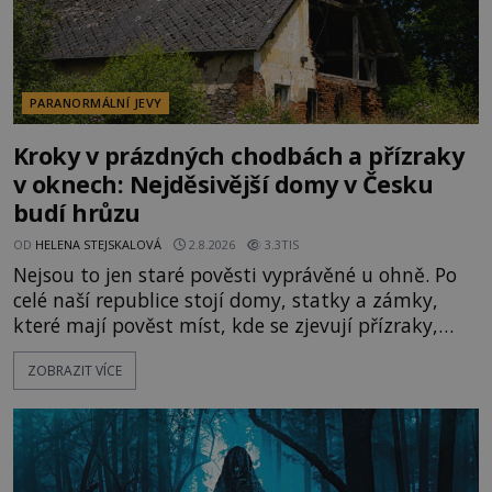
PARANORMÁLNÍ JEVY
Kroky v prázdných chodbách a přízraky
v oknech: Nejděsivější domy v Česku
budí hrůzu
OD
HELENA STEJSKALOVÁ
2.8.2026
3.3TIS
Nejsou to jen staré pověsti vyprávěné u ohně. Po
celé naší republice stojí domy, statky a zámky,
které mají pověst míst, kde se zjevují přízraky,
ozývají nevysvětlitelné zvuky nebo se dějí podivné
ZOBRAZIT VÍCE
jevy. Zatímco historici většinou hledají racionální
vysvětlení, záhadologové upozorňují, že některé
lokality vykazují nápadně podobná svědectví po
celé generace. A právě tato opakující se svědectví
ud