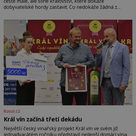
cestě malé, ale silné království, které dokáže
dobyvatelské hordy zastavit. Co nedokáže žádná z
asijských říší, co nedokážou Němci – to dokáže český
král. Nebo že by ne? Mongolové od roku 1223 postupují
podél Kaspického a Azovského moře,
iluxus.cz
Král vín začíná třetí dekádu
Největší český vinařský projekt Král vín ve svém již
jednadvacátém ročníku představil nejlepší domácí vína.