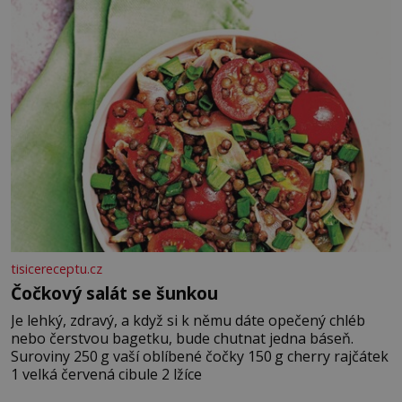
tisicereceptu.cz
Čočkový salát se šunkou
Je lehký, zdravý, a když si k němu dáte opečený chléb
nebo čerstvou bagetku, bude chutnat jedna báseň.
Suroviny 250 g vaší oblíbené čočky 150 g cherry rajčátek
1 velká červená cibule 2 lžíce