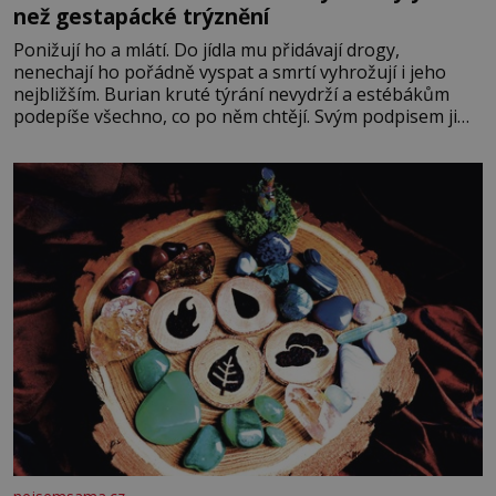
než gestapácké trýznění
Ponižují ho a mlátí. Do jídla mu přidávají drogy,
nenechají ho pořádně vyspat a smrtí vyhrožují i jeho
nejbližším. Burian kruté týrání nevydrží a estébákům
podepíše všechno, co po něm chtějí. Svým podpisem jim
potvrdí také to, že na něj během výslechů nikdo nevyvíjel
fyzický ani psychický nátlak. Syn brněnského řezníka
chce být knězem a