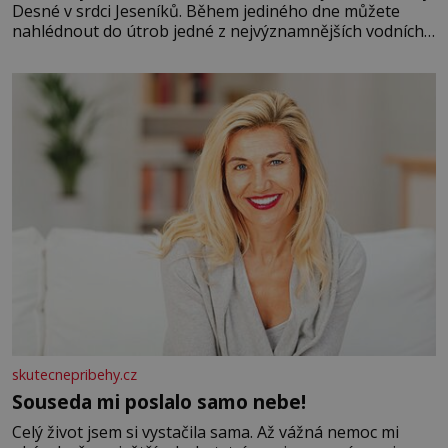
Desné v srdci Jeseníků. Během jediného dne můžete
nahlédnout do útrob jedné z nejvýznamnějších vodních
elektráren v Evropě, vydat se na horské hřebeny, projet
se na koloběžce a den zakončit poznáváním památek ve
Velkých Losinách nebo v termálním
skutecnepribehy.cz
Souseda mi poslalo samo nebe!
Celý život jsem si vystačila sama. Až vážná nemoc mi