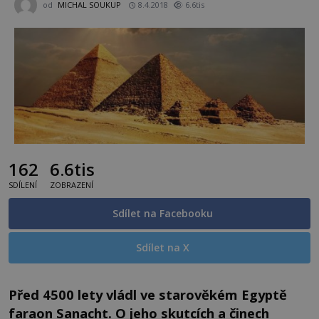
od
MICHAL SOUKUP
8.4.2018
6.6tis
162
6.6tis
SDÍLENÍ
ZOBRAZENÍ
Sdílet na Facebooku
Sdílet na X
Před 4500 le
ty vládl ve starověkém Egyptě
faraon Sanacht. O jeho skutcích a činech