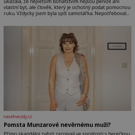
ukázala, že největším bohatstvím nejsou peníze ani
vlastní byt, ale člověk, který je ochotný podat pomocnou
ruku. Vždycky jsem byla spíš samotářka. Nepotřebovala
jsem kolem sebe partu kamarádek ani partnera. Stačily
mi knihy, práce a hlavně klid. Hned po studiích jsem
odešla z rodného města,
nasehvezdy.cz
Pomsta Munzarové nevěrnému muži?
Přímo skandální zvěsti zaznívají ve spojitosti s herečkou