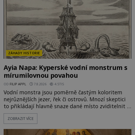
ZÁHADY HISTORIE
Ayia Napa: Kyperské vodní monstrum s
mírumilovnou povahou
OD
FILIP APPL
7.8.2026
4.5TIS
Vodní monstra jsou poměrně častým koloritem
nejrůznějších jezer, řek či ostrovů. Mnozí skeptici
to přikládají hlavně snaze dané místo zviditelnit a
přitáhnout k němu pozornost záhadám
ZOBRAZIT VÍCE
nakloněných turistů. Je to také případ kyperského
tvora jménem Ayia Napa? Nebo se může za
legendami o něm ukrývat nějaký pravdivý základ?