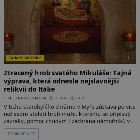
V blízkosti Mysu Greco, jak se přez
ZÁHADY HISTORIE
Ztracený hrob svatého Mikuláše: Tajná
výprava, která odnesla nejslavnější
relikvii do Itálie
OD
HELENA STEJSKALOVÁ
7.8.2026
2.0TIS
V tichu starobylého chrámu v Myře zůstává po více
než sedm století hrob muže, kterému se připisují
zázraky, pomoc chudým i záchrana námořníků v
bouřích. Pak ale přichází rok 1087 a klidné místo
ZOBRAZIT VÍCE
se mění v dějiště podivné noční výpravy. Skupina