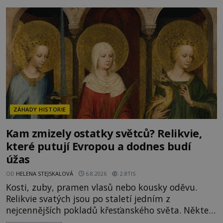
italských námořníků otevírá hrob svatého
Mikuláše a odváží jeho ostatky přes moře do Bari.
Je to zbožná záchrana před nebezpečím, nebo
promyšlená krádež,
ZÁHADY HISTORIE
Kam zmizely ostatky světců? Relikvie,
které putují Evropou a dodnes budí
úžas
OD
HELENA STEJSKALOVÁ
6.8.2026
2.8TIS
Kosti, zuby, pramen vlasů nebo kousky oděvu.
Relikvie svatých jsou po staletí jedním z
nejcennějších pokladů křesťanského světa. Některé
mají pečlivě doloženou historii, jiné provází