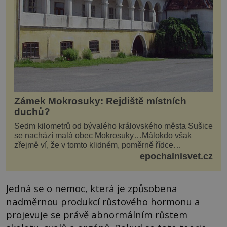
Zámek Mokrosuky: Rejdiště místních
duchů?
Sedm kilometrů od bývalého královského města Sušice
se nachází malá obec Mokrosuky…Málokdo však
zřejmě ví, že v tomto klidném, poměrně řídce
navštěvovaném koutu vesnické Šumavy se nachází
epochalnisvet.cz
několi...
Jedná se o nemoc, která je způsobena
nadměrnou produkcí růstového hormonu a
projevuje se právě abnormálním růstem