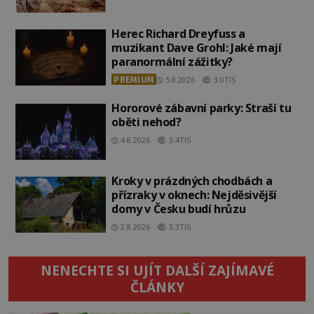
Herec Richard Dreyfuss a
muzikant Dave Grohl: Jaké mají
paranormální zážitky?
PREMIUM
5.8.2026
3.0TIS
Hororové zábavní parky: Straší tu
oběti nehod?
4.8.2026
3.4TIS
Kroky v prázdných chodbách a
přízraky v oknech: Nejděsivější
domy v Česku budí hrůzu
2.8.2026
3.3TIS
NENECHTE SI UJÍT DALŠÍ ZAJÍMAVÉ
ČLÁNKY