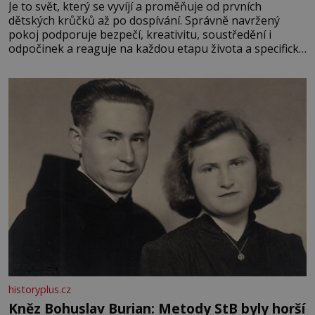
Je to svět, který se vyvíjí a proměňuje od prvních
dětských krůčků až po dospívání. Správně navržený
pokoj podporuje bezpečí, kreativitu, soustředění i
odpočinek a reaguje na každou etapu života a specifické
potřeby dítěte. Pro nejmenší je klíčová jednoduchost,
měkkost a bezpečí, proto by pokoj miminka měl působit
především klidně a útulně. Předškolní věk je
historyplus.cz
Kněz Bohuslav Burian: Metody StB byly horší