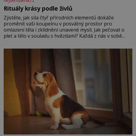
nejsemsama.cz
Rituály krásy podle živlů
Zjistěte, jak síla čtyř přírodních elementů dokáže
proměnit vaši koupelnu v posvátný prostor pro
omlazení těla i zklidnění unavené mysli. Jak pečovat o
pleť a tělo v souladu s hvězdami? Každá z nás v sobě
nese otisk vesmíru, který se projevuje nejen v naší
povaze, ale i v potřebách naší pokožky. Ohnivá znamení
Ženy narozené ve znamení Berana, Lva a Střelce v sobě
nesou žár, odvahu a neutuchající elán. Vaše