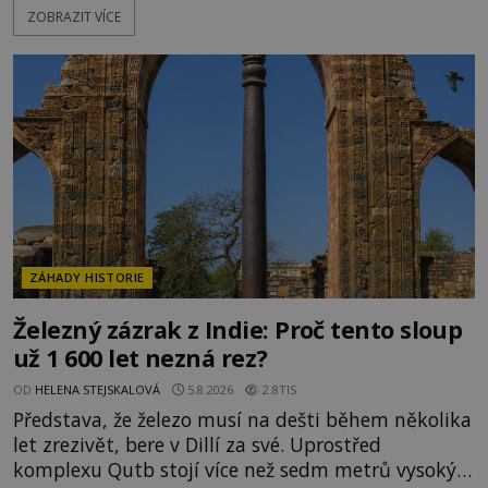
ZOBRAZIT VÍCE
záhady, krádeže i nečekané objevy. Jejich osudy
připomínají dobrodružné romány, přesto se opírají
o skutečné historické události. Ve středověké
Evropě mají relikvie mimořádnou hodnotu. Nejsou
jen předmětem úcty
ZÁHADY HISTORIE
Železný zázrak z Indie: Proč tento sloup
už 1 600 let nezná rez?
OD
HELENA STEJSKALOVÁ
5.8.2026
2.8TIS
Představa, že železo musí na dešti během několika
let zrezivět, bere v Dillí za své. Uprostřed
komplexu Qutb stojí více než sedm metrů vysoký