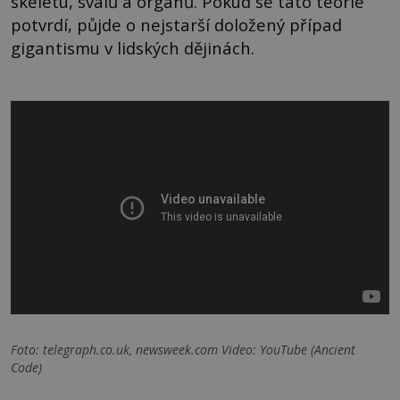
skeletu, svalů a orgánů. Pokud se tato teorie
potvrdí, půjde o nejstarší doložený případ
gigantismu v lidských dějinách.
Foto: telegraph.co.uk, newsweek.com Video: YouTube (Ancient
Code)