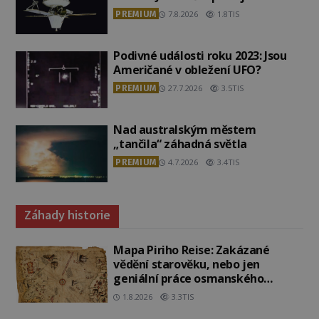
PREMIUM
7.8.2026
1.8TIS
Podivné události roku 2023: Jsou
Američané v obležení UFO?
PREMIUM
27.7.2026
3.5TIS
Nad australským městem
„tančila“ záhadná světla
PREMIUM
4.7.2026
3.4TIS
Záhady historie
Mapa Piriho Reise: Zakázané
vědění starověku, nebo jen
geniální práce osmanského
admirála?
1.8.2026
3.3TIS