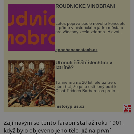
ROUDNICKÉ VINOBRANÍ
Letos poprvé podle nového konceptu
– přímo v historickém jádru města a
pro všechny zcela zdarma. Hlavní
program se odehraje na Karlově a
Husově náměstí. Návštěvníci se
mohou těšit na víno, burčák, pes...
epochanacestach.cz
Utonuli říšští šlechtici v
latríně?
Táhne mu na 20 let, ale už lze o
něm říct, že je to ostřílený politik.
Císař Fridrich Barbarossa proto
posílá svého syna a dědice Jindřicha
VI. do Erfurtu, aby se stal
prostředníkem při řešení sporu m...
historyplus.cz
Zajímavým se tento faraon stal až roku 1901,
když bylo objeveno jeho tělo. Již na první