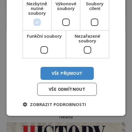
Nezbytně
Výkonové
Soubory
nutné
soubory
cílení
soubory
PROLISTOVAT ČASOPIS
Funkční soubory
Nezařazené
soubory
VŠE PŘIJMOUT
VŠE ODMÍTNOUT
ZOBRAZIT PODROBNOSTI
reklama