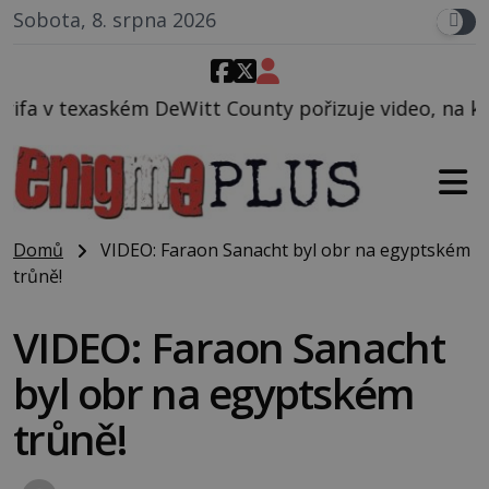
Sobota, 8. srpna 2026
t County pořizuje video, na kterém před jeho vozem 
Domů
VIDEO: Faraon Sanacht byl obr na egyptském
trůně!
VIDEO: Faraon Sanacht
byl obr na egyptském
trůně!