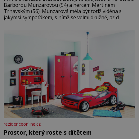
Barborou Munzarovou (54) a hercem Martinem
Trnavským (56). Munzarová měla být totiž viděna s
jakýmsi sympaťákem, s nímž se velmi družně, až d
rezidenceonline.cz
Prostor, který roste s dítětem