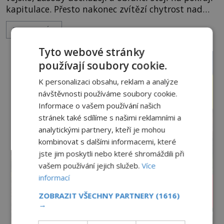
kapitulace. Přesto nakonec zvítězí chytrost nad
hrubou silou. Podle staré německé legendy vypustí
ZOBRAZIT VÍCE
obyvatelé za hradby dobře živeného králíka, aby
nepřítele přesvědčili, že uvnitř města je jídla stále
Tyto webové stránky
dost. Čas pracuje pro obléhatele. Ve městě ubývají
používají soubory cookie.
zásoby a každý den znamená další porci strádá
K personalizaci obsahu, reklam a analýze
návštěvnosti používáme soubory cookie.
Informace o vašem používání našich
stránek také sdílíme s našimi reklamními a
analytickými partnery, kteří je mohou
kombinovat s dalšími informacemi, které
jste jim poskytli nebo které shromáždili při
vašem používání jejich služeb.
Více
informací
ZOBRAZIT VŠECHNY PARTNERY
(1616)
→