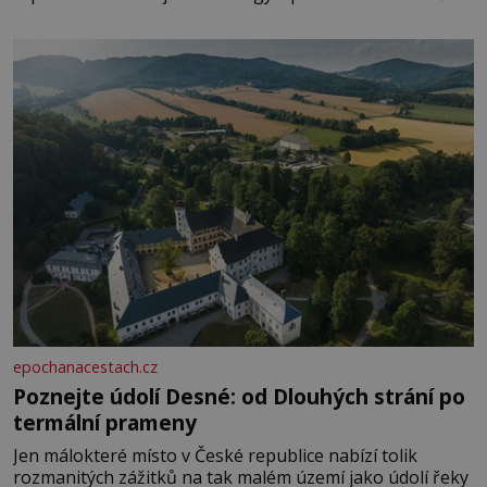
paměti lovíte název knížky, kterou jste nedávno přečetli.
Je to opravdu tak, s věkem jako kdyby se paměť
rozhodla stávkovat. Cvičte
epochanacestach.cz
Poznejte údolí Desné: od Dlouhých strání po
termální prameny
Jen málokteré místo v České republice nabízí tolik
rozmanitých zážitků na tak malém území jako údolí řeky