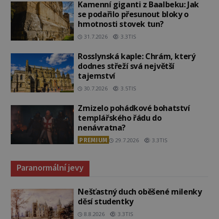
Kamenní giganti z Baalbeku: Jak
se podařilo přesunout bloky o
hmotnosti stovek tun?
31.7.2026
3.3TIS
Rosslynská kaple: Chrám, který
dodnes střeží svá největší
tajemství
30.7.2026
3.5TIS
Zmizelo pohádkové bohatství
templářského řádu do
nenávratna?
PREMIUM
29.7.2026
3.3TIS
Paranormální jevy
Nešťastný duch oběšené milenky
děsí studentky
8.8.2026
3.3TIS